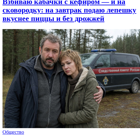
Взбиваю кабачки с кефиром — и на
сковородку: на завтрак подаю лепешку
вкуснее пиццы и без дрожжей
Общество