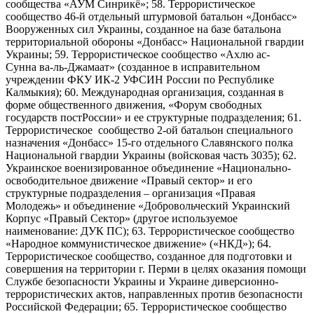
сообщества «АУМ Синрикё»; 58. Террористическое
сообщество 46-й отдельный штурмовой батальон «Донбасс»
Вооруженных сил Украины, созданное на базе батальона
территориальной обороны «Донбасс» Национальной гвардии
Украины; 59. Террористическое сообщество «Ахлю ас-
Сунна ва-ль-Джамаат» (созданное в исправительном
учреждении ФКУ ИК-2 УФСИН России по Республике
Калмыкия); 60. Международная организация, созданная в
форме общественного движения, «Форум свободных
государств постРоссии» и ее структурные подразделения; 61.
Террористическое сообщество 2-ой батальон специального
назначения «Донбасс» 15-го отдельного Славянского полка
Национальной гвардии Украины (войсковая часть 3035); 62.
Украинское военизированное объединение «Национально-
освободительное движение «Правый сектор» и его
структурные подразделения – организация «Правая
Молодежь» и объединение «Добровольческий Украинский
Корпус «Правый Сектор» (другое используемое
наименование: ДУК ПС); 63. Террористическое сообщество
«Народное коммунистическое движение» («НКД»); 64.
Террористическое сообщество, созданное для подготовки и
совершения на территории г. Перми в целях оказания помощи
Службе безопасности Украины и Украине диверсионно-
террористических актов, направленных против безопасности
Российской Федерации; 65. Террористическое сообщество