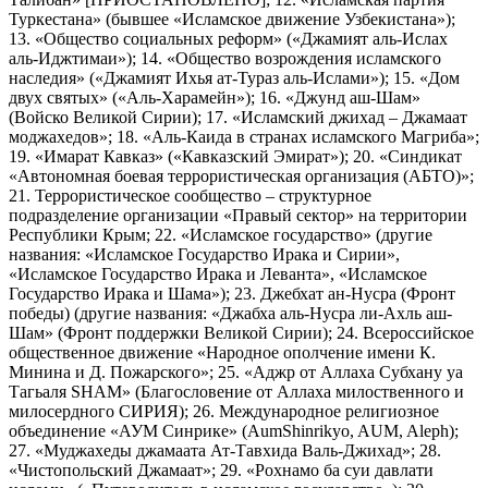
Туркестана» (бывшее «Исламское движение Узбекистана»);
13. «Общество социальных реформ» («Джамият аль-Ислах
аль-Иджтимаи»); 14. «Общество возрождения исламского
наследия» («Джамият Ихья ат-Тураз аль-Ислами»); 15. «Дом
двух святых» («Аль-Харамейн»); 16. «Джунд аш-Шам»
(Войско Великой Сирии); 17. «Исламский джихад – Джамаат
моджахедов»; 18. «Аль-Каида в странах исламского Магриба»;
19. «Имарат Кавказ» («Кавказский Эмират»); 20. «Синдикат
«Автономная боевая террористическая организация (АБТО)»;
21. Террористическое сообщество – структурное
подразделение организации «Правый сектор» на территории
Республики Крым; 22. «Исламское государство» (другие
названия: «Исламское Государство Ирака и Сирии»,
«Исламское Государство Ирака и Леванта», «Исламское
Государство Ирака и Шама»); 23. Джебхат ан-Нусра (Фронт
победы) (другие названия: «Джабха аль-Нусра ли-Ахль аш-
Шам» (Фронт поддержки Великой Сирии); 24. Всероссийское
общественное движение «Народное ополчение имени К.
Минина и Д. Пожарского»; 25. «Аджр от Аллаха Субхану уа
Тагьаля SHAM» (Благословение от Аллаха милоственного и
милосердного СИРИЯ); 26. Международное религиозное
объединение «АУМ Синрике» (AumShinrikyo, AUM, Aleph);
27. «Муджахеды джамаата Ат-Тавхида Валь-Джихад»; 28.
«Чистопольский Джамаат»; 29. «Рохнамо ба суи давлати