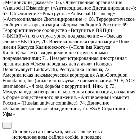
«Мегионский джамаат»; 66. Общественная организация
«Antisocial Distancing» («Антисоциальное Дистанцирование»);
67. Объединение «Рок-группа «Antisocial Distancing»
(«Антисоциальное Дистанцирование»); 68. Террористическое
сообщество – организация «Форум свободной России»; 69.
Террористическое сообщество «Вступить в ВКП(б)»
(«ВКП(б)») и его структурное подразделение – «Омская
ячейка «ВКП(б)»; 70. Военизированная организация «Полк
имени Кастуся Калиновского» («Полк iмя Кастуся
Калiноўскага») с входящими в нее структурными
подразделениями; 71. Незарегистрированная иностранная
организация «Съезд народных депутатов» (Kongres
Deputowanych Ludowych), Республика Польша; 72.
Американская некоммерческая корпорация Anti-Corruption
Foundation, Inc (иные используемые наименования: ACF, ACF
international, «Фонд борьбы с коррупцией, Инк.»); 73.
Международная неправительственная организация, созданная
в форме общественного движения, «Антивоенный комитет
России» (Russian antiwar committee); 74. Движение
«Забайкальское левое объединение»; 75. «SxE Соратники с
Уфы»
Используя сайт news.ru, вы соглашаетесь с
использованием файлов cookie, в порядке,