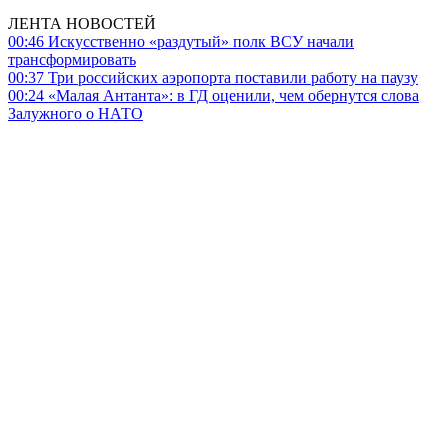
ЛЕНТА НОВОСТЕЙ
00:46
Искусственно «раздутый» полк ВСУ начали
трансформировать
00:37
Три российских аэропорта поставили работу на паузу
00:24
«Малая Антанта»: в ГД оценили, чем обернутся слова
Залужного о НАТО