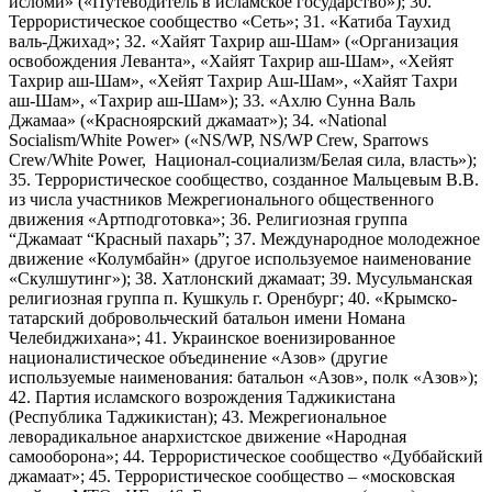
исломи» («Путеводитель в исламское государство»); 30.
Террористическое сообщество «Сеть»; 31. «Катиба Таухид
валь-Джихад»; 32. «Хайят Тахрир аш-Шам» («Организация
освобождения Леванта», «Хайят Тахрир аш-Шам», «Хейят
Тахрир аш-Шам», «Хейят Тахрир Аш-Шам», «Хайят Тахри
аш-Шам», «Тахрир аш-Шам»); 33. «Ахлю Сунна Валь
Джамаа» («Красноярский джамаат»); 34. «National
Socialism/White Power» («NS/WP, NS/WP Crew, Sparrows
Crew/White Power, Национал-социализм/Белая сила, власть»);
35. Террористическое сообщество, созданное Мальцевым В.В.
из числа участников Межрегионального общественного
движения «Артподготовка»; 36. Религиозная группа
“Джамаат “Красный пахарь”; 37. Международное молодежное
движение «Колумбайн» (другое используемое наименование
«Скулшутинг»); 38. Хатлонский джамаат; 39. Мусульманская
религиозная группа п. Кушкуль г. Оренбург; 40. «Крымско-
татарский добровольческий батальон имени Номана
Челебиджихана»; 41. Украинское военизированное
националистическое объединение «Азов» (другие
используемые наименования: батальон «Азов», полк «Азов»);
42. Партия исламского возрождения Таджикистана
(Республика Таджикистан); 43. Межрегиональное
леворадикальное анархистское движение «Народная
самооборона»; 44. Террористическое сообщество «Дуббайский
джамаат»; 45. Террористическое сообщество – «московская