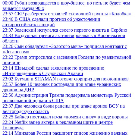
00:00
Губин возвращается в шоу-бизнес, но петь не будет: чем
займется звезда 90-х
23:57
СКР разберется с травлей съемочной группы «Колобка»
23:46
В США сделали прогноз об ужесточении
антироссийских санкций
23:37
Зеленский испугался своего первого визита в Сербию
23:33
Воздушная тревога активизировалась в Воронежской
области
23:26
Сын обладателя «Золотого мяча» подписал контракт с
«Леганесом»
23:22
Трамп отпросился с заседания Госдепа по уважительной
причине
23:14
Швыдкой сделал заявление по проведению
«Интервидения» в Саудовской Аравии
23:02
Бутман и SHAMAN готовят сюрприз для поклонников
22:57
Более 10 человек пострадали при атаке украинских
дронов на ДНР
22:56
Администрация Трампа поддержала монастырь Русской
православной церкви в США
22:37
Два человека были ранены при атаке дронов ВСУ на
Белгородскую область
22:25
Байкер пострадал из-за «помехи снизу» в виде вороны
22:24
Netflix запер актера в рекламном щите в центре
Голливуда
22:14
Минздрав России расширит список жизненно важных