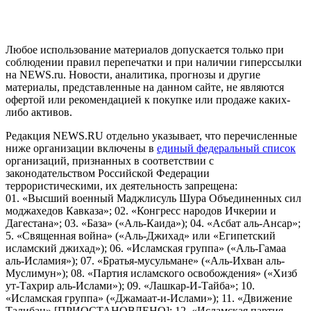
и анализа сведений, относящихся к предпочтениям
пользователей сети "Интернет", находящихся на территории
Российской Федерации)
Любое использование материалов допускается только при
соблюдении правил перепечатки и при наличии гиперссылки
на NEWS.ru. Новости, аналитика, прогнозы и другие
материалы, представленные на данном сайте, не являются
офертой или рекомендацией к покупке или продаже каких-
либо активов.
Редакция NEWS.RU отдельно указывает, что перечисленные
ниже организации включены в
единый федеральный список
организаций, признанных в соответствии с
законодательством Российской Федерации
террористическими, их деятельность запрещена:
01. «Высший военный Маджлисуль Шура Объединенных сил
моджахедов Кавказа»; 02. «Конгресс народов Ичкерии и
Дагестана»; 03. «База» («Аль-Каида»); 04. «Асбат аль-Ансар»;
5. «Священная война» («Аль-Джихад» или «Египетский
исламский джихад»); 06. «Исламская группа» («Аль-Гамаа
аль-Исламия»); 07. «Братья-мусульмане» («Аль-Ихван аль-
Муслимун»); 08. «Партия исламского освобождения» («Хизб
ут-Тахрир аль-Ислами»); 09. «Лашкар-И-Тайба»; 10.
«Исламская группа» («Джамаат-и-Ислами»); 11. «Движение
Талибан» [ПРИОСТАНОВЛЕНО]; 12. «Исламская партия