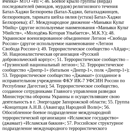
ячейка» МТО «ИГ»; 46. Боевое крыло группы (вирда)
последователей (мюидов, мурдов) религиозного течения
Батал-Хаджи Белхороева (Батал-Хаджи, баталхаджинцев,
белхороевцев, тариката шейха овлия (устаза) Батал-Хаджи
Белхороева); 47. Международное движение «Маньяки Культ
Убийц» (другие используемые наименования «Маньяки Культ
Убийств», «Молодёжь Которая Улыбается», М.К.У.); 48.
Украинское военизированное объединение Легион «Свобода
России» (другое используемое наименование «Легион
Свобода России»); 49. Террористическое сообщество «Айдар»;
50. Националистическая организация «Русский
добровольческий корпус»; 51. Террористическое сообщество –
«Грузинский национальный легион»; 52. Террористическое
сообщество «Днепр-1» (батальон «Днепр-1», полк «Днепр-1»);
53. Террористическое сообщество «Джамаат» (созданное в
исправительном учреждении ФКУ ИК-7 УФСИН России по
Республике Дагестан); 54. Террористическое сообщество,
созданное сотрудниками Главного управления разведки
Министерства обороны Украины и осуществлявшее свою
деятельность в г. Энергодаре Запорожской области; 55. Группа
«Концепция А.Н.В. (Авангард Народной Воли)»; 56.
Обособленное боевое подразделение международной
террористической организации «Исламское государство»
(джамаат) «Исламская баккия»; 57. Российское структурное
подразделение международного террористического