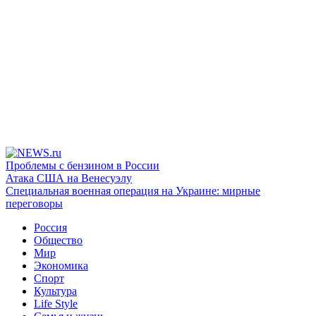
Проблемы с бензином в России
Атака США на Венесуэлу
Специальная военная операция на Украине: мирные
переговоры
Россия
Общество
Мир
Экономика
Спорт
Культура
Life Style