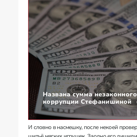
Названа сумма незаконног
коррупции Стефанишиной
И словно в насмешку, после некоей прове
шитьё мягких игрушек. Заодно его лишили