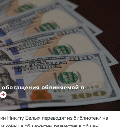
о обогащения обвиняемой в
рки Никиту Белых переводят из библиотеки на
 и койки в общежитии, разместив в общем