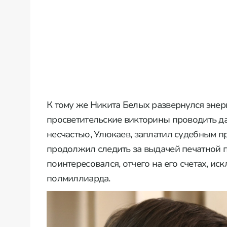
К тому же Никита Белых развернулся энер
просветительские викторины проводить да
несчастью, Улюкаев, заплатил судебным п
продолжил следить за выдачей печатной п
поинтересовался, отчего на его счетах, и
полмиллиарда.