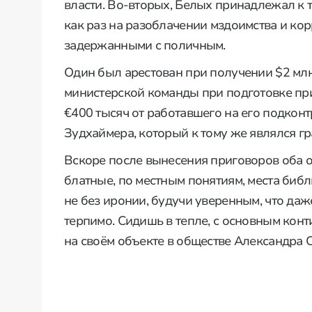
власти. Во-вторых, Белых принадлежал к 
как раз на разоблачении мздоимства и ко
задержанными с поличным.
Один был арестован при получении $2 мл
министерской команды при подготовке пр
€400 тысяч от работавшего на его подко
Зудхаймера, который к тому же являлся г
Вскоре после вынесения приговоров оба о
блатные, по местным понятиям, места би
не без иронии, будучи уверенным, что д
терпимо. Сидишь в тепле, с основным кон
на своём объекте в обществе Александра 