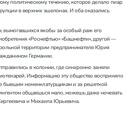
тому политическому течению, которое делало пиар
ррупции в верхних эшелонах. И оба оказались
н, вымогавшихся якобы за особый раж его
иобретения «Роснефтью» «Башнефти», другой —
нтрольной территории предпринимателя Юрия
ражданином Германии.
тправились в колонии, где синхронно заняли
блиотекарей. Информацию эту общество восприняло
аже бывшим номенклатурщикам и за решеткой
тингентом общаешься мало, можешь даже ночевать
Сергеевича и Михаила Юрьевича.