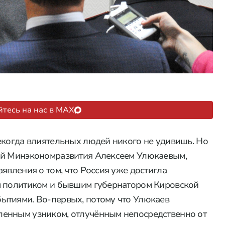
тесь на нас в MAX
екогда влиятельных людей никого не удивишь. Но
ой Минэкономразвития Алексеем Улюкаевым,
явления о том, что Россия уже достигла
м политиком и бывшим губернатором Кировской
ытиями. Во-первых, потому что Улюкаев
енным узником, отлучённым непосредственно от