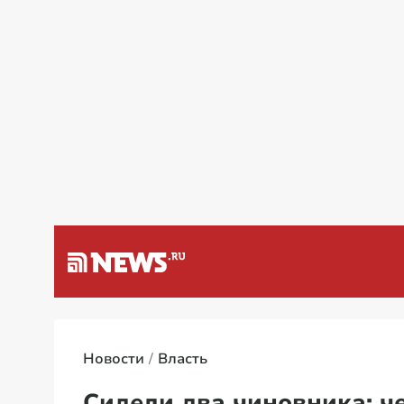
зином в России
Новости
Власть
Сидели два чиновника: ч