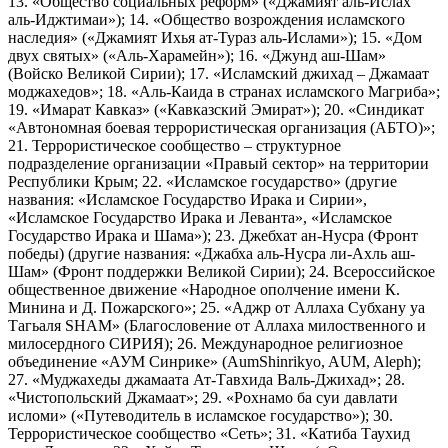
13. «Общество социальных реформ» («Джамият аль-Ислах
аль-Иджтимаи»); 14. «Общество возрождения исламского
наследия» («Джамият Ихья ат-Тураз аль-Ислами»); 15. «Дом
двух святых» («Аль-Харамейн»); 16. «Джунд аш-Шам»
(Войско Великой Сирии); 17. «Исламский джихад – Джамаат
моджахедов»; 18. «Аль-Каида в странах исламского Магриба»;
19. «Имарат Кавказ» («Кавказский Эмират»); 20. «Синдикат
«Автономная боевая террористическая организация (АБТО)»;
21. Террористическое сообщество – структурное
подразделение организации «Правый сектор» на территории
Республики Крым; 22. «Исламское государство» (другие
названия: «Исламское Государство Ирака и Сирии»,
«Исламское Государство Ирака и Леванта», «Исламское
Государство Ирака и Шама»); 23. Джебхат ан-Нусра (Фронт
победы) (другие названия: «Джабха аль-Нусра ли-Ахль аш-
Шам» (Фронт поддержки Великой Сирии); 24. Всероссийское
общественное движение «Народное ополчение имени К.
Минина и Д. Пожарского»; 25. «Аджр от Аллаха Субхану уа
Тагьаля SHAM» (Благословение от Аллаха милоственного и
милосердного СИРИЯ); 26. Международное религиозное
объединение «АУМ Синрике» (AumShinrikyo, AUM, Aleph);
27. «Муджахеды джамаата Ат-Тавхида Валь-Джихад»; 28.
«Чистопольский Джамаат»; 29. «Рохнамо ба суи давлати
исломи» («Путеводитель в исламское государство»); 30.
Террористическое сообщество «Сеть»; 31. «Катиба Таухид