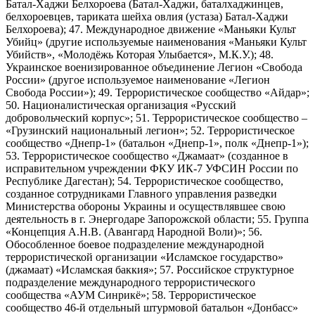
Батал-Хаджи Белхороева (Батал-Хаджи, баталхаджинцев,
белхороевцев, тариката шейха овлия (устаза) Батал-Хаджи
Белхороева); 47. Международное движение «Маньяки Культ
Убийц» (другие используемые наименования «Маньяки Культ
Убийств», «Молодёжь Которая Улыбается», М.К.У.); 48.
Украинское военизированное объединение Легион «Свобода
России» (другое используемое наименование «Легион
Свобода России»); 49. Террористическое сообщество «Айдар»;
50. Националистическая организация «Русский
добровольческий корпус»; 51. Террористическое сообщество –
«Грузинский национальный легион»; 52. Террористическое
сообщество «Днепр-1» (батальон «Днепр-1», полк «Днепр-1»);
53. Террористическое сообщество «Джамаат» (созданное в
исправительном учреждении ФКУ ИК-7 УФСИН России по
Республике Дагестан); 54. Террористическое сообщество,
созданное сотрудниками Главного управления разведки
Министерства обороны Украины и осуществлявшее свою
деятельность в г. Энергодаре Запорожской области; 55. Группа
«Концепция А.Н.В. (Авангард Народной Воли)»; 56.
Обособленное боевое подразделение международной
террористической организации «Исламское государство»
(джамаат) «Исламская баккия»; 57. Российское структурное
подразделение международного террористического
сообщества «АУМ Синрикё»; 58. Террористическое
сообщество 46-й отдельный штурмовой батальон «Донбасс»