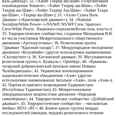
валь-Джихад»; 32. «Хайят Тахрир аш-Шам» («Организация
освобождения Леванта», «Хайят Тахрир аш-Шам», «Хейят
Тахрир аш-Шам», «Хейят Тахрир Аш-Шам», «Хайят Тахри
аш-Шам», «Тахрир аш-Шам»); 33. «Ахлю Сунна Валь
Джамаа» («Красноярский джамаат»); 34. «National
Socialism/White Power» («NS/WP, NS/WP Crew, Sparrows
Crew/White Power, Национал-социализм/Белая сила, власть»);
35. Террористическое сообщество, созданное Мальцевым В.В.
из числа участников Межрегионального общественного
движения «Артподготовка»; 36. Религиозная группа
“Джамаат “Красный пахарь”; 37. Международное молодежное
движение «Колумбайн» (другое используемое наименование
«Скулшутинг»); 38. Хатлонский джамаат; 39. Мусульманская
религиозная группа п. Кушкуль г. Оренбург; 40. «Крымско-
татарский добровольческий батальон имени Номана
Челебиджихана»; 41. Украинское военизированное
националистическое объединение «Азов» (другие
используемые наименования: батальон «Азов», полк «Азов»);
42. Партия исламского возрождения Таджикистана
(Республика Таджикистан); 43. Межрегиональное
леворадикальное анархистское движение «Народная
самооборона»; 44. Террористическое сообщество «Дуббайский
джамаат»; 45. Террористическое сообщество – «московская
ячейка» МТО «ИГ»; 46. Боевое крыло группы (вирда)
последователей (мюидов, мурдов) религиозного течения