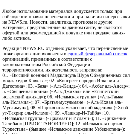
Российской Федерации)
Любое использование материалов допускается только при
соблюдении правил перепечатки и при наличии гиперссылки
на NEWS.ru. Новости, аналитика, прогнозы и другие
материалы, представленные на данном сайте, не являются
офертой или рекомендацией к покупке или продаже каких-
либо активов.
Редакция NEWS.RU отдельно указывает, что перечисленные
ниже организации включены в
единый федеральный список
организаций, признанных в соответствии с
законодательством Российской Федерации
террористическими, их деятельность запрещена:
01. «Высший военный Маджлисуль Шура Объединенных сил
моджахедов Кавказа»; 02. «Конгресс народов Ичкерии и
Дагестана»; 03. «База» («Аль-Каида»); 04. «Асбат аль-Ансар»;
5. «Священная война» («Аль-Джихад» или «Египетский
исламский джихад»); 06. «Исламская группа» («Аль-Гамаа
аль-Исламия»); 07. «Братья-мусульмане» («Аль-Ихван аль-
Муслимун»); 08. «Партия исламского освобождения» («Хизб
ут-Тахрир аль-Ислами»); 09. «Лашкар-И-Тайба»; 10.
«Исламская группа» («Джамаат-и-Ислами»); 11. «Движение
Талибан» [ПРИОСТАНОВЛЕНО]; 12. «Исламская партия
Туркестана» (бывшее «Исламское движение Узбекистана»);