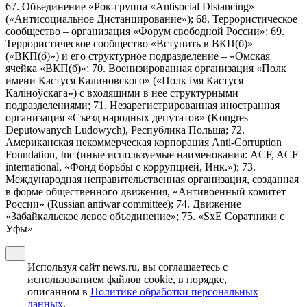
67. Объединение «Рок-группа «Antisocial Distancing»
(«Антисоциальное Дистанцирование»); 68. Террористическое
сообщество – организация «Форум свободной России»; 69.
Террористическое сообщество «Вступить в ВКП(б)»
(«ВКП(б)») и его структурное подразделение – «Омская
ячейка «ВКП(б)»; 70. Военизированная организация «Полк
имени Кастуся Калиновского» («Полк iмя Кастуся
Калiноўскага») с входящими в нее структурными
подразделениями; 71. Незарегистрированная иностранная
организация «Съезд народных депутатов» (Kongres
Deputowanych Ludowych), Республика Польша; 72.
Американская некоммерческая корпорация Anti-Corruption
Foundation, Inc (иные используемые наименования: ACF, ACF
international, «Фонд борьбы с коррупцией, Инк.»); 73.
Международная неправительственная организация, созданная
в форме общественного движения, «Антивоенный комитет
России» (Russian antiwar committee); 74. Движение
«Забайкальское левое объединение»; 75. «SxE Соратники с
Уфы»
Используя сайт news.ru, вы соглашаетесь с
использованием файлов cookie, в порядке,
описанном в
Политике обработки персональных
данных
.