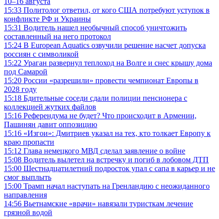
10–16 августа
15:33
Политолог ответил, от кого США потребуют уступок в
конфликте РФ и Украины
15:31
Водитель нашел необычный способ уничтожить
составленный на него протокол
15:24
В European Aquatics озвучили решение насчет допуска
россиян с символикой
15:22
Ураган развернул теплоход на Волге и снес крышу дома
под Самарой
15:20
России «разрешили» провести чемпионат Европы в
2028 году
15:18
Бдительные соседи сдали полиции пенсионера с
коллекцией жутких файлов
15:16
Референдума не будет? Что происходит в Армении,
Пашинян давит оппозицию
15:16
«Изгои»: Дмитриев указал на тех, кто толкает Европу к
краю пропасти
15:12
Глава немецкого МВД сделал заявление о войне
15:08
Водитель вылетел на встречку и погиб в лобовом ДТП
15:00
Шестнадцатилетний подросток упал с сапа в карьер и не
смог выплыть
15:00
Трамп начал наступать на Гренландию с неожиданного
направления
14:56
Вьетнамские «врачи» навязали туристкам лечение
грязной водой