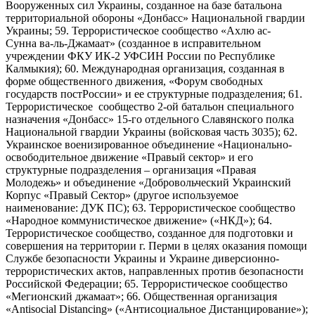
Вооруженных сил Украины, созданное на базе батальона
территориальной обороны «Донбасс» Национальной гвардии
Украины; 59. Террористическое сообщество «Ахлю ас-
Сунна ва-ль-Джамаат» (созданное в исправительном
учреждении ФКУ ИК-2 УФСИН России по Республике
Калмыкия); 60. Международная организация, созданная в
форме общественного движения, «Форум свободных
государств постРоссии» и ее структурные подразделения; 61.
Террористическое сообщество 2-ой батальон специального
назначения «Донбасс» 15-го отдельного Славянского полка
Национальной гвардии Украины (войсковая часть 3035); 62.
Украинское военизированное объединение «Национально-
освободительное движение «Правый сектор» и его
структурные подразделения – организация «Правая
Молодежь» и объединение «Добровольческий Украинский
Корпус «Правый Сектор» (другое используемое
наименование: ДУК ПС); 63. Террористическое сообщество
«Народное коммунистическое движение» («НКД»); 64.
Террористическое сообщество, созданное для подготовки и
совершения на территории г. Перми в целях оказания помощи
Службе безопасности Украины и Украине диверсионно-
террористических актов, направленных против безопасности
Российской Федерации; 65. Террористическое сообщество
«Мегионский джамаат»; 66. Общественная организация
«Antisocial Distancing» («Антисоциальное Дистанцирование»);