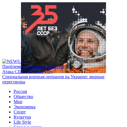
Проблемы с бензином в России
Атака США на Венесуэлу
Специальная военная операция на Украине: мирные
переговоры
Россия
Общество
Мир
Экономика
Спорт
Культура
Life Style