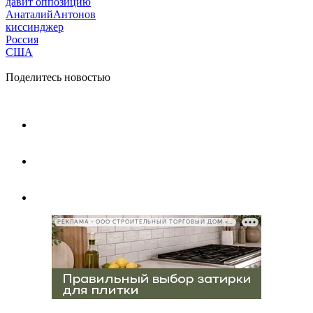
давит оппозицию
АнаталийАнтонов
киссинджер
Россия
США
Поделитесь новостью
РЕКЛАМА • ООО СТРОИТЕЛЬНЫЙ ТОРГОВЫЙ ДОМ «ПЕТРОВИЧ», ИНН 7802348846