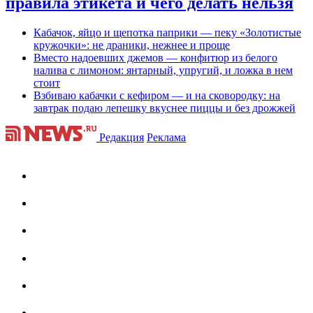
правила этикета и чего делать нельзя
Кабачок, яйцо и щепотка паприки — пеку «Золотистые
кружочки»: не драники, нежнее и проще
Вместо надоевших джемов — конфитюр из белого
налива с лимоном: янтарный, упругий, и ложка в нем
стоит
Взбиваю кабачки с кефиром — и на сковородку: на
завтрак подаю лепешку вкуснее пиццы и без дрожжей
Редакция
Реклама