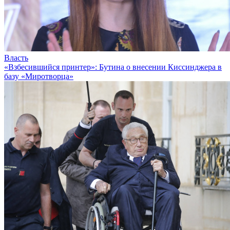
Власть
«Взбесившийся принтер»: Бутина о внесении Киссинджера в
базу «Миротворца»