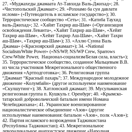
27. «Муджахеды джамаата Ат-Тавхида Валь-Джихад»; 28.
«Чистопольский Джамаат»; 29. «Рохнамо ба суи давлати
исломи» («Путеводитель в исламское государство»); 30.
Террористическое сообщество «Сеть»; 31. «Катиба Таухид
валь-Джихад»; 32. «Хайят Тахрир аш-Шам» («Организация
освобождения Леванта», «Хайят Тахрир аш-Шам», «Хейят
Тахрир аш-Шам», «Хейят Тахрир Аш-Шам», «Хайят Тахри
аш-Шам», «Тахрир аш-Шам»); 33. «Ахлю Сунна Валь
Джамаа» («Красноярский джамаат»); 34. «National
Socialism/White Power» («NS/WP, NS/WP Crew, Sparrows
Crew/White Power, Национал-социализм/Белая сила, власть»);
35. Террористическое сообщество, созданное Мальцевым В.В.
из числа участников Межрегионального общественного
движения «Артподготовка»; 36. Религиозная группа
“Джамаат “Красный пахарь”; 37. Международное молодежное
движение «Колумбайн» (другое используемое наименование
«Скулшутинг»); 38. Хатлонский джамаат; 39. Мусульманская
религиозная группа п. Кушкуль г. Оренбург; 40. «Крымско-
татарский добровольческий батальон имени Номана
Челебиджихана»; 41. Украинское военизированное
националистическое объединение «Азов» (другие
используемые наименования: батальон «Азов», полк «Азов»);
42. Партия исламского возрождения Таджикистана
(Республика Таджикистан); 43. Межрегиональное
леворадикальное анархистское движение «Народная