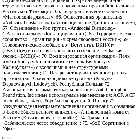
Службе безопасности Украины и Украине диверсионно-
террористических актов, направленных против безопасности
Российской Федерации; 65. Террористическое сообщество
«Мегионский джамаат»; 66. Общественная организация
«Antisocial Distancing» («Антисоциальное Дистанцирование»);
67. Объединение «Рок-группа «Antisocial Distancing»
(«Антисоциальное Дистанцирование»); 68. Террористическое
сообщество – организация «Форум свободной России»; 69.
Террористическое сообщество «Вступить в ВКП(б)»
(«ВКП(б)») и его структурное подразделение – «Омская
ячейка «ВКП(б)»; 70. Военизированная организация «Полк
имени Кастуся Калиновского» («Полк iмя Кастуся
Калiноўскага») с входящими в нее структурными
подразделениями; 71. Незарегистрированная иностранная
организация «Съезд народных депутатов» (Kongres
Deputowanych Ludowych), Республика Польша; 72.
Американская некоммерческая корпорация Anti-Corruption
Foundation, Inc (иные используемые наименования: ACF, ACF
international, «Фонд борьбы с коррупцией, Инк.»); 73.
Международная неправительственная организация, созданная
в форме общественного движения, «Антивоенный комитет
России» (Russian antiwar committee); 74. Движение
«Забайкальское левое объединение»; 75. «SxE Соратники с
Уфы»