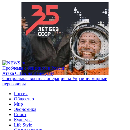
Проблемы с бензином в России
Атака США на Венесуэлу
Специальная военная операция на Украине: мирные
переговоры
Россия
Общество
Мир
Экономика
Спорт
Культура
Life Style