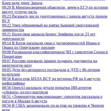
Киев ради денег Запада
09:29
В Минпросвещения объяснили, зачем в ЕГЭ по истории
введут устную часть
09:23
Раскрыто число уничтоженных с начала августа дронов
ВСУ
09:22
Умер обвиняемый во взятке бывший свердловский
замминистра
09:21
Налоговая закрыла бизнес Земфиры после 23 лет
деятельности
09:14
В Китае раскрыли смысл договоренностей Ирана и
Омана по Ормузскому проливу
09:08
Росавиация классифицировала ЧП с самолетом Cessna в
Приангарье
09:07
Россиян призвали заранее подавать документы на
шенгенскую визу
09:05
Дети без автокресел пострадали в ДТП с 86-летним
водителем
08:56
Карта атак БПЛА ВСУ на регионы РФ на 6 августа:
инфографика
08:56
OpenAI раскрыла детали попытки ИИ-агентов
«сбежать» из-под контроля
08:51
«Температура максимальная»: синоптик рассказала о
погоде в Москве 6 августа
08:50
В США запаниковали из-за атак на танкеры в Черном
море