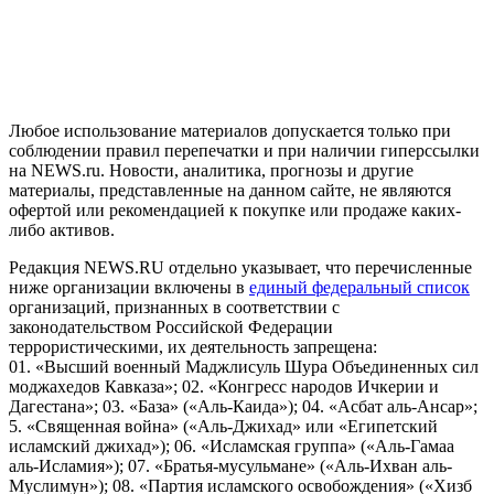
рекомендательные технологии (информационные технологии
предоставления информации на основе сбора, систематизации
и анализа сведений, относящихся к предпочтениям
пользователей сети "Интернет", находящихся на территории
Российской Федерации)
Любое использование материалов допускается только при
соблюдении правил перепечатки и при наличии гиперссылки
на NEWS.ru. Новости, аналитика, прогнозы и другие
материалы, представленные на данном сайте, не являются
офертой или рекомендацией к покупке или продаже каких-
либо активов.
Редакция NEWS.RU отдельно указывает, что перечисленные
ниже организации включены в
единый федеральный список
организаций, признанных в соответствии с
законодательством Российской Федерации
террористическими, их деятельность запрещена:
01. «Высший военный Маджлисуль Шура Объединенных сил
моджахедов Кавказа»; 02. «Конгресс народов Ичкерии и
Дагестана»; 03. «База» («Аль-Каида»); 04. «Асбат аль-Ансар»;
5. «Священная война» («Аль-Джихад» или «Египетский
исламский джихад»); 06. «Исламская группа» («Аль-Гамаа
аль-Исламия»); 07. «Братья-мусульмане» («Аль-Ихван аль-
Муслимун»); 08. «Партия исламского освобождения» («Хизб