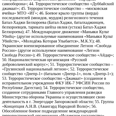
самооборона»; 44. Террористическое сообщество «Дуббайский
джамаат»; 45. Террористическое сообщество – «московская
ячейка» МТО «ИГ»; 46. Боевое крыло группы (вирда)
последователей (мюидов, мурдов) религиозного течения
Батал-Хаджи Белхороева (Батал-Хаджи, баталхаджинцев,
белхороевцев, тариката шейха овлия (устаза) Батал-Хаджи
Белхороева); 47. Международное движение «Маньяки Культ
Убийц» (другие используемые наименования «Маньяки Культ
Убийств», «Молодёжь Которая Улыбается», М.К.У.); 48.
Украинское военизированное объединение Легион «Свобода
России» (другое используемое наименование «Легион
Свобода России»); 49. Террористическое сообщество «Айдар»;
50. Националистическая организация «Русский
добровольческий корпус»; 51. Террористическое сообщество –
«Грузинский национальный легион»; 52. Террористическое
сообщество «Днепр-1» (батальон «Днепр-1», полк «Днепр-1»);
53. Террористическое сообщество «Джамаат» (созданное в
исправительном учреждении ФКУ ИК-7 УФСИН России по
Республике Дагестан); 54. Террористическое сообщество,
созданное сотрудниками Главного управления разведки
Министерства обороны Украины и осуществлявшее свою
деятельность в г. Энергодаре Запорожской области; 55. Группа
«Концепция А.Н.В. (Авангард Народной Воли)»; 56.
Обособленное боевое подразделение международной
террористической организации «Исламское государство»