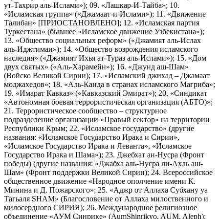
ут-Тахрир аль-Ислами»); 09. «Лашкар-И-Тайба»; 10.
«Исламская группа» («Джамаат-и-Ислами»); 11. «Движение
Талибан» [ПРИОСТАНОВЛЕНО]; 12. «Исламская партия
Туркестана» (бывшее «Исламское движение Узбекистана»);
13. «Общество социальных реформ» («Джамият аль-Ислах
аль-Иджтимаи»); 14. «Общество возрождения исламского
наследия» («Джамият Ихья ат-Тураз аль-Ислами»); 15. «Дом
двух святых» («Аль-Харамейн»); 16. «Джунд аш-Шам»
(Войско Великой Сирии); 17. «Исламский джихад – Джамаат
моджахедов»; 18. «Аль-Каида в странах исламского Магриба»;
19. «Имарат Кавказ» («Кавказский Эмират»); 20. «Синдикат
«Автономная боевая террористическая организация (АБТО)»;
21. Террористическое сообщество – структурное
подразделение организации «Правый сектор» на территории
Республики Крым; 22. «Исламское государство» (другие
названия: «Исламское Государство Ирака и Сирии»,
«Исламское Государство Ирака и Леванта», «Исламское
Государство Ирака и Шама»); 23. Джебхат ан-Нусра (Фронт
победы) (другие названия: «Джабха аль-Нусра ли-Ахль аш-
Шам» (Фронт поддержки Великой Сирии); 24. Всероссийское
общественное движение «Народное ополчение имени К.
Минина и Д. Пожарского»; 25. «Аджр от Аллаха Субхану уа
Тагьаля SHAM» (Благословение от Аллаха милоственного и
милосердного СИРИЯ); 26. Международное религиозное
объединение «АУМ Синрике» (AumShinrikyo, AUM, Aleph);