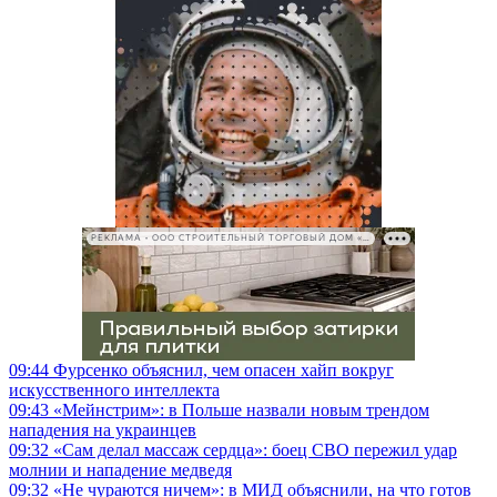
РЕКЛАМА • ООО СТРОИТЕЛЬНЫЙ ТОРГОВЫЙ ДОМ «ПЕТРОВИЧ», ИНН 7802348846
09:44
Фурсенко объяснил, чем опасен хайп вокруг
искусственного интеллекта
09:43
«Мейнстрим»: в Польше назвали новым трендом
нападения на украинцев
09:32
«Сам делал массаж сердца»: боец СВО пережил удар
молнии и нападение медведя
09:32
«Не чураются ничем»: в МИД объяснили, на что готов