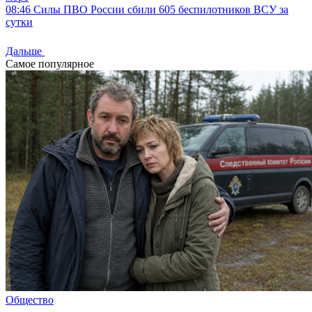
08:46
Силы ПВО России сбили 605 беспилотников ВСУ за
сутки
Дальше
Самое популярное
Общество