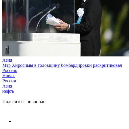
Азия
Мэр Хиросимы в годовщину бомбардировки раскритиковал
Россию
Новак
Россия
Азия
нефть
Поделитесь новостью