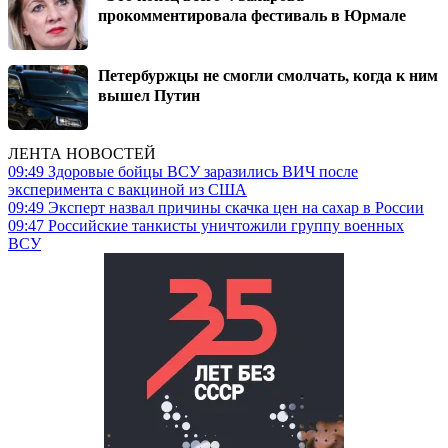
прокомментировала фестиваль в Юрмале
Петербуржцы не смогли смолчать, когда к ним
вышел Путин
ЛЕНТА НОВОСТЕЙ
09:49
Здоровые бойцы ВСУ заразились ВИЧ после
эксперимента с вакциной из США
09:49
Эксперт назвал причины скачка цен на сахар в России
09:47
Российские танкисты уничтожили группу военных
ВСУ