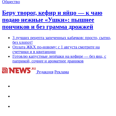
Общество
Беру творог, кефир и яйцо — к чаю
подаю нежные «Ушки»: пышнее
пончиков и без грамма дрожжей
3 лучших рецепта запеченных кабачков: просто, сытно,
без хлопот!
Оплата ЖКХ по-новому: с 1 августа смотрите на
счетчики и в квитанции
Готовлю капустные лепёшки на кефире — без яиц, с
паприкой, сочнее и ароматнее драников
Редакция
Реклама