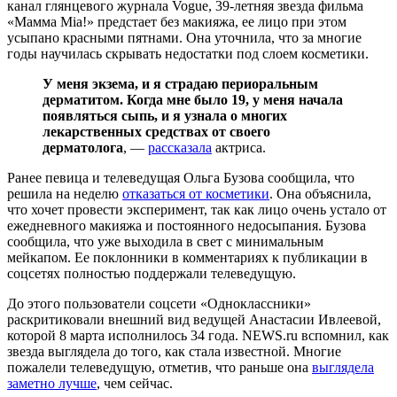
канал глянцевого журнала Vogue, 39-летняя звезда фильма
«Мамма Mia!» предстает без макияжа, ее лицо при этом
усыпано красными пятнами. Она уточнила, что за многие
годы научилась скрывать недостатки под слоем косметики.
У меня экзема, и я страдаю периоральным
дерматитом. Когда мне было 19, у меня начала
появляться сыпь, и я узнала о многих
лекарственных средствах от своего
дерматолога
, —
рассказала
актриса.
Ранее певица и телеведущая Ольга Бузова сообщила, что
решила на неделю
отказаться от косметики
. Она объяснила,
что хочет провести эксперимент, так как лицо очень устало от
ежедневного макияжа и постоянного недосыпания. Бузова
сообщила, что уже выходила в свет с минимальным
мейкапом. Ее поклонники в комментариях к публикации в
соцсетях полностью поддержали телеведущую.
До этого пользователи соцсети «Одноклассники»
раскритиковали внешний вид ведущей Анастасии Ивлеевой,
которой 8 марта исполнилось 34 года. NEWS.ru вспомнил, как
звезда выглядела до того, как стала известной. Многие
пожалели телеведущую, отметив, что раньше она
выглядела
заметно лучше
, чем сейчас.