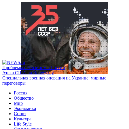
Проблемы с бензином в России
Атака США на Венесуэлу
Специальная военная операция на Украине: мирные
переговоры
Россия
Общество
Мир
Экономика
Спорт
Культура
Life Style