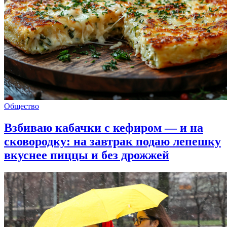
Общество
Взбиваю кабачки с кефиром — и на
сковородку: на завтрак подаю лепешку
вкуснее пиццы и без дрожжей