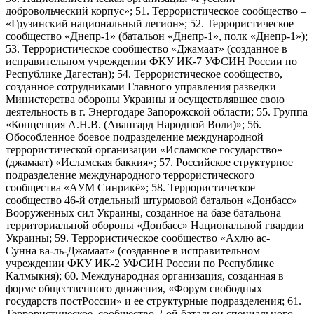
добровольческий корпус»; 51. Террористическое сообщество –
«Грузинский национальный легион»; 52. Террористическое
сообщество «Днепр-1» (батальон «Днепр-1», полк «Днепр-1»);
53. Террористическое сообщество «Джамаат» (созданное в
исправительном учреждении ФКУ ИК-7 УФСИН России по
Республике Дагестан); 54. Террористическое сообщество,
созданное сотрудниками Главного управления разведки
Министерства обороны Украины и осуществлявшее свою
деятельность в г. Энергодаре Запорожской области; 55. Группа
«Концепция А.Н.В. (Авангард Народной Воли)»; 56.
Обособленное боевое подразделение международной
террористической организации «Исламское государство»
(джамаат) «Исламская баккия»; 57. Российское структурное
подразделение международного террористического
сообщества «АУМ Синрикё»; 58. Террористическое
сообщество 46-й отдельный штурмовой батальон «Донбасс»
Вооруженных сил Украины, созданное на базе батальона
территориальной обороны «Донбасс» Национальной гвардии
Украины; 59. Террористическое сообщество «Ахлю ас-
Сунна ва-ль-Джамаат» (созданное в исправительном
учреждении ФКУ ИК-2 УФСИН России по Республике
Калмыкия); 60. Международная организация, созданная в
форме общественного движения, «Форум свободных
государств постРоссии» и ее структурные подразделения; 61.
Террористическое сообщество 2-ой батальон специального