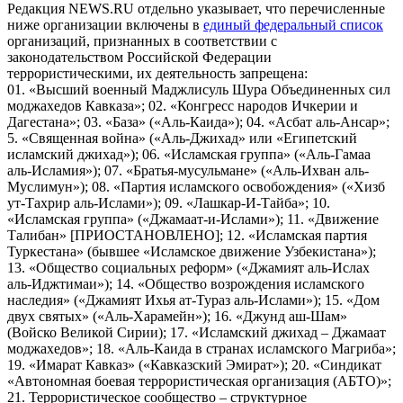
Редакция NEWS.RU отдельно указывает, что перечисленные
ниже организации включены в
единый федеральный список
организаций, признанных в соответствии с
законодательством Российской Федерации
террористическими, их деятельность запрещена:
01. «Высший военный Маджлисуль Шура Объединенных сил
моджахедов Кавказа»; 02. «Конгресс народов Ичкерии и
Дагестана»; 03. «База» («Аль-Каида»); 04. «Асбат аль-Ансар»;
5. «Священная война» («Аль-Джихад» или «Египетский
исламский джихад»); 06. «Исламская группа» («Аль-Гамаа
аль-Исламия»); 07. «Братья-мусульмане» («Аль-Ихван аль-
Муслимун»); 08. «Партия исламского освобождения» («Хизб
ут-Тахрир аль-Ислами»); 09. «Лашкар-И-Тайба»; 10.
«Исламская группа» («Джамаат-и-Ислами»); 11. «Движение
Талибан» [ПРИОСТАНОВЛЕНО]; 12. «Исламская партия
Туркестана» (бывшее «Исламское движение Узбекистана»);
13. «Общество социальных реформ» («Джамият аль-Ислах
аль-Иджтимаи»); 14. «Общество возрождения исламского
наследия» («Джамият Ихья ат-Тураз аль-Ислами»); 15. «Дом
двух святых» («Аль-Харамейн»); 16. «Джунд аш-Шам»
(Войско Великой Сирии); 17. «Исламский джихад – Джамаат
моджахедов»; 18. «Аль-Каида в странах исламского Магриба»;
19. «Имарат Кавказ» («Кавказский Эмират»); 20. «Синдикат
«Автономная боевая террористическая организация (АБТО)»;
21. Террористическое сообщество – структурное