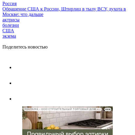
Россия
Обращение США к России, Штирлиц в тылу ВСУ, духота в
Москве: что дальше
актрисы
болезни
США
экзема
Поделитесь новостью
РЕКЛАМА • ООО СТРОИТЕЛЬНЫЙ ТОРГОВЫЙ ДОМ «ПЕТРОВИЧ», ИНН 7802348846