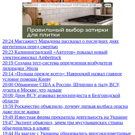
РЕКЛАМА • ООО СТРОИТЕЛЬНЫЙ ТОРГОВЫЙ ДОМ «ПЕТРОВИЧ», ИНН 7802348846
20:24
Массажист Марадоны рассказал о последних днях
аргентинца перед смертью
20:23
Калининградский «Автотор» показал новый
электросамосвал Ambertruck
20:19
Создана тест-система определения возбудителя
лихорадки Эбола
20:14
«Польша прежде всего»: Навроцкий назвал главное
условие помощи Киеву
20:00
Обращение США к России, Штирлиц в тылу ВСУ,
духота в Москве: что дальше
20:00
Дрон ВСУ атаковал велосипедиста в Белгородской
области
19:59
Роскачество объяснило, почему липкая колбаса опасна
даже после жарки
19:49
Известная фирма прекратила деятельность на Украине
19:47
Эксперт объяснил, зачем три мусульманских страны
объединились в альянс
19:44
На выезде с Украины образовались многокилометровые