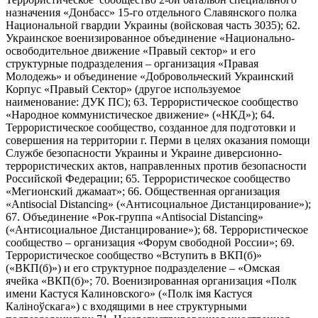
назначения «Донбасс» 15-го отдельного Славянского полка
Национальной гвардии Украины (войсковая часть 3035); 62.
Украинское военизированное объединение «Национально-
освободительное движение «Правый сектор» и его
структурные подразделения – организация «Правая
Молодежь» и объединение «Добровольческий Украинский
Корпус «Правый Сектор» (другое используемое
наименование: ДУК ПС); 63. Террористическое сообщество
«Народное коммунистическое движение» («НКД»); 64.
Террористическое сообщество, созданное для подготовки и
совершения на территории г. Перми в целях оказания помощи
Службе безопасности Украины и Украине диверсионно-
террористических актов, направленных против безопасности
Российской Федерации; 65. Террористическое сообщество
«Мегионский джамаат»; 66. Общественная организация
«Antisocial Distancing» («Антисоциальное Дистанцирование»);
67. Объединение «Рок-группа «Antisocial Distancing»
(«Антисоциальное Дистанцирование»); 68. Террористическое
сообщество – организация «Форум свободной России»; 69.
Террористическое сообщество «Вступить в ВКП(б)»
(«ВКП(б)») и его структурное подразделение – «Омская
ячейка «ВКП(б)»; 70. Военизированная организация «Полк
имени Кастуся Калиновского» («Полк iмя Кастуся
Калiноўскага») с входящими в нее структурными