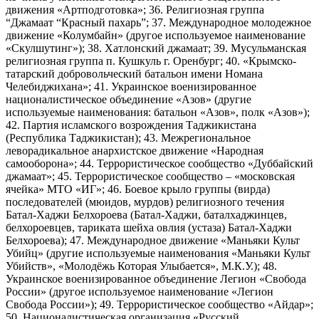
движения «Артподготовка»; 36. Религиозная группа
“Джамаат “Красный пахарь”; 37. Международное молодежное
движение «Колумбайн» (другое используемое наименование
«Скулшутинг»); 38. Хатлонский джамаат; 39. Мусульманская
религиозная группа п. Кушкуль г. Оренбург; 40. «Крымско-
татарский добровольческий батальон имени Номана
Челебиджихана»; 41. Украинское военизированное
националистическое объединение «Азов» (другие
используемые наименования: батальон «Азов», полк «Азов»);
42. Партия исламского возрождения Таджикистана
(Республика Таджикистан); 43. Межрегиональное
леворадикальное анархистское движение «Народная
самооборона»; 44. Террористическое сообщество «Дуббайский
джамаат»; 45. Террористическое сообщество – «московская
ячейка» МТО «ИГ»; 46. Боевое крыло группы (вирда)
последователей (мюидов, мурдов) религиозного течения
Батал-Хаджи Белхороева (Батал-Хаджи, баталхаджинцев,
белхороевцев, тариката шейха овлия (устаза) Батал-Хаджи
Белхороева); 47. Международное движение «Маньяки Культ
Убийц» (другие используемые наименования «Маньяки Культ
Убийств», «Молодёжь Которая Улыбается», М.К.У.); 48.
Украинское военизированное объединение Легион «Свобода
России» (другое используемое наименование «Легион
Свобода России»); 49. Террористическое сообщество «Айдар»;
50. Националистическая организация «Русский