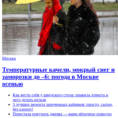
Москва
Температурные качели, мокрый снег и
заморозки до –6: погода в Москве
осенью
Как вести себя у шведского стола: правила этикета и
чего делать нельзя
3 лучших рецепта запеченных кабачков: просто, сытно,
без хлопот!
Перестала покупать джемы — варю яблочное повидло