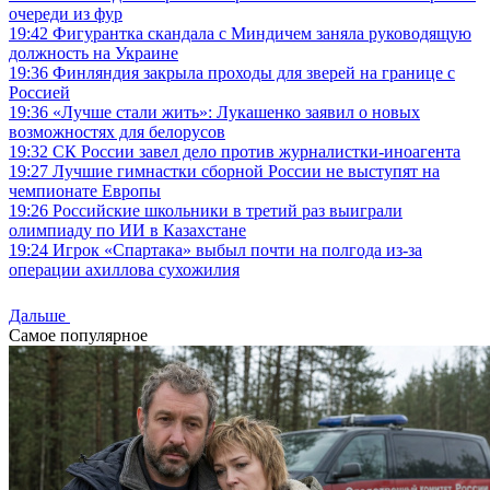
очереди из фур
19:42
Фигурантка скандала с Миндичем заняла руководящую
должность на Украине
19:36
Финляндия закрыла проходы для зверей на границе с
Россией
19:36
«Лучше стали жить»: Лукашенко заявил о новых
возможностях для белорусов
19:32
СК России завел дело против журналистки-иноагента
19:27
Лучшие гимнастки сборной России не выступят на
чемпионате Европы
19:26
Российские школьники в третий раз выиграли
олимпиаду по ИИ в Казахстане
19:24
Игрок «Спартака» выбыл почти на полгода из-за
операции ахиллова сухожилия
Дальше
Самое популярное