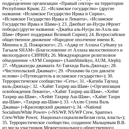
подразделение организации «Правый сектор» на территории
Республики Крым; 22. «Исламское государство» (другие
названия: «Исламское Государство Ирака и Сирии»,
«Исламское Государство Ирака и Леванта», «Исламское
Государство Ирака и Шама»); 23. Джебхат ан-Нусра (Фронт
победы) (другие названия: «Джабха аль-Нусра ли-Ахль аш-
Шам» (Фронт поддержки Великой Сирии); 24. Всероссийское
общественное движение «Народное ополчение имени К.
Минина и Д. Пожарского»; 25. «Аджр от Аллаха Субхану уа
Тагьаля SHAM» (Благословение от Аллаха милоственного и
милосердного СИРИЯ); 26. Международное религиозное
объединение «АУМ Синрике» (AumShinrikyo, AUM, Aleph);
27. «Муджахеды джамаата Ат-Тавхида Валь-Джихад»; 28.
«Чистопольский Джамаат»; 29. «Рохнамо ба суи давлати
исломи» («Путеводитель в исламское государство»); 30.
Террористическое сообщество «Сеть»; 31. «Катиба Таухид
валь-Джихад»; 32. «Хайят Тахрир аш-Шам» («Организация
освобождения Леванта», «Хайят Тахрир аш-Шам», «Хейят
Тахрир аш-Шам», «Хейят Тахрир Аш-Шам», «Хайят Тахри
аш-Шам», «Тахрир аш-Шам»); 33. «Ахлю Сунна Валь
Джамаа» («Красноярский джамаат»); 34. «National
Socialism/White Power» («NS/WP, NS/WP Crew, Sparrows
Crew/White Power, Национал-социализм/Белая сила, власть»);
35. Террористическое сообщество, созданное Мальцевым В.В.
из числа участников Межрегионального общественного