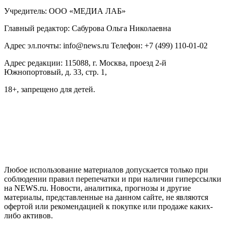
Учредитель: ООО «МЕДИА ЛАБ»
Главный редактор: Сабурова Ольга Николаевна
Адрес эл.почты: info@news.ru Телефон: +7 (499) 110-01-02
Адрес редакции: 115088, г. Москва, проезд 2-й
Южнопортовый, д. 33, стр. 1,
18+, запрещено для детей.
На информационном ресурсе NEWS.RU применяются
рекомендательные технологии (информационные технологии
предоставления информации на основе сбора, систематизации
и анализа сведений, относящихся к предпочтениям
пользователей сети "Интернет", находящихся на территории
Российской Федерации)
Любое использование материалов допускается только при
соблюдении правил перепечатки и при наличии гиперссылки
на NEWS.ru. Новости, аналитика, прогнозы и другие
материалы, представленные на данном сайте, не являются
офертой или рекомендацией к покупке или продаже каких-
либо активов.