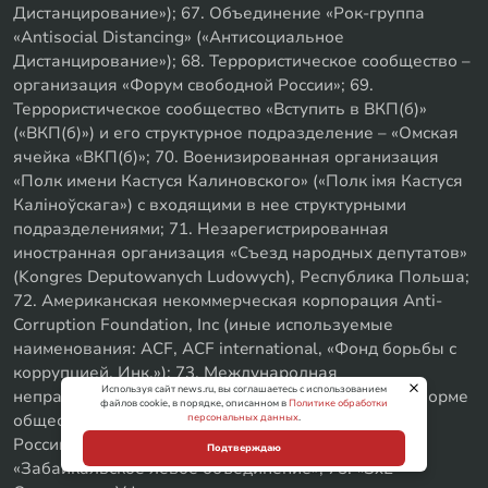
Дистанцирование»); 67. Объединение «Рок-группа
«Antisocial Distancing» («Антисоциальное
Дистанцирование»); 68. Террористическое сообщество –
организация «Форум свободной России»; 69.
Террористическое сообщество «Вступить в ВКП(б)»
(«ВКП(б)») и его структурное подразделение – «Омская
ячейка «ВКП(б)»; 70. Военизированная организация
«Полк имени Кастуся Калиновского» («Полк iмя Кастуся
Калiноўскага») с входящими в нее структурными
подразделениями; 71. Незарегистрированная
иностранная организация «Съезд народных депутатов»
(Kongres Deputowanych Ludowych), Республика Польша;
72. Американская некоммерческая корпорация Anti-
Corruption Foundation, Inc (иные используемые
наименования: ACF, ACF international, «Фонд борьбы с
коррупцией, Инк.»); 73. Международная
Используя сайт news.ru, вы соглашаетесь с использованием
неправительственная организация, созданная в форме
файлов cookie, в порядке, описанном в
Политике обработки
общественного движения, «Антивоенный комитет
персональных данных
.
России» (Russian antiwar committee); 74. Движение
Подтверждаю
«Забайкальское левое объединение»; 75. «SxE