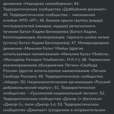
движение «Народная самооборона»; 44.
Террористическое сообщество «Дуббайский джамаат»;
45. Террористическое сообщество – «московская
ячейка» МТО «ИГ»; 46. Боевое крыло группы (вирда)
последователей (мюидов, мурдов) религиозного
течения Батал-Хаджи Белхороева (Батал-Хаджи,
баталхаджинцев, белхороевцев, тариката шейха овлия
(устаза) Батал-Хаджи Белхороева); 47. Международное
движение «Маньяки Культ Убийц» (другие
используемые наименования «Маньяки Культ Убийств»,
«Молодёжь Которая Улыбается», М.К.У.); 48. Украинское
военизированное объединение Легион «Свобода
России» (другое используемое наименование «Легион
Свобода России»); 49. Террористическое сообщество
«Айдар»; 50. Националистическая организация «Русский
добровольческий корпус»; 51. Террористическое
сообщество – «Грузинский национальный легион»; 52.
Террористическое сообщество «Днепр-1» (батальон
«Днепр-1», полк «Днепр-1»); 53. Террористическое
сообщество «Джамаат» (созданное в исправительном