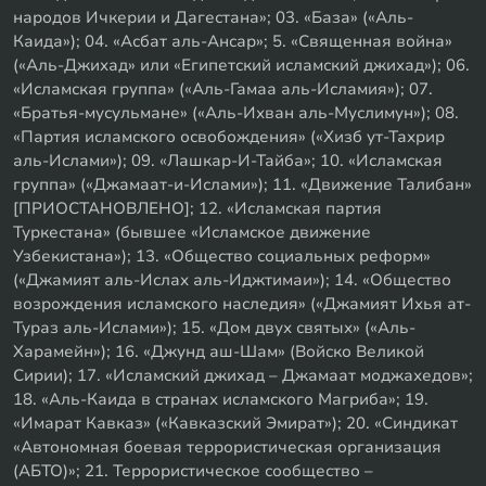
народов Ичкерии и Дагестана»; 03. «База» («Аль-
Каида»); 04. «Асбат аль-Ансар»; 5. «Священная война»
(«Аль-Джихад» или «Египетский исламский джихад»); 06.
«Исламская группа» («Аль-Гамаа аль-Исламия»); 07.
«Братья-мусульмане» («Аль-Ихван аль-Муслимун»); 08.
«Партия исламского освобождения» («Хизб ут-Тахрир
аль-Ислами»); 09. «Лашкар-И-Тайба»; 10. «Исламская
группа» («Джамаат-и-Ислами»); 11. «Движение Талибан»
[ПРИОСТАНОВЛЕНО]; 12. «Исламская партия
Туркестана» (бывшее «Исламское движение
Узбекистана»); 13. «Общество социальных реформ»
(«Джамият аль-Ислах аль-Иджтимаи»); 14. «Общество
возрождения исламского наследия» («Джамият Ихья ат-
Тураз аль-Ислами»); 15. «Дом двух святых» («Аль-
Харамейн»); 16. «Джунд аш-Шам» (Войско Великой
Сирии); 17. «Исламский джихад – Джамаат моджахедов»;
18. «Аль-Каида в странах исламского Магриба»; 19.
«Имарат Кавказ» («Кавказский Эмират»); 20. «Синдикат
«Автономная боевая террористическая организация
(АБТО)»; 21. Террористическое сообщество –