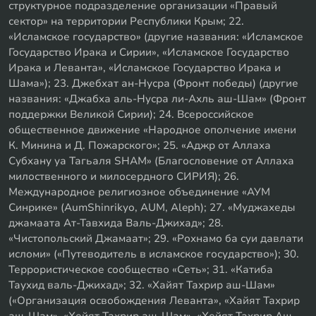
структурное подразделение организации «Правый
сектор» на территории Республики Крым; 22.
«Исламское государство» (другие названия: «Исламское
Государство Ирака и Сирии», «Исламское Государство
Ирака и Леванта», «Исламское Государство Ирака и
Шама»); 23. Джебхат ан-Нусра (Фронт победы) (другие
названия: «Джабха аль-Нусра ли-Ахль аш-Шам» (Фронт
поддержки Великой Сирии); 24. Всероссийское
общественное движение «Народное ополчение имени
К. Минина и Д. Пожарского»; 25. «Аджр от Аллаха
Субхану уа Тагьаля SHAM» (Благословение от Аллаха
милоственного и милосердного СИРИЯ); 26.
Международное религиозное объединение «АУМ
Синрике» (AumShinrikyo, AUM, Aleph); 27. «Муджахеды
джамаата Ат-Тавхида Валь-Джихад»; 28.
«Чистопольский Джамаат»; 29. «Рохнамо ба суи давлати
исломи» («Путеводитель в исламское государство»); 30.
Террористическое сообщество «Сеть»; 31. «Катиба
Таухид валь-Джихад»; 32. «Хайят Тахрир аш-Шам»
(«Организация освобождения Леванта», «Хайят Тахрир
аш-Шам», «Хейят Тахрир аш-Шам», «Хейят Тахрир Аш-