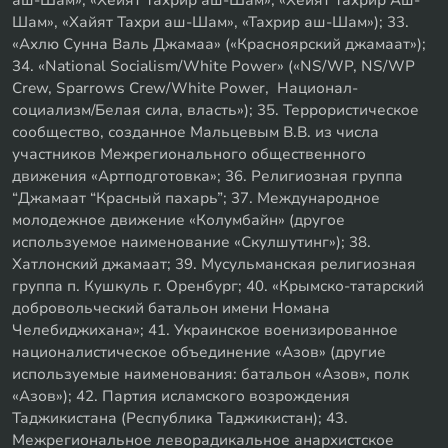
Шам», «Хайят Тахри аш-Шам», «Тахрир аш-Шам»); 33.
«Ахлю Сунна Валь Джамаа» («Красноярский джамаат»);
34. «National Socialism/White Power» («NS/WP, NS/WP
Crew, Sparrows Crew/White Power, Национал-
социализм/Белая сила, власть»); 35. Террористическое
сообщество, созданное Мальцевым В.В. из числа
участников Межрегионального общественного
движения «Артподготовка»; 36. Религиозная группа
“Джамаат “Красный пахарь”; 37. Международное
молодежное движение «Колумбайн» (другое
используемое наименование «Скулшутинг»); 38.
Хатлонский джамаат; 39. Мусульманская религиозная
группа п. Кушкуль г. Оренбург; 40. «Крымско-татарский
добровольческий батальон имени Номана
Челебиджихана»; 41. Украинское военизированное
националистическое объединение «Азов» (другие
используемые наименования: батальон «Азов», полк
«Азов»); 42. Партия исламского возрождения
Таджикистана (Республика Таджикистан); 43.
Межрегиональное леворадикальное анархистское