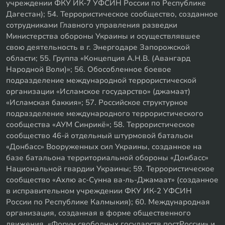
учреждении ФКУ ИК-7 УФСИН России по Республике
Дагестан); 54. Террористическое сообщество, созданное
сотрудниками Главного управления разведки
Министерства обороны Украины и осуществлявшее
свою деятельность в г. Энергодаре Запорожской
области; 55. Группа «Концепция А.Н.В. (Авангард
Народной Воли)»; 56. Обособленное боевое
подразделение международной террористической
организации «Исламское государство» (джамаат)
«Исламская баккия»; 57. Российское структурное
подразделение международного террористического
сообщества «АУМ Синрикё»; 58. Террористическое
сообщество 46-й отдельный штурмовой батальон
«Донбасс» Вооруженных сил Украины, созданное на
базе батальона территориальной обороны «Донбасс»
Национальной гвардии Украины; 59. Террористическое
сообщество «Ахлю ас-Сунна ва-ль-Джамаат» (созданное
в исправительном учреждении ФКУ ИК-2 УФСИН
России по Республике Калмыкия); 60. Международная
организация, созданная в форме общественного
движения, «Форум свободных государств постРоссии» и