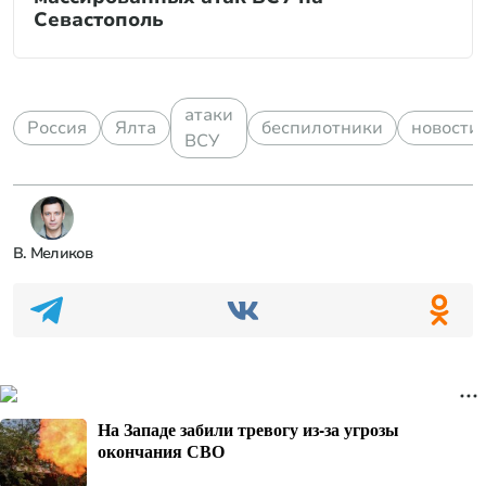
Севастополь
атаки
Россия
Ялта
беспилотники
новости
ВСУ
В. Меликов
На Западе забили тревогу из-за угрозы
окончания СВО