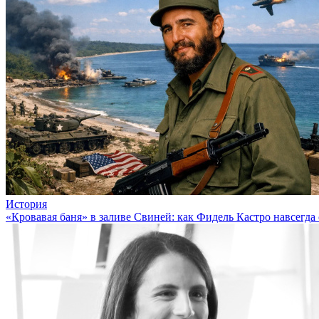
История
«Кровавая баня» в заливе Свиней: как Фидель Кастро навсегд