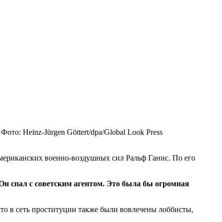
и
Фото: Heinz-Jürgen Göttert/dpa/Global Look Press
американских военно-воздушных сил Ральф Ганис. По его
Он спал с советским агентом. Это была бы огромная
что в сеть проституции также были вовлечены лоббисты,