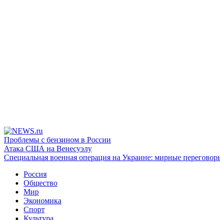
Проблемы с бензином в России
Атака США на Венесуэлу
Специальная военная операция на Украине: мирные переговор
Россия
Общество
Мир
Экономика
Спорт
Культура