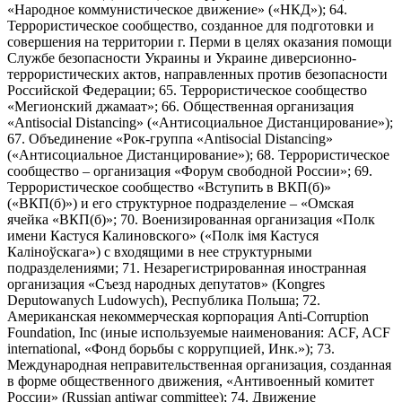
«Народное коммунистическое движение» («НКД»); 64.
Террористическое сообщество, созданное для подготовки и
совершения на территории г. Перми в целях оказания помощи
Службе безопасности Украины и Украине диверсионно-
террористических актов, направленных против безопасности
Российской Федерации; 65. Террористическое сообщество
«Мегионский джамаат»; 66. Общественная организация
«Antisocial Distancing» («Антисоциальное Дистанцирование»);
67. Объединение «Рок-группа «Antisocial Distancing»
(«Антисоциальное Дистанцирование»); 68. Террористическое
сообщество – организация «Форум свободной России»; 69.
Террористическое сообщество «Вступить в ВКП(б)»
(«ВКП(б)») и его структурное подразделение – «Омская
ячейка «ВКП(б)»; 70. Военизированная организация «Полк
имени Кастуся Калиновского» («Полк iмя Кастуся
Калiноўскага») с входящими в нее структурными
подразделениями; 71. Незарегистрированная иностранная
организация «Съезд народных депутатов» (Kongres
Deputowanych Ludowych), Республика Польша; 72.
Американская некоммерческая корпорация Anti-Corruption
Foundation, Inc (иные используемые наименования: ACF, ACF
international, «Фонд борьбы с коррупцией, Инк.»); 73.
Международная неправительственная организация, созданная
в форме общественного движения, «Антивоенный комитет
России» (Russian antiwar committee); 74. Движение