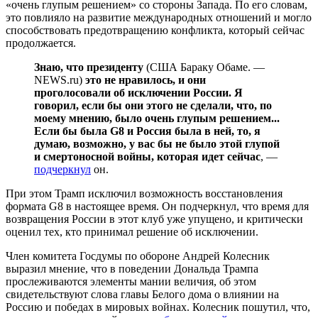
«очень глупым решением» со стороны Запада. По его словам,
это повлияло на развитие международных отношений и могло
способствовать предотвращению конфликта, который сейчас
продолжается.
Знаю, что президенту
(США Бараку Обаме. —
NEWS.ru
)
это не нравилось, и они
проголосовали об исключении России. Я
говорил, если бы они этого не сделали, что, по
моему мнению, было очень глупым решением...
Если бы была G8 и Россия была в ней, то, я
думаю, возможно, у вас бы не было этой глупой
и смертоносной войны, которая идет сейчас
, —
подчеркнул
он.
При этом Трамп исключил возможность восстановления
формата G8 в настоящее время. Он подчеркнул, что время для
возвращения России в этот клуб уже упущено, и критически
оценил тех, кто принимал решение об исключении.
Член комитета Госдумы по обороне Андрей Колесник
выразил мнение, что в поведении Дональда Трампа
прослеживаются элементы мании величия, об этом
свидетельствуют слова главы Белого дома о влиянии на
Россию и победах в мировых войнах. Колесник пошутил, что,