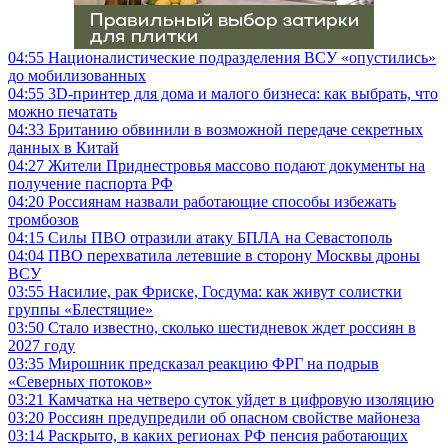
04:55
Националистические подразделения ВСУ «опустились»
до мобилизованных
04:55
3D-принтер для дома и малого бизнеса: как выбрать, что
можно печатать
04:33
Британию обвинили в возможной передаче секретных
данных в Китай
04:27
Жители Приднестровья массово подают документы на
получение паспорта РФ
04:20
Россиянам назвали работающие способы избежать
тромбозов
04:15
Силы ПВО отразили атаку БПЛА на Севастополь
04:04
ПВО перехватила летевшие в сторону Москвы дроны
ВСУ
03:55
Насилие, рак Фриске, Госдума: как живут солистки
группы «Блестящие»
03:50
Стало известно, сколько шестидневок ждет россиян в
2027 году
03:35
Мирошник предсказал реакцию ФРГ на подрыв
«Северных потоков»
03:21
Камчатка на четверо суток уйдет в цифровую изоляцию
03:20
Россиян предупредили об опасном свойстве майонеза
03:14
Раскрыто, в каких регионах РФ пенсия работающих