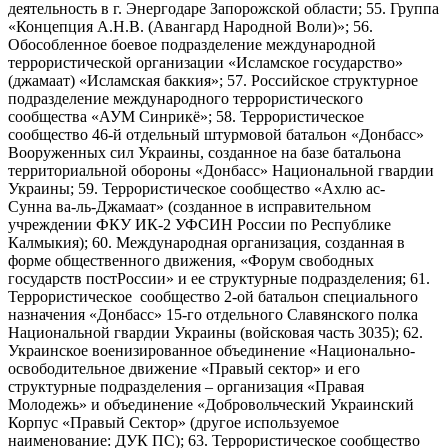
деятельность в г. Энергодаре Запорожской области; 55. Группа
«Концепция А.Н.В. (Авангард Народной Воли)»; 56.
Обособленное боевое подразделение международной
террористической организации «Исламское государство»
(джамаат) «Исламская баккия»; 57. Российское структурное
подразделение международного террористического
сообщества «АУМ Синрикё»; 58. Террористическое
сообщество 46-й отдельный штурмовой батальон «Донбасс»
Вооруженных сил Украины, созданное на базе батальона
территориальной обороны «Донбасс» Национальной гвардии
Украины; 59. Террористическое сообщество «Ахлю ас-
Сунна ва-ль-Джамаат» (созданное в исправительном
учреждении ФКУ ИК-2 УФСИН России по Республике
Калмыкия); 60. Международная организация, созданная в
форме общественного движения, «Форум свободных
государств постРоссии» и ее структурные подразделения; 61.
Террористическое сообщество 2-ой батальон специального
назначения «Донбасс» 15-го отдельного Славянского полка
Национальной гвардии Украины (войсковая часть 3035); 62.
Украинское военизированное объединение «Национально-
освободительное движение «Правый сектор» и его
структурные подразделения – организация «Правая
Молодежь» и объединение «Добровольческий Украинский
Корпус «Правый Сектор» (другое используемое
наименование: ДУК ПС); 63. Террористическое сообщество