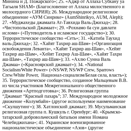
Минина и Д. Пожарского»; 25. «Аджр от Аллаха Субхану уа
Тагьаля SHAM» (Благословение от Аллаха милоственного и
милосердного СИРИЯ); 26. Международное религиозное
объединение «АУМ Синрике» (AumShinrikyo, AUM, Aleph);
27. «Муджахеды джамаата Ат-Тавхида Валь-Джихад»; 28.
«Чистопольский Джамаат»; 29. «Рохнамо ба суи давлати
исломи» («Путеводитель в исламское государство»); 30.
Террористическое сообщество «Сеть»; 31. «Катиба Таухид
валь-Джихад»; 32. «Хайят Тахрир аш-Шам» («Организация
освобождения Леванта», «Хайят Тахрир аш-Шам», «Хейят
Тахрир аш-Шам», «Хейят Тахрир Аш-Шам», «Хайят Тахри
аш-Шам», «Тахрир аш-Шам»); 33. «Ахлю Сунна Валь
Джамаа» («Красноярский джамаат»); 34. «National
Socialism/White Power» («NS/WP, NS/WP Crew, Sparrows
Crew/White Power, Национал-социализм/Белая сила, власть»);
35. Террористическое сообщество, созданное Мальцевым В.В.
из числа участников Межрегионального общественного
движения «Артподготовка»; 36. Религиозная группа
“Джамаат “Красный пахарь”; 37. Международное молодежное
движение «Колумбайн» (другое используемое наименование
«Скулшутинг»); 38. Хатлонский джамаат; 39. Мусульманская
религиозная группа п. Кушкуль г. Оренбург; 40. «Крымско-
татарский добровольческий батальон имени Номана
Челебиджихана»; 41. Украинское военизированное
националистическое объединение «Азов» (другие