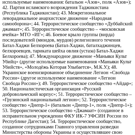
используемые наименования: батальон «Азов», полк «Азов»);
42. Партия исламского возрождения Таджикистана
(Республика Таджикистан); 43. Межрегиональное
леворадикальное анархистское движение «Народная
самооборона»; 44. Террористическое сообщество «Дуббайский
джамаат»; 45. Террористическое сообщество – «московская
ячейка» МТО «ИГ»; 46. Боевое крыло группы (вирда)
последователей (мюидов, мурдов) религиозного течения
Батал-Хаджи Белхороева (Батал-Хаджи, баталхаджинцев,
белхороевцев, тариката шейха овлия (устаза) Батал-Хаджи
Белхороева); 47. Международное движение «Маньяки Культ
Убийц» (другие используемые наименования «Маньяки Культ
Убийств», «Молодёжь Которая Улыбается», М.К.У.); 48.
Украинское военизированное объединение Легион «Свобода
России» (другое используемое наименование «Легион
Свобода России»); 49. Террористическое сообщество «Айдар»;
50. Националистическая организация «Русский
добровольческий корпус»; 51. Террористическое сообщество –
«Грузинский национальный легион»; 52. Террористическое
сообщество «Днепр-1» (батальон «Днепр-1», полк «Днепр-1»);
53. Террористическое сообщество «Джамаат» (созданное в
исправительном учреждении ФКУ ИК-7 УФСИН России по
Республике Дагестан); 54. Террористическое сообщество,
созданное сотрудниками Главного управления разведки
Министерства обороны Украины и осуществлявшее свою