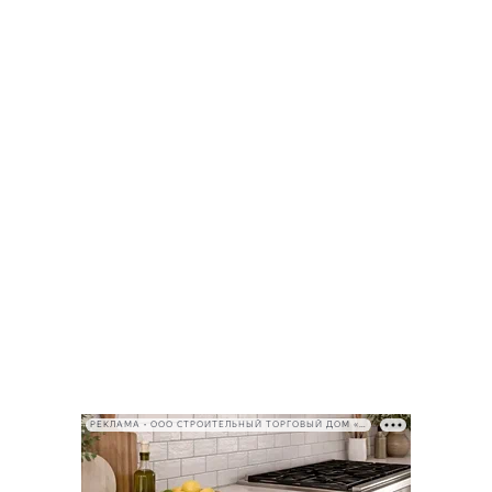
РЕКЛАМА • ООО СТРОИТЕЛЬНЫЙ ТОРГОВЫЙ ДОМ «ПЕТРОВИЧ», ИНН 7802348846