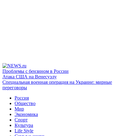
Проблемы с бензином в России
Атака США на Венесуэлу
Специальная военная операция на Украине: мирные
переговоры
Россия
Общество
Мир
Экономика
Спорт
Культура
Life Style