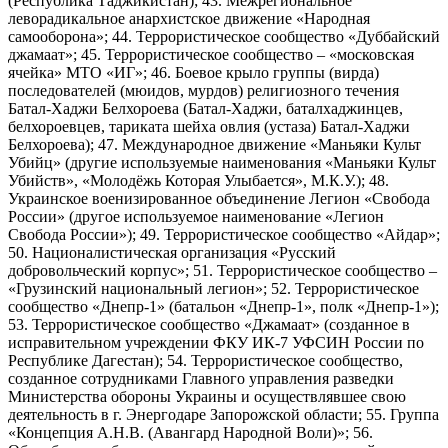
(Республика Таджикистан); 43. Межрегиональное
леворадикальное анархистское движение «Народная
самооборона»; 44. Террористическое сообщество «Дуббайский
джамаат»; 45. Террористическое сообщество – «московская
ячейка» МТО «ИГ»; 46. Боевое крыло группы (вирда)
последователей (мюидов, мурдов) религиозного течения
Батал-Хаджи Белхороева (Батал-Хаджи, баталхаджинцев,
белхороевцев, тариката шейха овлия (устаза) Батал-Хаджи
Белхороева); 47. Международное движение «Маньяки Культ
Убийц» (другие используемые наименования «Маньяки Культ
Убийств», «Молодёжь Которая Улыбается», М.К.У.); 48.
Украинское военизированное объединение Легион «Свобода
России» (другое используемое наименование «Легион
Свобода России»); 49. Террористическое сообщество «Айдар»;
50. Националистическая организация «Русский
добровольческий корпус»; 51. Террористическое сообщество –
«Грузинский национальный легион»; 52. Террористическое
сообщество «Днепр-1» (батальон «Днепр-1», полк «Днепр-1»);
53. Террористическое сообщество «Джамаат» (созданное в
исправительном учреждении ФКУ ИК-7 УФСИН России по
Республике Дагестан); 54. Террористическое сообщество,
созданное сотрудниками Главного управления разведки
Министерства обороны Украины и осуществлявшее свою
деятельность в г. Энергодаре Запорожской области; 55. Группа
«Концепция А.Н.В. (Авангард Народной Воли)»; 56.