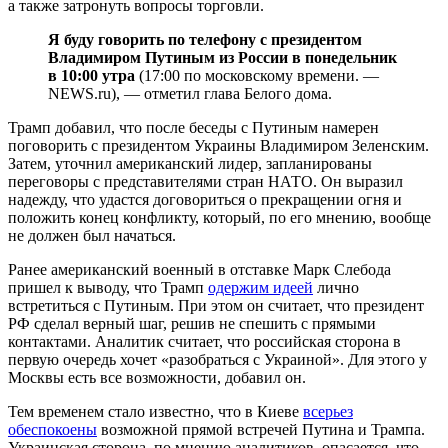
а также затронуть вопросы торговли.
Я буду говорить по телефону с президентом
Владимиром Путиным из России в понедельник
в 10:00 утра
(17:00 по московскому времени. —
NEWS.ru), — отметил глава Белого дома.
Трамп добавил, что после беседы с Путиным намерен
поговорить с президентом Украины Владимиром Зеленским.
Затем, уточнил американский лидер, запланированы
переговоры с представителями стран НАТО. Он выразил
надежду, что удастся договориться о прекращении огня и
положить конец конфликту, который, по его мнению, вообще
не должен был начаться.
Ранее американский военный в отставке Марк Слебода
пришел к выводу, что Трамп
одержим идеей
лично
встретиться с Путиным. При этом он считает, что президент
РФ сделал верный шаг, решив не спешить с прямыми
контактами. Аналитик считает, что российская сторона в
первую очередь хочет «разобраться с Украиной». Для этого у
Москвы есть все возможности, добавил он.
Тем временем стало известно, что в Киеве
всерьез
обеспокоены
возможной прямой встречей Путина и Трампа.
Украинская сторона, по мнению аналитиков, опасается, что