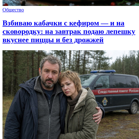
Общество
Взбиваю кабачки с кефиром — и на
сковородку: на завтрак подаю лепешку
вкуснее пиццы и без дрожжей