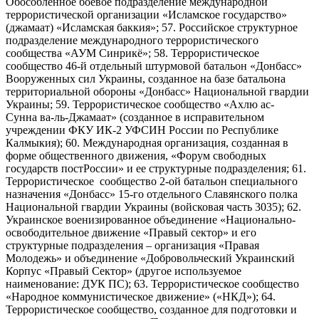
Обособленное боевое подразделение международной
террористической организации «Исламское государство»
(джамаат) «Исламская баккия»; 57. Российское структурное
подразделение международного террористического
сообщества «АУМ Синрикё»; 58. Террористическое
сообщество 46-й отдельный штурмовой батальон «Донбасс»
Вооруженных сил Украины, созданное на базе батальона
территориальной обороны «Донбасс» Национальной гвардии
Украины; 59. Террористическое сообщество «Ахлю ас-
Сунна ва-ль-Джамаат» (созданное в исправительном
учреждении ФКУ ИК-2 УФСИН России по Республике
Калмыкия); 60. Международная организация, созданная в
форме общественного движения, «Форум свободных
государств постРоссии» и ее структурные подразделения; 61.
Террористическое сообщество 2-ой батальон специального
назначения «Донбасс» 15-го отдельного Славянского полка
Национальной гвардии Украины (войсковая часть 3035); 62.
Украинское военизированное объединение «Национально-
освободительное движение «Правый сектор» и его
структурные подразделения – организация «Правая
Молодежь» и объединение «Добровольческий Украинский
Корпус «Правый Сектор» (другое используемое
наименование: ДУК ПС); 63. Террористическое сообщество
«Народное коммунистическое движение» («НКД»); 64.
Террористическое сообщество, созданное для подготовки и