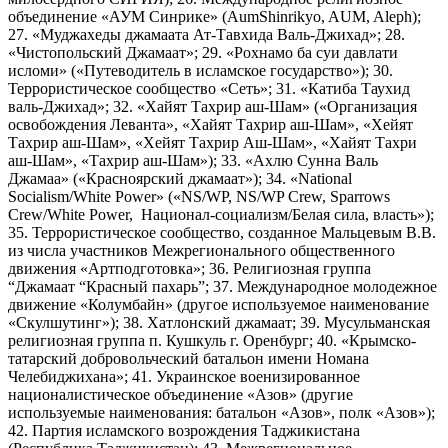
объединение «АУМ Синрике» (AumShinrikyo, AUM, Aleph);
27. «Муджахеды джамаата Ат-Тавхида Валь-Джихад»; 28.
«Чистопольский Джамаат»; 29. «Рохнамо ба суи давлати
исломи» («Путеводитель в исламское государство»); 30.
Террористическое сообщество «Сеть»; 31. «Катиба Таухид
валь-Джихад»; 32. «Хайят Тахрир аш-Шам» («Организация
освобождения Леванта», «Хайят Тахрир аш-Шам», «Хейят
Тахрир аш-Шам», «Хейят Тахрир Аш-Шам», «Хайят Тахри
аш-Шам», «Тахрир аш-Шам»); 33. «Ахлю Сунна Валь
Джамаа» («Красноярский джамаат»); 34. «National
Socialism/White Power» («NS/WP, NS/WP Crew, Sparrows
Crew/White Power, Национал-социализм/Белая сила, власть»);
35. Террористическое сообщество, созданное Мальцевым В.В.
из числа участников Межрегионального общественного
движения «Артподготовка»; 36. Религиозная группа
“Джамаат “Красный пахарь”; 37. Международное молодежное
движение «Колумбайн» (другое используемое наименование
«Скулшутинг»); 38. Хатлонский джамаат; 39. Мусульманская
религиозная группа п. Кушкуль г. Оренбург; 40. «Крымско-
татарский добровольческий батальон имени Номана
Челебиджихана»; 41. Украинское военизированное
националистическое объединение «Азов» (другие
используемые наименования: батальон «Азов», полк «Азов»);
42. Партия исламского возрождения Таджикистана