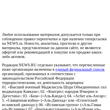
На информационном ресурсе NEWS.RU применяются
рекомендательные технологии (информационные технологии
предоставления информации на основе сбора, систематизации
и анализа сведений, относящихся к предпочтениям
пользователей сети "Интернет", находящихся на территории
Российской Федерации)
Любое использование материалов допускается только при
соблюдении правил перепечатки и при наличии гиперссылки
на NEWS.ru. Новости, аналитика, прогнозы и другие
материалы, представленные на данном сайте, не являются
офертой или рекомендацией к покупке или продаже каких-
либо активов.
Редакция NEWS.RU отдельно указывает, что перечисленные
ниже организации включены в
единый федеральный список
организаций, признанных в соответствии с
законодательством Российской Федерации
террористическими, их деятельность запрещена:
01. «Высший военный Маджлисуль Шура Объединенных сил
моджахедов Кавказа»; 02. «Конгресс народов Ичкерии и
Дагестана»; 03. «База» («Аль-Каида»); 04. «Асбат аль-Ансар»;
5. «Священная война» («Аль-Джихад» или «Египетский
исламский джихад»); 06. «Исламская группа» («Аль-Гамаа
аль-Исламия»); 07. «Братья-мусульмане» («Аль-Ихван аль-