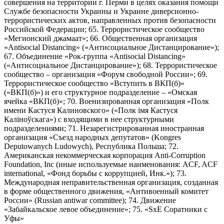
совершения на территории г. Перми в целях оказания помощи
Службе безопасности Украины и Украине диверсионно-
террористических актов, направленных против безопасности
Российской Федерации; 65. Террористическое сообщество
«Мегионский джамаат»; 66. Общественная организация
«Antisocial Distancing» («Антисоциальное Дистанцирование»);
67. Объединение «Рок-группа «Antisocial Distancing»
(«Антисоциальное Дистанцирование»); 68. Террористическое
сообщество – организация «Форум свободной России»; 69.
Террористическое сообщество «Вступить в ВКП(б)»
(«ВКП(б)») и его структурное подразделение – «Омская
ячейка «ВКП(б)»; 70. Военизированная организация «Полк
имени Кастуся Калиновского» («Полк iмя Кастуся
Калiноўскага») с входящими в нее структурными
подразделениями; 71. Незарегистрированная иностранная
организация «Съезд народных депутатов» (Kongres
Deputowanych Ludowych), Республика Польша; 72.
Американская некоммерческая корпорация Anti-Corruption
Foundation, Inc (иные используемые наименования: ACF, ACF
international, «Фонд борьбы с коррупцией, Инк.»); 73.
Международная неправительственная организация, созданная
в форме общественного движения, «Антивоенный комитет
России» (Russian antiwar committee); 74. Движение
«Забайкальское левое объединение»; 75. «SxE Соратники с
Уфы»