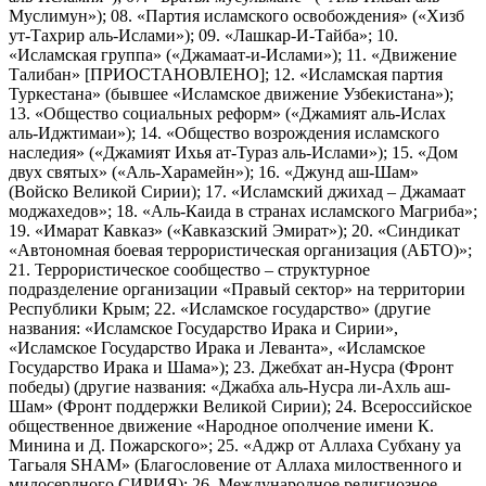
Муслимун»); 08. «Партия исламского освобождения» («Хизб
ут-Тахрир аль-Ислами»); 09. «Лашкар-И-Тайба»; 10.
«Исламская группа» («Джамаат-и-Ислами»); 11. «Движение
Талибан» [ПРИОСТАНОВЛЕНО]; 12. «Исламская партия
Туркестана» (бывшее «Исламское движение Узбекистана»);
13. «Общество социальных реформ» («Джамият аль-Ислах
аль-Иджтимаи»); 14. «Общество возрождения исламского
наследия» («Джамият Ихья ат-Тураз аль-Ислами»); 15. «Дом
двух святых» («Аль-Харамейн»); 16. «Джунд аш-Шам»
(Войско Великой Сирии); 17. «Исламский джихад – Джамаат
моджахедов»; 18. «Аль-Каида в странах исламского Магриба»;
19. «Имарат Кавказ» («Кавказский Эмират»); 20. «Синдикат
«Автономная боевая террористическая организация (АБТО)»;
21. Террористическое сообщество – структурное
подразделение организации «Правый сектор» на территории
Республики Крым; 22. «Исламское государство» (другие
названия: «Исламское Государство Ирака и Сирии»,
«Исламское Государство Ирака и Леванта», «Исламское
Государство Ирака и Шама»); 23. Джебхат ан-Нусра (Фронт
победы) (другие названия: «Джабха аль-Нусра ли-Ахль аш-
Шам» (Фронт поддержки Великой Сирии); 24. Всероссийское
общественное движение «Народное ополчение имени К.
Минина и Д. Пожарского»; 25. «Аджр от Аллаха Субхану уа
Тагьаля SHAM» (Благословение от Аллаха милоственного и
милосердного СИРИЯ); 26. Международное религиозное