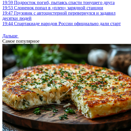
19:59
Подросток погиб, пытаясь спасти тонущего друга
19:53
Слоненок попал в «плен» зарядной станции
19:47
Грузовик с автоцистерной перевернулся и задавил
десятки людей
19:44
Спартакиаде народов России официально дали старт
Дальше
Самое популярное