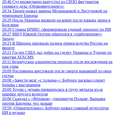
20:46
Суд неожиданно выпустил из СИЗО фигурантов
громкого дела «Облкоммунэнерго»
20:34
Тренер назвал замены Мельниковой и Листуновой на
чемпионате Европы
20:29
Посла Украины вызвали на ковер после взрыва дрона в
Болгарии
20:29
Страны БРИКС сформировали единый принцип по ИИ
20:27
МИД Южной Осетии обратился к «озабоченному»
Западу
20:23
В Швеции признали полное превосходство России на
фронте
20:21
Госдеп США дал добро на сделку Украины и Турции по
ракетам ATACMS
20:11
Белорусские альпинисты пропали после восхождения на
пик горы
20:09
Россиянина арестовали после смерти выпавшей из окна
гостьи
20:08
«Завести мозг «с толкача»»: Бобунец раскрыл секрет
борьбы с выгоранием
20:00
Toyota с детьми превратилась в груду металла из-за
ошибки другого водителя
20:00
Скандал с «Яблоком», ультиматум Польше, Варшава
против Бандеры: что дальше
19:59
«Отвратительно»: Бобунец назвал главный недостаток
ИИ в музыке