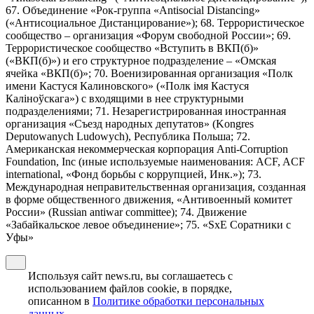
67. Объединение «Рок-группа «Antisocial Distancing»
(«Антисоциальное Дистанцирование»); 68. Террористическое
сообщество – организация «Форум свободной России»; 69.
Террористическое сообщество «Вступить в ВКП(б)»
(«ВКП(б)») и его структурное подразделение – «Омская
ячейка «ВКП(б)»; 70. Военизированная организация «Полк
имени Кастуся Калиновского» («Полк iмя Кастуся
Калiноўскага») с входящими в нее структурными
подразделениями; 71. Незарегистрированная иностранная
организация «Съезд народных депутатов» (Kongres
Deputowanych Ludowych), Республика Польша; 72.
Американская некоммерческая корпорация Anti-Corruption
Foundation, Inc (иные используемые наименования: ACF, ACF
international, «Фонд борьбы с коррупцией, Инк.»); 73.
Международная неправительственная организация, созданная
в форме общественного движения, «Антивоенный комитет
России» (Russian antiwar committee); 74. Движение
«Забайкальское левое объединение»; 75. «SxE Соратники с
Уфы»
Используя сайт news.ru, вы соглашаетесь с
использованием файлов cookie, в порядке,
описанном в
Политике обработки персональных
данных
.