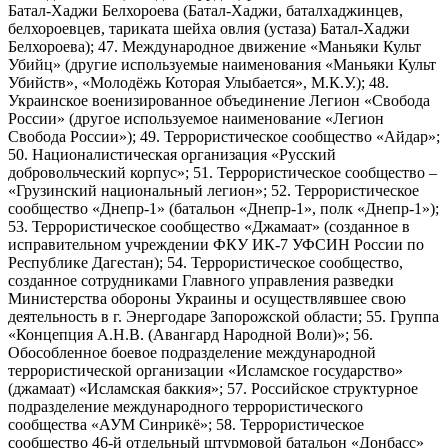
Батал-Хаджи Белхороева (Батал-Хаджи, баталхаджинцев,
белхороевцев, тариката шейха овлия (устаза) Батал-Хаджи
Белхороева); 47. Международное движение «Маньяки Культ
Убийц» (другие используемые наименования «Маньяки Культ
Убийств», «Молодёжь Которая Улыбается», М.К.У.); 48.
Украинское военизированное объединение Легион «Свобода
России» (другое используемое наименование «Легион
Свобода России»); 49. Террористическое сообщество «Айдар»;
50. Националистическая организация «Русский
добровольческий корпус»; 51. Террористическое сообщество –
«Грузинский национальный легион»; 52. Террористическое
сообщество «Днепр-1» (батальон «Днепр-1», полк «Днепр-1»);
53. Террористическое сообщество «Джамаат» (созданное в
исправительном учреждении ФКУ ИК-7 УФСИН России по
Республике Дагестан); 54. Террористическое сообщество,
созданное сотрудниками Главного управления разведки
Министерства обороны Украины и осуществлявшее свою
деятельность в г. Энергодаре Запорожской области; 55. Группа
«Концепция А.Н.В. (Авангард Народной Воли)»; 56.
Обособленное боевое подразделение международной
террористической организации «Исламское государство»
(джамаат) «Исламская баккия»; 57. Российское структурное
подразделение международного террористического
сообщества «АУМ Синрикё»; 58. Террористическое
сообщество 46-й отдельный штурмовой батальон «Донбасс»