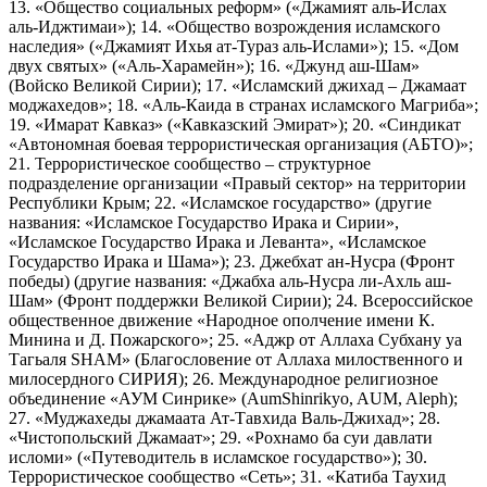
13. «Общество социальных реформ» («Джамият аль-Ислах
аль-Иджтимаи»); 14. «Общество возрождения исламского
наследия» («Джамият Ихья ат-Тураз аль-Ислами»); 15. «Дом
двух святых» («Аль-Харамейн»); 16. «Джунд аш-Шам»
(Войско Великой Сирии); 17. «Исламский джихад – Джамаат
моджахедов»; 18. «Аль-Каида в странах исламского Магриба»;
19. «Имарат Кавказ» («Кавказский Эмират»); 20. «Синдикат
«Автономная боевая террористическая организация (АБТО)»;
21. Террористическое сообщество – структурное
подразделение организации «Правый сектор» на территории
Республики Крым; 22. «Исламское государство» (другие
названия: «Исламское Государство Ирака и Сирии»,
«Исламское Государство Ирака и Леванта», «Исламское
Государство Ирака и Шама»); 23. Джебхат ан-Нусра (Фронт
победы) (другие названия: «Джабха аль-Нусра ли-Ахль аш-
Шам» (Фронт поддержки Великой Сирии); 24. Всероссийское
общественное движение «Народное ополчение имени К.
Минина и Д. Пожарского»; 25. «Аджр от Аллаха Субхану уа
Тагьаля SHAM» (Благословение от Аллаха милоственного и
милосердного СИРИЯ); 26. Международное религиозное
объединение «АУМ Синрике» (AumShinrikyo, AUM, Aleph);
27. «Муджахеды джамаата Ат-Тавхида Валь-Джихад»; 28.
«Чистопольский Джамаат»; 29. «Рохнамо ба суи давлати
исломи» («Путеводитель в исламское государство»); 30.
Террористическое сообщество «Сеть»; 31. «Катиба Таухид