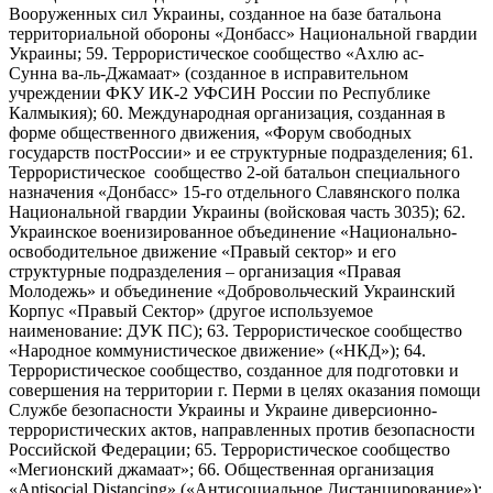
Вооруженных сил Украины, созданное на базе батальона
территориальной обороны «Донбасс» Национальной гвардии
Украины; 59. Террористическое сообщество «Ахлю ас-
Сунна ва-ль-Джамаат» (созданное в исправительном
учреждении ФКУ ИК-2 УФСИН России по Республике
Калмыкия); 60. Международная организация, созданная в
форме общественного движения, «Форум свободных
государств постРоссии» и ее структурные подразделения; 61.
Террористическое сообщество 2-ой батальон специального
назначения «Донбасс» 15-го отдельного Славянского полка
Национальной гвардии Украины (войсковая часть 3035); 62.
Украинское военизированное объединение «Национально-
освободительное движение «Правый сектор» и его
структурные подразделения – организация «Правая
Молодежь» и объединение «Добровольческий Украинский
Корпус «Правый Сектор» (другое используемое
наименование: ДУК ПС); 63. Террористическое сообщество
«Народное коммунистическое движение» («НКД»); 64.
Террористическое сообщество, созданное для подготовки и
совершения на территории г. Перми в целях оказания помощи
Службе безопасности Украины и Украине диверсионно-
террористических актов, направленных против безопасности
Российской Федерации; 65. Террористическое сообщество
«Мегионский джамаат»; 66. Общественная организация
«Antisocial Distancing» («Антисоциальное Дистанцирование»);