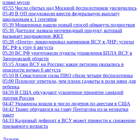
пляже мусор
05:55
Число сбитых над Москвой беспилотников увеличилось
05:49
В ОП предложили ввести федеральную выплату
школьникам к 1 сентября
05:39
Мошенники нашли новый способ обмануть подростков
05:30
Диетолог назвала неочевидный продукт, который
вызывает раздражение ЖКТ
05:28
«Центр» ликвидировал наемников ВСУ в ДНР: успехи
ВС РФ к утру 6 августа
05:20
ВС РФ уничтожили пункты управления БПЛА ВСУ в
Запорожской области
05:15
Атаки ВСУ на Россию: какие регионы оказались в
опасности ночью 6 августа
05:10
В Севастополе силы ПВО сбили четыре беспилотника
05:00
Психолог ответила, чем плохи гаджеты в роли няни для
ребенка
04:59
В США обсуждают ускоренное принятие санкций
против России
04:47
Украинцы вошли в число лидеров по арестам в США
04:42
Трамп обрушился на главу Пентагона из-за нехватки
ракет
04:33
Кадровый дефицит в ВСУ может привести к снижению
призывного возраста
Дальше