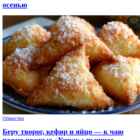
осенью
Общество
Беру творог, кефир и яйцо — к чаю
подаю нежные «Ушки»: пышнее