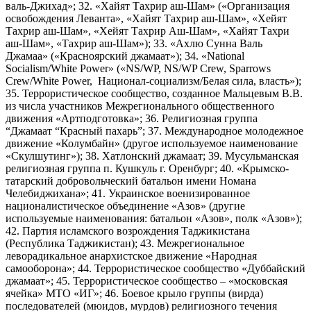
валь-Джихад»; 32. «Хайят Тахрир аш-Шам» («Организация
освобождения Леванта», «Хайят Тахрир аш-Шам», «Хейят
Тахрир аш-Шам», «Хейят Тахрир Аш-Шам», «Хайят Тахри
аш-Шам», «Тахрир аш-Шам»); 33. «Ахлю Сунна Валь
Джамаа» («Красноярский джамаат»); 34. «National
Socialism/White Power» («NS/WP, NS/WP Crew, Sparrows
Crew/White Power, Национал-социализм/Белая сила, власть»);
35. Террористическое сообщество, созданное Мальцевым В.В.
из числа участников Межрегионального общественного
движения «Артподготовка»; 36. Религиозная группа
“Джамаат “Красный пахарь”; 37. Международное молодежное
движение «Колумбайн» (другое используемое наименование
«Скулшутинг»); 38. Хатлонский джамаат; 39. Мусульманская
религиозная группа п. Кушкуль г. Оренбург; 40. «Крымско-
татарский добровольческий батальон имени Номана
Челебиджихана»; 41. Украинское военизированное
националистическое объединение «Азов» (другие
используемые наименования: батальон «Азов», полк «Азов»);
42. Партия исламского возрождения Таджикистана
(Республика Таджикистан); 43. Межрегиональное
леворадикальное анархистское движение «Народная
самооборона»; 44. Террористическое сообщество «Дуббайский
джамаат»; 45. Террористическое сообщество – «московская
ячейка» МТО «ИГ»; 46. Боевое крыло группы (вирда)
последователей (мюидов, мурдов) религиозного течения