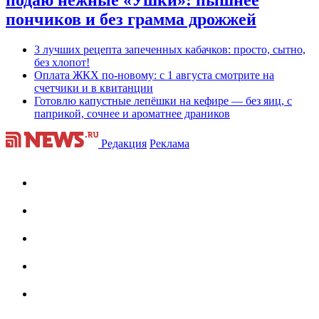
пончиков и без грамма дрожжей
3 лучших рецепта запеченных кабачков: просто, сытно,
без хлопот!
Оплата ЖКХ по-новому: с 1 августа смотрите на
счетчики и в квитанции
Готовлю капустные лепёшки на кефире — без яиц, с
паприкой, сочнее и ароматнее драников
Редакция
Реклама