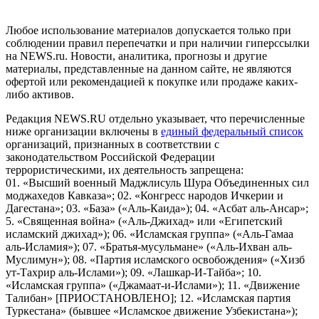
Российской Федерации)
Любое использование материалов допускается только при
соблюдении правил перепечатки и при наличии гиперссылки
на NEWS.ru. Новости, аналитика, прогнозы и другие
материалы, представленные на данном сайте, не являются
офертой или рекомендацией к покупке или продаже каких-
либо активов.
Редакция NEWS.RU отдельно указывает, что перечисленные
ниже организации включены в
единый федеральный список
организаций, признанных в соответствии с
законодательством Российской Федерации
террористическими, их деятельность запрещена:
01. «Высший военный Маджлисуль Шура Объединенных сил
моджахедов Кавказа»; 02. «Конгресс народов Ичкерии и
Дагестана»; 03. «База» («Аль-Каида»); 04. «Асбат аль-Ансар»;
5. «Священная война» («Аль-Джихад» или «Египетский
исламский джихад»); 06. «Исламская группа» («Аль-Гамаа
аль-Исламия»); 07. «Братья-мусульмане» («Аль-Ихван аль-
Муслимун»); 08. «Партия исламского освобождения» («Хизб
ут-Тахрир аль-Ислами»); 09. «Лашкар-И-Тайба»; 10.
«Исламская группа» («Джамаат-и-Ислами»); 11. «Движение
Талибан» [ПРИОСТАНОВЛЕНО]; 12. «Исламская партия
Туркестана» (бывшее «Исламское движение Узбекистана»);