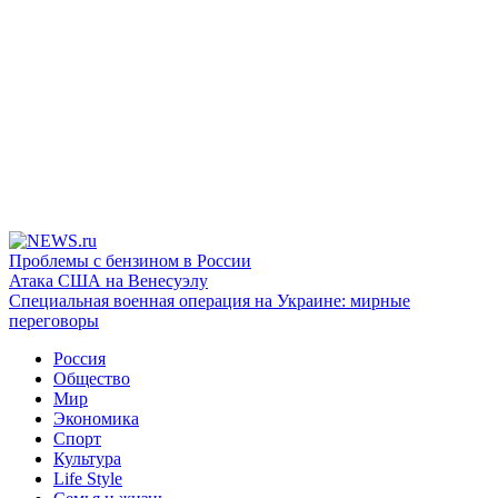
Проблемы с бензином в России
Атака США на Венесуэлу
Специальная военная операция на Украине: мирные
переговоры
Россия
Общество
Мир
Экономика
Спорт
Культура
Life Style