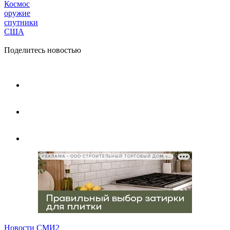
Космос
оружие
спутники
США
Поделитесь новостью
РЕКЛАМА • ООО СТРОИТЕЛЬНЫЙ ТОРГОВЫЙ ДОМ «ПЕТРОВИЧ», ИНН 7802348846
Новости СМИ2