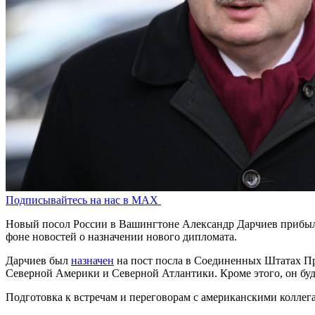
Подписывайтесь на нас в MAX
Новый посол России в Вашингтоне Александр Дарчиев прибыл
фоне новостей о назначении нового дипломата.
Дарчиев был
назначен
на пост посла в Соединенных Штатах Пр
Северной Америки и Северной Атлантики. Кроме этого, он бу
Подготовка к встречам и переговорам с американскими колле