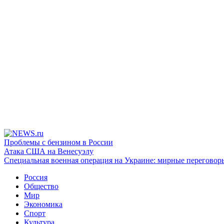
Проблемы с бензином в России
Атака США на Венесуэлу
Специальная военная операция на Украине: мирные переговор
Россия
Общество
Мир
Экономика
Спорт
Культура