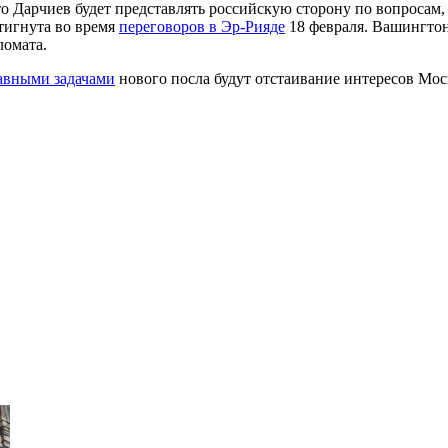
о Дарчиев будет представлять российскую сторону по вопросам
тигнута во время
переговоров в Эр-Рияде
18 февраля. Вашингтон
ломата.
авными задачами
нового посла будут отстаивание интересов Мос