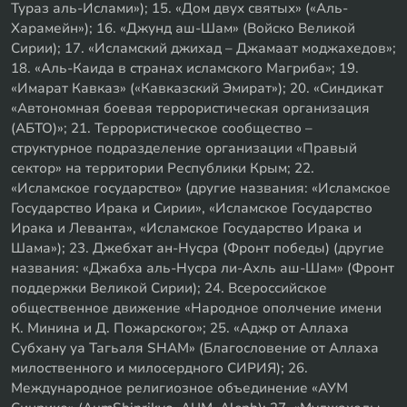
Тураз аль-Ислами»); 15. «Дом двух святых» («Аль-
Харамейн»); 16. «Джунд аш-Шам» (Войско Великой
Сирии); 17. «Исламский джихад – Джамаат моджахедов»;
18. «Аль-Каида в странах исламского Магриба»; 19.
«Имарат Кавказ» («Кавказский Эмират»); 20. «Синдикат
«Автономная боевая террористическая организация
(АБТО)»; 21. Террористическое сообщество –
структурное подразделение организации «Правый
сектор» на территории Республики Крым; 22.
«Исламское государство» (другие названия: «Исламское
Государство Ирака и Сирии», «Исламское Государство
Ирака и Леванта», «Исламское Государство Ирака и
Шама»); 23. Джебхат ан-Нусра (Фронт победы) (другие
названия: «Джабха аль-Нусра ли-Ахль аш-Шам» (Фронт
поддержки Великой Сирии); 24. Всероссийское
общественное движение «Народное ополчение имени
К. Минина и Д. Пожарского»; 25. «Аджр от Аллаха
Субхану уа Тагьаля SHAM» (Благословение от Аллаха
милоственного и милосердного СИРИЯ); 26.
Международное религиозное объединение «АУМ