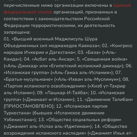
перечисленные ниже организации включены в
единый
федеральный список
организаций, признанных в
соответствии с законодательством Российской
Федерации террористическими, их деятельность
запрещена:
01. «Высший военный Маджлисуль Шура
Объединенных сил моджахедов Кавказа»; 02. «Конгресс
народов Ичкерии и Дагестана»; 03. «База» («Аль-
Каида»); 04. «Асбат аль-Ансар»; 5. «Священная война»
(«Аль-Джихад» или «Египетский исламский джихад»); 06.
«Исламская группа» («Аль-Гамаа аль-Исламия»); 07.
«Братья-мусульмане» («Аль-Ихван аль-Муслимун»); 08.
«Партия исламского освобождения» («Хизб ут-Тахрир
аль-Ислами»); 09. «Лашкар-И-Тайба»; 10. «Исламская
группа» («Джамаат-и-Ислами»); 11. «Движение Талибан»
[ПРИОСТАНОВЛЕНО]; 12. «Исламская партия
Туркестана» (бывшее «Исламское движение
Узбекистана»); 13. «Общество социальных реформ»
(«Джамият аль-Ислах аль-Иджтимаи»); 14. «Общество
возрождения исламского наследия» («Джамият Ихья ат-