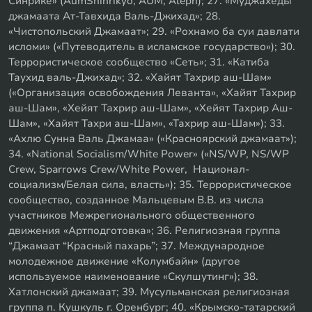
Синрике» (AumShinrikyo, AUM, Aleph); 27. «Муджахеды
джамаата Ат-Тавхида Валь-Джихад»; 28.
«Чистопольский Джамаат»; 29. «Рохнамо ба суи давлати
исломи» («Путеводитель в исламское государство»); 30.
Террористическое сообщество «Сеть»; 31. «Катиба
Таухид валь-Джихад»; 32. «Хайят Тахрир аш-Шам»
(«Организация освобождения Леванта», «Хайят Тахрир
аш-Шам», «Хейят Тахрир аш-Шам», «Хейят Тахрир Аш-
Шам», «Хайят Тахри аш-Шам», «Тахрир аш-Шам»); 33.
«Ахлю Сунна Валь Джамаа» («Красноярский джамаат»);
34. «National Socialism/White Power» («NS/WP, NS/WP
Crew, Sparrows Crew/White Power, Национал-
социализм/Белая сила, власть»); 35. Террористическое
сообщество, созданное Мальцевым В.В. из числа
участников Межрегионального общественного
движения «Артподготовка»; 36. Религиозная группа
“Джамаат “Красный пахарь”; 37. Международное
молодежное движение «Колумбайн» (другое
используемое наименование «Скулшутинг»); 38.
Хатлонский джамаат; 39. Мусульманская религиозная
группа п. Кушкуль г. Оренбург; 40. «Крымско-татарский