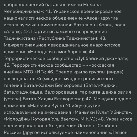
добровольческий батальон имени Номана
Челебиджихана»; 41. Украинское военизированное
националистическое объединение «Азов» (другие
используемые наименования: батальон «Азов», полк
«Азов»); 42. Партия исламского возрождения
Таджикистана (Республика Таджикистан); 43.
Межрегиональное леворадикальное анархистское
движение «Народная самооборона»; 44.
Террористическое сообщество «Дуббайский джамаат»;
45. Террористическое сообщество – «московская
ячейка» МТО «ИГ»; 46. Боевое крыло группы (вирда)
последователей (мюидов, мурдов) религиозного
течения Батал-Хаджи Белхороева (Батал-Хаджи,
баталхаджинцев, белхороевцев, тариката шейха овлия
(устаза) Батал-Хаджи Белхороева); 47. Международное
движение «Маньяки Культ Убийц» (другие
используемые наименования «Маньяки Культ Убийств»,
«Молодёжь Которая Улыбается», М.К.У.); 48. Украинское
военизированное объединение Легион «Свобода
России» (другое используемое наименование «Легион