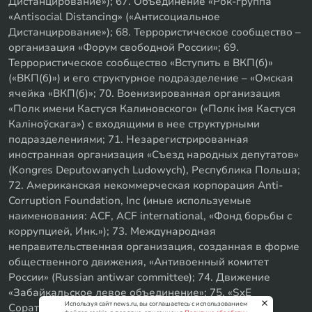
Дистанцирование»); 67. Объединение «Рок-группа
«Antisocial Distancing» («Антисоциальное
Дистанцирование»); 68. Террористическое сообщество –
организация «Форум свободной России»; 69.
Террористическое сообщество «Вступить в ВКП(б)»
(«ВКП(б)») и его структурное подразделение – «Омская
ячейка «ВКП(б)»; 70. Военизированная организация
«Полк имени Кастуся Калиновского» («Полк iмя Кастуся
Калiноўскага») с входящими в нее структурными
подразделениями; 71. Незарегистрированная
иностранная организация «Съезд народных депутатов»
(Kongres Deputowanych Ludowych), Республика Польша;
72. Американская некоммерческая корпорация Anti-
Corruption Foundation, Inc (иные используемые
наименования: ACF, ACF international, «Фонд борьбы с
коррупцией, Инк.»); 73. Международная
неправительственная организация, созданная в форме
общественного движения, «Антивоенный комитет
России» (Russian antiwar committee); 74. Движение
«Забайкальское левое объединение»; 75. «SxE
Используя сайт news.ru, вы соглашаетесь с использованием
Соратники с Уфы»