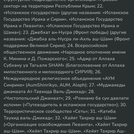
сектор» на территории Республики Крым; 22.
«Исламское государство» (другие названия: «Исламское
Государство Ирака и Сирии», «Исламское Государство
Ирака и Леванта», «Исламское Государство Ирака и
Шама»); 23. Джебхат ан-Нусра (Фронт победы) (другие
названия: «Джабха аль-Нусра ли-Ахль аш-Шам» (Фронт
поддержки Великой Сирии); 24. Всероссийское
общественное движение «Народное ополчение имени
К. Минина и Д. Пожарского»; 25. «Аджр от Аллаха
Субхану уа Тагьаля SHAM» (Благословение от Аллаха
милоственного и милосердного СИРИЯ); 26.
Международное религиозное объединение «АУМ
Синрике» (AumShinrikyo, AUM, Aleph); 27. «Муджахеды
джамаата Ат-Тавхида Валь-Джихад»; 28.
«Чистопольский Джамаат»; 29. «Рохнамо ба суи давлати
исломи» («Путеводитель в исламское государство»); 30.
Террористическое сообщество «Сеть»; 31. «Катиба
Таухид валь-Джихад»; 32. «Хайят Тахрир аш-Шам»
(«Организация освобождения Леванта», «Хайят Тахрир
аш-Шам», «Хейят Тахрир аш-Шам», «Хейят Тахрир Аш-