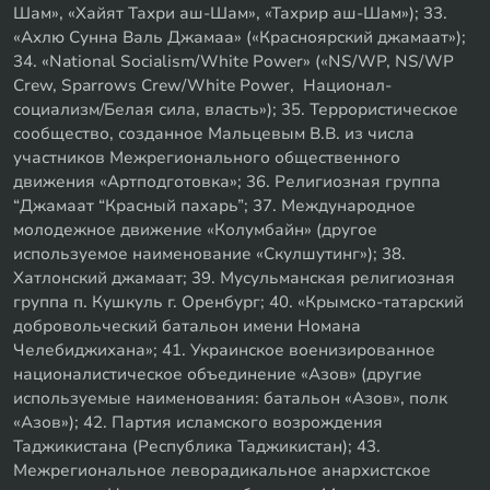
Шам», «Хайят Тахри аш-Шам», «Тахрир аш-Шам»); 33.
«Ахлю Сунна Валь Джамаа» («Красноярский джамаат»);
34. «National Socialism/White Power» («NS/WP, NS/WP
Crew, Sparrows Crew/White Power, Национал-
социализм/Белая сила, власть»); 35. Террористическое
сообщество, созданное Мальцевым В.В. из числа
участников Межрегионального общественного
движения «Артподготовка»; 36. Религиозная группа
“Джамаат “Красный пахарь”; 37. Международное
молодежное движение «Колумбайн» (другое
используемое наименование «Скулшутинг»); 38.
Хатлонский джамаат; 39. Мусульманская религиозная
группа п. Кушкуль г. Оренбург; 40. «Крымско-татарский
добровольческий батальон имени Номана
Челебиджихана»; 41. Украинское военизированное
националистическое объединение «Азов» (другие
используемые наименования: батальон «Азов», полк
«Азов»); 42. Партия исламского возрождения
Таджикистана (Республика Таджикистан); 43.
Межрегиональное леворадикальное анархистское