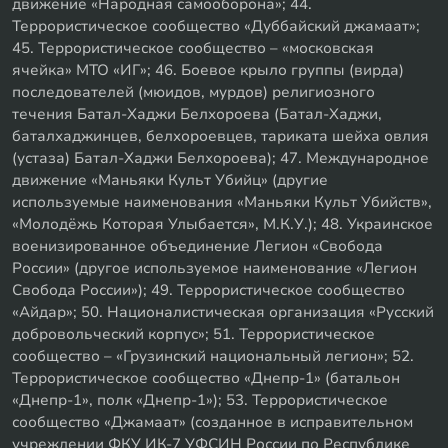
движение «Народная самооборона»; 44.
Террористическое сообщество «Дуббайский джамаат»;
45. Террористическое сообщество – «московская
ячейка» МТО «ИГ»; 46. Боевое крыло группы (вирда)
последователей (мюидов, мурдов) религиозного
течения Батал-Хаджи Белхороева (Батал-Хаджи,
баталхаджинцев, белхороевцев, тариката шейха овлия
(устаза) Батал-Хаджи Белхороева); 47. Международное
движение «Маньяки Культ Убийц» (другие
используемые наименования «Маньяки Культ Убийств»,
«Молодёжь Которая Улыбается», М.К.У.); 48. Украинское
военизированное объединение Легион «Свобода
России» (другое используемое наименование «Легион
Свобода России»); 49. Террористическое сообщество
«Айдар»; 50. Националистическая организация «Русский
добровольческий корпус»; 51. Террористическое
сообщество – «Грузинский национальный легион»; 52.
Террористическое сообщество «Днепр-1» (батальон
«Днепр-1», полк «Днепр-1»); 53. Террористическое
сообщество «Джамаат» (созданное в исправительном
учреждении ФКУ ИК-7 УФСИН России по Республике