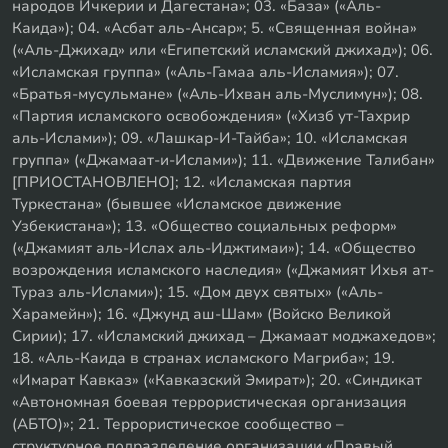
народов Ичкерии и Дагестана»; 03. «База» («Аль-
Каида»); 04. «Асбат аль-Ансар»; 5. «Священная война»
(«Аль-Джихад» или «Египетский исламский джихад»); 06.
«Исламская группа» («Аль-Гамаа аль-Исламия»); 07.
«Братья-мусульмане» («Аль-Ихван аль-Муслимун»); 08.
«Партия исламского освобождения» («Хизб ут-Тахрир
аль-Ислами»); 09. «Лашкар-И-Тайба»; 10. «Исламская
группа» («Джамаат-и-Ислами»); 11. «Движение Талибан»
[ПРИОСТАНОВЛЕНО]; 12. «Исламская партия
Туркестана» (бывшее «Исламское движение
Узбекистана»); 13. «Общество социальных реформ»
(«Джамият аль-Ислах аль-Иджтимаи»); 14. «Общество
возрождения исламского наследия» («Джамият Ихья ат-
Тураз аль-Ислами»); 15. «Дом двух святых» («Аль-
Харамейн»); 16. «Джунд аш-Шам» (Войско Великой
Сирии); 17. «Исламский джихад – Джамаат моджахедов»;
18. «Аль-Каида в странах исламского Магриба»; 19.
«Имарат Кавказ» («Кавказский Эмират»); 20. «Синдикат
«Автономная боевая террористическая организация
(АБТО)»; 21. Террористическое сообщество –
структурное подразделение организации «Правый