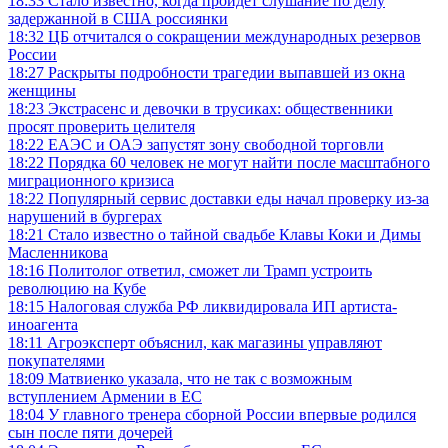
18:33
Стало известно, когда пройдет слушание по делу
задержанной в США россиянки
18:32
ЦБ отчитался о сокращении международных резервов
России
18:27
Раскрыты подробности трагедии выпавшей из окна
женщины
18:23
Экстрасенс и девочки в трусиках: общественники
просят проверить целителя
18:22
ЕАЭС и ОАЭ запустят зону свободной торговли
18:22
Порядка 60 человек не могут найти после масштабного
миграционного кризиса
18:22
Популярный сервис доставки еды начал проверку из-за
нарушений в бургерах
18:21
Стало известно о тайной свадьбе Клавы Коки и Димы
Масленникова
18:16
Политолог ответил, сможет ли Трамп устроить
революцию на Кубе
18:15
Налоговая служба РФ ликвидировала ИП артиста-
иноагента
18:11
Агроэксперт объяснил, как магазины управляют
покупателями
18:09
Матвиенко указала, что не так с возможным
вступлением Армении в ЕС
18:04
У главного тренера сборной России впервые родился
сын после пяти дочерей