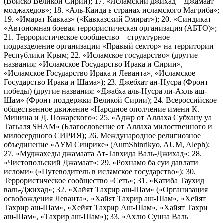
(Войско Великой Сирии); 17. «Исламский джихад – Джамаат
моджахедов»; 18. «Аль-Каида в странах исламского Магриба»;
19. «Имарат Кавказ» («Кавказский Эмират»); 20. «Синдикат
«Автономная боевая террористическая организация (АБТО)»;
21. Террористическое сообщество – структурное
подразделение организации «Правый сектор» на территории
Республики Крым; 22. «Исламское государство» (другие
названия: «Исламское Государство Ирака и Сирии»,
«Исламское Государство Ирака и Леванта», «Исламское
Государство Ирака и Шама»); 23. Джебхат ан-Нусра (Фронт
победы) (другие названия: «Джабха аль-Нусра ли-Ахль аш-
Шам» (Фронт поддержки Великой Сирии); 24. Всероссийское
общественное движение «Народное ополчение имени К.
Минина и Д. Пожарского»; 25. «Аджр от Аллаха Субхану уа
Тагьаля SHAM» (Благословение от Аллаха милоственного и
милосердного СИРИЯ); 26. Международное религиозное
объединение «АУМ Синрике» (AumShinrikyo, AUM, Aleph);
27. «Муджахеды джамаата Ат-Тавхида Валь-Джихад»; 28.
«Чистопольский Джамаат»; 29. «Рохнамо ба суи давлати
исломи» («Путеводитель в исламское государство»); 30.
Террористическое сообщество «Сеть»; 31. «Катиба Таухид
валь-Джихад»; 32. «Хайят Тахрир аш-Шам» («Организация
освобождения Леванта», «Хайят Тахрир аш-Шам», «Хейят
Тахрир аш-Шам», «Хейят Тахрир Аш-Шам», «Хайят Тахри
аш-Шам», «Тахрир аш-Шам»); 33. «Ахлю Сунна Валь