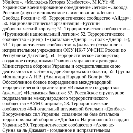
Убийств», «Молодёжь Которая Улыбается», М.К.У.); 48.
Украинское военизированное объединение Легион «Свобода
России» (другое используемое наименование «Легион
Свобода России»); 49. Террористическое сообщество «Айдар»;
50. Националистическая организация «Русский
добровольческий корпус»; 51. Террористическое сообщество –
«Грузинский национальный легион»; 52. Террористическое
сообщество «Днепр-1» (батальон «Днепр-1», полк «Днепр-1»);
53. Террористическое сообщество «Джамаат» (созданное в
исправительном учреждении ФКУ ИК-7 УФСИН России по
Республике Дагестан); 54. Террористическое сообщество,
созданное сотрудниками Главного управления разведки
Министерства обороны Украины и осуществлявшее свою
деятельность в г. Энергодаре Запорожской области; 55. Группа
«Концепция А.Н.В. (Авангард Народной Воли)»; 56.
Обособленное боевое подразделение международной
террористической организации «Исламское государство»
(джамаат) «Исламская баккия»; 57. Российское структурное
подразделение международного террористического
сообщества «АУМ Синрикё»; 58. Террористическое
сообщество 46-й отдельный штурмовой батальон «Донбасс»
Вооруженных сил Украины, созданное на базе батальона
территориальной обороны «Донбасс» Национальной гвардии
Украины; 59. Террористическое сообщество «Ахлю ас-
Сунна ва-ль-Джамаат» (созданное в исправительном