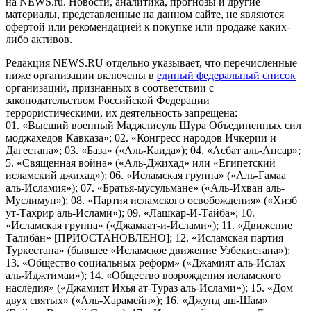
на NEWS.ru. Новости, аналитика, прогнозы и другие
материалы, представленные на данном сайте, не являются
офертой или рекомендацией к покупке или продаже каких-
либо активов.
Редакция NEWS.RU отдельно указывает, что перечисленные
ниже организации включены в
единый федеральный список
организаций, признанных в соответствии с
законодательством Российской Федерации
террористическими, их деятельность запрещена:
01. «Высший военный Маджлисуль Шура Объединенных сил
моджахедов Кавказа»; 02. «Конгресс народов Ичкерии и
Дагестана»; 03. «База» («Аль-Каида»); 04. «Асбат аль-Ансар»;
5. «Священная война» («Аль-Джихад» или «Египетский
исламский джихад»); 06. «Исламская группа» («Аль-Гамаа
аль-Исламия»); 07. «Братья-мусульмане» («Аль-Ихван аль-
Муслимун»); 08. «Партия исламского освобождения» («Хизб
ут-Тахрир аль-Ислами»); 09. «Лашкар-И-Тайба»; 10.
«Исламская группа» («Джамаат-и-Ислами»); 11. «Движение
Талибан» [ПРИОСТАНОВЛЕНО]; 12. «Исламская партия
Туркестана» (бывшее «Исламское движение Узбекистана»);
13. «Общество социальных реформ» («Джамият аль-Ислах
аль-Иджтимаи»); 14. «Общество возрождения исламского
наследия» («Джамият Ихья ат-Тураз аль-Ислами»); 15. «Дом
двух святых» («Аль-Харамейн»); 16. «Джунд аш-Шам»