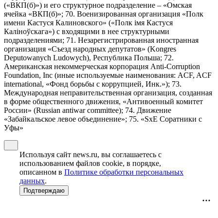
(«ВКП(б)») и его структурное подразделение – «Омская
ячейка «ВКП(б)»; 70. Военизированная организация «Полк
имени Кастуся Калиновского» («Полк iмя Кастуся
Калiноўскага») с входящими в нее структурными
подразделениями; 71. Незарегистрированная иностранная
организация «Съезд народных депутатов» (Kongres
Deputowanych Ludowych), Республика Польша; 72.
Американская некоммерческая корпорация Anti-Corruption
Foundation, Inc (иные используемые наименования: ACF, ACF
international, «Фонд борьбы с коррупцией, Инк.»); 73.
Международная неправительственная организация, созданная
в форме общественного движения, «Антивоенный комитет
России» (Russian antiwar committee); 74. Движение
«Забайкальское левое объединение»; 75. «SxE Соратники с
Уфы»
Используя сайт news.ru, вы соглашаетесь с
использованием файлов cookie, в порядке,
описанном в
Политике обработки персональных
данных
.
Подтверждаю