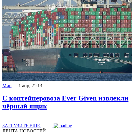
Мир
1 апр, 21:13
С контейнеровоза Ever Given извлекли
чёрный ящик
ЗАГРУЗИТЬ ЕЩЕ
ЛЕНТА НОВОСТЕЙ