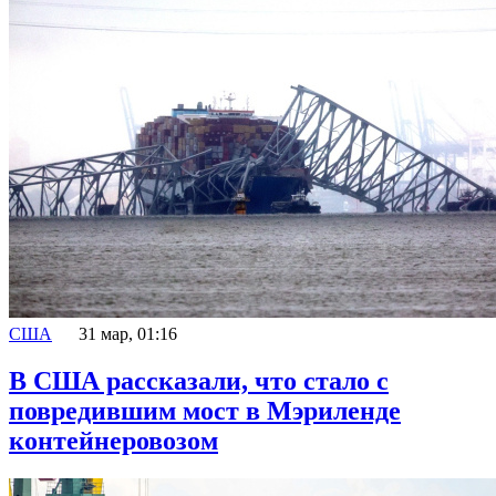
США
31 мар, 01:16
В США рассказали, что стало с
повредившим мост в Мэриленде
контейнеровозом