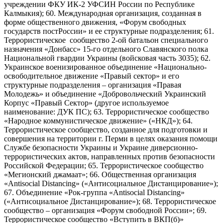
учреждении ФКУ ИК-2 УФСИН России по Республике
Калмыкия); 60. Международная организация, созданная в
форме общественного движения, «Форум свободных
государств постРоссии» и ее структурные подразделения; 61.
Террористическое сообщество 2-ой батальон специального
назначения «Донбасс» 15-го отдельного Славянского полка
Национальной гвардии Украины (войсковая часть 3035); 62.
Украинское военизированное объединение «Национально-
освободительное движение «Правый сектор» и его
структурные подразделения – организация «Правая
Молодежь» и объединение «Добровольческий Украинский
Корпус «Правый Сектор» (другое используемое
наименование: ДУК ПС); 63. Террористическое сообщество
«Народное коммунистическое движение» («НКД»); 64.
Террористическое сообщество, созданное для подготовки и
совершения на территории г. Перми в целях оказания помощи
Службе безопасности Украины и Украине диверсионно-
террористических актов, направленных против безопасности
Российской Федерации; 65. Террористическое сообщество
«Мегионский джамаат»; 66. Общественная организация
«Antisocial Distancing» («Антисоциальное Дистанцирование»);
67. Объединение «Рок-группа «Antisocial Distancing»
(«Антисоциальное Дистанцирование»); 68. Террористическое
сообщество – организация «Форум свободной России»; 69.
Террористическое сообщество «Вступить в ВКП(б)»