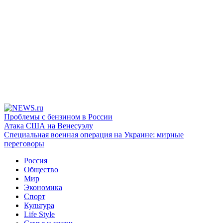
Проблемы с бензином в России
Атака США на Венесуэлу
Специальная военная операция на Украине: мирные
переговоры
Россия
Общество
Мир
Экономика
Спорт
Культура
Life Style