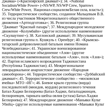
Джамаа» («Красноярский джамаат»); 34. «National
Socialism/White Power» («NS/WP, NS/WP Crew, Sparrows
Crew/White Power, Национал-социализм/Белая сила, власть»);
35. Террористическое сообщество, созданное Мальцевым В.В.
из числа участников Межрегионального общественного
движения «Артподготовка»; 36. Религиозная группа
“Джамаат “Красный пахарь”; 37. Международное молодежное
движение «Колумбайн» (другое используемое наименование
«Скулшутинг»); 38. Хатлонский джамаат; 39. Мусульманская
религиозная группа п. Кушкуль г. Оренбург; 40. «Крымско-
татарский добровольческий батальон имени Номана
Челебиджихана»; 41. Украинское военизированное
националистическое объединение «Азов» (другие
используемые наименования: батальон «Азов», полк «Азов»);
42. Партия исламского возрождения Таджикистана
(Республика Таджикистан); 43. Межрегиональное
леворадикальное анархистское движение «Народная
самооборона»; 44. Террористическое сообщество «Дуббайский
джамаат»; 45. Террористическое сообщество – «московская
ячейка» МТО «ИГ»; 46. Боевое крыло группы (вирда)
последователей (мюидов, мурдов) религиозного течения
Батал-Хаджи Белхороева (Батал-Хаджи, баталхаджинцев,
белхороевцев, тариката шейха овлия (устаза) Батал-Хаджи
Белхороева); 47. Международное движение «Маньяки Культ
Убийц» (другие используемые наименования «Маньяки Культ