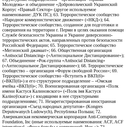
Молодежь» и объединение «Добровольческий Украинский
Корпус «Правый Сектор» (другое используемое
наименование: ДУК ПС); 63. Террористическое сообщество
«Народное коммунистическое движение» («НКД»); 64.
Террористическое сообщество, созданное для подготовки и
совершения на территории г. Перми в целях оказания помощи
Службе безопасности Украины и Украине диверсионно-
террористических актов, направленных против безопасности
Российской Федерации; 65. Террористическое сообщество
«Мегионский джамаат»; 66. Общественная организация
«Antisocial Distancing» («Антисоциальное Дистанцирование»);
67. Объединение «Рок-группа «Antisocial Distancing»
(«Антисоциальное Дистанцирование»); 68. Террористическое
сообщество – организация «Форум свободной России»; 69.
Террористическое сообщество «Вступить в ВКП(б)»
(«ВКП(б)») и его структурное подразделение – «Омская
ячейка «ВКП(б)»; 70. Военизированная организация «Полк
имени Кастуся Калиновского» («Полк iмя Кастуся
Калiноўскага») с входящими в нее структурными
подразделениями; 71. Незарегистрированная иностранная
организация «Съезд народных депутатов» (Kongres
Deputowanych Ludowych), Республика Польша; 72.
Американская некоммерческая корпорация Anti-Corruption
Foundation, Inc (иные используемые наименования: ACF, ACF
international, «Фонд борьбы с коррупцией, Инк.»); 73.