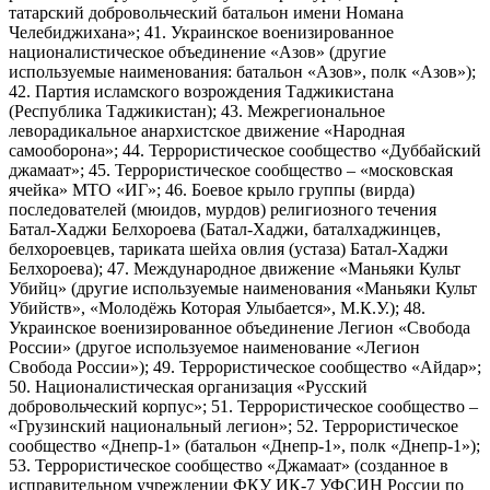
татарский добровольческий батальон имени Номана
Челебиджихана»; 41. Украинское военизированное
националистическое объединение «Азов» (другие
используемые наименования: батальон «Азов», полк «Азов»);
42. Партия исламского возрождения Таджикистана
(Республика Таджикистан); 43. Межрегиональное
леворадикальное анархистское движение «Народная
самооборона»; 44. Террористическое сообщество «Дуббайский
джамаат»; 45. Террористическое сообщество – «московская
ячейка» МТО «ИГ»; 46. Боевое крыло группы (вирда)
последователей (мюидов, мурдов) религиозного течения
Батал-Хаджи Белхороева (Батал-Хаджи, баталхаджинцев,
белхороевцев, тариката шейха овлия (устаза) Батал-Хаджи
Белхороева); 47. Международное движение «Маньяки Культ
Убийц» (другие используемые наименования «Маньяки Культ
Убийств», «Молодёжь Которая Улыбается», М.К.У.); 48.
Украинское военизированное объединение Легион «Свобода
России» (другое используемое наименование «Легион
Свобода России»); 49. Террористическое сообщество «Айдар»;
50. Националистическая организация «Русский
добровольческий корпус»; 51. Террористическое сообщество –
«Грузинский национальный легион»; 52. Террористическое
сообщество «Днепр-1» (батальон «Днепр-1», полк «Днепр-1»);
53. Террористическое сообщество «Джамаат» (созданное в
исправительном учреждении ФКУ ИК-7 УФСИН России по