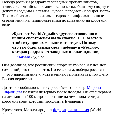
Победа россиян раздражает западных пропагандистов,
заявила олимпийская чемпионка по конькобежному спорту и
депутат Госдумы Светлана Журова, передает «ВсеПроСпорт».
Таким образом она прокомментировала информационные
ограничения на чемпионате мира по плаванию на короткой
воде.
Ждать от World Aquatics другого отношения к
нашим спортсменам было сложно. <...>
Золото в
этой ситуации их меньше интересует. Потому
что там будет связка слов «победа» и «Россия»,
которая раздражает западных пропагандистов
,
—
сказала
Журова.
Она добавила, что российский спорт не умирал и у нее нет
сомнений, что он вернется. По ее словам, победы россиян
— это напоминание «пусть начинают привыкать к тому, что
Россия вернется».
До этого сообщалось, что у российского пловца
Мирона
Лифинцева
не взяли интервью после победы. Он стал первым
на дистанции 100 метров на спине на чемпионате мира на
короткой воде, который проходит в Будапеште.
Кроме того, Международная
федерация плавания
(World