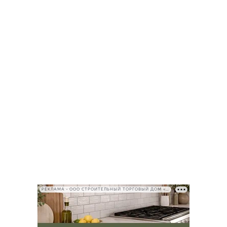
РЕКЛАМА • ООО СТРОИТЕЛЬНЫЙ ТОРГОВЫЙ ДОМ «ПЕТРОВИЧ», ИНН 7802348846