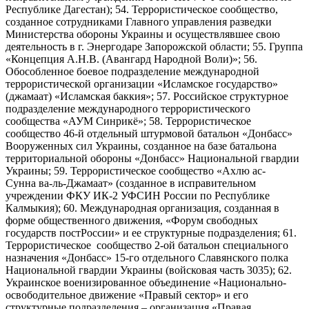
Республике Дагестан); 54. Террористическое сообщество,
созданное сотрудниками Главного управления разведки
Министерства обороны Украины и осуществлявшее свою
деятельность в г. Энергодаре Запорожской области; 55. Группа
«Концепция А.Н.В. (Авангард Народной Воли)»; 56.
Обособленное боевое подразделение международной
террористической организации «Исламское государство»
(джамаат) «Исламская баккия»; 57. Российское структурное
подразделение международного террористического
сообщества «АУМ Синрикё»; 58. Террористическое
сообщество 46-й отдельный штурмовой батальон «Донбасс»
Вооруженных сил Украины, созданное на базе батальона
территориальной обороны «Донбасс» Национальной гвардии
Украины; 59. Террористическое сообщество «Ахлю ас-
Сунна ва-ль-Джамаат» (созданное в исправительном
учреждении ФКУ ИК-2 УФСИН России по Республике
Калмыкия); 60. Международная организация, созданная в
форме общественного движения, «Форум свободных
государств постРоссии» и ее структурные подразделения; 61.
Террористическое сообщество 2-ой батальон специального
назначения «Донбасс» 15-го отдельного Славянского полка
Национальной гвардии Украины (войсковая часть 3035); 62.
Украинское военизированное объединение «Национально-
освободительное движение «Правый сектор» и его
структурные подразделения – организация «Правая