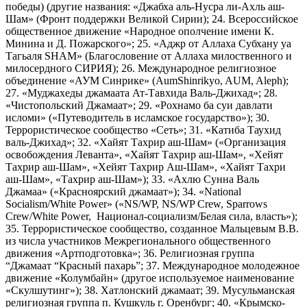
победы) (другие названия: «Джабха аль-Нусра ли-Ахль аш-
Шам» (Фронт поддержки Великой Сирии); 24. Всероссийское
общественное движение «Народное ополчение имени К.
Минина и Д. Пожарского»; 25. «Аджр от Аллаха Субхану уа
Тагьаля SHAM» (Благословение от Аллаха милоственного и
милосердного СИРИЯ); 26. Международное религиозное
объединение «АУМ Синрике» (AumShinrikyo, AUM, Aleph);
27. «Муджахеды джамаата Ат-Тавхида Валь-Джихад»; 28.
«Чистопольский Джамаат»; 29. «Рохнамо ба суи давлати
исломи» («Путеводитель в исламское государство»); 30.
Террористическое сообщество «Сеть»; 31. «Катиба Таухид
валь-Джихад»; 32. «Хайят Тахрир аш-Шам» («Организация
освобождения Леванта», «Хайят Тахрир аш-Шам», «Хейят
Тахрир аш-Шам», «Хейят Тахрир Аш-Шам», «Хайят Тахри
аш-Шам», «Тахрир аш-Шам»); 33. «Ахлю Сунна Валь
Джамаа» («Красноярский джамаат»); 34. «National
Socialism/White Power» («NS/WP, NS/WP Crew, Sparrows
Crew/White Power, Национал-социализм/Белая сила, власть»);
35. Террористическое сообщество, созданное Мальцевым В.В.
из числа участников Межрегионального общественного
движения «Артподготовка»; 36. Религиозная группа
“Джамаат “Красный пахарь”; 37. Международное молодежное
движение «Колумбайн» (другое используемое наименование
«Скулшутинг»); 38. Хатлонский джамаат; 39. Мусульманская
религиозная группа п. Кушкуль г. Оренбург; 40. «Крымско-