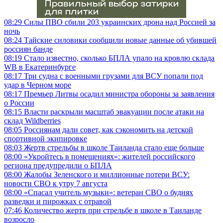
08:29
Силы ПВО сбили 203 украинских дрона над Россией за
ночь
08:24
Тайские силовики сообщили новые данные об убившей
россиян банде
08:19
Стало известно, сколько БПЛА упало на кровлю склада
WB в Екатеринбурге
08:17
Три судна с военными грузами для ВСУ попали под
удар в Черном море
08:17
Премьер Литвы осадил министра обороны за заявления
о России
08:15
Власти раскрыли масштаб эвакуации после атаки на
склад Wildberries
08:05
Россиянам дали совет, как сэкономить на детской
спортивной экипировке
08:03
Жертв стрельбы в школе Таиланда стало еще больше
08:00
«Укройтесь в помещениях»: жителей российского
региона предупредили о БПЛА
08:00
Жалобы Зеленского и миллионные потери ВСУ:
новости СВО к утру 7 августа
08:00
«Спасал учитель музыки»: ветеран СВО о буднях
разведки и пирожках с отравой
07:46
Количество жертв при стрельбе в школе в Таиланде
возросло