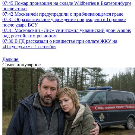
07:45
Пожар произошел на складе Wildberries в Екатеринбурге
после атаки
07:42
Москвичей предупредили о приближающемся граде
07:31
Образовательное учреждение повреждено в Горловке
после удара ВСУ
07:31
Московский «Лис» уничтожил украинский дрон Anubis
над российским регионом
07:30
В ГД рассказали о новшестве при оплате ЖКУ на
«Госуслугах» с 1 сентября
Дальше
Самое популярное