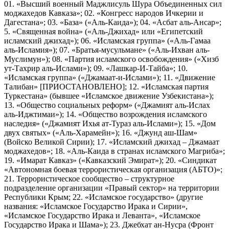
01. «Высший военный Маджлисуль Шура Объединенных сил
моджахедов Кавказа»; 02. «Конгресс народов Ичкерии и
Дагестана»; 03. «База» («Аль-Каида»); 04. «Асбат аль-Ансар»;
5. «Священная война» («Аль-Джихад» или «Египетский
исламский джихад»); 06. «Исламская группа» («Аль-Гамаа
аль-Исламия»); 07. «Братья-мусульмане» («Аль-Ихван аль-
Муслимун»); 08. «Партия исламского освобождения» («Хизб
ут-Тахрир аль-Ислами»); 09. «Лашкар-И-Тайба»; 10.
«Исламская группа» («Джамаат-и-Ислами»); 11. «Движение
Талибан» [ПРИОСТАНОВЛЕНО]; 12. «Исламская партия
Туркестана» (бывшее «Исламское движение Узбекистана»);
13. «Общество социальных реформ» («Джамият аль-Ислах
аль-Иджтимаи»); 14. «Общество возрождения исламского
наследия» («Джамият Ихья ат-Тураз аль-Ислами»); 15. «Дом
двух святых» («Аль-Харамейн»); 16. «Джунд аш-Шам»
(Войско Великой Сирии); 17. «Исламский джихад – Джамаат
моджахедов»; 18. «Аль-Каида в странах исламского Магриба»;
19. «Имарат Кавказ» («Кавказский Эмират»); 20. «Синдикат
«Автономная боевая террористическая организация (АБТО)»;
21. Террористическое сообщество – структурное
подразделение организации «Правый сектор» на территории
Республики Крым; 22. «Исламское государство» (другие
названия: «Исламское Государство Ирака и Сирии»,
«Исламское Государство Ирака и Леванта», «Исламское
Государство Ирака и Шама»); 23. Джебхат ан-Нусра (Фронт