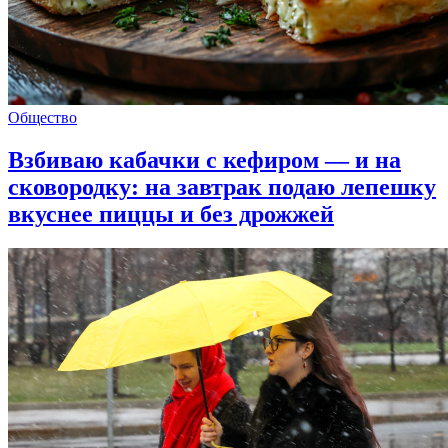
Общество
Взбиваю кабачки с кефиром — и на
сковородку: на завтрак подаю лепешку
вкуснее пиццы и без дрожжей