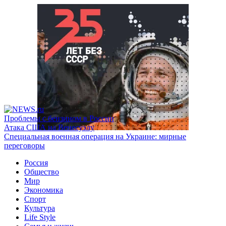
Проблемы с бензином в России
Атака США на Венесуэлу
Специальная военная операция на Украине: мирные
переговоры
Россия
Общество
Мир
Экономика
Спорт
Культура
Life Style