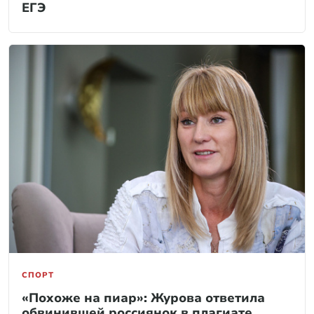
ЕГЭ
СПОРТ
«Похоже на пиар»: Журова ответила
обвинившей россиянок в плагиате