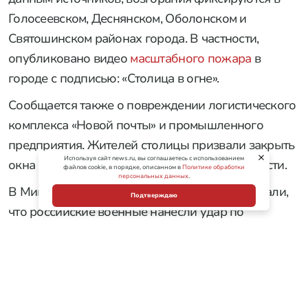
Голосеевском, Деснянском, Оболонском и
Святошинском районах города. В частности,
опубликовано видео
масштабного пожара
в
городе с подписью: «Столица в огне».
Сообщается также о повреждении логистического
комплекса «Новой почты» и промышленного
предприятия. Жителей столицы призвали закрыть
Используя сайт news.ru, вы соглашаетесь с использованием
окна и не выходить на улицу без необходимости.
файлов cookie, в порядке, описанном в
Политике обработки
персональных данных
.
В Минобороны России тем временем рассказали,
Подтверждаю
что российские военные нанесли удар по
транспортно-логистическому центру
«Рабен
Украина» в Броварах под Киевом, через который
проходили комплектующие для беспилотников.
Минувшей ночью был проведен массированный