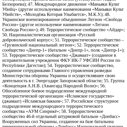
Белхороева); 47. Международное движение «Маньяки Культ
Убийц» (другие используемые наименования «Маньяки Культ
Убийств», «Молодёжь Которая Улыбается», М.К.У.); 48.
Украинское военизированное объединение Легион «Свобода
России» (другое используемое наименование «Легион
Свобода России»); 49. Террористическое сообщество «Айдар»;
50. Националистическая организация «Русский
добровольческий корпус»; 51. Террористическое сообщество –
«Грузинский национальный легион»; 52. Террористическое
сообщество «Днепр-1» (батальон «Днепр-1», полк «Днепр-1»);
53. Террористическое сообщество «Джамаат» (созданное в
исправительном учреждении ФКУ ИК-7 УФСИН России по
Республике Дагестан); 54. Террористическое сообщество,
созданное сотрудниками Главного управления разведки
Министерства обороны Украины и осуществлявшее свою
деятельность в г. Энергодаре Запорожской области; 55. Группа
«Концепция А.Н.В. (Авангард Народной Воли)»; 56.
Обособленное боевое подразделение международной
террористической организации «Исламское государство»
(джамаат) «Исламская баккия»; 57. Российское структурное
подразделение международного террористического
сообщества «АУМ Синрикё»; 58. Террористическое
сообщество 46-й отдельный штурмовой батальон «Донбасс»
Вооруженных сил Украины, созданное на базе батальона
территориальной обороны «Донбасс» Национальной гвардии