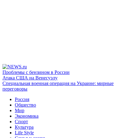
Проблемы с бензином в России
Атака США на Венесуэлу
Специальная военная операция на Украине: мирные
переговоры
Россия
Общество
Мир
Экономика
Спорт
Культура
Life Style