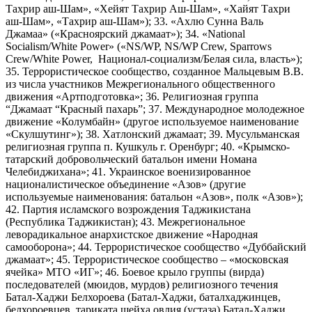
Тахрир аш-Шам», «Хейят Тахрир Аш-Шам», «Хайят Тахри
аш-Шам», «Тахрир аш-Шам»); 33. «Ахлю Сунна Валь
Джамаа» («Красноярский джамаат»); 34. «National
Socialism/White Power» («NS/WP, NS/WP Crew, Sparrows
Crew/White Power, Национал-социализм/Белая сила, власть»);
35. Террористическое сообщество, созданное Мальцевым В.В.
из числа участников Межрегионального общественного
движения «Артподготовка»; 36. Религиозная группа
“Джамаат “Красный пахарь”; 37. Международное молодежное
движение «Колумбайн» (другое используемое наименование
«Скулшутинг»); 38. Хатлонский джамаат; 39. Мусульманская
религиозная группа п. Кушкуль г. Оренбург; 40. «Крымско-
татарский добровольческий батальон имени Номана
Челебиджихана»; 41. Украинское военизированное
националистическое объединение «Азов» (другие
используемые наименования: батальон «Азов», полк «Азов»);
42. Партия исламского возрождения Таджикистана
(Республика Таджикистан); 43. Межрегиональное
леворадикальное анархистское движение «Народная
самооборона»; 44. Террористическое сообщество «Дуббайский
джамаат»; 45. Террористическое сообщество – «московская
ячейка» МТО «ИГ»; 46. Боевое крыло группы (вирда)
последователей (мюидов, мурдов) религиозного течения
Батал-Хаджи Белхороева (Батал-Хаджи, баталхаджинцев,
белхороевцев, тариката шейха овлия (устаза) Батал-Хаджи