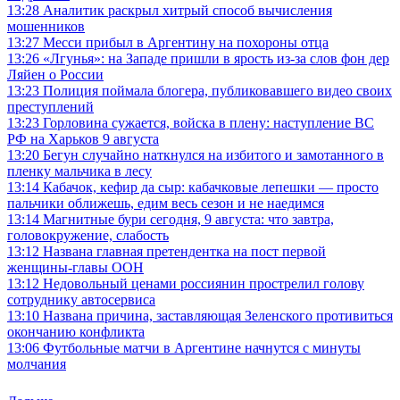
13:28
Аналитик раскрыл хитрый способ вычисления
мошенников
13:27
Месси прибыл в Аргентину на похороны отца
13:26
«Лгунья»: на Западе пришли в ярость из-за слов фон дер
Ляйен о России
13:23
Полиция поймала блогера, публиковавшего видео своих
преступлений
13:23
Горловина сужается, войска в плену: наступление ВС
РФ на Харьков 9 августа
13:20
Бегун случайно наткнулся на избитого и замотанного в
пленку мальчика в лесу
13:14
Кабачок, кефир да сыр: кабачковые лепешки — просто
пальчики оближешь, едим весь сезон и не наедимся
13:14
Магнитные бури сегодня, 9 августа: что завтра,
головокружение, слабость
13:12
Названа главная претендентка на пост первой
женщины-главы ООН
13:12
Недовольный ценами россиянин прострелил голову
сотруднику автосервиса
13:10
Названа причина, заставляющая Зеленского противиться
окончанию конфликта
13:06
Футбольные матчи в Аргентине начнутся с минуты
молчания