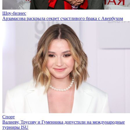
Шоу-бизнес
Арзамасова раскрыла секрет счастливого брака с Авербухом
Спорт
Валиеву, Трусову и Гуменника допустили на международные
турниры ISU