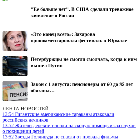
"Ее больше нет". В США сделали тревожное
заявление о России
«Это конец всего»: Захарова
прокомментировала фестиваль в Юрмале
Петербуржцы не смогли смолчать, когда к ним
вышел Путин
Закон с 1 августа: пенсионеры от 60 до 85 лет
обязаны…
ЛЕНТА НОВОСТЕЙ
13:54
Гигантские американские тараканы атаковали
российских дачников
13:52
Жители деревни напали на скорую помощь из-за слухов
о похищении детей
13:52
Звезды Голливуда не спасли от провала фильмы