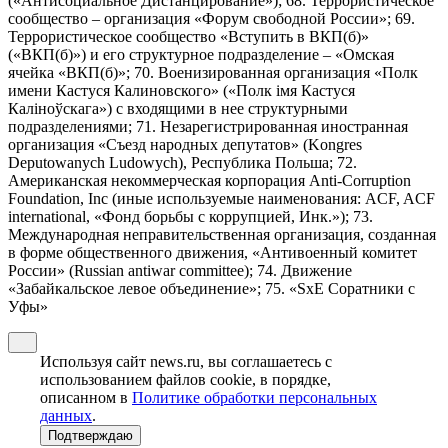
(«Антисоциальное Дистанцирование»); 68. Террористическое
сообщество – организация «Форум свободной России»; 69.
Террористическое сообщество «Вступить в ВКП(б)»
(«ВКП(б)») и его структурное подразделение – «Омская
ячейка «ВКП(б)»; 70. Военизированная организация «Полк
имени Кастуся Калиновского» («Полк iмя Кастуся
Калiноўскага») с входящими в нее структурными
подразделениями; 71. Незарегистрированная иностранная
организация «Съезд народных депутатов» (Kongres
Deputowanych Ludowych), Республика Польша; 72.
Американская некоммерческая корпорация Anti-Corruption
Foundation, Inc (иные используемые наименования: ACF, ACF
international, «Фонд борьбы с коррупцией, Инк.»); 73.
Международная неправительственная организация, созданная
в форме общественного движения, «Антивоенный комитет
России» (Russian antiwar committee); 74. Движение
«Забайкальское левое объединение»; 75. «SxE Соратники с
Уфы»
Используя сайт news.ru, вы соглашаетесь с
использованием файлов cookie, в порядке,
описанном в
Политике обработки персональных
данных
.
Подтверждаю