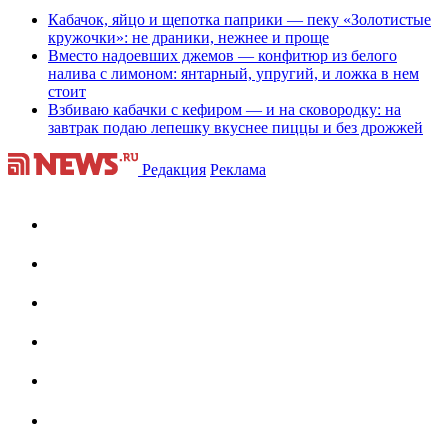
Кабачок, яйцо и щепотка паприки — пеку «Золотистые
кружочки»: не драники, нежнее и проще
Вместо надоевших джемов — конфитюр из белого
налива с лимоном: янтарный, упругий, и ложка в нем
стоит
Взбиваю кабачки с кефиром — и на сковородку: на
завтрак подаю лепешку вкуснее пиццы и без дрожжей
Редакция
Реклама