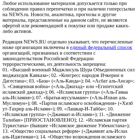
Любое использование материалов допускается только при
соблюдении правил перепечатки и при наличии гиперссылки
на NEWS.ru. Новости, аналитика, прогнозы и другие
материалы, представленные на данном сайте, не являются
офертой или рекомендацией к покупке или продаже каких-
либо активов.
Редакция NEWS.RU отдельно указывает, что перечисленные
ниже организации включены в
единый федеральный список
организаций, признанных в соответствии с
законодательством Российской Федерации
террористическими, их деятельность запрещена:
01. «Высший военный Маджлисуль Шура Объединенных сил
моджахедов Кавказа»; 02. «Конгресс народов Ичкерии и
Дагестана»; 03. «База» («Аль-Каида»); 04. «Асбат аль-Ансар»;
5. «Священная война» («Аль-Джихад» или «Египетский
исламский джихад»); 06. «Исламская группа» («Аль-Гамаа
аль-Исламия»); 07. «Братья-мусульмане» («Аль-Ихван аль-
Муслимун»); 08. «Партия исламского освобождения» («Хизб
ут-Тахрир аль-Ислами»); 09. «Лашкар-И-Тайба»; 10.
«Исламская группа» («Джамаат-и-Ислами»); 11. «Движение
Талибан» [ПРИОСТАНОВЛЕНО]; 12. «Исламская партия
Туркестана» (бывшее «Исламское движение Узбекистана»);
13. «Общество социальных реформ» («Джамият аль-Ислах
аль-Иджтимаи»); 14. «Общество возрождения исламского