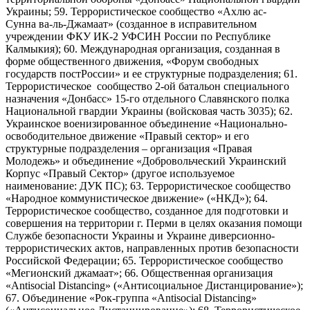
Украины; 59. Террористическое сообщество «Ахлю ас-
Сунна ва-ль-Джамаат» (созданное в исправительном
учреждении ФКУ ИК-2 УФСИН России по Республике
Калмыкия); 60. Международная организация, созданная в
форме общественного движения, «Форум свободных
государств постРоссии» и ее структурные подразделения; 61.
Террористическое сообщество 2-ой батальон специального
назначения «Донбасс» 15-го отдельного Славянского полка
Национальной гвардии Украины (войсковая часть 3035); 62.
Украинское военизированное объединение «Национально-
освободительное движение «Правый сектор» и его
структурные подразделения – организация «Правая
Молодежь» и объединение «Добровольческий Украинский
Корпус «Правый Сектор» (другое используемое
наименование: ДУК ПС); 63. Террористическое сообщество
«Народное коммунистическое движение» («НКД»); 64.
Террористическое сообщество, созданное для подготовки и
совершения на территории г. Перми в целях оказания помощи
Службе безопасности Украины и Украине диверсионно-
террористических актов, направленных против безопасности
Российской Федерации; 65. Террористическое сообщество
«Мегионский джамаат»; 66. Общественная организация
«Antisocial Distancing» («Антисоциальное Дистанцирование»);
67. Объединение «Рок-группа «Antisocial Distancing»