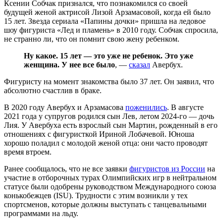
Ксении Собчак признался, что познакомился со своей
будущей женой актрисой Лизой Арзамасовой, когда ей было
15 лет. Звезда сериала «Папины дочки» пришла на ледовое
шоу фигуриста «Лед и пламень» в 2010 году. Собчак спросила,
не странно ли, что он помнит свою жену ребенком.
Ну какое. 15 лет — это уже не ребенок. Это уже
женщина. У нее все было
, —
сказал
Авербух.
Фигуристу на момент знакомства было 37 лет. Он заявил, что
абсолютно счастлив в браке.
В 2020 году Авербух и Арзамасова
поженились
. В августе
2021 года у супругов родился сын Лев, летом 2024-го — дочь
Лия. У Авербуха есть взрослый сын Мартин, рожденный в его
отношениях с фигуристкой Ириной Лобачевой. Юноша
хорошо поладил с молодой женой отца: они часто проводят
время втроем.
Ранее сообщалось, что не все заявки
фигуристов из России
на
участие в отборочных турах Олимпийских игр в нейтральном
статусе были одобрены руководством Международного союза
конькобежцев (ISU). Трудности с этим возникли у тех
спортсменов, которые должны выступать с танцевальными
программами на льду.