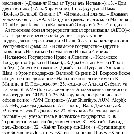
наследия» («Джамият Ихья ат-Тураз аль-Ислами»); 15. «Дом
двух святых» («Аль-Харамейн»); 16. «Джунд аш-Шам»
(Войско Великой Сирии); 17. «Исламский джихад – Джамаат
моджахедов»; 18. «Аль-Каида в странах исламского Магриба»;
19. «Имарат Кавказ» («Кавказский Эмират»); 20. «Синдикат
«Автономная боевая террористическая организация (АБТО)»;
21. Террористическое сообщество – структурное
подразделение организации «Правый сектор» на территории
Республики Крым; 22. «Исламское государство» (другие
названия: «Исламское Государство Ирака и Сирии»,
«Исламское Государство Ирака и Леванта», «Исламское
Государство Ирака и Шама»); 23. Джебхат ан-Нусра (Фронт
победы) (другие названия: «Джабха аль-Нусра ли-Ахль аш-
Шам» (Фронт поддержки Великой Сирии); 24. Всероссийское
общественное движение «Народное ополчение имени К.
Минина и Д. Пожарского»; 25. «Аджр от Аллаха Субхану уа
Тагьаля SHAM» (Благословение от Аллаха милоственного и
милосердного СИРИЯ); 26. Международное религиозное
объединение «АУМ Синрике» (AumShinrikyo, AUM, Aleph);
27. «Муджахеды джамаата Ат-Тавхида Валь-Джихад»; 28.
«Чистопольский Джамаат»; 29. «Рохнамо ба суи давлати
исломи» («Путеводитель в исламское государство»); 30.
Террористическое сообщество «Сеть»; 31. «Катиба Таухид
валь-Джихад»; 32. «Хайят Тахрир аш-Шам» («Организация
освобождения Леванта», «Хайят Тахрир аш-Шам», «Хейят