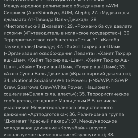
Международное религиозное объединение «АУМ
Синрике» (AumShinrikyo, AUM, Aleph); 27. «Муджахеды
джамаата Ат-Тавхида Валь-Джихад»; 28.
«Чистопольский Джамаат»; 29. «Рохнамо ба суи давлати
исломи» («Путеводитель в исламское государство»); 30.
Террористическое сообщество «Сеть»; 31. «Катиба
Таухид валь-Джихад»; 32. «Хайят Тахрир аш-Шам»
(«Организация освобождения Леванта», «Хайят Тахрир
аш-Шам», «Хейят Тахрир аш-Шам», «Хейят Тахрир Аш-
Шам», «Хайят Тахри аш-Шам», «Тахрир аш-Шам»); 33.
«Ахлю Сунна Валь Джамаа» («Красноярский джамаат»);
34. «National Socialism/White Power» («NS/WP, NS/WP
Crew, Sparrows Crew/White Power, Национал-
социализм/Белая сила, власть»); 35. Террористическое
сообщество, созданное Мальцевым В.В. из числа
участников Межрегионального общественного
движения «Артподготовка»; 36. Религиозная группа
“Джамаат “Красный пахарь”; 37. Международное
молодежное движение «Колумбайн» (другое
используемое наименование «Скулшутинг»); 38.