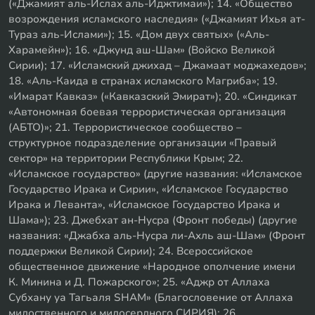
(«Джамият аль-Ислах аль-Иджтимаи»); 14. «Общество
возрождения исламского наследия» («Джамият Ихья ат-
Тураз аль-Ислами»); 15. «Дом двух святых» («Аль-
Харамейн»); 16. «Джунд аш-Шам» (Войско Великой
Сирии); 17. «Исламский джихад – Джамаат моджахедов»;
18. «Аль-Каида в странах исламского Магриба»; 19.
«Имарат Кавказ» («Кавказский Эмират»); 20. «Синдикат
«Автономная боевая террористическая организация
(АБТО)»; 21. Террористическое сообщество –
структурное подразделение организации «Правый
сектор» на территории Республики Крым; 22.
«Исламское государство» (другие названия: «Исламское
Государство Ирака и Сирии», «Исламское Государство
Ирака и Леванта», «Исламское Государство Ирака и
Шама»); 23. Джебхат ан-Нусра (Фронт победы) (другие
названия: «Джабха аль-Нусра ли-Ахль аш-Шам» (Фронт
поддержки Великой Сирии); 24. Всероссийское
общественное движение «Народное ополчение имени
К. Минина и Д. Пожарского»; 25. «Аджр от Аллаха
Субхану уа Тагьаля SHAM» (Благословение от Аллаха
милоственного и милосердного СИРИЯ); 26.