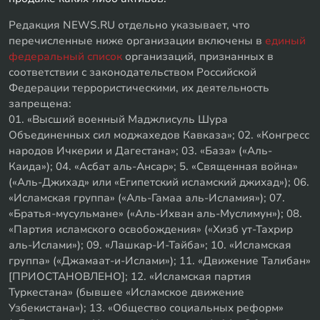
Редакция NEWS.RU отдельно указывает, что
перечисленные ниже организации включены в
единый
федеральный список
организаций, признанных в
соответствии с законодательством Российской
Федерации террористическими, их деятельность
запрещена:
01. «Высший военный Маджлисуль Шура
Объединенных сил моджахедов Кавказа»; 02. «Конгресс
народов Ичкерии и Дагестана»; 03. «База» («Аль-
Каида»); 04. «Асбат аль-Ансар»; 5. «Священная война»
(«Аль-Джихад» или «Египетский исламский джихад»); 06.
«Исламская группа» («Аль-Гамаа аль-Исламия»); 07.
«Братья-мусульмане» («Аль-Ихван аль-Муслимун»); 08.
«Партия исламского освобождения» («Хизб ут-Тахрир
аль-Ислами»); 09. «Лашкар-И-Тайба»; 10. «Исламская
группа» («Джамаат-и-Ислами»); 11. «Движение Талибан»
[ПРИОСТАНОВЛЕНО]; 12. «Исламская партия
Туркестана» (бывшее «Исламское движение
Узбекистана»); 13. «Общество социальных реформ»