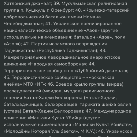
Хатлонский джамаат; 39. Мусульманская религиозная
группа п. Кушкуль г. Оренбург; 40. «Крымско-татарский
добровольческий батальон имени Номана
Челебиджихана»; 41. Украинское военизированное
националистическое объединение «Азов» (другие
используемые наименования: батальон «Азов», полк
«Азов»); 42. Партия исламского возрождения
Таджикистана (Республика Таджикистан); 43.
Межрегиональное леворадикальное анархистское
движение «Народная самооборона»; 44.
Террористическое сообщество «Дуббайский джамаат»;
45. Террористическое сообщество – «московская
ячейка» МТО «ИГ»; 46. Боевое крыло группы (вирда)
последователей (мюидов, мурдов) религиозного
течения Батал-Хаджи Белхороева (Батал-Хаджи,
баталхаджинцев, белхороевцев, тариката шейха овлия
(устаза) Батал-Хаджи Белхороева); 47. Международное
движение «Маньяки Культ Убийц» (другие
используемые наименования «Маньяки Культ Убийств»,
«Молодёжь Которая Улыбается», М.К.У.); 48. Украинское