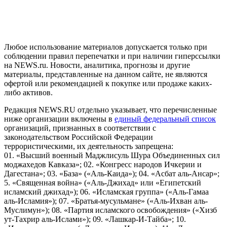
предоставления информации на основе сбора, систематизации
и анализа сведений, относящихся к предпочтениям
пользователей сети "Интернет", находящихся на территории
Российской Федерации)
Любое использование материалов допускается только при
соблюдении правил перепечатки и при наличии гиперссылки
на NEWS.ru. Новости, аналитика, прогнозы и другие
материалы, представленные на данном сайте, не являются
офертой или рекомендацией к покупке или продаже каких-
либо активов.
Редакция NEWS.RU отдельно указывает, что перечисленные
ниже организации включены в
единый федеральный список
организаций, признанных в соответствии с
законодательством Российской Федерации
террористическими, их деятельность запрещена:
01. «Высший военный Маджлисуль Шура Объединенных сил
моджахедов Кавказа»; 02. «Конгресс народов Ичкерии и
Дагестана»; 03. «База» («Аль-Каида»); 04. «Асбат аль-Ансар»;
5. «Священная война» («Аль-Джихад» или «Египетский
исламский джихад»); 06. «Исламская группа» («Аль-Гамаа
аль-Исламия»); 07. «Братья-мусульмане» («Аль-Ихван аль-
Муслимун»); 08. «Партия исламского освобождения» («Хизб
ут-Тахрир аль-Ислами»); 09. «Лашкар-И-Тайба»; 10.