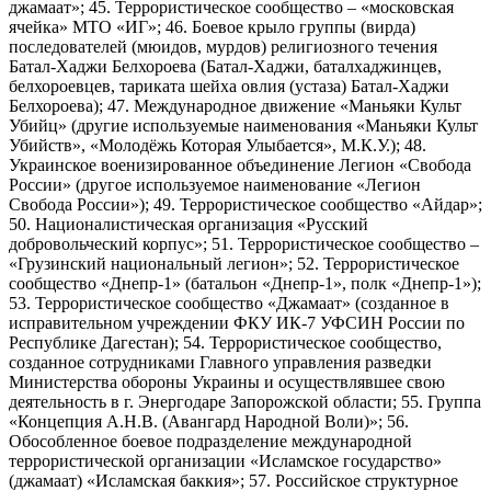
джамаат»; 45. Террористическое сообщество – «московская
ячейка» МТО «ИГ»; 46. Боевое крыло группы (вирда)
последователей (мюидов, мурдов) религиозного течения
Батал-Хаджи Белхороева (Батал-Хаджи, баталхаджинцев,
белхороевцев, тариката шейха овлия (устаза) Батал-Хаджи
Белхороева); 47. Международное движение «Маньяки Культ
Убийц» (другие используемые наименования «Маньяки Культ
Убийств», «Молодёжь Которая Улыбается», М.К.У.); 48.
Украинское военизированное объединение Легион «Свобода
России» (другое используемое наименование «Легион
Свобода России»); 49. Террористическое сообщество «Айдар»;
50. Националистическая организация «Русский
добровольческий корпус»; 51. Террористическое сообщество –
«Грузинский национальный легион»; 52. Террористическое
сообщество «Днепр-1» (батальон «Днепр-1», полк «Днепр-1»);
53. Террористическое сообщество «Джамаат» (созданное в
исправительном учреждении ФКУ ИК-7 УФСИН России по
Республике Дагестан); 54. Террористическое сообщество,
созданное сотрудниками Главного управления разведки
Министерства обороны Украины и осуществлявшее свою
деятельность в г. Энергодаре Запорожской области; 55. Группа
«Концепция А.Н.В. (Авангард Народной Воли)»; 56.
Обособленное боевое подразделение международной
террористической организации «Исламское государство»
(джамаат) «Исламская баккия»; 57. Российское структурное