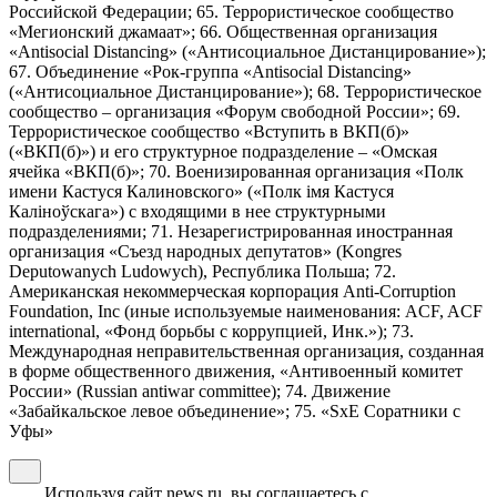
Российской Федерации; 65. Террористическое сообщество
«Мегионский джамаат»; 66. Общественная организация
«Antisocial Distancing» («Антисоциальное Дистанцирование»);
67. Объединение «Рок-группа «Antisocial Distancing»
(«Антисоциальное Дистанцирование»); 68. Террористическое
сообщество – организация «Форум свободной России»; 69.
Террористическое сообщество «Вступить в ВКП(б)»
(«ВКП(б)») и его структурное подразделение – «Омская
ячейка «ВКП(б)»; 70. Военизированная организация «Полк
имени Кастуся Калиновского» («Полк iмя Кастуся
Калiноўскага») с входящими в нее структурными
подразделениями; 71. Незарегистрированная иностранная
организация «Съезд народных депутатов» (Kongres
Deputowanych Ludowych), Республика Польша; 72.
Американская некоммерческая корпорация Anti-Corruption
Foundation, Inc (иные используемые наименования: ACF, ACF
international, «Фонд борьбы с коррупцией, Инк.»); 73.
Международная неправительственная организация, созданная
в форме общественного движения, «Антивоенный комитет
России» (Russian antiwar committee); 74. Движение
«Забайкальское левое объединение»; 75. «SxE Соратники с
Уфы»
Используя сайт news.ru, вы соглашаетесь с