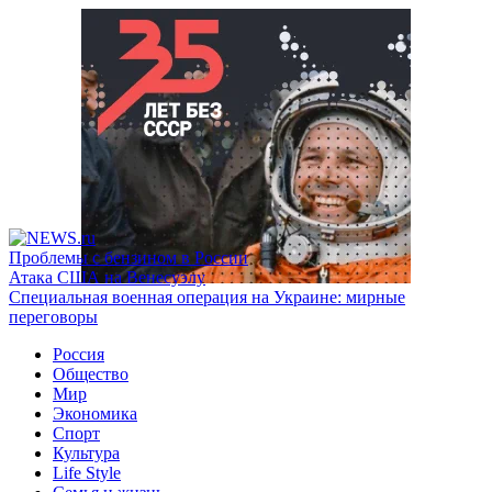
Проблемы с бензином в России
Атака США на Венесуэлу
Специальная военная операция на Украине: мирные
переговоры
Россия
Общество
Мир
Экономика
Спорт
Культура
Life Style