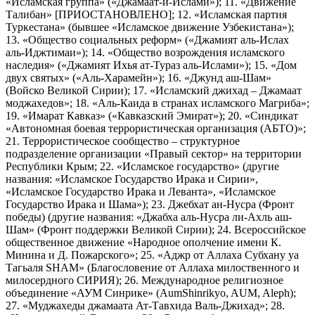
«Исламская группа» («Джамаат-и-Ислами»); 11. «Движение
Талибан» [ПРИОСТАНОВЛЕНО]; 12. «Исламская партия
Туркестана» (бывшее «Исламское движение Узбекистана»);
13. «Общество социальных реформ» («Джамият аль-Ислах
аль-Иджтимаи»); 14. «Общество возрождения исламского
наследия» («Джамият Ихья ат-Тураз аль-Ислами»); 15. «Дом
двух святых» («Аль-Харамейн»); 16. «Джунд аш-Шам»
(Войско Великой Сирии); 17. «Исламский джихад – Джамаат
моджахедов»; 18. «Аль-Каида в странах исламского Магриба»;
19. «Имарат Кавказ» («Кавказский Эмират»); 20. «Синдикат
«Автономная боевая террористическая организация (АБТО)»;
21. Террористическое сообщество – структурное
подразделение организации «Правый сектор» на территории
Республики Крым; 22. «Исламское государство» (другие
названия: «Исламское Государство Ирака и Сирии»,
«Исламское Государство Ирака и Леванта», «Исламское
Государство Ирака и Шама»); 23. Джебхат ан-Нусра (Фронт
победы) (другие названия: «Джабха аль-Нусра ли-Ахль аш-
Шам» (Фронт поддержки Великой Сирии); 24. Всероссийское
общественное движение «Народное ополчение имени К.
Минина и Д. Пожарского»; 25. «Аджр от Аллаха Субхану уа
Тагьаля SHAM» (Благословение от Аллаха милоственного и
милосердного СИРИЯ); 26. Международное религиозное
объединение «АУМ Синрике» (AumShinrikyo, AUM, Aleph);
27. «Муджахеды джамаата Ат-Тавхида Валь-Джихад»; 28.