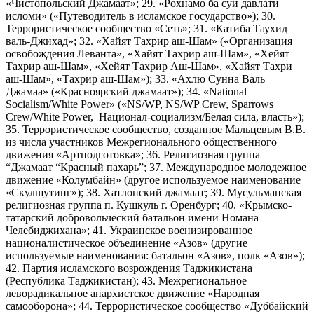
«Чистопольский Джамаат»; 29. «Рохнамо ба суи давлати
исломи» («Путеводитель в исламское государство»); 30.
Террористическое сообщество «Сеть»; 31. «Катиба Таухид
валь-Джихад»; 32. «Хайят Тахрир аш-Шам» («Организация
освобождения Леванта», «Хайят Тахрир аш-Шам», «Хейят
Тахрир аш-Шам», «Хейят Тахрир Аш-Шам», «Хайят Тахри
аш-Шам», «Тахрир аш-Шам»); 33. «Ахлю Сунна Валь
Джамаа» («Красноярский джамаат»); 34. «National
Socialism/White Power» («NS/WP, NS/WP Crew, Sparrows
Crew/White Power, Национал-социализм/Белая сила, власть»);
35. Террористическое сообщество, созданное Мальцевым В.В.
из числа участников Межрегионального общественного
движения «Артподготовка»; 36. Религиозная группа
“Джамаат “Красный пахарь”; 37. Международное молодежное
движение «Колумбайн» (другое используемое наименование
«Скулшутинг»); 38. Хатлонский джамаат; 39. Мусульманская
религиозная группа п. Кушкуль г. Оренбург; 40. «Крымско-
татарский добровольческий батальон имени Номана
Челебиджихана»; 41. Украинское военизированное
националистическое объединение «Азов» (другие
используемые наименования: батальон «Азов», полк «Азов»);
42. Партия исламского возрождения Таджикистана
(Республика Таджикистан); 43. Межрегиональное
леворадикальное анархистское движение «Народная
самооборона»; 44. Террористическое сообщество «Дуббайский