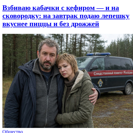
Взбиваю кабачки с кефиром — и на
сковородку: на завтрак подаю лепешку
вкуснее пиццы и без дрожжей
Общество