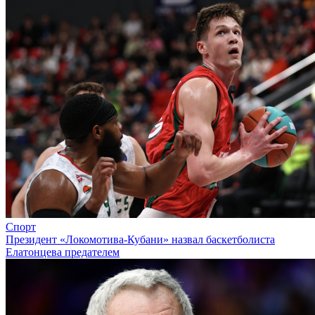
Спорт
Президент «Локомотива-Кубани» назвал баскетболиста
Елатонцева предателем