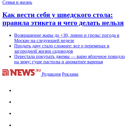
Семья и жизнь
Как вести себя у шведского стола:
правила этикета и чего делать нельзя
Возвращение жары до +30, ливни и грозы: погода в
Москве на следующей неделе
Продать дачу стало сложнее: все о переменах в
загородной жизни садоводов
Перестала покупать джемы — варю яблочное повидло
на зиму: гуще пастилы и ароматнее варенья
Редакция
Реклама