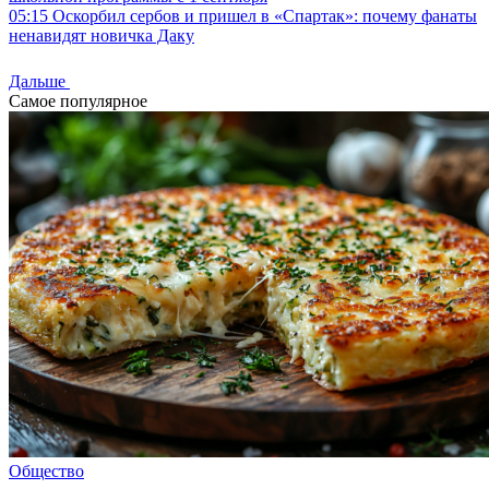
05:15
Оскорбил сербов и пришел в «Спартак»: почему фанаты
ненавидят новичка Даку
Дальше
Самое популярное
Общество