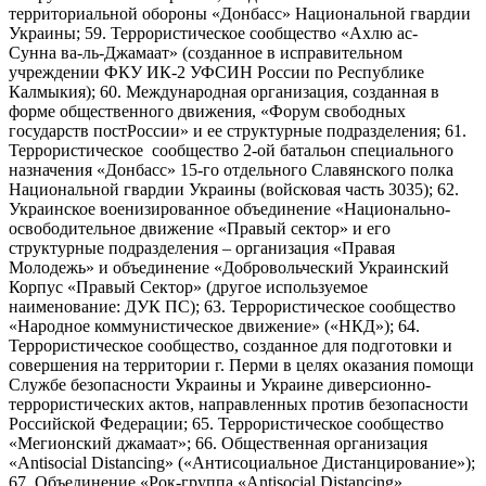
территориальной обороны «Донбасс» Национальной гвардии
Украины; 59. Террористическое сообщество «Ахлю ас-
Сунна ва-ль-Джамаат» (созданное в исправительном
учреждении ФКУ ИК-2 УФСИН России по Республике
Калмыкия); 60. Международная организация, созданная в
форме общественного движения, «Форум свободных
государств постРоссии» и ее структурные подразделения; 61.
Террористическое сообщество 2-ой батальон специального
назначения «Донбасс» 15-го отдельного Славянского полка
Национальной гвардии Украины (войсковая часть 3035); 62.
Украинское военизированное объединение «Национально-
освободительное движение «Правый сектор» и его
структурные подразделения – организация «Правая
Молодежь» и объединение «Добровольческий Украинский
Корпус «Правый Сектор» (другое используемое
наименование: ДУК ПС); 63. Террористическое сообщество
«Народное коммунистическое движение» («НКД»); 64.
Террористическое сообщество, созданное для подготовки и
совершения на территории г. Перми в целях оказания помощи
Службе безопасности Украины и Украине диверсионно-
террористических актов, направленных против безопасности
Российской Федерации; 65. Террористическое сообщество
«Мегионский джамаат»; 66. Общественная организация
«Antisocial Distancing» («Антисоциальное Дистанцирование»);
67. Объединение «Рок-группа «Antisocial Distancing»