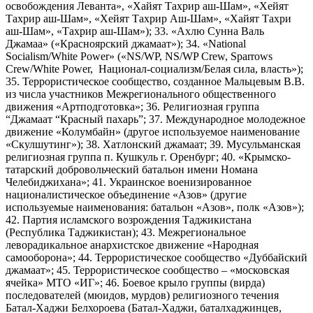
освобождения Леванта», «Хайят Тахрир аш-Шам», «Хейят
Тахрир аш-Шам», «Хейят Тахрир Аш-Шам», «Хайят Тахри
аш-Шам», «Тахрир аш-Шам»); 33. «Ахлю Сунна Валь
Джамаа» («Красноярский джамаат»); 34. «National
Socialism/White Power» («NS/WP, NS/WP Crew, Sparrows
Crew/White Power, Национал-социализм/Белая сила, власть»);
35. Террористическое сообщество, созданное Мальцевым В.В.
из числа участников Межрегионального общественного
движения «Артподготовка»; 36. Религиозная группа
“Джамаат “Красный пахарь”; 37. Международное молодежное
движение «Колумбайн» (другое используемое наименование
«Скулшутинг»); 38. Хатлонский джамаат; 39. Мусульманская
религиозная группа п. Кушкуль г. Оренбург; 40. «Крымско-
татарский добровольческий батальон имени Номана
Челебиджихана»; 41. Украинское военизированное
националистическое объединение «Азов» (другие
используемые наименования: батальон «Азов», полк «Азов»);
42. Партия исламского возрождения Таджикистана
(Республика Таджикистан); 43. Межрегиональное
леворадикальное анархистское движение «Народная
самооборона»; 44. Террористическое сообщество «Дуббайский
джамаат»; 45. Террористическое сообщество – «московская
ячейка» МТО «ИГ»; 46. Боевое крыло группы (вирда)
последователей (мюидов, мурдов) религиозного течения
Батал-Хаджи Белхороева (Батал-Хаджи, баталхаджинцев,