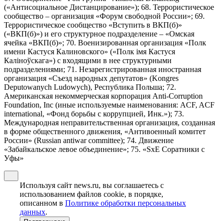
(«Антисоциальное Дистанцирование»); 68. Террористическое
сообщество – организация «Форум свободной России»; 69.
Террористическое сообщество «Вступить в ВКП(б)»
(«ВКП(б)») и его структурное подразделение – «Омская
ячейка «ВКП(б)»; 70. Военизированная организация «Полк
имени Кастуся Калиновского» («Полк iмя Кастуся
Калiноўскага») с входящими в нее структурными
подразделениями; 71. Незарегистрированная иностранная
организация «Съезд народных депутатов» (Kongres
Deputowanych Ludowych), Республика Польша; 72.
Американская некоммерческая корпорация Anti-Corruption
Foundation, Inc (иные используемые наименования: ACF, ACF
international, «Фонд борьбы с коррупцией, Инк.»); 73.
Международная неправительственная организация, созданная
в форме общественного движения, «Антивоенный комитет
России» (Russian antiwar committee); 74. Движение
«Забайкальское левое объединение»; 75. «SxE Соратники с
Уфы»
Используя сайт news.ru, вы соглашаетесь с
использованием файлов cookie, в порядке,
описанном в
Политике обработки персональных
данных
.