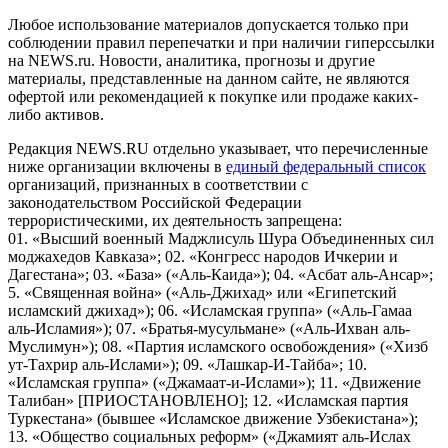
Любое использование материалов допускается только при
соблюдении правил перепечатки и при наличии гиперссылки
на NEWS.ru. Новости, аналитика, прогнозы и другие
материалы, представленные на данном сайте, не являются
офертой или рекомендацией к покупке или продаже каких-
либо активов.
Редакция NEWS.RU отдельно указывает, что перечисленные
ниже организации включены в
единый федеральный список
организаций, признанных в соответствии с
законодательством Российской Федерации
террористическими, их деятельность запрещена:
01. «Высший военный Маджлисуль Шура Объединенных сил
моджахедов Кавказа»; 02. «Конгресс народов Ичкерии и
Дагестана»; 03. «База» («Аль-Каида»); 04. «Асбат аль-Ансар»;
5. «Священная война» («Аль-Джихад» или «Египетский
исламский джихад»); 06. «Исламская группа» («Аль-Гамаа
аль-Исламия»); 07. «Братья-мусульмане» («Аль-Ихван аль-
Муслимун»); 08. «Партия исламского освобождения» («Хизб
ут-Тахрир аль-Ислами»); 09. «Лашкар-И-Тайба»; 10.
«Исламская группа» («Джамаат-и-Ислами»); 11. «Движение
Талибан» [ПРИОСТАНОВЛЕНО]; 12. «Исламская партия
Туркестана» (бывшее «Исламское движение Узбекистана»);
13. «Общество социальных реформ» («Джамият аль-Ислах