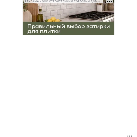
РЕКЛАМА • ООО СТРОИТЕЛЬНЫЙ ТОРГОВЫЙ ДОМ «ПЕТРОВИЧ», ИНН 7802348846