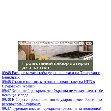
РЕКЛАМА • ООО СТРОИТЕЛЬНЫЙ ТОРГОВЫЙ ДОМ «ПЕТРОВИЧ», ИНН 7802348846
09:48
Раскрыты масштабы утренней атаки на Татарстан и
Башкирию
09:48
Стало известно, кто организовал атаку на НПЗ в
Саудовской Аравии
09:47
Зеленский раскрыл, что Украина не может сделать без
помощи Запада
09:38
В Одессе пропал свет после ударов армии России по
резервуарам с горючим
09:37
Турецкие власти перекрыли трассы из-за подводной