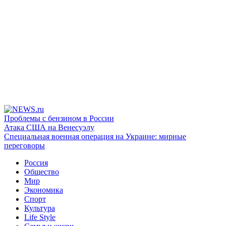
Проблемы с бензином в России
Атака США на Венесуэлу
Специальная военная операция на Украине: мирные
переговоры
Россия
Общество
Мир
Экономика
Спорт
Культура
Life Style