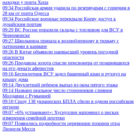
находки у порта Хопа
09:34
Российская армия ударила по резервуарам с горючим в
28 км от порта Одесса
09:34
Российские военные перекрыли Киеву доступ к
дунайским портам
09:29
ВС России поразили склады с топливом для ВСУ в
Черноморске
09:27
Школьница пришла к возлюбленному в тюрьму с
патронами в кармане
09:26
В Китае объявили наивысший уровень погодной
опасности
09:26
Продавцы золота спасли пенсионера от позарившихся
на его деньги аферистов
09:16
Беспилотник ВСУ задел башенный кран и рухнул на
крышу дома
09:14
Двухлетний ребенок выпал из окна пятого этажа
09:14
Названо реальное число сторонников слияния
Молдавии с Румынией
09:10
Сразу 138 украинских БПЛА сбили в одном российском
регионе
09:07
«6% устраивают»: Хуснуллин напомнил о рисках
изменения семейной ипотеки
09:07
Появились подробности церемонии похорон отца
Лионеля Месси