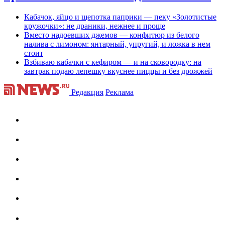
Кабачок, яйцо и щепотка паприки — пеку «Золотистые
кружочки»: не драники, нежнее и проще
Вместо надоевших джемов — конфитюр из белого
налива с лимоном: янтарный, упругий, и ложка в нем
стоит
Взбиваю кабачки с кефиром — и на сковородку: на
завтрак подаю лепешку вкуснее пиццы и без дрожжей
Редакция
Реклама