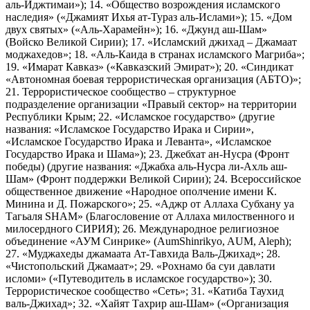
аль-Иджтимаи»); 14. «Общество возрождения исламского
наследия» («Джамият Ихья ат-Тураз аль-Ислами»); 15. «Дом
двух святых» («Аль-Харамейн»); 16. «Джунд аш-Шам»
(Войско Великой Сирии); 17. «Исламский джихад – Джамаат
моджахедов»; 18. «Аль-Каида в странах исламского Магриба»;
19. «Имарат Кавказ» («Кавказский Эмират»); 20. «Синдикат
«Автономная боевая террористическая организация (АБТО)»;
21. Террористическое сообщество – структурное
подразделение организации «Правый сектор» на территории
Республики Крым; 22. «Исламское государство» (другие
названия: «Исламское Государство Ирака и Сирии»,
«Исламское Государство Ирака и Леванта», «Исламское
Государство Ирака и Шама»); 23. Джебхат ан-Нусра (Фронт
победы) (другие названия: «Джабха аль-Нусра ли-Ахль аш-
Шам» (Фронт поддержки Великой Сирии); 24. Всероссийское
общественное движение «Народное ополчение имени К.
Минина и Д. Пожарского»; 25. «Аджр от Аллаха Субхану уа
Тагьаля SHAM» (Благословение от Аллаха милоственного и
милосердного СИРИЯ); 26. Международное религиозное
объединение «АУМ Синрике» (AumShinrikyo, AUM, Aleph);
27. «Муджахеды джамаата Ат-Тавхида Валь-Джихад»; 28.
«Чистопольский Джамаат»; 29. «Рохнамо ба суи давлати
исломи» («Путеводитель в исламское государство»); 30.
Террористическое сообщество «Сеть»; 31. «Катиба Таухид
валь-Джихад»; 32. «Хайят Тахрир аш-Шам» («Организация