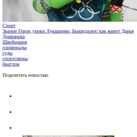
Спорт
Звание Героя, уроки Лукашенко, Бьорндален: как живет Дарья
Домрачева
Швейцария
олимпиады
суды
спортсмены
биатлон
Поделитесь новостью