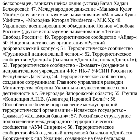
белхороевцев, тариката шейха овлия (устаза) Батал-Хаджи
Белхороева); 47. Международное движение «Маньяки Культ
Убийц» (другие используемые наименования «Маньяки Культ
Убийств», «Молодёжь Которая Улыбается», М.К.У.); 48.
Украинское военизированное объединение Легион «Свобода
России» (другое используемое наименование «Легион
Свобода России»); 49. Террористическое сообщество «Айдар»;
50. Националистическая организация «Русский
добровольческий корпус»; 51. Террористическое сообщество –
«Грузинский национальный легион»; 52. Террористическое
сообщество «Днепр-1» (батальон «Днепр-1», полк «Днепр-1»);
53. Террористическое сообщество «Джамаат» (созданное в
исправительном учреждении ФКУ ИК-7 УФСИН России по
Республике Дагестан); 54. Террористическое сообщество,
созданное сотрудниками Главного управления разведки
Министерства обороны Украины и осуществлявшее свою
деятельность в г. Энергодаре Запорожской области; 55. Группа
«Концепция А.Н.В. (Авангард Народной Воли)»; 56.
Обособленное боевое подразделение международной
террористической организации «Исламское государство»
(джамаат) «Исламская баккия»; 57. Российское структурное
подразделение международного террористического
сообщества «АУМ Синрикё»; 58. Террористическое
сообщество 46-й отдельный штурмовой батальон «Донбасс»
Вооруженных сил Украины, созданное на базе батальона