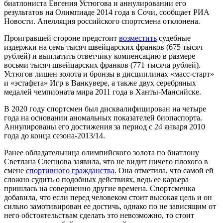
биатлониста Евгения Устюгова и аннулировании его
результатов на Олимпиаде 2014 года в Сочи, сообщает РИА
Новости. Апелляция российского спортсмена отклонена.
Проигравшей стороне предстоит
возместить
судебные
издержки на семь тысяч швейцарских франков (675 тысяч
рублей) и выплатить ответчику компенсацию в размере
восьми тысяч швейцарских франков (771 тысяча рублей).
Устюгов лишен золота и бронзы в дисциплинах «масс-старт»
и «эстафета» Игр в Ванкувере, а также двух серебряных
медалей чемпионата мира 2011 года в Ханты-Мансийске.
В 2020 году спортсмен был дисквалифицирован на четыре
года на основании аномальных показателей биопаспорта.
Аннулированы его достижения за период с 24 января 2010
года до конца сезона-2013/14.
Ранее обладательница олимпийского золота по биатлону
Светлана Слепцова заявила, что не видит ничего плохого в
смене
спортивного гражданства
. Она отметила, что самой ей
сложно судить о подобных действиях, ведь ее карьера
пришлась на совершенно другие времена. Спортсменка
добавила, что если перед человеком стоит высокая цель и он
сильно замотивирован ее достичь, однако по не зависящим от
него обстоятельствам сделать это невозможно, то стоит