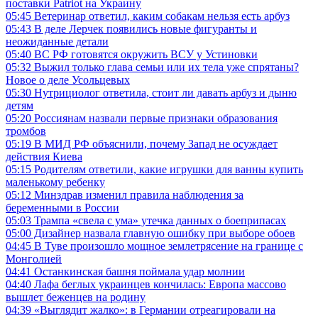
поставки Patriot на Украину
05:45
Ветеринар ответил, каким собакам нельзя есть арбуз
05:43
В деле Лерчек появились новые фигуранты и
неожиданные детали
05:40
ВС РФ готовятся окружить ВСУ у Устиновки
05:32
Выжил только глава семьи или их тела уже спрятаны?
Новое о деле Усольцевых
05:30
Нутрициолог ответила, стоит ли давать арбуз и дыню
детям
05:20
Россиянам назвали первые признаки образования
тромбов
05:19
В МИД РФ объяснили, почему Запад не осуждает
действия Киева
05:15
Родителям ответили, какие игрушки для ванны купить
маленькому ребенку
05:12
Минздрав изменил правила наблюдения за
беременными в России
05:03
Трампа «свела с ума» утечка данных о боеприпасах
05:00
Дизайнер назвала главную ошибку при выборе обоев
04:45
В Туве произошло мощное землетрясение на границе с
Монголией
04:41
Останкинская башня поймала удар молнии
04:40
Лафа беглых украинцев кончилась: Европа массово
вышлет беженцев на родину
04:39
«Выглядит жалко»: в Германии отреагировали на