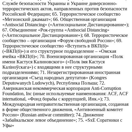
Службе безопасности Украины и Украине диверсионно-
террористических актов, направленных против безопасности
Российской Федерации; 65. Террористическое сообщество
«Мегионский джамаат»; 66. Общественная организация
«Antisocial Distancing» («Антисоциальное Дистанцирование»);
67. Объединение «Рок-группа «Antisocial Distancing»
(«Антисоциальное Дистанцирование»); 68. Террористическое
сообщество – организация «Форум свободной России»; 69.
Террористическое сообщество «Вступить в ВКП(б)»
(«ВКП(б)») и его структурное подразделение – «Омская
ячейка «ВКП(б)»; 70. Военизированная организация «Полк
имени Кастуся Калиновского» («Полк iмя Кастуся
Калiноўскага») с входящими в нее структурными
подразделениями; 71. Незарегистрированная иностранная
организация «Съезд народных депутатов» (Kongres
Deputowanych Ludowych), Республика Польша; 72.
Американская некоммерческая корпорация Anti-Corruption
Foundation, Inc (иные используемые наименования: ACF, ACF
international, «Фонд борьбы с коррупцией, Инк.»); 73.
Международная неправительственная организация, созданная
в форме общественного движения, «Антивоенный комитет
России» (Russian antiwar committee); 74. Движение
«Забайкальское левое объединение»; 75. «SxE Соратники с
Уфы»