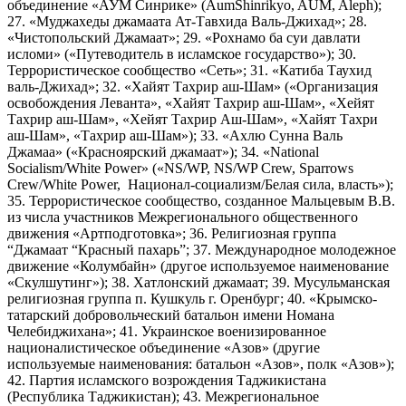
объединение «АУМ Синрике» (AumShinrikyo, AUM, Aleph);
27. «Муджахеды джамаата Ат-Тавхида Валь-Джихад»; 28.
«Чистопольский Джамаат»; 29. «Рохнамо ба суи давлати
исломи» («Путеводитель в исламское государство»); 30.
Террористическое сообщество «Сеть»; 31. «Катиба Таухид
валь-Джихад»; 32. «Хайят Тахрир аш-Шам» («Организация
освобождения Леванта», «Хайят Тахрир аш-Шам», «Хейят
Тахрир аш-Шам», «Хейят Тахрир Аш-Шам», «Хайят Тахри
аш-Шам», «Тахрир аш-Шам»); 33. «Ахлю Сунна Валь
Джамаа» («Красноярский джамаат»); 34. «National
Socialism/White Power» («NS/WP, NS/WP Crew, Sparrows
Crew/White Power, Национал-социализм/Белая сила, власть»);
35. Террористическое сообщество, созданное Мальцевым В.В.
из числа участников Межрегионального общественного
движения «Артподготовка»; 36. Религиозная группа
“Джамаат “Красный пахарь”; 37. Международное молодежное
движение «Колумбайн» (другое используемое наименование
«Скулшутинг»); 38. Хатлонский джамаат; 39. Мусульманская
религиозная группа п. Кушкуль г. Оренбург; 40. «Крымско-
татарский добровольческий батальон имени Номана
Челебиджихана»; 41. Украинское военизированное
националистическое объединение «Азов» (другие
используемые наименования: батальон «Азов», полк «Азов»);
42. Партия исламского возрождения Таджикистана
(Республика Таджикистан); 43. Межрегиональное