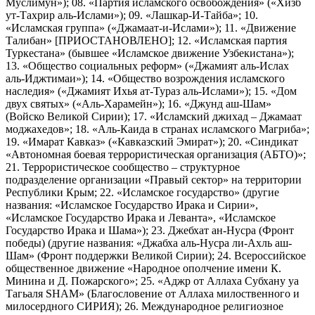
Муслимун»); 08. «Партия исламского освобождения» («Хизб
ут-Тахрир аль-Ислами»); 09. «Лашкар-И-Тайба»; 10.
«Исламская группа» («Джамаат-и-Ислами»); 11. «Движение
Талибан» [ПРИОСТАНОВЛЕНО]; 12. «Исламская партия
Туркестана» (бывшее «Исламское движение Узбекистана»);
13. «Общество социальных реформ» («Джамият аль-Ислах
аль-Иджтимаи»); 14. «Общество возрождения исламского
наследия» («Джамият Ихья ат-Тураз аль-Ислами»); 15. «Дом
двух святых» («Аль-Харамейн»); 16. «Джунд аш-Шам»
(Войско Великой Сирии); 17. «Исламский джихад – Джамаат
моджахедов»; 18. «Аль-Каида в странах исламского Магриба»;
19. «Имарат Кавказ» («Кавказский Эмират»); 20. «Синдикат
«Автономная боевая террористическая организация (АБТО)»;
21. Террористическое сообщество – структурное
подразделение организации «Правый сектор» на территории
Республики Крым; 22. «Исламское государство» (другие
названия: «Исламское Государство Ирака и Сирии»,
«Исламское Государство Ирака и Леванта», «Исламское
Государство Ирака и Шама»); 23. Джебхат ан-Нусра (Фронт
победы) (другие названия: «Джабха аль-Нусра ли-Ахль аш-
Шам» (Фронт поддержки Великой Сирии); 24. Всероссийское
общественное движение «Народное ополчение имени К.
Минина и Д. Пожарского»; 25. «Аджр от Аллаха Субхану уа
Тагьаля SHAM» (Благословение от Аллаха милоственного и
милосердного СИРИЯ); 26. Международное религиозное