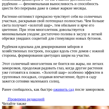
рудбекии — феноменальная выносливость и способность
цвести без перерыва даже в самые жаркие месяцы.
Растение-оптимист прекрасно чувствует себя на солнечных
участках, раскрывая свой потенциал полностью. Чем больше
света получает «золотой шар», тем обильнее и ярче его
цветение. При этом многолетник довольствуется
минимальным уходом: достаточно полива в засуху и легкой
обрезки увядших соцветий для стимуляции новых бутонов.
Рудбекия идеальна для декорирования заборов и
хозяйственных построек, посадки вдоль стен домов с южной
стороны, формирования цветущих ширм на участке.
Этот солнечный многолетник не боится ни жары, ни легких
заморозков, продолжая радовать глаз, когда другие растения
уже готовятся к покою. «Золотой шар» особенно эффектен в
групповых посадках, создавая впечатление, будто в саду
зажегся сотнями маленьких солнц.
Ранее сообщалось, как быстро
оживить сад
после заморозков.
Проверено редакцией
Читайте также