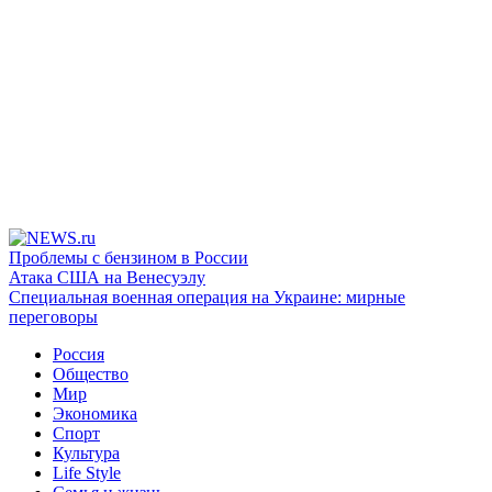
Проблемы с бензином в России
Атака США на Венесуэлу
Специальная военная операция на Украине: мирные
переговоры
Россия
Общество
Мир
Экономика
Спорт
Культура
Life Style