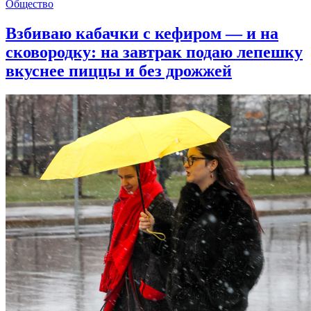
Общество
Взбиваю кабачки с кефиром — и на
сковородку: на завтрак подаю лепешку
вкуснее пиццы и без дрожжей