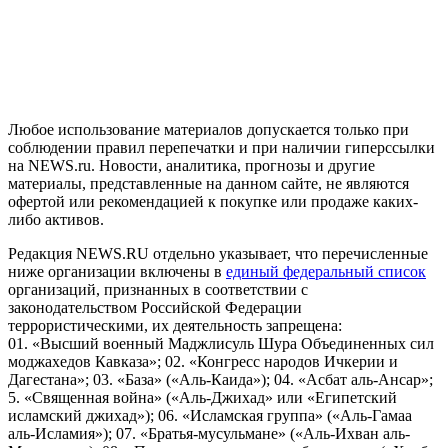
На информационном ресурсе NEWS.RU применяются
рекомендательные технологии (информационные технологии
предоставления информации на основе сбора, систематизации
и анализа сведений, относящихся к предпочтениям
пользователей сети "Интернет", находящихся на территории
Российской Федерации)
Любое использование материалов допускается только при
соблюдении правил перепечатки и при наличии гиперссылки
на NEWS.ru. Новости, аналитика, прогнозы и другие
материалы, представленные на данном сайте, не являются
офертой или рекомендацией к покупке или продаже каких-
либо активов.
Редакция NEWS.RU отдельно указывает, что перечисленные
ниже организации включены в
единый федеральный список
организаций, признанных в соответствии с
законодательством Российской Федерации
террористическими, их деятельность запрещена:
01. «Высший военный Маджлисуль Шура Объединенных сил
моджахедов Кавказа»; 02. «Конгресс народов Ичкерии и
Дагестана»; 03. «База» («Аль-Каида»); 04. «Асбат аль-Ансар»;
5. «Священная война» («Аль-Джихад» или «Египетский
исламский джихад»); 06. «Исламская группа» («Аль-Гамаа
аль-Исламия»); 07. «Братья-мусульмане» («Аль-Ихван аль-