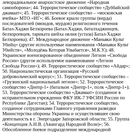
леворадикальное анархистское движение «Народная
самооборона»; 44. Террористическое сообщество «Дуббайский
джамаат»; 45. Террористическое сообщество – «московская
ячейка» МТО «ИГ»; 46. Боевое крыло группы (вирда)
последователей (мюидов, мурдов) религиозного течения
Батал-Хаджи Белхороева (Батал-Хаджи, баталхаджинцев,
белхороевцев, тариката шейха овлия (устаза) Батал-Хаджи
Белхороева); 47. Международное движение «Маньяки Культ
Убийц» (другие используемые наименования «Маньяки Культ
Убийств», «Молодёжь Которая Улыбается», М.К.У.); 48.
Украинское военизированное объединение Легион «Свобода
России» (другое используемое наименование «Легион
Свобода России»); 49. Террористическое сообщество «Айдар»;
50. Националистическая организация «Русский
добровольческий корпус»; 51. Террористическое сообщество –
«Грузинский национальный легион»; 52. Террористическое
сообщество «Днепр-1» (батальон «Днепр-1», полк «Днепр-1»);
53. Террористическое сообщество «Джамаат» (созданное в
исправительном учреждении ФКУ ИК-7 УФСИН России по
Республике Дагестан); 54. Террористическое сообщество,
созданное сотрудниками Главного управления разведки
Министерства обороны Украины и осуществлявшее свою
деятельность в г. Энергодаре Запорожской области; 55. Группа
«Концепция А.Н.В. (Авангард Народной Воли)»; 56.
Обособленное боевое подразделение международной