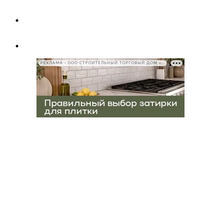
РЕКЛАМА • ООО СТРОИТЕЛЬНЫЙ ТОРГОВЫЙ ДОМ «ПЕТРОВИЧ», ИНН 7802348846