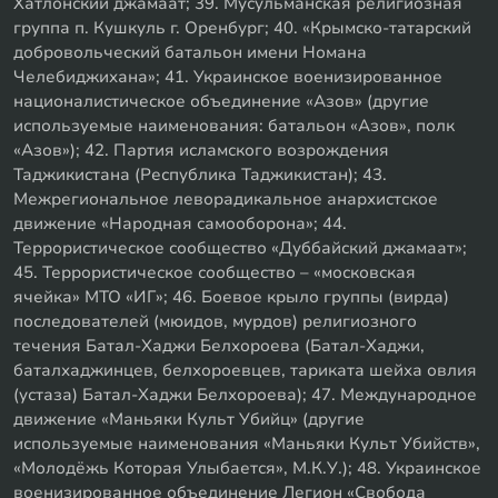
Хатлонский джамаат; 39. Мусульманская религиозная
группа п. Кушкуль г. Оренбург; 40. «Крымско-татарский
добровольческий батальон имени Номана
Челебиджихана»; 41. Украинское военизированное
националистическое объединение «Азов» (другие
используемые наименования: батальон «Азов», полк
«Азов»); 42. Партия исламского возрождения
Таджикистана (Республика Таджикистан); 43.
Межрегиональное леворадикальное анархистское
движение «Народная самооборона»; 44.
Террористическое сообщество «Дуббайский джамаат»;
45. Террористическое сообщество – «московская
ячейка» МТО «ИГ»; 46. Боевое крыло группы (вирда)
последователей (мюидов, мурдов) религиозного
течения Батал-Хаджи Белхороева (Батал-Хаджи,
баталхаджинцев, белхороевцев, тариката шейха овлия
(устаза) Батал-Хаджи Белхороева); 47. Международное
движение «Маньяки Культ Убийц» (другие
используемые наименования «Маньяки Культ Убийств»,
«Молодёжь Которая Улыбается», М.К.У.); 48. Украинское
военизированное объединение Легион «Свобода