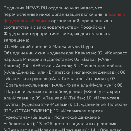
Редакция NEWS.RU отдельно указывает, что
перечисленные ниже организации включены в
единый
федеральный список
организаций, признанных в
соответствии с законодательством Российской
Федерации террористическими, их деятельность
запрещена:
01. «Высший военный Маджлисуль Шура
Объединенных сил моджахедов Кавказа»; 02. «Конгресс
народов Ичкерии и Дагестана»; 03. «База» («Аль-
Каида»); 04. «Асбат аль-Ансар»; 5. «Священная война»
(«Аль-Джихад» или «Египетский исламский джихад»); 06.
«Исламская группа» («Аль-Гамаа аль-Исламия»); 07.
«Братья-мусульмане» («Аль-Ихван аль-Муслимун»); 08.
«Партия исламского освобождения» («Хизб ут-Тахрир
аль-Ислами»); 09. «Лашкар-И-Тайба»; 10. «Исламская
группа» («Джамаат-и-Ислами»); 11. «Движение Талибан»
[ПРИОСТАНОВЛЕНО]; 12. «Исламская партия
Туркестана» (бывшее «Исламское движение
Узбекистана»); 13. «Общество социальных реформ»
(«Джамият аль-Ислах аль-Иджтимаи»); 14. «Общество