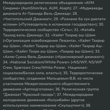
Международное религиозное объединение «АУМ
Синрике» (AumShinrikyo, AUM, Aleph); 27. «Муджахеды
джамаата Ат-Тавхида Валь-Джихад»; 28.
«Чистопольский Джамаат»; 29. «Рохнамо ба суи давлати
исломи» («Путеводитель в исламское государство»); 30.
Террористическое сообщество «Сеть»; 31. «Катиба
Таухид валь-Джихад»; 32. «Хайят Тахрир аш-Шам»
(«Организация освобождения Леванта», «Хайят Тахрир
аш-Шам», «Хейят Тахрир аш-Шам», «Хейят Тахрир Аш-
Шам», «Хайят Тахри аш-Шам», «Тахрир аш-Шам»); 33.
«Ахлю Сунна Валь Джамаа» («Красноярский джамаат»);
34. «National Socialism/White Power» («NS/WP, NS/WP
Crew, Sparrows Crew/White Power, Национал-
социализм/Белая сила, власть»); 35. Террористическое
сообщество, созданное Мальцевым В.В. из числа
участников Межрегионального общественного
движения «Артподготовка»; 36. Религиозная группа
“Джамаат “Красный пахарь”; 37. Международное
молодежное движение «Колумбайн» (другое
используемое наименование «Скулшутинг»); 38.