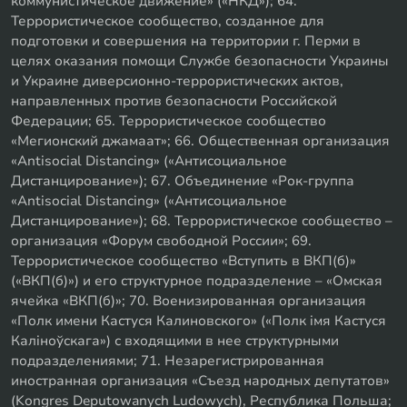
коммунистическое движение» («НКД»); 64.
Террористическое сообщество, созданное для
подготовки и совершения на территории г. Перми в
целях оказания помощи Службе безопасности Украины
и Украине диверсионно-террористических актов,
направленных против безопасности Российской
Федерации; 65. Террористическое сообщество
«Мегионский джамаат»; 66. Общественная организация
«Antisocial Distancing» («Антисоциальное
Дистанцирование»); 67. Объединение «Рок-группа
«Antisocial Distancing» («Антисоциальное
Дистанцирование»); 68. Террористическое сообщество –
организация «Форум свободной России»; 69.
Террористическое сообщество «Вступить в ВКП(б)»
(«ВКП(б)») и его структурное подразделение – «Омская
ячейка «ВКП(б)»; 70. Военизированная организация
«Полк имени Кастуся Калиновского» («Полк iмя Кастуся
Калiноўскага») с входящими в нее структурными
подразделениями; 71. Незарегистрированная
иностранная организация «Съезд народных депутатов»
(Kongres Deputowanych Ludowych), Республика Польша;