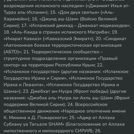
возрождения исламского наследия» («Джамият Ихья ат-
Тураз аль-Ислами»); 15. «Дом двух святых» («Аль-
Харамейн»); 16. «Джунд аш-Шам» (Войско Великой
Сирии); 17. «Исламский джихад – Джамаат моджахедов»;
18. «Аль-Каида в странах исламского Магриба»; 19.
«Имарат Кавказ» («Кавказский Эмират»); 20. «Синдикат
«Автономная боевая террористическая организация
(АБТО)»; 21. Террористическое сообщество –
структурное подразделение организации «Правый
сектор» на территории Республики Крым; 22.
«Исламское государство» (другие названия: «Исламское
Государство Ирака и Сирии», «Исламское Государство
Ирака и Леванта», «Исламское Государство Ирака и
Шама»); 23. Джебхат ан-Нусра (Фронт победы) (другие
названия: «Джабха аль-Нусра ли-Ахль аш-Шам» (Фронт
поддержки Великой Сирии); 24. Всероссийское
общественное движение «Народное ополчение имени
К. Минина и Д. Пожарского»; 25. «Аджр от Аллаха
Субхану уа Тагьаля SHAM» (Благословение от Аллаха
милоственного и милосердного СИРИЯ); 26.