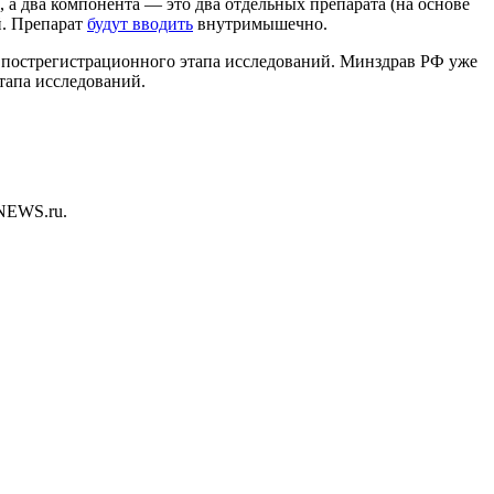
 а два компонента — это два отдельных препарата (на основе
й. Препарат
будут вводить
внутримышечно.
го пострегистрационного этапа исследований. Минздрав РФ уже
тапа исследований.
NEWS.ru.