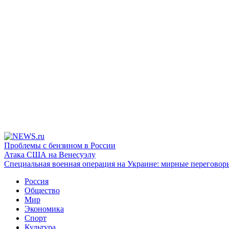
Проблемы с бензином в России
Атака США на Венесуэлу
Специальная военная операция на Украине: мирные переговор
Россия
Общество
Мир
Экономика
Спорт
Культура