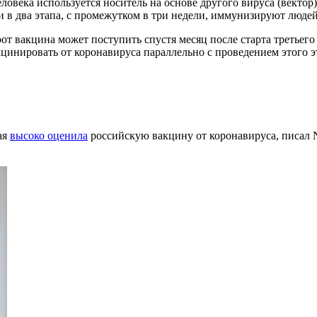
века используется носитель на основе другого вируса (вектор),
 в два этапа, с промежутком в три недели, иммунизируют люде
рот вакцина может поступить спустя месяц после старта третье
акцинировать от коронавируса параллельно с проведением этого э
ая
высоко оценила
российскую вакцину от коронавируса, писал 