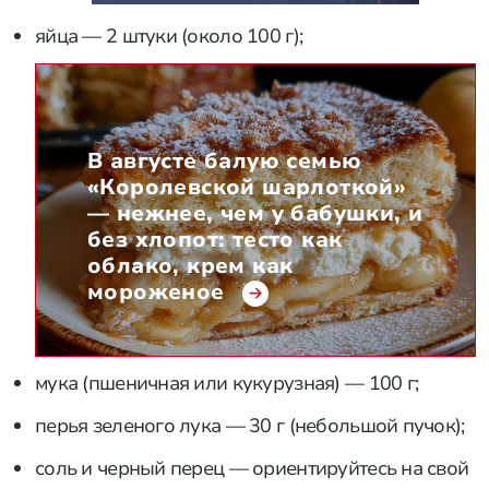
яйца — 2 штуки (около 100 г);
В августе балую семью
«Королевской шарлоткой»
— нежнее, чем у бабушки, и
без хлопот: тесто как
облако, крем как
мороженое
мука (пшеничная или кукурузная) — 100 г;
перья зеленого лука — 30 г (небольшой пучок);
соль и черный перец — ориентируйтесь на свой