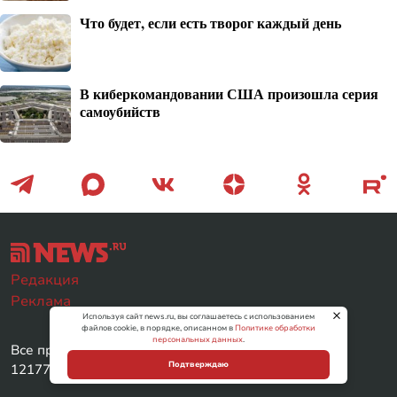
Что будет, если есть творог каждый день
В киберкомандовании США произошла серия
самоубийств
Редакция
Реклама
Используя сайт news.ru, вы соглашаетесь с использованием
файлов cookie, в порядке, описанном в
Политике обработки
персональных данных
.
Все права защищены © ООО «МЕДИА ЛАБ» (ОГРН
Подтверждаю
1217700104511) 2026.