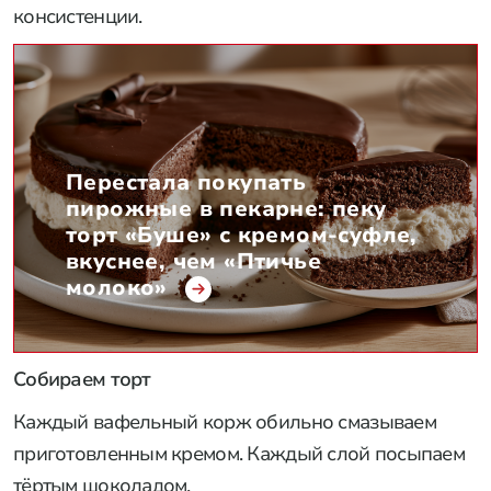
консистенции.
Перестала покупать
пирожные в пекарне: пеку
торт «Буше» с кремом-суфле,
вкуснее, чем «Птичье
молоко»
Собираем торт
Каждый вафельный корж обильно смазываем
приготовленным кремом. Каждый слой посыпаем
тёртым шоколадом.