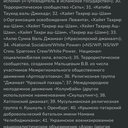
исломи» («Путеводитель в исламское государство»); 30.
Террористическое сообщество «Сеть»; 31. «Катиба
Таухид валь-Джихад»; 32. «Хайят Тахрир аш-Шам»
(«Организация освобождения Леванта», «Хайят Тахрир
аш-Шам», «Хейят Тахрир аш-Шам», «Хейят Тахрир Аш-
Шам», «Хайят Тахри аш-Шам», «Тахрир аш-Шам»); 33.
«Ахлю Сунна Валь Джамаа» («Красноярский джамаат»);
34. «National Socialism/White Power» («NS/WP, NS/WP
Crew, Sparrows Crew/White Power, Национал-
социализм/Белая сила, власть»); 35. Террористическое
сообщество, созданное Мальцевым В.В. из числа
участников Межрегионального общественного
движения «Артподготовка»; 36. Религиозная группа
“Джамаат “Красный пахарь”; 37. Международное
молодежное движение «Колумбайн» (другое
используемое наименование «Скулшутинг»); 38.
Хатлонский джамаат; 39. Мусульманская религиозная
группа п. Кушкуль г. Оренбург; 40. «Крымско-татарский
добровольческий батальон имени Номана
Челебиджихана»; 41. Украинское военизированное
националистическое объединение «Азов» (другие