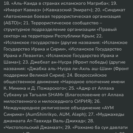
18. «Аль-Каида в странах исламского Магриба»; 19.
«Имарат Кавказ» («Кавказский Эмират»); 20. «Синдикат
«Автономная боевая террористическая организация
(АБТО)»; 21. Террористическое сообщество –
структурное подразделение организации «Правый
сектор» на территории Республики Крым; 22.
«Исламское государство» (другие названия: «Исламское
Государство Ирака и Сирии», «Исламское Государство
Ирака и Леванта», «Исламское Государство Ирака и
Шама»); 23. Джебхат ан-Нусра (Фронт победы) (другие
названия: «Джабха аль-Нусра ли-Ахль аш-Шам» (Фронт
поддержки Великой Сирии); 24. Всероссийское
общественное движение «Народное ополчение имени
К. Минина и Д. Пожарского»; 25. «Аджр от Аллаха
Субхану уа Тагьаля SHAM» (Благословение от Аллаха
милоственного и милосердного СИРИЯ); 26.
Международное религиозное объединение «АУМ
Синрике» (AumShinrikyo, AUM, Aleph); 27. «Муджахеды
джамаата Ат-Тавхида Валь-Джихад»; 28.
«Чистопольский Джамаат»; 29. «Рохнамо ба суи давлати