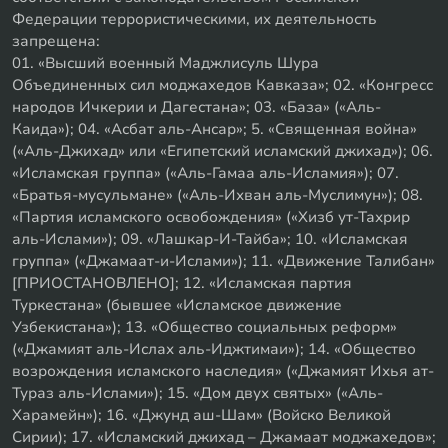
Федерации террористическими, их деятельность
запрещена:
01. «Высший военный Маджлисуль Шура
Объединенных сил моджахедов Кавказа»; 02. «Конгресс
народов Ичкерии и Дагестана»; 03. «База» («Аль-
Каида»); 04. «Асбат аль-Ансар»; 5. «Священная война»
(«Аль-Джихад» или «Египетский исламский джихад»); 06.
«Исламская группа» («Аль-Гамаа аль-Исламия»); 07.
«Братья-мусульмане» («Аль-Ихван аль-Муслимун»); 08.
«Партия исламского освобождения» («Хизб ут-Тахрир
аль-Ислами»); 09. «Лашкар-И-Тайба»; 10. «Исламская
группа» («Джамаат-и-Ислами»); 11. «Движение Талибан»
[ПРИОСТАНОВЛЕНО]; 12. «Исламская партия
Туркестана» (бывшее «Исламское движение
Узбекистана»); 13. «Общество социальных реформ»
(«Джамият аль-Ислах аль-Иджтимаи»); 14. «Общество
возрождения исламского наследия» («Джамият Ихья ат-
Тураз аль-Ислами»); 15. «Дом двух святых» («Аль-
Харамейн»); 16. «Джунд аш-Шам» (Войско Великой
Сирии); 17. «Исламский джихад – Джамаат моджахедов»;