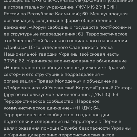
сообщество «Ахлю ас-Сунна ва-ль-Джамаат» (созданное
в исправительном учреждении ФКУ ИК-2 УФСИН
России по Республике Калмыкия); 60. Международная
организация, созданная в форме общественного
движения, «Форум свободных государств постРоссии» и
ее структурные подразделения; 61. Террористическое
сообщество 2-ой батальон специального назначения
«Донбасс» 15-го отдельного Славянского полка
Национальной гвардии Украины (войсковая часть
3035); 62. Украинское военизированное объединение
«Национально-освободительное движение «Правый
сектор» и его структурные подразделения –
организация «Правая Молодежь» и объединение
«Добровольческий Украинский Корпус «Правый Сектор»
(другое используемое наименование: ДУК ПС); 63.
Террористическое сообщество «Народное
коммунистическое движение» («НКД»); 64.
Террористическое сообщество, созданное для
подготовки и совершения на территории г. Перми в
целях оказания помощи Службе безопасности Украины
и Украине диверсионно-террористических актов,