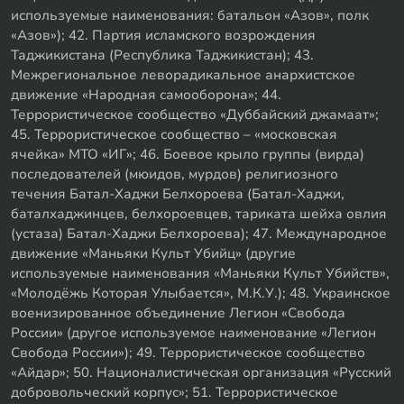
используемые наименования: батальон «Азов», полк
«Азов»); 42. Партия исламского возрождения
Таджикистана (Республика Таджикистан); 43.
Межрегиональное леворадикальное анархистское
движение «Народная самооборона»; 44.
Террористическое сообщество «Дуббайский джамаат»;
45. Террористическое сообщество – «московская
ячейка» МТО «ИГ»; 46. Боевое крыло группы (вирда)
последователей (мюидов, мурдов) религиозного
течения Батал-Хаджи Белхороева (Батал-Хаджи,
баталхаджинцев, белхороевцев, тариката шейха овлия
(устаза) Батал-Хаджи Белхороева); 47. Международное
движение «Маньяки Культ Убийц» (другие
используемые наименования «Маньяки Культ Убийств»,
«Молодёжь Которая Улыбается», М.К.У.); 48. Украинское
военизированное объединение Легион «Свобода
России» (другое используемое наименование «Легион
Свобода России»); 49. Террористическое сообщество
«Айдар»; 50. Националистическая организация «Русский
добровольческий корпус»; 51. Террористическое