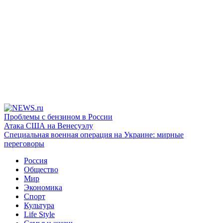
Проблемы с бензином в России
Атака США на Венесуэлу
Специальная военная операция на Украине: мирные
переговоры
Россия
Общество
Мир
Экономика
Спорт
Культура
Life Style