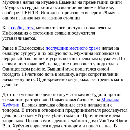
Мужчина напал на игумена Евмения на презентации книги
«Мудрость сердца: книга осознанной любви» в Москве,
сообщает РЕН ТВ. Инцидент произошел вечером 28 мая в
одном из книжных магазинов столицы.
Как
сообщается
, мотивы такого поступка пока неясны.
Информация о состоянии священнослужителя
устанавливается.
Ранее в Подмосковье
послушник местного храма
напал на
бывшую супругу и их общую дочь. Мужчина использовал
перцовый баллончик и угрожал огнестрельным оружием. По
словам пострадавшей, нападение произошло у подъезда в
Одинцовском районе. Бывший муж попытался силой
посадить 14-летнюю дочь в машину, а при сопротивлении
начал ее душить. Одновременно он угрожал застрелить мать
девочки.
До этого уголовное дело по двум статьям возбудили против
экс-министра торговли Подмосковья бизнесмена
Михаила
Хубутии
. Бывшая девушка обвинила его в нападении с
топором. В итоге в отношении предпринимателя расследуется
дело по статьям «Угроза убийством» и «Причинение вреда
здоровью». По словам владелицы чайного дома Van Tea Юлии
Ван, Хубутия ворвался в дом с топором и напал на нее. В