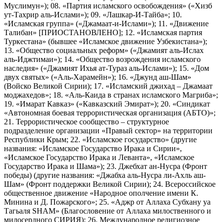
Муслимун»); 08. «Партия исламского освобождения» («Хизб
ут-Тахрир аль-Ислами»); 09. «Лашкар-И-Тайба»; 10.
«Исламская группа» («Джамаат-и-Ислами»); 11. «Движение
Талибан» [ПРИОСТАНОВЛЕНО]; 12. «Исламская партия
Туркестана» (бывшее «Исламское движение Узбекистана»);
13. «Общество социальных реформ» («Джамият аль-Ислах
аль-Иджтимаи»); 14. «Общество возрождения исламского
наследия» («Джамият Ихья ат-Тураз аль-Ислами»); 15. «Дом
двух святых» («Аль-Харамейн»); 16. «Джунд аш-Шам»
(Войско Великой Сирии); 17. «Исламский джихад – Джамаат
моджахедов»; 18. «Аль-Каида в странах исламского Магриба»;
19. «Имарат Кавказ» («Кавказский Эмират»); 20. «Синдикат
«Автономная боевая террористическая организация (АБТО)»;
21. Террористическое сообщество – структурное
подразделение организации «Правый сектор» на территории
Республики Крым; 22. «Исламское государство» (другие
названия: «Исламское Государство Ирака и Сирии»,
«Исламское Государство Ирака и Леванта», «Исламское
Государство Ирака и Шама»); 23. Джебхат ан-Нусра (Фронт
победы) (другие названия: «Джабха аль-Нусра ли-Ахль аш-
Шам» (Фронт поддержки Великой Сирии); 24. Всероссийское
общественное движение «Народное ополчение имени К.
Минина и Д. Пожарского»; 25. «Аджр от Аллаха Субхану уа
Тагьаля SHAM» (Благословение от Аллаха милоственного и
милосердного СИРИЯ); 26. Международное религиозное