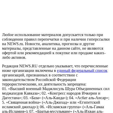
На информационном ресурсе NEWS.RU применяются
рекомендательные технологии (информационные технологии
предоставления информации на основе сбора, систематизации
и анализа сведений, относящихся к предпочтениям
пользователей сети "Интернет", находящихся на территории
Российской Федерации)
Любое использование материалов допускается только при
соблюдении правил перепечатки и при наличии гиперссылки
на NEWS.ru. Новости, аналитика, прогнозы и другие
материалы, представленные на данном сайте, не являются
офертой или рекомендацией к покупке или продаже каких-
либо активов.
Редакция NEWS.RU отдельно указывает, что перечисленные
ниже организации включены в
единый федеральный список
организаций, признанных в соответствии с
законодательством Российской Федерации
террористическими, их деятельность запрещена:
01. «Высший военный Маджлисуль Шура Объединенных сил
моджахедов Кавказа»; 02. «Конгресс народов Ичкерии и
Дагестана»; 03. «База» («Аль-Каида»); 04. «Асбат аль-Ансар»;
5. «Священная война» («Аль-Джихад» или «Египетский
исламский джихад»); 06. «Исламская группа» («Аль-Гамаа
аль-Исламия»); 07. «Братья-мусульмане» («Аль-Ихван аль-