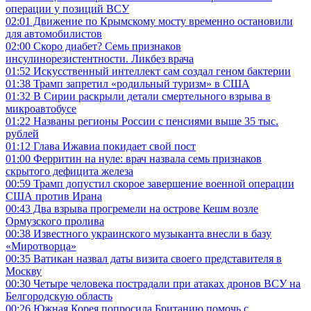
операции у позиций ВСУ
02:01
Движение по Крымскому мосту временно остановили
для автомобилистов
02:00
Скоро диабет? Семь признаков
инсулинорезистентности. Ликбез врача
01:52
Искусственный интеллект сам создал геном бактерии
01:38
Трамп запретил «родильный туризм» в США
01:32
В Сирии раскрыли детали смертельного взрыва в
микроавтобусе
01:22
Названы регионы России с пенсиями выше 35 тыс.
рублей
01:12
Глава Ижавиа покидает свой пост
01:00
Ферритин на нуле: врач назвала семь признаков
скрытого дефицита железа
00:59
Трамп допустил скорое завершение военной операции
США против Ирана
00:43
Два взрыва прогремели на острове Кешм возле
Ормузского пролива
00:38
Известного украинского музыканта внесли в базу
«Миротворца»
00:35
Ватикан назвал даты визита своего представителя в
Москву
00:30
Четыре человека пострадали при атаках дронов ВСУ на
Белгородскую область
00:26
Южная Корея попросила Британию помочь с