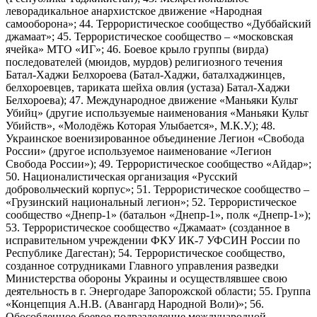
леворадикальное анархистское движение «Народная
самооборона»; 44. Террористическое сообщество «Дуббайский
джамаат»; 45. Террористическое сообщество – «московская
ячейка» МТО «ИГ»; 46. Боевое крыло группы (вирда)
последователей (мюидов, мурдов) религиозного течения
Батал-Хаджи Белхороева (Батал-Хаджи, баталхаджинцев,
белхороевцев, тариката шейха овлия (устаза) Батал-Хаджи
Белхороева); 47. Международное движение «Маньяки Культ
Убийц» (другие используемые наименования «Маньяки Культ
Убийств», «Молодёжь Которая Улыбается», М.К.У.); 48.
Украинское военизированное объединение Легион «Свобода
России» (другое используемое наименование «Легион
Свобода России»); 49. Террористическое сообщество «Айдар»;
50. Националистическая организация «Русский
добровольческий корпус»; 51. Террористическое сообщество –
«Грузинский национальный легион»; 52. Террористическое
сообщество «Днепр-1» (батальон «Днепр-1», полк «Днепр-1»);
53. Террористическое сообщество «Джамаат» (созданное в
исправительном учреждении ФКУ ИК-7 УФСИН России по
Республике Дагестан); 54. Террористическое сообщество,
созданное сотрудниками Главного управления разведки
Министерства обороны Украины и осуществлявшее свою
деятельность в г. Энергодаре Запорожской области; 55. Группа
«Концепция А.Н.В. (Авангард Народной Воли)»; 56.
Обособленное боевое подразделение международной