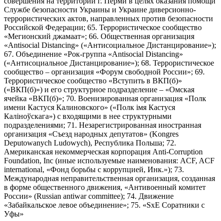
совершения на территории г. Перми в целях оказания помощи
Службе безопасности Украины и Украине диверсионно-
террористических актов, направленных против безопасности
Российской Федерации; 65. Террористическое сообщество
«Мегионский джамаат»; 66. Общественная организация
«Antisocial Distancing» («Антисоциальное Дистанцирование»);
67. Объединение «Рок-группа «Antisocial Distancing»
(«Антисоциальное Дистанцирование»); 68. Террористическое
сообщество – организация «Форум свободной России»; 69.
Террористическое сообщество «Вступить в ВКП(б)»
(«ВКП(б)») и его структурное подразделение – «Омская
ячейка «ВКП(б)»; 70. Военизированная организация «Полк
имени Кастуся Калиновского» («Полк iмя Кастуся
Калiноўскага») с входящими в нее структурными
подразделениями; 71. Незарегистрированная иностранная
организация «Съезд народных депутатов» (Kongres
Deputowanych Ludowych), Республика Польша; 72.
Американская некоммерческая корпорация Anti-Corruption
Foundation, Inc (иные используемые наименования: ACF, ACF
international, «Фонд борьбы с коррупцией, Инк.»); 73.
Международная неправительственная организация, созданная
в форме общественного движения, «Антивоенный комитет
России» (Russian antiwar committee); 74. Движение
«Забайкальское левое объединение»; 75. «SxE Соратники с
Уфы»