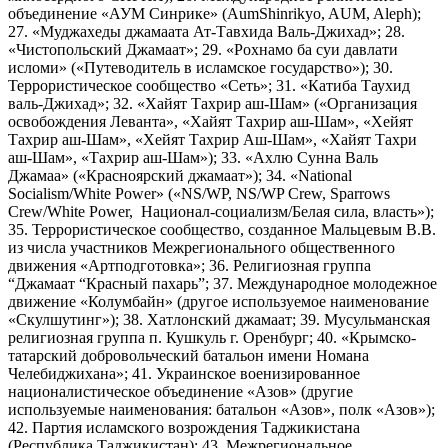
объединение «АУМ Синрике» (AumShinrikyo, AUM, Aleph);
27. «Муджахеды джамаата Ат-Тавхида Валь-Джихад»; 28.
«Чистопольский Джамаат»; 29. «Рохнамо ба суи давлати
исломи» («Путеводитель в исламское государство»); 30.
Террористическое сообщество «Сеть»; 31. «Катиба Таухид
валь-Джихад»; 32. «Хайят Тахрир аш-Шам» («Организация
освобождения Леванта», «Хайят Тахрир аш-Шам», «Хейят
Тахрир аш-Шам», «Хейят Тахрир Аш-Шам», «Хайят Тахри
аш-Шам», «Тахрир аш-Шам»); 33. «Ахлю Сунна Валь
Джамаа» («Красноярский джамаат»); 34. «National
Socialism/White Power» («NS/WP, NS/WP Crew, Sparrows
Crew/White Power, Национал-социализм/Белая сила, власть»);
35. Террористическое сообщество, созданное Мальцевым В.В.
из числа участников Межрегионального общественного
движения «Артподготовка»; 36. Религиозная группа
“Джамаат “Красный пахарь”; 37. Международное молодежное
движение «Колумбайн» (другое используемое наименование
«Скулшутинг»); 38. Хатлонский джамаат; 39. Мусульманская
религиозная группа п. Кушкуль г. Оренбург; 40. «Крымско-
татарский добровольческий батальон имени Номана
Челебиджихана»; 41. Украинское военизированное
националистическое объединение «Азов» (другие
используемые наименования: батальон «Азов», полк «Азов»);
42. Партия исламского возрождения Таджикистана
(Республика Таджикистан); 43. Межрегиональное