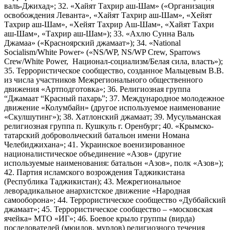
валь-Джихад»; 32. «Хайят Тахрир аш-Шам» («Организация
освобождения Леванта», «Хайят Тахрир аш-Шам», «Хейят
Тахрир аш-Шам», «Хейят Тахрир Аш-Шам», «Хайят Тахри
аш-Шам», «Тахрир аш-Шам»); 33. «Ахлю Сунна Валь
Джамаа» («Красноярский джамаат»); 34. «National
Socialism/White Power» («NS/WP, NS/WP Crew, Sparrows
Crew/White Power, Национал-социализм/Белая сила, власть»);
35. Террористическое сообщество, созданное Мальцевым В.В.
из числа участников Межрегионального общественного
движения «Артподготовка»; 36. Религиозная группа
“Джамаат “Красный пахарь”; 37. Международное молодежное
движение «Колумбайн» (другое используемое наименование
«Скулшутинг»); 38. Хатлонский джамаат; 39. Мусульманская
религиозная группа п. Кушкуль г. Оренбург; 40. «Крымско-
татарский добровольческий батальон имени Номана
Челебиджихана»; 41. Украинское военизированное
националистическое объединение «Азов» (другие
используемые наименования: батальон «Азов», полк «Азов»);
42. Партия исламского возрождения Таджикистана
(Республика Таджикистан); 43. Межрегиональное
леворадикальное анархистское движение «Народная
самооборона»; 44. Террористическое сообщество «Дуббайский
джамаат»; 45. Террористическое сообщество – «московская
ячейка» МТО «ИГ»; 46. Боевое крыло группы (вирда)
последователей (мюидов, мурдов) религиозного течения