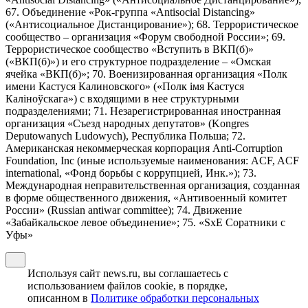
67. Объединение «Рок-группа «Antisocial Distancing»
(«Антисоциальное Дистанцирование»); 68. Террористическое
сообщество – организация «Форум свободной России»; 69.
Террористическое сообщество «Вступить в ВКП(б)»
(«ВКП(б)») и его структурное подразделение – «Омская
ячейка «ВКП(б)»; 70. Военизированная организация «Полк
имени Кастуся Калиновского» («Полк iмя Кастуся
Калiноўскага») с входящими в нее структурными
подразделениями; 71. Незарегистрированная иностранная
организация «Съезд народных депутатов» (Kongres
Deputowanych Ludowych), Республика Польша; 72.
Американская некоммерческая корпорация Anti-Corruption
Foundation, Inc (иные используемые наименования: ACF, ACF
international, «Фонд борьбы с коррупцией, Инк.»); 73.
Международная неправительственная организация, созданная
в форме общественного движения, «Антивоенный комитет
России» (Russian antiwar committee); 74. Движение
«Забайкальское левое объединение»; 75. «SxE Соратники с
Уфы»
Используя сайт news.ru, вы соглашаетесь с
использованием файлов cookie, в порядке,
описанном в
Политике обработки персональных