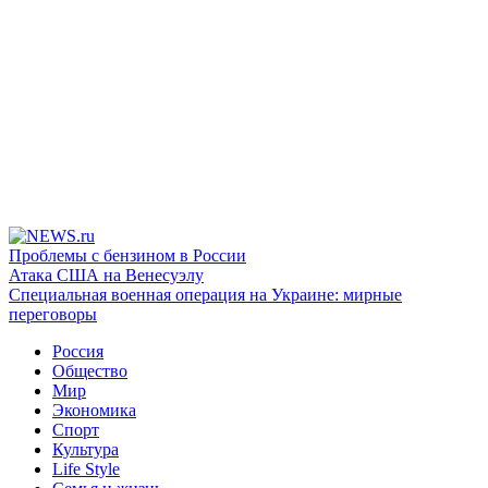
Проблемы с бензином в России
Атака США на Венесуэлу
Специальная военная операция на Украине: мирные
переговоры
Россия
Общество
Мир
Экономика
Спорт
Культура
Life Style