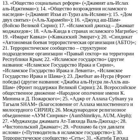
13. «Общество социальных реформ» («Джамият аль-Ислах
аль-Иджтимаи»); 14. «Общество возрождения исламского
наследия» («Джамият Ихья ат-Тураз аль-Ислами»); 15. «Дом
двух святых» («Аль-Харамейн»); 16. «Джунд аш-Шам»
(Войско Великой Сирии); 17. «Исламский джихад – Джамаат
моджахедов»; 18. «Аль-Каида в странах исламского Магриба»;
19. «Имарат Кавказ» («Кавказский Эмират»); 20. «Синдикат
«Автономная боевая террористическая организация (АБТО)»;
21. Террористическое сообщество – структурное
подразделение организации «Правый сектор» на территории
Республики Крым; 22. «Исламское государство» (другие
названия: «Исламское Государство Ирака и Сирии»,
«Исламское Государство Ирака и Леванта», «Исламское
Государство Ирака и Шама»); 23. Джебхат ан-Нусра (Фронт
победы) (другие названия: «Джабха аль-Нусра ли-Ахль аш-
Шам» (Фронт поддержки Великой Сирии); 24. Всероссийское
общественное движение «Народное ополчение имени К.
Минина и Д. Пожарского»; 25. «Аджр от Аллаха Субхану уа
Тагьаля SHAM» (Благословение от Аллаха милоственного и
милосердного СИРИЯ); 26. Международное религиозное
объединение «АУМ Синрике» (AumShinrikyo, AUM, Aleph);
27. «Муджахеды джамаата Ат-Тавхида Валь-Джихад»; 28.
«Чистопольский Джамаат»; 29. «Рохнамо ба суи давлати
исломи» («Путеводитель в исламское государство»); 30.
Террористическое сообщество «Сеть»; 31. «Катиба Таухид