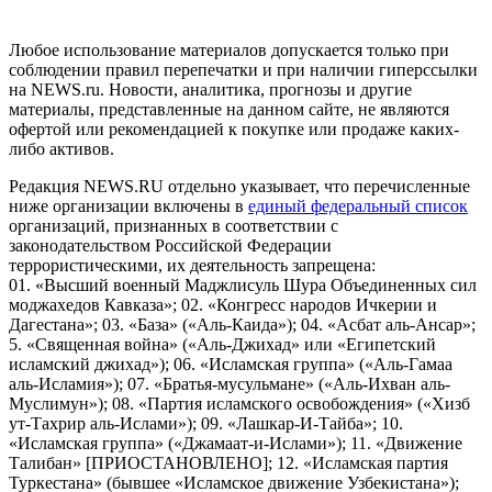
Российской Федерации)
Любое использование материалов допускается только при
соблюдении правил перепечатки и при наличии гиперссылки
на NEWS.ru. Новости, аналитика, прогнозы и другие
материалы, представленные на данном сайте, не являются
офертой или рекомендацией к покупке или продаже каких-
либо активов.
Редакция NEWS.RU отдельно указывает, что перечисленные
ниже организации включены в
единый федеральный список
организаций, признанных в соответствии с
законодательством Российской Федерации
террористическими, их деятельность запрещена:
01. «Высший военный Маджлисуль Шура Объединенных сил
моджахедов Кавказа»; 02. «Конгресс народов Ичкерии и
Дагестана»; 03. «База» («Аль-Каида»); 04. «Асбат аль-Ансар»;
5. «Священная война» («Аль-Джихад» или «Египетский
исламский джихад»); 06. «Исламская группа» («Аль-Гамаа
аль-Исламия»); 07. «Братья-мусульмане» («Аль-Ихван аль-
Муслимун»); 08. «Партия исламского освобождения» («Хизб
ут-Тахрир аль-Ислами»); 09. «Лашкар-И-Тайба»; 10.
«Исламская группа» («Джамаат-и-Ислами»); 11. «Движение
Талибан» [ПРИОСТАНОВЛЕНО]; 12. «Исламская партия
Туркестана» (бывшее «Исламское движение Узбекистана»);