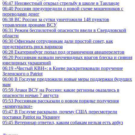
06:47
Неизвестный открыл стрельбу в школе в Таиланде
06:40
Россиян предупредили о новой схеме мошенников с
переводами денег
06:38
ВС России за сутки уничтожили 148 пунктов
управления дронами ВСУ
06:31
Режим беспилотной опасности ввели в Свердловской
области
06:30
Офисным сотрудникам дали простой совет, как
предотвратить риск варикоза
06:28
Екатеринбург попал под ограничения авиаперелетов
06:20
Россиянам назвали неочевидных врагов блеска и сияния
ювелирных украшений
06:19
«Чистый КВН»: в Киеве раскритиковали поручение
Зеленского о Patriot
06:00
В Госдуме предложили новые меры поддержки будущих
мам
05:59
Атаки ВСУ на Россию: какие регионы оказались в
опасности ночью 7 августа
05:53
Россиянам рассказали о новом порядке получения
«коммуналки»
05:47
В Госдуме раскрыли, почему США пересмотрели
поставки Patriot на Украину
05:45
Ветеринар ответил, каким собакам нельзя есть арбуз