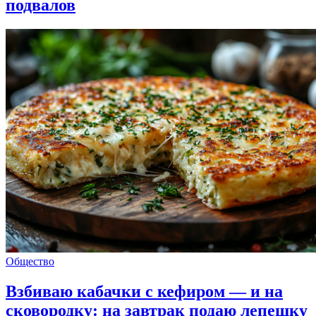
подвалов
Общество
Взбиваю кабачки с кефиром — и на
сковородку: на завтрак подаю лепешку