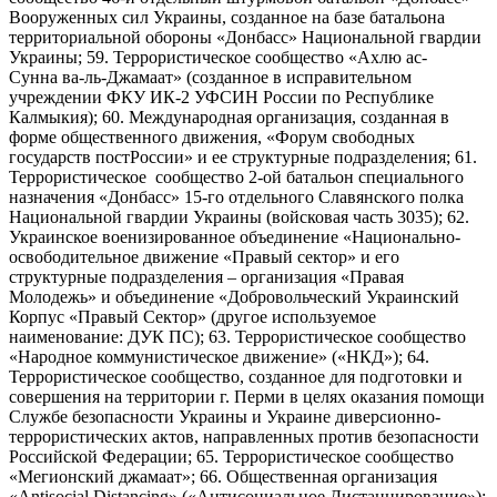
Вооруженных сил Украины, созданное на базе батальона
территориальной обороны «Донбасс» Национальной гвардии
Украины; 59. Террористическое сообщество «Ахлю ас-
Сунна ва-ль-Джамаат» (созданное в исправительном
учреждении ФКУ ИК-2 УФСИН России по Республике
Калмыкия); 60. Международная организация, созданная в
форме общественного движения, «Форум свободных
государств постРоссии» и ее структурные подразделения; 61.
Террористическое сообщество 2-ой батальон специального
назначения «Донбасс» 15-го отдельного Славянского полка
Национальной гвардии Украины (войсковая часть 3035); 62.
Украинское военизированное объединение «Национально-
освободительное движение «Правый сектор» и его
структурные подразделения – организация «Правая
Молодежь» и объединение «Добровольческий Украинский
Корпус «Правый Сектор» (другое используемое
наименование: ДУК ПС); 63. Террористическое сообщество
«Народное коммунистическое движение» («НКД»); 64.
Террористическое сообщество, созданное для подготовки и
совершения на территории г. Перми в целях оказания помощи
Службе безопасности Украины и Украине диверсионно-
террористических актов, направленных против безопасности
Российской Федерации; 65. Террористическое сообщество
«Мегионский джамаат»; 66. Общественная организация
«Antisocial Distancing» («Антисоциальное Дистанцирование»);