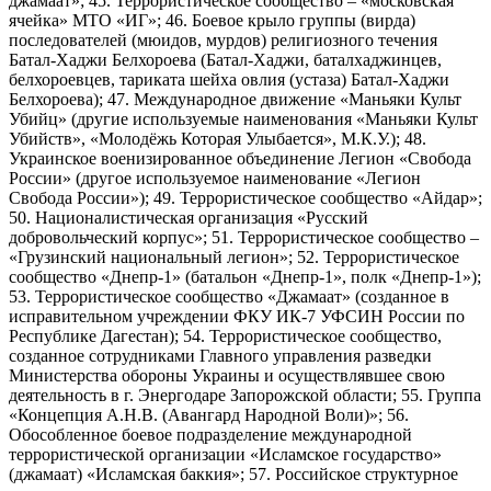
джамаат»; 45. Террористическое сообщество – «московская
ячейка» МТО «ИГ»; 46. Боевое крыло группы (вирда)
последователей (мюидов, мурдов) религиозного течения
Батал-Хаджи Белхороева (Батал-Хаджи, баталхаджинцев,
белхороевцев, тариката шейха овлия (устаза) Батал-Хаджи
Белхороева); 47. Международное движение «Маньяки Культ
Убийц» (другие используемые наименования «Маньяки Культ
Убийств», «Молодёжь Которая Улыбается», М.К.У.); 48.
Украинское военизированное объединение Легион «Свобода
России» (другое используемое наименование «Легион
Свобода России»); 49. Террористическое сообщество «Айдар»;
50. Националистическая организация «Русский
добровольческий корпус»; 51. Террористическое сообщество –
«Грузинский национальный легион»; 52. Террористическое
сообщество «Днепр-1» (батальон «Днепр-1», полк «Днепр-1»);
53. Террористическое сообщество «Джамаат» (созданное в
исправительном учреждении ФКУ ИК-7 УФСИН России по
Республике Дагестан); 54. Террористическое сообщество,
созданное сотрудниками Главного управления разведки
Министерства обороны Украины и осуществлявшее свою
деятельность в г. Энергодаре Запорожской области; 55. Группа
«Концепция А.Н.В. (Авангард Народной Воли)»; 56.
Обособленное боевое подразделение международной
террористической организации «Исламское государство»
(джамаат) «Исламская баккия»; 57. Российское структурное