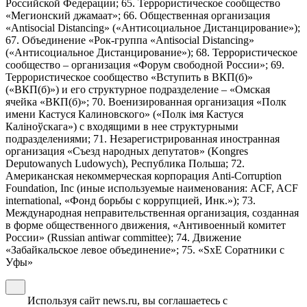
Российской Федерации; 65. Террористическое сообщество
«Мегионский джамаат»; 66. Общественная организация
«Antisocial Distancing» («Антисоциальное Дистанцирование»);
67. Объединение «Рок-группа «Antisocial Distancing»
(«Антисоциальное Дистанцирование»); 68. Террористическое
сообщество – организация «Форум свободной России»; 69.
Террористическое сообщество «Вступить в ВКП(б)»
(«ВКП(б)») и его структурное подразделение – «Омская
ячейка «ВКП(б)»; 70. Военизированная организация «Полк
имени Кастуся Калиновского» («Полк iмя Кастуся
Калiноўскага») с входящими в нее структурными
подразделениями; 71. Незарегистрированная иностранная
организация «Съезд народных депутатов» (Kongres
Deputowanych Ludowych), Республика Польша; 72.
Американская некоммерческая корпорация Anti-Corruption
Foundation, Inc (иные используемые наименования: ACF, ACF
international, «Фонд борьбы с коррупцией, Инк.»); 73.
Международная неправительственная организация, созданная
в форме общественного движения, «Антивоенный комитет
России» (Russian antiwar committee); 74. Движение
«Забайкальское левое объединение»; 75. «SxE Соратники с
Уфы»
Используя сайт news.ru, вы соглашаетесь с