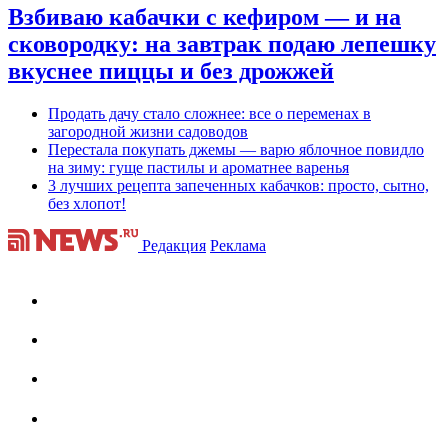
Взбиваю кабачки с кефиром — и на
сковородку: на завтрак подаю лепешку
вкуснее пиццы и без дрожжей
Продать дачу стало сложнее: все о переменах в
загородной жизни садоводов
Перестала покупать джемы — варю яблочное повидло
на зиму: гуще пастилы и ароматнее варенья
3 лучших рецепта запеченных кабачков: просто, сытно,
без хлопот!
Редакция
Реклама