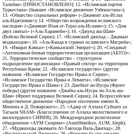
Талибан» [ПРИОСТАНОВЛЕНО]; 12. «Исламская партия
Туркестана» (бывшее «Исламское движение Узбекистана»);
13. «Общество социальных реформ» («Джамият аль-Ислах
аль-Иджтимаи»); 14. «Общество возрождения исламского
наследия» («Джамият Ихья ат-Тураз аль-Ислами»); 15. «Дом
двух святых» («Аль-Харамейн»); 16. «Джунд аш-Шам»
(Войско Великой Сирии); 17. «Исламский джихад – Джамаат
моджахедов»; 18. «Аль-Каида в странах исламского Магриба»;
19. «Имарат Кавказ» («Кавказский Эмират»); 20. «Синдикат
«Автономная боевая террористическая организация (АБТО)»;
21. Террористическое сообщество – структурное
подразделение организации «Правый сектор» на территории
Республики Крым; 22. «Исламское государство» (другие
названия: «Исламское Государство Ирака и Сирии»,
«Исламское Государство Ирака и Леванта», «Исламское
Государство Ирака и Шама»); 23. Джебхат ан-Нусра (Фронт
победы) (другие названия: «Джабха аль-Нусра ли-Ахль аш-
Шам» (Фронт поддержки Великой Сирии); 24. Всероссийское
общественное движение «Народное ополчение имени К.
Минина и Д. Пожарского»; 25. «Аджр от Аллаха Субхану уа
Тагьаля SHAM» (Благословение от Аллаха милоственного и
милосердного СИРИЯ); 26. Международное религиозное
объединение «АУМ Синрике» (AumShinrikyo, AUM, Aleph);
27. «Муджахеды джамаата Ат-Тавхида Валь-Джихад»; 28.
«Чистопольский Джамаат»; 29. «Рохнамо ба суи давлати