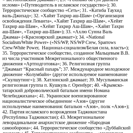
исломи» («Путеводитель в исламское государство»); 30.
Террористическое сообщество «Сеть»; 31. «Катиба Таухид
валь-Джихад»; 32. «Хайят Тахрир аш-Шам» («Организация
освобождения Леванта», «Хайят Тахрир аш-Шам», «Хейят
Тахрир аш-Шам», «Хейят Тахрир Аш-Шам», «Хайят Тахри
аш-Шам», «Тахрир аш-Шам»); 33. «Ахлю Сунна Валь
Джамаа» («Красноярский джамаат»); 34. «National
Socialism/White Power» («NS/WP, NS/WP Crew, Sparrows
Crew/White Power, Национал-социализм/Белая сила, власть»);
35. Террористическое сообщество, созданное Мальцевым В.В.
из числа участников Межрегионального общественного
движения «Артподготовка»; 36. Религиозная группа
“Джамаат “Красный пахарь”; 37. Международное молодежное
движение «Колумбайн» (другое используемое наименование
«Скулшутинг»); 38. Хатлонский джамаат; 39. Мусульманская
религиозная группа п. Кушкуль г. Оренбург; 40. «Крымско-
татарский добровольческий батальон имени Номана
Челебиджихана»; 41. Украинское военизированное
националистическое объединение «Азов» (другие
используемые наименования: батальон «Азов», полк «Азов»);
42. Партия исламского возрождения Таджикистана
(Республика Таджикистан); 43. Межрегиональное
леворадикальное анархистское движение «Народная
самооборона»; 44. Террористическое сообщество «Дуббайский