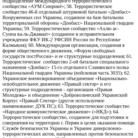
подразделение международного террористического
сообщества «АУМ Синрикё»; 58. Террористическое
сообщество 46-й отдельный штурмовой батальон «Донбасс»
Вооруженных сил Украины, созданное на базе батальона
территориальной обороны «Донбасс» Национальной гвардии
Украины; 59. Террористическое сообщество «Ахлю ас-
Сунна ва-ль-Джамаат» (созданное в исправительном
учреждении ФКУ ИК-2 УФСИН России по Республике
Калмыкия); 60. Международная организация, созданная в
форме общественного движения, «Форум свободных
государств постРоссии» и ее структурные подразделения; 61.
Террористическое сообщество 2-ой батальон специального
назначения «Донбасс» 15-го отдельного Славянского полка
Национальной гвардии Украины (войсковая часть 3035); 62.
Украинское военизированное объединение «Национально-
освободительное движение «Правый сектор» и его
структурные подразделения – организация «Правая
Молодежь» и объединение «Добровольческий Украинский
Корпус «Правый Сектор» (другое используемое
наименование: ДУК ПС); 63. Террористическое сообщество
«Народное коммунистическое движение» («НКД»); 64.
Террористическое сообщество, созданное для подготовки и
совершения на территории г. Перми в целях оказания помощи
Службе безопасности Украины и Украине диверсионно-
террористических актов, направленных против безопасности