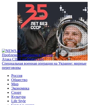
Проблемы с бензином в России
Атака США на Венесуэлу
Специальная военная операция на Украине: мирные
переговоры
Россия
Общество
Мир
Экономика
Спорт
Культура
Life Style