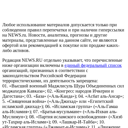
и анализа сведений, относящихся к предпочтениям
пользователей сети "Интернет", находящихся на территории
Российской Федерации)
Любое использование материалов допускается только при
соблюдении правил перепечатки и при наличии гиперссылки
на NEWS.ru. Новости, аналитика, прогнозы и другие
материалы, представленные на данном сайте, не являются
офертой или рекомендацией к покупке или продаже каких-
либо активов.
Редакция NEWS.RU отдельно указывает, что перечисленные
ниже организации включены в
единый федеральный список
организаций, признанных в соответствии с
законодательством Российской Федерации
террористическими, их деятельность запрещена:
01. «Высший военный Маджлисуль Шура Объединенных сил
моджахедов Кавказа»; 02. «Конгресс народов Ичкерии и
Дагестана»; 03. «База» («Аль-Каида»); 04. «Асбат аль-Ансар»;
5. «Священная война» («Аль-Джихад» или «Египетский
исламский джихад»); 06. «Исламская группа» («Аль-Гамаа
аль-Исламия»); 07. «Братья-мусульмане» («Аль-Ихван аль-
Муслимун»); 08. «Партия исламского освобождения» («Хизб
ут-Тахрир аль-Ислами»); 09. «Лашкар-И-Тайба»; 10.
«Исламская группа» («Джамаат-и-Ислами»); 11. «Движение