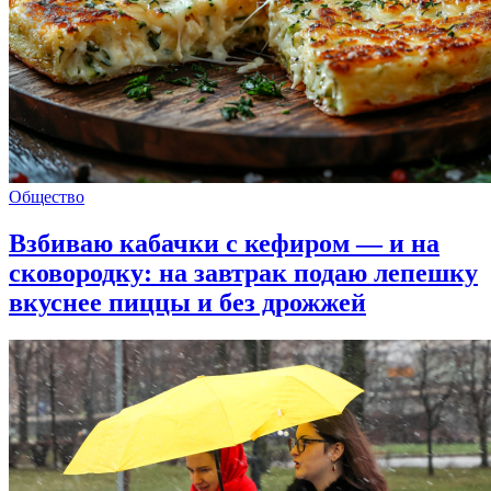
Общество
Взбиваю кабачки с кефиром — и на
сковородку: на завтрак подаю лепешку
вкуснее пиццы и без дрожжей