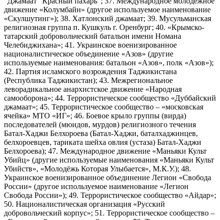
“Джамаат “Красный пахарь”; 37. Международное молодежное
движение «Колумбайн» (другое используемое наименование
«Скулшутинг»); 38. Хатлонский джамаат; 39. Мусульманская
религиозная группа п. Кушкуль г. Оренбург; 40. «Крымско-
татарский добровольческий батальон имени Номана
Челебиджихана»; 41. Украинское военизированное
националистическое объединение «Азов» (другие
используемые наименования: батальон «Азов», полк «Азов»);
42. Партия исламского возрождения Таджикистана
(Республика Таджикистан); 43. Межрегиональное
леворадикальное анархистское движение «Народная
самооборона»; 44. Террористическое сообщество «Дуббайский
джамаат»; 45. Террористическое сообщество – «московская
ячейка» МТО «ИГ»; 46. Боевое крыло группы (вирда)
последователей (мюидов, мурдов) религиозного течения
Батал-Хаджи Белхороева (Батал-Хаджи, баталхаджинцев,
белхороевцев, тариката шейха овлия (устаза) Батал-Хаджи
Белхороева); 47. Международное движение «Маньяки Культ
Убийц» (другие используемые наименования «Маньяки Культ
Убийств», «Молодёжь Которая Улыбается», М.К.У.); 48.
Украинское военизированное объединение Легион «Свобода
России» (другое используемое наименование «Легион
Свобода России»); 49. Террористическое сообщество «Айдар»;
50. Националистическая организация «Русский
добровольческий корпус»; 51. Террористическое сообщество –