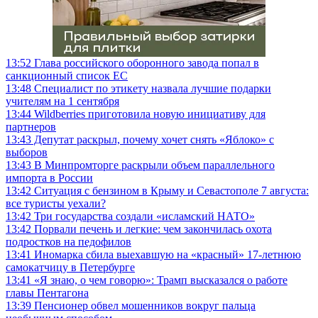
13:52
Глава российского оборонного завода попал в
санкционный список ЕС
13:48
Специалист по этикету назвала лучшие подарки
учителям на 1 сентября
13:44
Wildberries приготовила новую инициативу для
партнеров
13:43
Депутат раскрыл, почему хочет снять «Яблоко» с
выборов
13:43
В Минпромторге раскрыли объем параллельного
импорта в России
13:42
Ситуация с бензином в Крыму и Севастополе 7 августа:
все туристы уехали?
13:42
Три государства создали «исламский НАТО»
13:42
Порвали печень и легкие: чем закончилась охота
подростков на педофилов
13:41
Иномарка сбила выехавшую на «красный» 17-летнюю
самокатчицу в Петербурге
13:41
«Я знаю, о чем говорю»: Трамп высказался о работе
главы Пентагона
13:39
Пенсионер обвел мошенников вокруг пальца