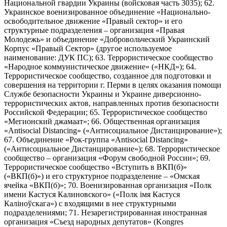
Национальной гвардии Украины (войсковая часть 3035); 62.
Украинское военизированное объединение «Национально-
освободительное движение «Правый сектор» и его
структурные подразделения – организация «Правая
Молодежь» и объединение «Добровольческий Украинский
Корпус «Правый Сектор» (другое используемое
наименование: ДУК ПС); 63. Террористическое сообщество
«Народное коммунистическое движение» («НКД»); 64.
Террористическое сообщество, созданное для подготовки и
совершения на территории г. Перми в целях оказания помощи
Службе безопасности Украины и Украине диверсионно-
террористических актов, направленных против безопасности
Российской Федерации; 65. Террористическое сообщество
«Мегионский джамаат»; 66. Общественная организация
«Antisocial Distancing» («Антисоциальное Дистанцирование»);
67. Объединение «Рок-группа «Antisocial Distancing»
(«Антисоциальное Дистанцирование»); 68. Террористическое
сообщество – организация «Форум свободной России»; 69.
Террористическое сообщество «Вступить в ВКП(б)»
(«ВКП(б)») и его структурное подразделение – «Омская
ячейка «ВКП(б)»; 70. Военизированная организация «Полк
имени Кастуся Калиновского» («Полк iмя Кастуся
Калiноўскага») с входящими в нее структурными
подразделениями; 71. Незарегистрированная иностранная
организация «Съезд народных депутатов» (Kongres