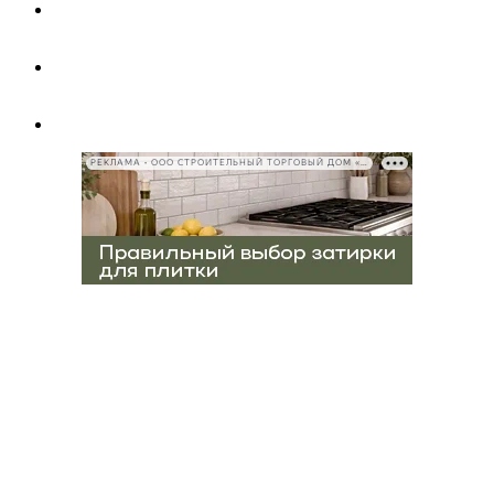
РЕКЛАМА • ООО СТРОИТЕЛЬНЫЙ ТОРГОВЫЙ ДОМ «ПЕТРОВИЧ», ИНН 7802348846