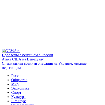
Проблемы с бензином в России
Атака США на Венесуэлу
Специальная военная операция на Украине: мирные
переговоры
Россия
Общество
Мир
Экономика
Спорт
Культура
Life Style