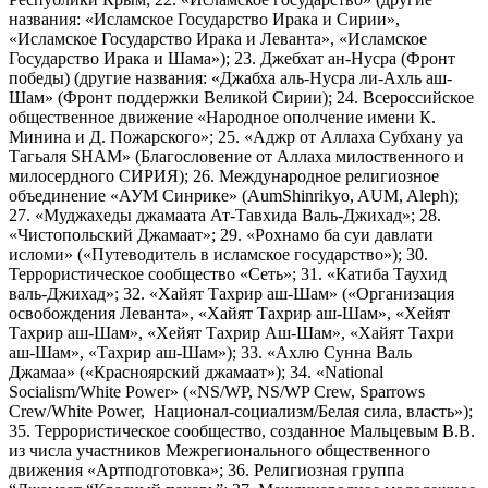
названия: «Исламское Государство Ирака и Сирии»,
«Исламское Государство Ирака и Леванта», «Исламское
Государство Ирака и Шама»); 23. Джебхат ан-Нусра (Фронт
победы) (другие названия: «Джабха аль-Нусра ли-Ахль аш-
Шам» (Фронт поддержки Великой Сирии); 24. Всероссийское
общественное движение «Народное ополчение имени К.
Минина и Д. Пожарского»; 25. «Аджр от Аллаха Субхану уа
Тагьаля SHAM» (Благословение от Аллаха милоственного и
милосердного СИРИЯ); 26. Международное религиозное
объединение «АУМ Синрике» (AumShinrikyo, AUM, Aleph);
27. «Муджахеды джамаата Ат-Тавхида Валь-Джихад»; 28.
«Чистопольский Джамаат»; 29. «Рохнамо ба суи давлати
исломи» («Путеводитель в исламское государство»); 30.
Террористическое сообщество «Сеть»; 31. «Катиба Таухид
валь-Джихад»; 32. «Хайят Тахрир аш-Шам» («Организация
освобождения Леванта», «Хайят Тахрир аш-Шам», «Хейят
Тахрир аш-Шам», «Хейят Тахрир Аш-Шам», «Хайят Тахри
аш-Шам», «Тахрир аш-Шам»); 33. «Ахлю Сунна Валь
Джамаа» («Красноярский джамаат»); 34. «National
Socialism/White Power» («NS/WP, NS/WP Crew, Sparrows
Crew/White Power, Национал-социализм/Белая сила, власть»);
35. Террористическое сообщество, созданное Мальцевым В.В.
из числа участников Межрегионального общественного
движения «Артподготовка»; 36. Религиозная группа