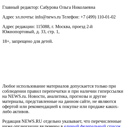
Главный редактор: Сабурова Ольга Николаевна
Адрес эл.почты: info@news.ru Телефон: +7 (499) 110-01-02
Адрес редакции: 115088, г. Москва, проезд 2-й
Южнопортовый, д. 33, стр. 1,
18+, запрещено для детей.
На информационном ресурсе NEWS.RU применяются
рекомендательные технологии (информационные технологии
предоставления информации на основе сбора, систематизации
и анализа сведений, относящихся к предпочтениям
пользователей сети "Интернет", находящихся на территории
Российской Федерации)
Любое использование материалов допускается только при
соблюдении правил перепечатки и при наличии гиперссылки
на NEWS.ru. Новости, аналитика, прогнозы и другие
материалы, представленные на данном сайте, не являются
офертой или рекомендацией к покупке или продаже каких-
либо активов.
Редакция NEWS.RU отдельно указывает, что перечисленные
ниже организации включены в
единый федеральный список