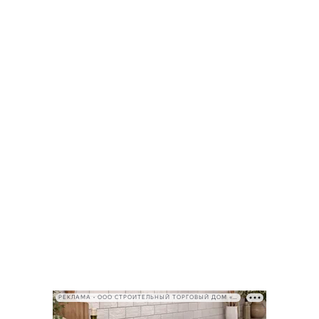
РЕКЛАМА • ООО СТРОИТЕЛЬНЫЙ ТОРГОВЫЙ ДОМ «ПЕТРОВИЧ», ИНН 7802348846