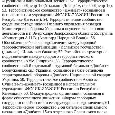
«Грузинский национальный легион»; 52. Террористическое
сообщество «Днепр-1» (батальон «Днепр-1», полк «Днепр-1»);
53. Террористическое сообщество «Джамаат» (созданное в
исправительном учреждении ФКУ ИК-7 УФСИН России по
Республике Дагестан); 54. Террористическое сообщество,
созданное сотрудниками Главного управления разведки
Министерства обороны Украины и осуществлявшее свою
деятельность в г. Энергодаре Запорожской области; 55. Группа
«Концепция А.Н.В. (Авангард Народной Воли)»; 56.
Обособленное боевое подразделение международной
террористической организации «Исламское государство»
(джамаат) «Исламская баккия»; 57. Российское структурное
подразделение международного террористического
сообщества «АУМ Синрикё»; 58. Террористическое
сообщество 46-й отдельный штурмовой батальон «Донбасс»
Вооруженных сил Украины, созданное на базе батальона
территориальной обороны «Донбасс» Национальной гвардии
Украины; 59. Террористическое сообщество «Ахлю ас-
Сунна ва-ль-Джамаат» (созданное в исправительном
учреждении ФКУ ИК-2 УФСИН России по Республике
Калмыкия); 60. Международная организация, созданная в
форме общественного движения, «Форум свободных
государств постРоссии» и ее структурные подразделения; 61.
Террористическое сообщество 2-ой батальон специального
назначения «Донбасс» 15-го отдельного Славянского полка