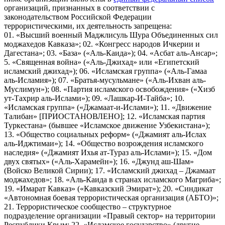
организаций, признанных в соответствии с
законодательством Российской Федерации
террористическими, их деятельность запрещена:
01. «Высший военный Маджлисуль Шура Объединенных сил
моджахедов Кавказа»; 02. «Конгресс народов Ичкерии и
Дагестана»; 03. «База» («Аль-Каида»); 04. «Асбат аль-Ансар»;
5. «Священная война» («Аль-Джихад» или «Египетский
исламский джихад»); 06. «Исламская группа» («Аль-Гамаа
аль-Исламия»); 07. «Братья-мусульмане» («Аль-Ихван аль-
Муслимун»); 08. «Партия исламского освобождения» («Хизб
ут-Тахрир аль-Ислами»); 09. «Лашкар-И-Тайба»; 10.
«Исламская группа» («Джамаат-и-Ислами»); 11. «Движение
Талибан» [ПРИОСТАНОВЛЕНО]; 12. «Исламская партия
Туркестана» (бывшее «Исламское движение Узбекистана»);
13. «Общество социальных реформ» («Джамият аль-Ислах
аль-Иджтимаи»); 14. «Общество возрождения исламского
наследия» («Джамият Ихья ат-Тураз аль-Ислами»); 15. «Дом
двух святых» («Аль-Харамейн»); 16. «Джунд аш-Шам»
(Войско Великой Сирии); 17. «Исламский джихад – Джамаат
моджахедов»; 18. «Аль-Каида в странах исламского Магриба»;
19. «Имарат Кавказ» («Кавказский Эмират»); 20. «Синдикат
«Автономная боевая террористическая организация (АБТО)»;
21. Террористическое сообщество – структурное
подразделение организации «Правый сектор» на территории
Республики Крым; 22. «Исламское государство» (другие