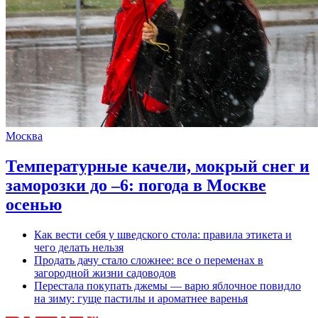
Москва
Температурные качели, мокрый снег и
заморозки до –6: погода в Москве
осенью
Как вести себя у шведского стола: правила этикета и
чего делать нельзя
Продать дачу стало сложнее: все о переменах в
загородной жизни садоводов
Перестала покупать джемы — варю яблочное повидло
на зиму: гуще пастилы и ароматнее варенья