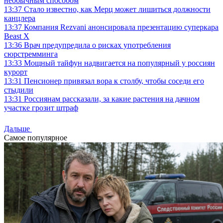
необычным способом
13:37
Стало известно, как Мерц может лишиться должности
канцлера
13:37
Компания Rezvani анонсировала презентацию суперкара
Beast X
13:36
Врач предупредила о рисках употребления
сюрстремминга
13:33
Мощный тайфун надвигается на популярный у россиян
курорт
13:31
Пенсионер привязал вора к столбу, чтобы соседи его
стыдили
13:31
Россиянам рассказали, за какие растения на дачном
участке грозит штраф
Дальше
Самое популярное