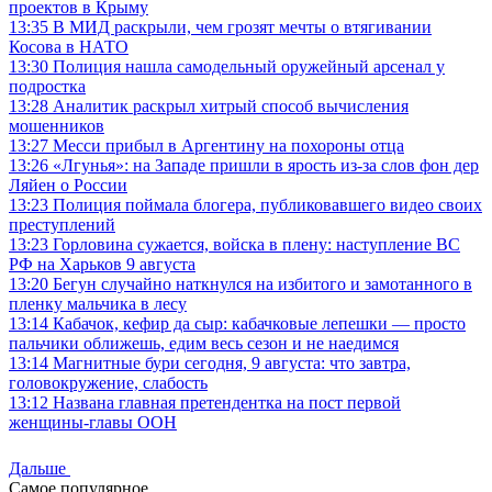
проектов в Крыму
13:35
В МИД раскрыли, чем грозят мечты о втягивании
Косова в НАТО
13:30
Полиция нашла самодельный оружейный арсенал у
подростка
13:28
Аналитик раскрыл хитрый способ вычисления
мошенников
13:27
Месси прибыл в Аргентину на похороны отца
13:26
«Лгунья»: на Западе пришли в ярость из-за слов фон дер
Ляйен о России
13:23
Полиция поймала блогера, публиковавшего видео своих
преступлений
13:23
Горловина сужается, войска в плену: наступление ВС
РФ на Харьков 9 августа
13:20
Бегун случайно наткнулся на избитого и замотанного в
пленку мальчика в лесу
13:14
Кабачок, кефир да сыр: кабачковые лепешки — просто
пальчики оближешь, едим весь сезон и не наедимся
13:14
Магнитные бури сегодня, 9 августа: что завтра,
головокружение, слабость
13:12
Названа главная претендентка на пост первой
женщины-главы ООН
Дальше
Самое популярное