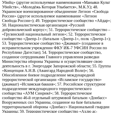
Убийц» (другие используемые наименования «Маньяки Культ
Убийств», «Молодёжь Которая Улыбается», М.К.У.); 48.
Украинское военизированное объединение Легион «Свобода
России» (другое используемое наименование «Легион
Свобода России»); 49. Террористическое сообщество «Айдар»;
50. Националистическая организация «Русский
добровольческий корпус»; 51. Террористическое сообщество –
«Грузинский национальный легион»; 52. Террористическое
сообщество «Днепр-1» (батальон «Днепр-1», полк «Днепр-1»);
53. Террористическое сообщество «Джамаат» (созданное в
исправительном учреждении ФКУ ИК-7 УФСИН России по
Республике Дагестан); 54. Террористическое сообщество,
созданное сотрудниками Главного управления разведки
Министерства обороны Украины и осуществлявшее свою
деятельность в г. Энергодаре Запорожской области; 55. Группа
«Концепция А.Н.В. (Авангард Народной Воли)»; 56.
Обособленное боевое подразделение международной
террористической организации «Исламское государство»
(джамаат) «Исламская баккия»; 57. Российское структурное
подразделение международного террористического
сообщества «АУМ Синрикё»; 58. Террористическое
сообщество 46-й отдельный штурмовой батальон «Донбасс»
Вооруженных сил Украины, созданное на базе батальона
территориальной обороны «Донбасс» Национальной гвардии
Украины; 59. Террористическое сообщество «Ахлю ас-