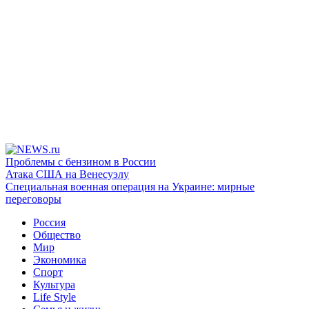
Проблемы с бензином в России
Атака США на Венесуэлу
Специальная военная операция на Украине: мирные
переговоры
Россия
Общество
Мир
Экономика
Спорт
Культура
Life Style