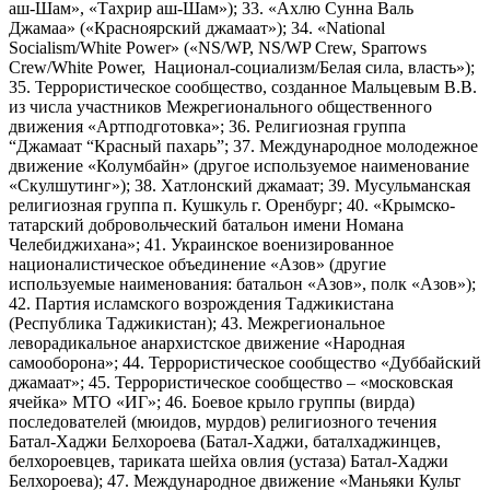
аш-Шам», «Тахрир аш-Шам»); 33. «Ахлю Сунна Валь
Джамаа» («Красноярский джамаат»); 34. «National
Socialism/White Power» («NS/WP, NS/WP Crew, Sparrows
Crew/White Power, Национал-социализм/Белая сила, власть»);
35. Террористическое сообщество, созданное Мальцевым В.В.
из числа участников Межрегионального общественного
движения «Артподготовка»; 36. Религиозная группа
“Джамаат “Красный пахарь”; 37. Международное молодежное
движение «Колумбайн» (другое используемое наименование
«Скулшутинг»); 38. Хатлонский джамаат; 39. Мусульманская
религиозная группа п. Кушкуль г. Оренбург; 40. «Крымско-
татарский добровольческий батальон имени Номана
Челебиджихана»; 41. Украинское военизированное
националистическое объединение «Азов» (другие
используемые наименования: батальон «Азов», полк «Азов»);
42. Партия исламского возрождения Таджикистана
(Республика Таджикистан); 43. Межрегиональное
леворадикальное анархистское движение «Народная
самооборона»; 44. Террористическое сообщество «Дуббайский
джамаат»; 45. Террористическое сообщество – «московская
ячейка» МТО «ИГ»; 46. Боевое крыло группы (вирда)
последователей (мюидов, мурдов) религиозного течения
Батал-Хаджи Белхороева (Батал-Хаджи, баталхаджинцев,
белхороевцев, тариката шейха овлия (устаза) Батал-Хаджи
Белхороева); 47. Международное движение «Маньяки Культ