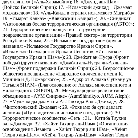
двух святых» («Аль-Харамейн»); 16. «Джунд аш-Шам»
(Войско Великой Сирии); 17. «Исламский джихад – Джамаат
моджахедов»; 18. «Аль-Каида в странах исламского Магриба»;
19. «Имарат Кавказ» («Кавказский Эмират»); 20. «Синдикат
«Автономная боевая террористическая организация (АБТО)»;
21. Террористическое сообщество – структурное
подразделение организации «Правый сектор» на территории
Республики Крым; 22. «Исламское государство» (другие
названия: «Исламское Государство Ирака и Сирии»,
«Исламское Государство Ирака и Леванта», «Исламское
Государство Ирака и Шама»); 23. Джебхат ан-Нусра (Фронт
победы) (другие названия: «Джабха аль-Нусра ли-Ахль аш-
Шам» (Фронт поддержки Великой Сирии); 24. Всероссийское
общественное движение «Народное ополчение имени К.
Минина и Д. Пожарского»; 25. «Аджр от Аллаха Субхану уа
Тагьаля SHAM» (Благословение от Аллаха милоственного и
милосердного СИРИЯ); 26. Международное религиозное
объединение «АУМ Синрике» (AumShinrikyo, AUM, Aleph);
27. «Муджахеды джамаата Ат-Тавхида Валь-Джихад»; 28.
«Чистопольский Джамаат»; 29. «Рохнамо ба суи давлати
исломи» («Путеводитель в исламское государство»); 30.
Террористическое сообщество «Сеть»; 31. «Катиба Таухид
валь-Джихад»; 32. «Хайят Тахрир аш-Шам» («Организация
освобождения Леванта», «Хайят Тахрир аш-Шам», «Хейят
Тахрир аш-Шам», «Хейят Тахрир Аш-Шам», «Хайят Тахри