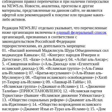
соблюдении правил перепечатки и при наличии гиперссылки
на NEWS.ru. Новости, аналитика, прогнозы и другие
материалы, представленные на данном сайте, не являются
офертой или рекомендацией к покупке или продаже каких-
либо активов.
Редакция NEWS.RU отдельно указывает, что перечисленные
ниже организации включены в
единый федеральный список
организаций, признанных в соответствии с
законодательством Российской Федерации
террористическими, их деятельность запрещена:
01. «Высший военный Маджлисуль Шура Объединенных сил
моджахедов Кавказа»; 02. «Конгресс народов Ичкерии и
Дагестана»; 03. «База» («Аль-Каида»); 04. «Асбат аль-Ансар»;
5. «Священная война» («Аль-Джихад» или «Египетский
исламский джихад»); 06. «Исламская группа» («Аль-Гамаа
аль-Исламия»); 07. «Братья-мусульмане» («Аль-Ихван аль-
Муслимун»); 08. «Партия исламского освобождения» («Хизб
ут-Тахрир аль-Ислами»); 09. «Лашкар-И-Тайба»; 10.
«Исламская группа» («Джамаат-и-Ислами»); 11. «Движение
Талибан» [ПРИОСТАНОВЛЕНО]; 12. «Исламская партия
Туркестана» (бывшее «Исламское движение Узбекистана»);
13. «Общество социальных реформ» («Джамият аль-Ислах
аль-Иджтимаи»); 14. «Общество возрождения исламского
наследия» («Джамият Ихья ат-Тураз аль-Ислами»); 15. «Дом