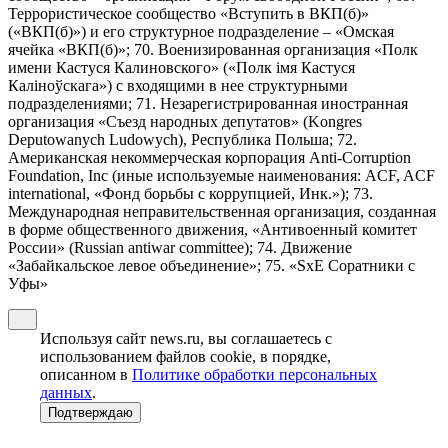
Террористическое сообщество «Вступить в ВКП(б)»
(«ВКП(б)») и его структурное подразделение – «Омская
ячейка «ВКП(б)»; 70. Военизированная организация «Полк
имени Кастуся Калиновского» («Полк iмя Кастуся
Калiноўскага») с входящими в нее структурными
подразделениями; 71. Незарегистрированная иностранная
организация «Съезд народных депутатов» (Kongres
Deputowanych Ludowych), Республика Польша; 72.
Американская некоммерческая корпорация Anti-Corruption
Foundation, Inc (иные используемые наименования: ACF, ACF
international, «Фонд борьбы с коррупцией, Инк.»); 73.
Международная неправительственная организация, созданная
в форме общественного движения, «Антивоенный комитет
России» (Russian antiwar committee); 74. Движение
«Забайкальское левое объединение»; 75. «SxE Соратники с
Уфы»
Используя сайт news.ru, вы соглашаетесь с
использованием файлов cookie, в порядке,
описанном в
Политике обработки персональных
данных
.
Подтверждаю