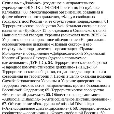
Сунна ва-ль-Джамаат» (созданное в исправительном
учреждении ФКУ ИК-2 УФСИН России по Республике
Калмыкия); 60. Международная организация, созданная в
форме общественного движения, «Форум свободных
государств постРоссии» и ее структурные подразделения; 61.
Террористическое сообщество 2-ой батальон специального
назначения «Донбасс» 15-го отдельного Славянского полка
Национальной гвардии Украины (войсковая часть 3035); 62.
Украинское военизированное объединение «Национально-
освободительное движение «Правый сектор» и его
структурные подразделения – организация «Правая
Молодежь» и объединение «Добровольческий Украинский
Корпус «Правый Сектор» (другое используемое
наименование: ДУК ПС); 63. Террористическое сообщество
«Народное коммунистическое движение» («НКД»); 64.
Террористическое сообщество, созданное для подготовки и
совершения на территории г. Перми в целях оказания помощи
Службе безопасности Украины и Украине диверсионно-
террористических актов, направленных против безопасности
Российской Федерации; 65. Террористическое сообщество
«Мегионский джамаат»; 66. Общественная организация
«Antisocial Distancing» («Антисоциальное Дистанцирование»);
67. Объединение «Рок-группа «Antisocial Distancing»
(«Антисоциальное Дистанцирование»); 68. Террористическое
сообщество – организация «Форум свободной России»; 69.