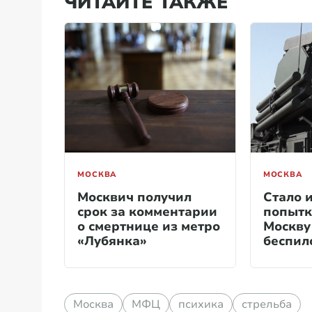
ЧИТАЙТЕ ТАКЖЕ
МОСКВА
МОСКВА
Москвич получил
Стало 
срок за комментарии
попытк
о смертнице из метро
Москву
«Лубянка»
беспил
Москва
МФЦ
психика
стрельба