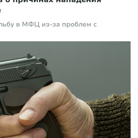
е
льбу в МФЦ из-за проблем с