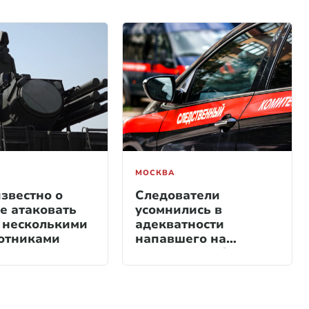
МОСКВА
известно о
Следователи
е атаковать
усомнились в
 несколькими
адекватности
отниками
напавшего на
работницу МФЦ
москвича