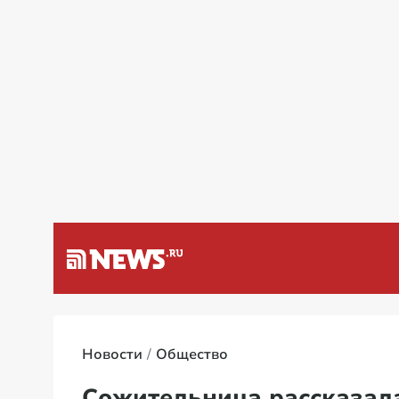
а Венесуэлу
Специальная вое
Новости
Общество
Сожительница рассказал