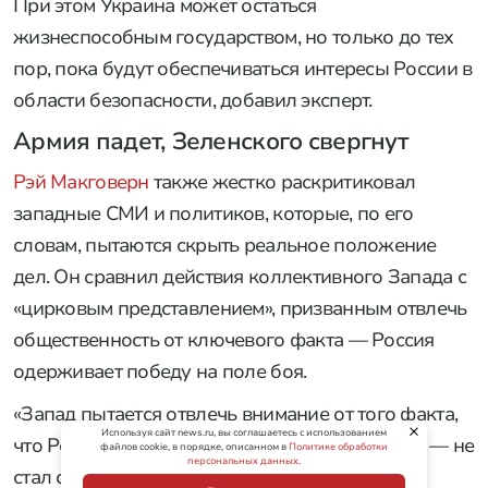
При этом Украина может остаться
жизнеспособным государством, но только до тех
пор, пока будут обеспечиваться интересы России в
области безопасности, добавил эксперт.
Армия падет, Зеленского свергнут
Рэй Макговерн
также жестко раскритиковал
западные СМИ и политиков, которые, по его
словам, пытаются скрыть реальное положение
дел. Он сравнил действия коллективного Запада с
«цирковым представлением», призванным отвлечь
общественность от ключевого факта — Россия
одерживает победу на поле боя.
«Запад пытается отвлечь внимание от того факта,
Используя сайт news.ru, вы соглашаетесь с использованием
что Россия побеждает в конфликте на земле», — не
файлов cookie, в порядке, описанном в
Политике обработки
персональных данных
.
стал скрывать Макговерн.