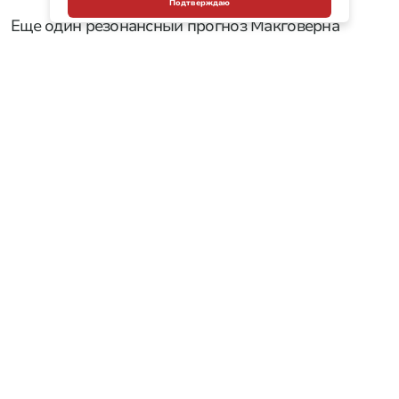
Подтверждаю
Еще один резонансный прогноз Макговерна
касается полной беспомощности Киева. По его
словам, страна «не имеет жизнеспособных
вариантов для разрешения текущей ситуации на
поле боя».
Он также заявил, что союзники Киева скоро
больше не смогут помогать им, как раньше, и
«украинская армия падет, а Владимира Зеленского
свергнут».
«Россия находится в положении силы. Они
получат то, что хотят», — резюмировал Макговерн.
Читайте также: