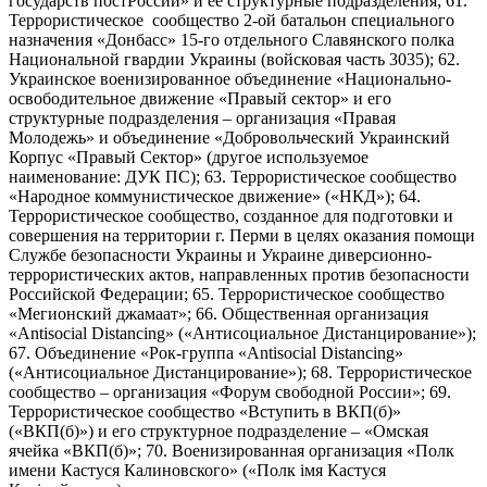
государств постРоссии» и ее структурные подразделения; 61.
Террористическое сообщество 2-ой батальон специального
назначения «Донбасс» 15-го отдельного Славянского полка
Национальной гвардии Украины (войсковая часть 3035); 62.
Украинское военизированное объединение «Национально-
освободительное движение «Правый сектор» и его
структурные подразделения – организация «Правая
Молодежь» и объединение «Добровольческий Украинский
Корпус «Правый Сектор» (другое используемое
наименование: ДУК ПС); 63. Террористическое сообщество
«Народное коммунистическое движение» («НКД»); 64.
Террористическое сообщество, созданное для подготовки и
совершения на территории г. Перми в целях оказания помощи
Службе безопасности Украины и Украине диверсионно-
террористических актов, направленных против безопасности
Российской Федерации; 65. Террористическое сообщество
«Мегионский джамаат»; 66. Общественная организация
«Antisocial Distancing» («Антисоциальное Дистанцирование»);
67. Объединение «Рок-группа «Antisocial Distancing»
(«Антисоциальное Дистанцирование»); 68. Террористическое
сообщество – организация «Форум свободной России»; 69.
Террористическое сообщество «Вступить в ВКП(б)»
(«ВКП(б)») и его структурное подразделение – «Омская
ячейка «ВКП(б)»; 70. Военизированная организация «Полк
имени Кастуся Калиновского» («Полк iмя Кастуся