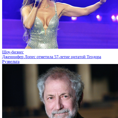
Шоу-бизнес
Дженнифер Лопес отметила 57-летие цитатой Теодора
Рузвельта