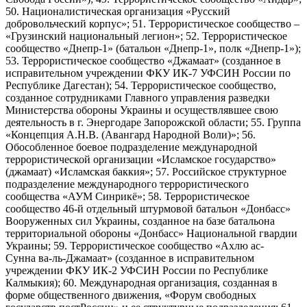
50. Националистическая организация «Русский
добровольческий корпус»; 51. Террористическое сообщество –
«Грузинский национальный легион»; 52. Террористическое
сообщество «Днепр-1» (батальон «Днепр-1», полк «Днепр-1»);
53. Террористическое сообщество «Джамаат» (созданное в
исправительном учреждении ФКУ ИК-7 УФСИН России по
Республике Дагестан); 54. Террористическое сообщество,
созданное сотрудниками Главного управления разведки
Министерства обороны Украины и осуществлявшее свою
деятельность в г. Энергодаре Запорожской области; 55. Группа
«Концепция А.Н.В. (Авангард Народной Воли)»; 56.
Обособленное боевое подразделение международной
террористической организации «Исламское государство»
(джамаат) «Исламская баккия»; 57. Российское структурное
подразделение международного террористического
сообщества «АУМ Синрикё»; 58. Террористическое
сообщество 46-й отдельный штурмовой батальон «Донбасс»
Вооруженных сил Украины, созданное на базе батальона
территориальной обороны «Донбасс» Национальной гвардии
Украины; 59. Террористическое сообщество «Ахлю ас-
Сунна ва-ль-Джамаат» (созданное в исправительном
учреждении ФКУ ИК-2 УФСИН России по Республике
Калмыкия); 60. Международная организация, созданная в
форме общественного движения, «Форум свободных