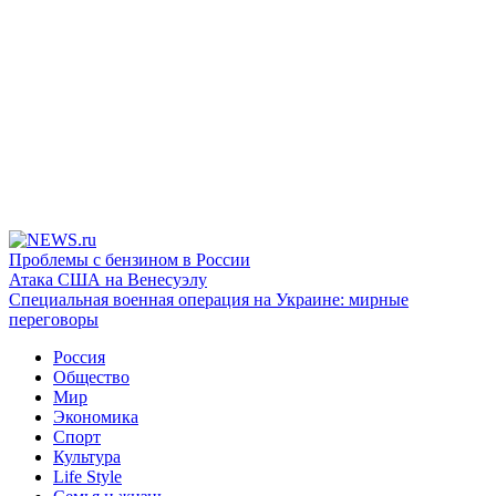
Проблемы с бензином в России
Атака США на Венесуэлу
Специальная военная операция на Украине: мирные
переговоры
Россия
Общество
Мир
Экономика
Спорт
Культура
Life Style