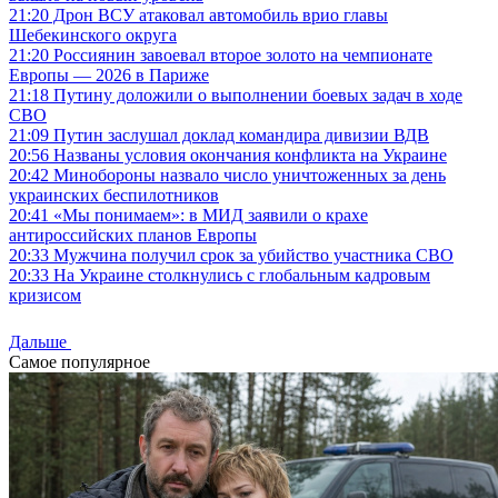
21:20
Дрон ВСУ атаковал автомобиль врио главы
Шебекинского округа
21:20
Россиянин завоевал второе золото на чемпионате
Европы — 2026 в Париже
21:18
Путину доложили о выполнении боевых задач в ходе
СВО
21:09
Путин заслушал доклад командира дивизии ВДВ
20:56
Названы условия окончания конфликта на Украине
20:42
Минобороны назвало число уничтоженных за день
украинских беспилотников
20:41
«Мы понимаем»: в МИД заявили о крахе
антироссийских планов Европы
20:33
Мужчина получил срок за убийство участника СВО
20:33
На Украине столкнулись с глобальным кадровым
кризисом
Дальше
Самое популярное