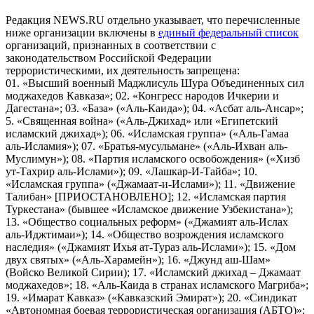
Редакция NEWS.RU отдельно указывает, что перечисленные
ниже организации включены в
единый федеральный список
организаций, признанных в соответствии с
законодательством Российской Федерации
террористическими, их деятельность запрещена:
01. «Высший военный Маджлисуль Шура Объединенных сил
моджахедов Кавказа»; 02. «Конгресс народов Ичкерии и
Дагестана»; 03. «База» («Аль-Каида»); 04. «Асбат аль-Ансар»;
5. «Священная война» («Аль-Джихад» или «Египетский
исламский джихад»); 06. «Исламская группа» («Аль-Гамаа
аль-Исламия»); 07. «Братья-мусульмане» («Аль-Ихван аль-
Муслимун»); 08. «Партия исламского освобождения» («Хизб
ут-Тахрир аль-Ислами»); 09. «Лашкар-И-Тайба»; 10.
«Исламская группа» («Джамаат-и-Ислами»); 11. «Движение
Талибан» [ПРИОСТАНОВЛЕНО]; 12. «Исламская партия
Туркестана» (бывшее «Исламское движение Узбекистана»);
13. «Общество социальных реформ» («Джамият аль-Ислах
аль-Иджтимаи»); 14. «Общество возрождения исламского
наследия» («Джамият Ихья ат-Тураз аль-Ислами»); 15. «Дом
двух святых» («Аль-Харамейн»); 16. «Джунд аш-Шам»
(Войско Великой Сирии); 17. «Исламский джихад – Джамаат
моджахедов»; 18. «Аль-Каида в странах исламского Магриба»;
19. «Имарат Кавказ» («Кавказский Эмират»); 20. «Синдикат
«Автономная боевая террористическая организация (АБТО)»;