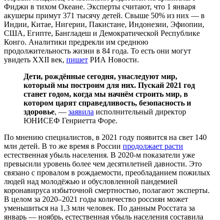
Фиджи в тихом Океане. Эксперты считают, что 1 января
акушеры примут 371 тысячу детей. Свыше 50% из них — в
Индии, Китае, Нигерии, Пакистане, Индонезии, Эфиопии,
США, Египте, Бангладеш и Демократической Республике
Конго. Аналитики предрекли им среднюю
продолжительность жизни в 84 года. То есть они могут
увидеть XXII век,
пишет
РИА Новости.
Дети, рождённые сегодня, унаследуют мир,
который мы построим для них. Пускай 2021 год
станет годом, когда мы начнём строить мир, в
котором царят справедливость, безопасность и
здоровье
, —
заявила
исполнительный директор
ЮНИСЕФ Генриетта Форе.
По мнению специалистов, в 2021 году появится на свет 140
млн детей. В то же время в России
продолжает расти
естественная убыль населения. В 2020-м показатели уже
превысили уровень более чем десятилетней давности. Это
связано с провалом в рождаемости, преобладанием пожилых
людей над молодёжью и обусловленной пандемией
коронавируса избыточной смертностью, полагают эксперты.
В целом за 2020–2021 годы количество россиян может
уменьшиться на 1,3 млн человек. По данным Росстата за
январь — ноябрь, естественная убыль населения составила