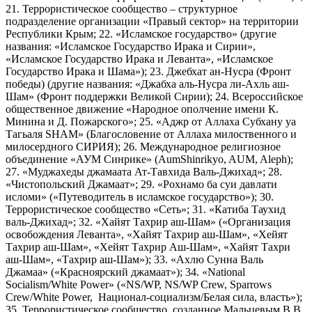
21. Террористическое сообщество – структурное
подразделение организации «Правый сектор» на территории
Республики Крым; 22. «Исламское государство» (другие
названия: «Исламское Государство Ирака и Сирии»,
«Исламское Государство Ирака и Леванта», «Исламское
Государство Ирака и Шама»); 23. Джебхат ан-Нусра (Фронт
победы) (другие названия: «Джабха аль-Нусра ли-Ахль аш-
Шам» (Фронт поддержки Великой Сирии); 24. Всероссийское
общественное движение «Народное ополчение имени К.
Минина и Д. Пожарского»; 25. «Аджр от Аллаха Субхану уа
Тагьаля SHAM» (Благословение от Аллаха милоственного и
милосердного СИРИЯ); 26. Международное религиозное
объединение «АУМ Синрике» (AumShinrikyo, AUM, Aleph);
27. «Муджахеды джамаата Ат-Тавхида Валь-Джихад»; 28.
«Чистопольский Джамаат»; 29. «Рохнамо ба суи давлати
исломи» («Путеводитель в исламское государство»); 30.
Террористическое сообщество «Сеть»; 31. «Катиба Таухид
валь-Джихад»; 32. «Хайят Тахрир аш-Шам» («Организация
освобождения Леванта», «Хайят Тахрир аш-Шам», «Хейят
Тахрир аш-Шам», «Хейят Тахрир Аш-Шам», «Хайят Тахри
аш-Шам», «Тахрир аш-Шам»); 33. «Ахлю Сунна Валь
Джамаа» («Красноярский джамаат»); 34. «National
Socialism/White Power» («NS/WP, NS/WP Crew, Sparrows
Crew/White Power, Национал-социализм/Белая сила, власть»);
35. Террористическое сообщество, созданное Мальцевым В.В.