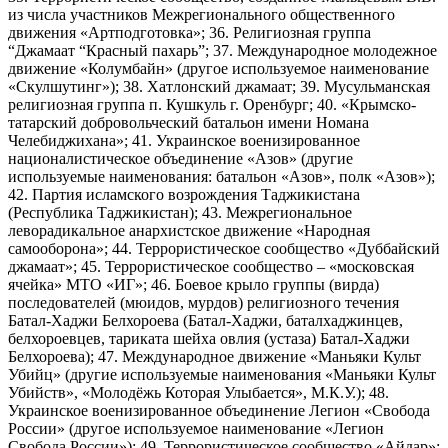
из числа участников Межрегионального общественного
движения «Артподготовка»; 36. Религиозная группа
“Джамаат “Красный пахарь”; 37. Международное молодежное
движение «Колумбайн» (другое используемое наименование
«Скулшутинг»); 38. Хатлонский джамаат; 39. Мусульманская
религиозная группа п. Кушкуль г. Оренбург; 40. «Крымско-
татарский добровольческий батальон имени Номана
Челебиджихана»; 41. Украинское военизированное
националистическое объединение «Азов» (другие
используемые наименования: батальон «Азов», полк «Азов»);
42. Партия исламского возрождения Таджикистана
(Республика Таджикистан); 43. Межрегиональное
леворадикальное анархистское движение «Народная
самооборона»; 44. Террористическое сообщество «Дуббайский
джамаат»; 45. Террористическое сообщество – «московская
ячейка» МТО «ИГ»; 46. Боевое крыло группы (вирда)
последователей (мюидов, мурдов) религиозного течения
Батал-Хаджи Белхороева (Батал-Хаджи, баталхаджинцев,
белхороевцев, тариката шейха овлия (устаза) Батал-Хаджи
Белхороева); 47. Международное движение «Маньяки Культ
Убийц» (другие используемые наименования «Маньяки Культ
Убийств», «Молодёжь Которая Улыбается», М.К.У.); 48.
Украинское военизированное объединение Легион «Свобода
России» (другое используемое наименование «Легион
Свобода России»); 49. Террористическое сообщество «Айдар»;