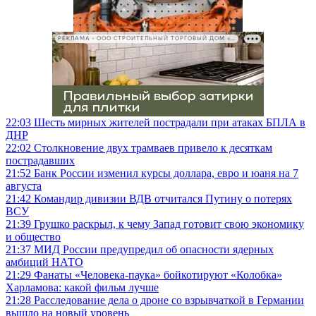
РЕКЛАМА • ООО СТРОИТЕЛЬНЫЙ ТОРГОВЫЙ ДОМ «ПЕТРОВИЧ», ИНН 7802348846
22:03
Шесть мирных жителей пострадали при атаках БПЛА в
ДНР
22:02
Столкновение двух трамваев привело к десяткам
пострадавших
21:52
Банк России изменил курсы доллара, евро и юаня на 7
августа
21:42
Командир дивизии ВДВ отчитался Путину о потерях
ВСУ
21:39
Грушко раскрыл, к чему Запад готовит свою экономику
и общество
21:37
МИД России предупредил об опасности ядерных
амбиций НАТО
21:29
Фанаты «Человека-паука» бойкотируют «Колобка»
Харламова: какой фильм лучше
21:28
Расследование дела о дроне со взрывчаткой в Германии
вышло на новый уровень