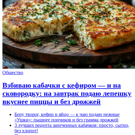
Общество
Взбиваю кабачки с кефиром — и на
сковородку: на завтрак подаю лепешку
вкуснее пиццы и без дрожжей
Беру творог, кефир и яйцо — к чаю подаю нежные
«Ушки»: пышнее пончиков и без грамма дрожжей
3 лучших рецепта запеченных кабачков: просто, сытно,
без хлопот!