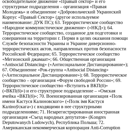
освободительное движение «Правый сектор» и его
структурные подразделения – организация «Правая
Молодежь» и объединение «Добровольческий Украинский
Корпус «Правый Сектор» (другое используемое
наименование: ДУК ПС); 63. Террористическое сообщество
«Народное коммунистическое движение» («НКД»); 64.
Террористическое сообщество, созданное для подготовки и
совершения на территории г. Перми в целях оказания помощи
Службе безопасности Украины и Украине диверсионно-
террористических актов, направленных против безопасности
Российской Федерации; 65. Террористическое сообщество
«Мегионский джамаат»; 66. Общественная организация
«Antisocial Distancing» («Антисоциальное Дистанцирование»);
67. Объединение «Рок-группа «Antisocial Distancing»
(«Антисоциальное Дистанцирование»); 68. Террористическое
сообщество – организация «Форум свободной России»; 69.
Террористическое сообщество «Вступить в ВКП(б)»
(«ВКП(б)») и его структурное подразделение – «Омская
ячейка «ВКП(б)»; 70. Военизированная организация «Полк
имени Кастуся Калиновского» («Полк iмя Кастуся
Калiноўскага») с входящими в нее структурными
подразделениями; 71. Незарегистрированная иностранная
организация «Съезд народных депутатов» (Kongres
Deputowanych Ludowych), Республика Польша; 72.
Американская некоммерческая корпорация Anti-Corruption