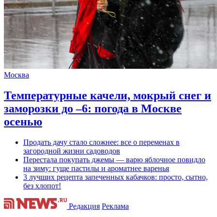
Москва
Температурные качели, мокрый снег и
заморозки до –6: погода в Москве
осенью
Продать дачу стало сложнее: все о переменах в
загородной жизни садоводов
Перестала покупать джемы — варю яблочное повидло
на зиму: гуще пастилы и ароматнее варенья
3 лучших рецепта запеченных кабачков: просто, сытно,
без хлопот!
Редакция
Реклама