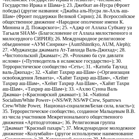
Государство Ирака и Шама»); 23. Джебхат ан-Нусра (Фронт
победы) (другие названия: «Джабха аль-Нусра ли-Ахль аш-
Шам» (Фронт поддержки Великой Сирии); 24. Всероссийское
общественное движение «Народное ополчение имени К.
Минина и Д. Пожарского»; 25. «Аджр от Аллаха Субхану уа
Тагьаля SHAM» (Благословение от Аллаха милоственного и
милосердного СИРИЯ); 26. Международное религиозное
объединение «АУМ Синрике» (AumShinrikyo, AUM, Aleph);
27. «Муджахеды джамаата Ат-Тавхида Валь-Джихад»; 28.
«Чистопольский Джамаат»; 29. «Рохнамо ба суи давлати
исломи» («Путеводитель в исламское государство»); 30.
Террористическое сообщество «Сеть»; 31. «Катиба Таухид
валь-Джихад»; 32. «Хайят Тахрир аш-Шам» («Организация
освобождения Леванта», «Хайят Тахрир аш-Шам», «Хейят
Тахрир аш-Шам», «Хейят Тахрир Аш-Шам», «Хайят Тахри
аш-Шам», «Тахрир аш-Шам»); 33. «Ахлю Сунна Валь
Джамаа» («Красноярский джамаат»); 34. «National
Socialism/White Power» («NS/WP, NS/WP Crew, Sparrows
Crew/White Power, Национал-социализм/Белая сила, власть»);
35. Террористическое сообщество, созданное Мальцевым В.В.
из числа участников Межрегионального общественного
движения «Артподготовка»; 36. Религиозная группа
“Джамаат “Красный пахарь”; 37. Международное молодежное
движение «Колумбайн» (другое используемое наименование