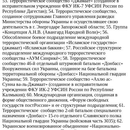
53. Террористическое сообщество «Джамаат» (созданное в
исправительном учреждении ФКУ ИК-7 УФСИН России по
Республике Дагестан); 54. Террористическое сообщество,
созданное сотрудниками Главного управления разведки
Министерства обороны Украины и осуществлявшее свою
деятельность в г. Энергодаре Запорожской области; 55. Группа
«Концепция А.Н.В. (Авангард Народной Воли)»; 56.
Обособленное боевое подразделение международной
террористической организации «Исламское государство»
(джамаат) «Исламская баккия»; 57. Российское структурное
подразделение международного террористического
сообщества «АУМ Синрикё»; 58. Террористическое
сообщество 46-й отдельный штурмовой батальон «Донбасс»
Вооруженных сил Украины, созданное на базе батальона
территориальной обороны «Донбасс» Национальной гвардии
Украины; 59. Террористическое сообщество «Ахлю ас-
Сунна ва-ль-Джамаат» (созданное в исправительном
учреждении ФКУ ИК-2 УФСИН России по Республике
Калмыкия); 60. Международная организация, созданная в
форме общественного движения, «Форум свободных
государств постРоссии» и ее структурные подразделения; 61.
Террористическое сообщество 2-ой батальон специального
назначения «Донбасс» 15-го отдельного Славянского полка
Национальной гвардии Украины (войсковая часть 3035); 62.
Украинское военизированное объединение «Национально-