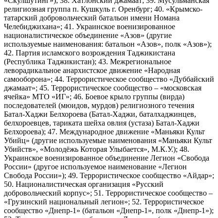
«Скулшутинг»); 38. Хатлонский джамаат; 39. Мусульманская
религиозная группа п. Кушкуль г. Оренбург; 40. «Крымско-
татарский добровольческий батальон имени Номана
Челебиджихана»; 41. Украинское военизированное
националистическое объединение «Азов» (другие
используемые наименования: батальон «Азов», полк «Азов»);
42. Партия исламского возрождения Таджикистана
(Республика Таджикистан); 43. Межрегиональное
леворадикальное анархистское движение «Народная
самооборона»; 44. Террористическое сообщество «Дуббайский
джамаат»; 45. Террористическое сообщество – «московская
ячейка» МТО «ИГ»; 46. Боевое крыло группы (вирда)
последователей (мюидов, мурдов) религиозного течения
Батал-Хаджи Белхороева (Батал-Хаджи, баталхаджинцев,
белхороевцев, тариката шейха овлия (устаза) Батал-Хаджи
Белхороева); 47. Международное движение «Маньяки Культ
Убийц» (другие используемые наименования «Маньяки Культ
Убийств», «Молодёжь Которая Улыбается», М.К.У.); 48.
Украинское военизированное объединение Легион «Свобода
России» (другое используемое наименование «Легион
Свобода России»); 49. Террористическое сообщество «Айдар»;
50. Националистическая организация «Русский
добровольческий корпус»; 51. Террористическое сообщество –
«Грузинский национальный легион»; 52. Террористическое
сообщество «Днепр-1» (батальон «Днепр-1», полк «Днепр-1»);