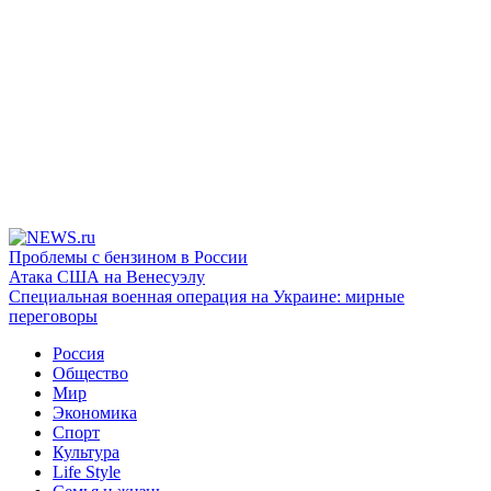
Проблемы с бензином в России
Атака США на Венесуэлу
Специальная военная операция на Украине: мирные
переговоры
Россия
Общество
Мир
Экономика
Спорт
Культура
Life Style