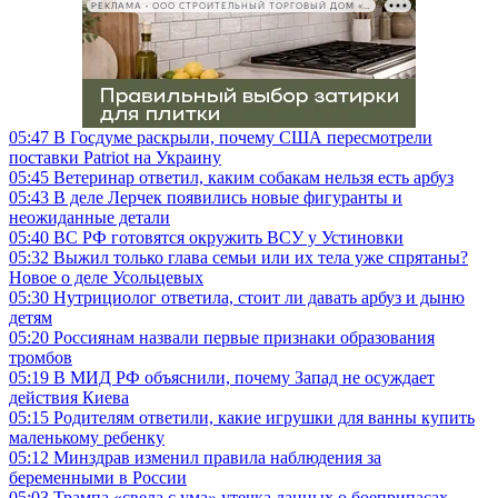
РЕКЛАМА • ООО СТРОИТЕЛЬНЫЙ ТОРГОВЫЙ ДОМ «ПЕТРОВИЧ», ИНН 7802348846
05:47
В Госдуме раскрыли, почему США пересмотрели
поставки Patriot на Украину
05:45
Ветеринар ответил, каким собакам нельзя есть арбуз
05:43
В деле Лерчек появились новые фигуранты и
неожиданные детали
05:40
ВС РФ готовятся окружить ВСУ у Устиновки
05:32
Выжил только глава семьи или их тела уже спрятаны?
Новое о деле Усольцевых
05:30
Нутрициолог ответила, стоит ли давать арбуз и дыню
детям
05:20
Россиянам назвали первые признаки образования
тромбов
05:19
В МИД РФ объяснили, почему Запад не осуждает
действия Киева
05:15
Родителям ответили, какие игрушки для ванны купить
маленькому ребенку
05:12
Минздрав изменил правила наблюдения за
беременными в России
05:03
Трампа «свела с ума» утечка данных о боеприпасах