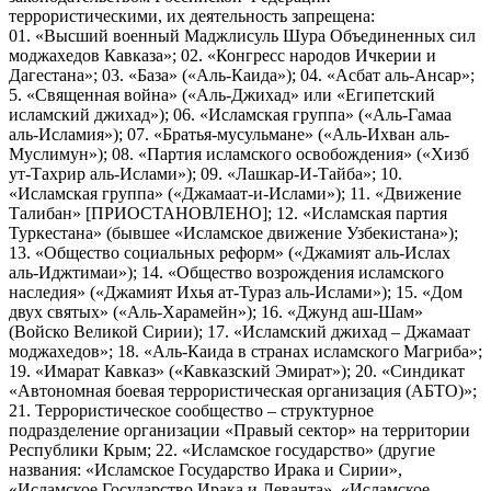
террористическими, их деятельность запрещена:
01. «Высший военный Маджлисуль Шура Объединенных сил
моджахедов Кавказа»; 02. «Конгресс народов Ичкерии и
Дагестана»; 03. «База» («Аль-Каида»); 04. «Асбат аль-Ансар»;
5. «Священная война» («Аль-Джихад» или «Египетский
исламский джихад»); 06. «Исламская группа» («Аль-Гамаа
аль-Исламия»); 07. «Братья-мусульмане» («Аль-Ихван аль-
Муслимун»); 08. «Партия исламского освобождения» («Хизб
ут-Тахрир аль-Ислами»); 09. «Лашкар-И-Тайба»; 10.
«Исламская группа» («Джамаат-и-Ислами»); 11. «Движение
Талибан» [ПРИОСТАНОВЛЕНО]; 12. «Исламская партия
Туркестана» (бывшее «Исламское движение Узбекистана»);
13. «Общество социальных реформ» («Джамият аль-Ислах
аль-Иджтимаи»); 14. «Общество возрождения исламского
наследия» («Джамият Ихья ат-Тураз аль-Ислами»); 15. «Дом
двух святых» («Аль-Харамейн»); 16. «Джунд аш-Шам»
(Войско Великой Сирии); 17. «Исламский джихад – Джамаат
моджахедов»; 18. «Аль-Каида в странах исламского Магриба»;
19. «Имарат Кавказ» («Кавказский Эмират»); 20. «Синдикат
«Автономная боевая террористическая организация (АБТО)»;
21. Террористическое сообщество – структурное
подразделение организации «Правый сектор» на территории
Республики Крым; 22. «Исламское государство» (другие
названия: «Исламское Государство Ирака и Сирии»,
«Исламское Государство Ирака и Леванта», «Исламское