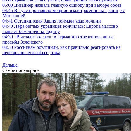
05:00
Дизайнер назвала главную ошибку при выборе обоев
04:45
В Туве произошло мощное землетрясение на границе с
Монголией
04:41
Останкинская башня поймала удар молнии
04:40
Лафа беглых украинцев кончилась: Европа массово
вышлет беженцев на родину
04:39
«Выглядит жалко»: в Германии отреагировали на
просьбы Зеленского
04:30
Россиянам объяснили, как правильно реагировать на
перебивающего собеседника
Дальше
Самое популярное