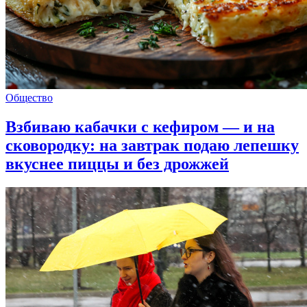
Общество
Взбиваю кабачки с кефиром — и на
сковородку: на завтрак подаю лепешку
вкуснее пиццы и без дрожжей