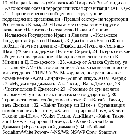
19. «Имарат Кавказ» («Кавказский Эмират»); 20. «Синдикат
«Автономная боевая террористическая организация (АБТО)»;
21. Террористическое сообщество – структурное
подразделение организации «Правый сектор» на территории
Республики Крым; 22. «Исламское государство» (другие
названия: «Исламское Государство Ирака и Сирии»,
«Исламское Государство Ирака и Леванта», «Исламское
Государство Ирака и Шама»); 23. Джебхат ан-Нусра (Фронт
победы) (другие названия: «Джабха аль-Нусра ли-Ахль аш-
Шам» (Фронт поддержки Великой Сирии); 24. Всероссийское
общественное движение «Народное ополчение имени К.
Минина и Д. Пожарского»; 25. «Аджр от Аллаха Субхану уа
Тагьаля SHAM» (Благословение от Аллаха милоственного и
милосердного СИРИЯ); 26. Международное религиозное
объединение «АУМ Синрике» (AumShinrikyo, AUM, Aleph);
27. «Муджахеды джамаата Ат-Тавхида Валь-Джихад»; 28.
«Чистопольский Джамаат»; 29. «Рохнамо ба суи давлати
исломи» («Путеводитель в исламское государство»); 30.
Террористическое сообщество «Сеть»; 31. «Катиба Таухид
валь-Джихад»; 32. «Хайят Тахрир аш-Шам» («Организация
освобождения Леванта», «Хайят Тахрир аш-Шам», «Хейят
Тахрир аш-Шам», «Хейят Тахрир Аш-Шам», «Хайят Тахри
аш-Шам», «Тахрир аш-Шам»); 33. «Ахлю Сунна Валь
Джамаа» («Красноярский джамаат»); 34. «National
Socialism/White Power» («NS/WP, NS/WP Crew, Sparrows