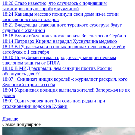
18:26
Стало известно, что случилось с поднявшим
заминированную коробку мужчиной
18:24
Канадцы массово покинули свои дома из-за сотни
«взрывоопасных» пожаров
18:21
Владельцы атакованного турецкого сухогруза будут
судиться с Украиной
18:18
Вучич объяснился после визита Зеленского в Сербию
18:14
Патриарх Кирилл наградил Хуснуллина медалью
18:13
В ГД рассказали о новых правилах перевозки детей в
автобусах с 1 сентября
18:10
Поддубный назвал город, выступающий первым
эшелоном защиты от БПЛА
18:10
В МИД раскрыли, чем санкции против России
обернулись для ЕС
18:07
«Синдикат нищих королей»: журналист раскрыл, кого
Зеленский строит из себя
18:04
Украинская полиция выгнала жителей Запорожья из их
домов
18:01
Один человек погиб и семь пострадали при
столкновении лодок на Кубани
Дальше
Самое популярное