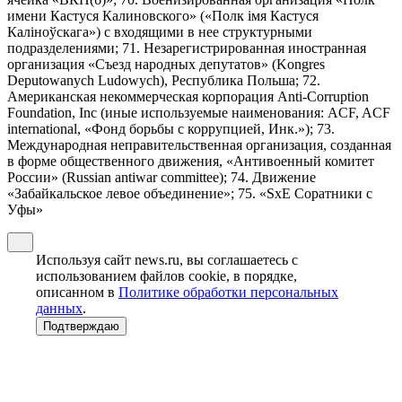
имени Кастуся Калиновского» («Полк iмя Кастуся
Калiноўскага») с входящими в нее структурными
подразделениями; 71. Незарегистрированная иностранная
организация «Съезд народных депутатов» (Kongres
Deputowanych Ludowych), Республика Польша; 72.
Американская некоммерческая корпорация Anti-Corruption
Foundation, Inc (иные используемые наименования: ACF, ACF
international, «Фонд борьбы с коррупцией, Инк.»); 73.
Международная неправительственная организация, созданная
в форме общественного движения, «Антивоенный комитет
России» (Russian antiwar committee); 74. Движение
«Забайкальское левое объединение»; 75. «SxE Соратники с
Уфы»
Используя сайт news.ru, вы соглашаетесь с
использованием файлов cookie, в порядке,
описанном в
Политике обработки персональных
данных
.
Подтверждаю