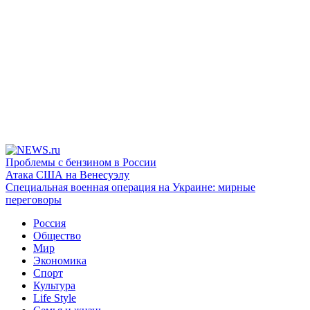
Проблемы с бензином в России
Атака США на Венесуэлу
Специальная военная операция на Украине: мирные
переговоры
Россия
Общество
Мир
Экономика
Спорт
Культура
Life Style