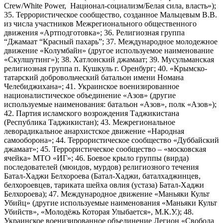
Crew/White Power, Национал-социализм/Белая сила, власть»);
35. Террористическое сообщество, созданное Мальцевым В.В.
из числа участников Межрегионального общественного
движения «Артподготовка»; 36. Религиозная группа
“Джамаат “Красный пахарь”; 37. Международное молодежное
движение «Колумбайн» (другое используемое наименование
«Скулшутинг»); 38. Хатлонский джамаат; 39. Мусульманская
религиозная группа п. Кушкуль г. Оренбург; 40. «Крымско-
татарский добровольческий батальон имени Номана
Челебиджихана»; 41. Украинское военизированное
националистическое объединение «Азов» (другие
используемые наименования: батальон «Азов», полк «Азов»);
42. Партия исламского возрождения Таджикистана
(Республика Таджикистан); 43. Межрегиональное
леворадикальное анархистское движение «Народная
самооборона»; 44. Террористическое сообщество «Дуббайский
джамаат»; 45. Террористическое сообщество – «московская
ячейка» МТО «ИГ»; 46. Боевое крыло группы (вирда)
последователей (мюидов, мурдов) религиозного течения
Батал-Хаджи Белхороева (Батал-Хаджи, баталхаджинцев,
белхороевцев, тариката шейха овлия (устаза) Батал-Хаджи
Белхороева); 47. Международное движение «Маньяки Культ
Убийц» (другие используемые наименования «Маньяки Культ
Убийств», «Молодёжь Которая Улыбается», М.К.У.); 48.
Украинское военизированное объединение Легион «Свобода