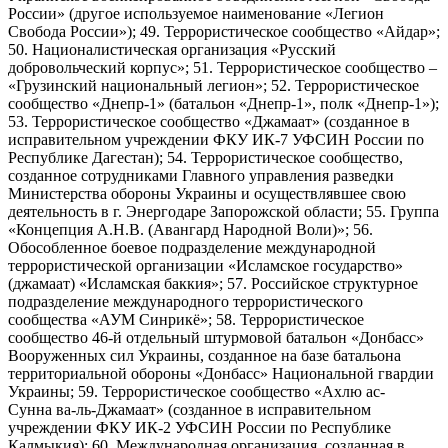
России» (другое используемое наименование «Легион
Свобода России»); 49. Террористическое сообщество «Айдар»;
50. Националистическая организация «Русский
добровольческий корпус»; 51. Террористическое сообщество –
«Грузинский национальный легион»; 52. Террористическое
сообщество «Днепр-1» (батальон «Днепр-1», полк «Днепр-1»);
53. Террористическое сообщество «Джамаат» (созданное в
исправительном учреждении ФКУ ИК-7 УФСИН России по
Республике Дагестан); 54. Террористическое сообщество,
созданное сотрудниками Главного управления разведки
Министерства обороны Украины и осуществлявшее свою
деятельность в г. Энергодаре Запорожской области; 55. Группа
«Концепция А.Н.В. (Авангард Народной Воли)»; 56.
Обособленное боевое подразделение международной
террористической организации «Исламское государство»
(джамаат) «Исламская баккия»; 57. Российское структурное
подразделение международного террористического
сообщества «АУМ Синрикё»; 58. Террористическое
сообщество 46-й отдельный штурмовой батальон «Донбасс»
Вооруженных сил Украины, созданное на базе батальона
территориальной обороны «Донбасс» Национальной гвардии
Украины; 59. Террористическое сообщество «Ахлю ас-
Сунна ва-ль-Джамаат» (созданное в исправительном
учреждении ФКУ ИК-2 УФСИН России по Республике
Калмыкия); 60. Международная организация, созданная в