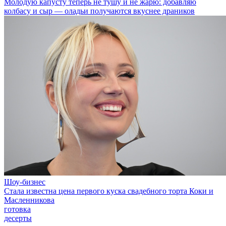
Молодую капусту теперь не тушу и не жарю: добавляю
колбасу и сыр — оладьи получаются вкуснее драников
Шоу-бизнес
Стала известна цена первого куска свадебного торта Коки и
Масленникова
готовка
десерты