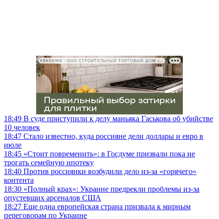
РЕКЛАМА • ООО СТРОИТЕЛЬНЫЙ ТОРГОВЫЙ ДОМ «ПЕТРОВИЧ», ИНН 7802348846
18:49
В суде приступили к делу маньяка Гаськова об убийстве
10 человек
18:47
Стало известно, куда россияне дели доллары и евро в
июле
18:45
«Стоит повременить»: в Госдуме призвали пока не
трогать семейную ипотеку
18:40
Против россиянки возбудили дело из-за «горячего»
контента
18:30
«Полный крах»: Украине предрекли проблемы из-за
опустевших арсеналов США
18:27
Еще одна европейская страна призвала к мирным
переговорам по Украине