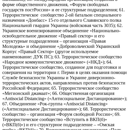
форме общественного движения, «Форум свободных
государств постРоссии» и ее структурные подразделения; 61.
Террористическое сообщество 2-ой батальон специального
назначения «Донбасс» 15-го отдельного Славянского полка
Национальной гвардии Украины (войсковая часть 3035); 62.
Украинское военизированное объединение «Национально-
освободительное движение «Правый сектор» и его
структурные подразделения – организация «Правая
Молодежь» и объединение «Добровольческий Украинский
Корпус «Правый Сектор» (другое используемое
наименование: ДУК ПС); 63. Террористическое сообщество
«Народное коммунистическое движение» («НКД»); 64.
Террористическое сообщество, созданное для подготовки и
совершения на территории г. Перми в целях оказания помощи
Службе безопасности Украины и Украине диверсионно-
террористических актов, направленных против безопасности
Российской Федерации; 65. Террористическое сообщество
«Мегионский джамаат»; 66. Общественная организация
«Antisocial Distancing» («Антисоциальное Дистанцирование»);
67. Объединение «Рок-группа «Antisocial Distancing»
(«Антисоциальное Дистанцирование»); 68. Террористическое
сообщество – организация «Форум свободной России»; 69.
Террористическое сообщество «Вступить в ВКП(б)»
(«ВКП(б)») и его структурное подразделение – «Омская
ячейка «ВКП(б)»; 70. Военизированная организация «Полк