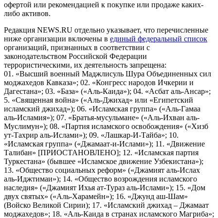
офертой или рекомендацией к покупке или продаже каких-
либо активов.
Редакция NEWS.RU отдельно указывает, что перечисленные
ниже организации включены в
единый федеральный список
организаций, признанных в соответствии с
законодательством Российской Федерации
террористическими, их деятельность запрещена:
01. «Высший военный Маджлисуль Шура Объединенных сил
моджахедов Кавказа»; 02. «Конгресс народов Ичкерии и
Дагестана»; 03. «База» («Аль-Каида»); 04. «Асбат аль-Ансар»;
5. «Священная война» («Аль-Джихад» или «Египетский
исламский джихад»); 06. «Исламская группа» («Аль-Гамаа
аль-Исламия»); 07. «Братья-мусульмане» («Аль-Ихван аль-
Муслимун»); 08. «Партия исламского освобождения» («Хизб
ут-Тахрир аль-Ислами»); 09. «Лашкар-И-Тайба»; 10.
«Исламская группа» («Джамаат-и-Ислами»); 11. «Движение
Талибан» [ПРИОСТАНОВЛЕНО]; 12. «Исламская партия
Туркестана» (бывшее «Исламское движение Узбекистана»);
13. «Общество социальных реформ» («Джамият аль-Ислах
аль-Иджтимаи»); 14. «Общество возрождения исламского
наследия» («Джамият Ихья ат-Тураз аль-Ислами»); 15. «Дом
двух святых» («Аль-Харамейн»); 16. «Джунд аш-Шам»
(Войско Великой Сирии); 17. «Исламский джихад – Джамаат
моджахедов»; 18. «Аль-Каида в странах исламского Магриба»;