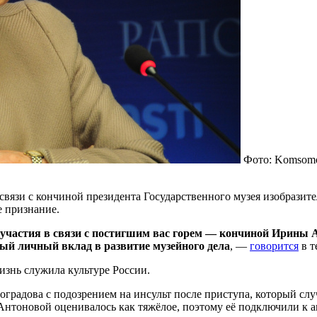
Фото: Komsomol
связи с кончиной президента Государственного музея изобраз
е признание.
 участия в связи с постигшим вас горем — кончиной Ирины А
ый личный вклад в развитие музейного дела
, —
говорится
в т
изнь служила культуре России.
градова с подозрением на инсульт после приступа, который слу
Антоновой оценивалось как тяжёлое, поэтому её подключили к а