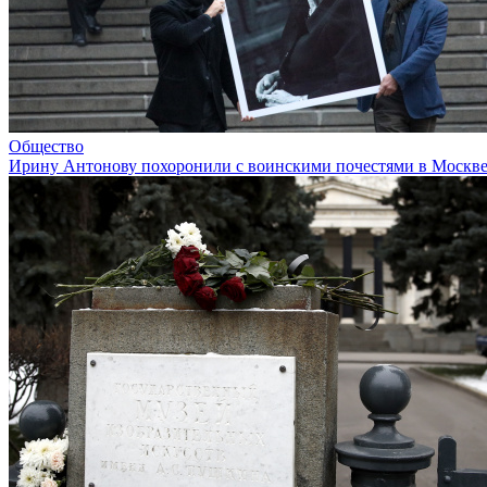
Общество
Ирину Антонову похоронили с воинскими почестями в Москв