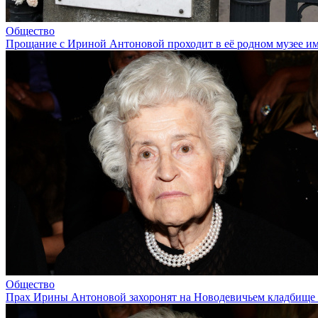
Общество
Прощание с Ириной Антоновой проходит в её родном музее 
Общество
Прах Ирины Антоновой захоронят на Новодевичьем кладбище 