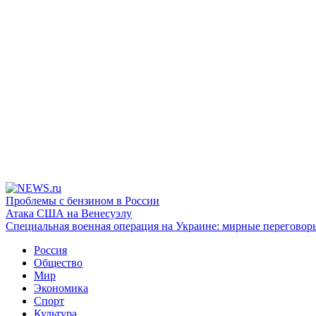
Проблемы с бензином в России
Атака США на Венесуэлу
Специальная военная операция на Украине: мирные переговор
Россия
Общество
Мир
Экономика
Спорт
Культура