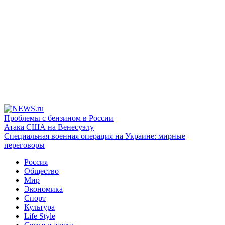
Проблемы с бензином в России
Атака США на Венесуэлу
Специальная военная операция на Украине: мирные
переговоры
Россия
Общество
Мир
Экономика
Спорт
Культура
Life Style