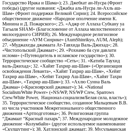
Государство Ирака и Шама»); 23. Джебхат ан-Нусра (Фронт
победы) (другие названия: «Джабха аль-Нусра ли-Ахль аш-
Шам» (Фронт поддержки Великой Сирии); 24. Всероссийское
общественное движение «Народное ополчение имени К.
Минина и Д. Пожарского»; 25. «Аджр от Аллаха Субхану уа
Тагьаля SHAM» (Благословение от Аллаха милоственного и
милосердного СИРИЯ); 26. Международное религиозное
объединение «АУМ Синрике» (AumShinrikyo, AUM, Aleph);
27. «Муджахеды джамаата Ат-Тавхида Валь-Джихад»; 28.
«Чистопольский Джамаат»; 29. «Рохнамо ба суи давлати
исломи» («Путеводитель в исламское государство»); 30.
Террористическое сообщество «Сеть»; 31. «Катиба Таухид
валь-Джихад»; 32. «Хайят Тахрир аш-Шам» («Организация
освобождения Леванта», «Хайят Тахрир аш-Шам», «Хейят
Тахрир аш-Шам», «Хейят Тахрир Аш-Шам», «Хайят Тахри
аш-Шам», «Тахрир аш-Шам»); 33. «Ахлю Сунна Валь
Джамаа» («Красноярский джамаат»); 34. «National
Socialism/White Power» («NS/WP, NS/WP Crew, Sparrows
Crew/White Power, Национал-социализм/Белая сила, власть»);
35. Террористическое сообщество, созданное Мальцевым В.В.
из числа участников Межрегионального общественного
движения «Артподготовка»; 36. Религиозная группа
“Джамаат “Красный пахарь”; 37. Международное молодежное
движение «Колумбайн» (другое используемое наименование
«Скулшутинг»); 38. Хатлонский джамаат; 39. Мусульманская