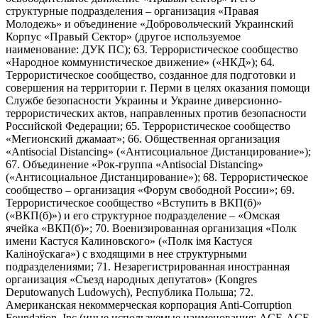
структурные подразделения – организация «Правая
Молодежь» и объединение «Добровольческий Украинский
Корпус «Правый Сектор» (другое используемое
наименование: ДУК ПС); 63. Террористическое сообщество
«Народное коммунистическое движение» («НКД»); 64.
Террористическое сообщество, созданное для подготовки и
совершения на территории г. Перми в целях оказания помощи
Службе безопасности Украины и Украине диверсионно-
террористических актов, направленных против безопасности
Российской Федерации; 65. Террористическое сообщество
«Мегионский джамаат»; 66. Общественная организация
«Antisocial Distancing» («Антисоциальное Дистанцирование»);
67. Объединение «Рок-группа «Antisocial Distancing»
(«Антисоциальное Дистанцирование»); 68. Террористическое
сообщество – организация «Форум свободной России»; 69.
Террористическое сообщество «Вступить в ВКП(б)»
(«ВКП(б)») и его структурное подразделение – «Омская
ячейка «ВКП(б)»; 70. Военизированная организация «Полк
имени Кастуся Калиновского» («Полк iмя Кастуся
Калiноўскага») с входящими в нее структурными
подразделениями; 71. Незарегистрированная иностранная
организация «Съезд народных депутатов» (Kongres
Deputowanych Ludowych), Республика Польша; 72.
Американская некоммерческая корпорация Anti-Corruption
Foundation, Inc (иные используемые наименования: ACF, ACF