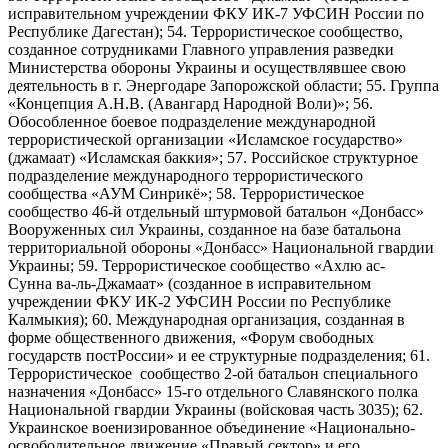
исправительном учреждении ФКУ ИК-7 УФСИН России по
Республике Дагестан); 54. Террористическое сообщество,
созданное сотрудниками Главного управления разведки
Министерства обороны Украины и осуществлявшее свою
деятельность в г. Энергодаре Запорожской области; 55. Группа
«Концепция А.Н.В. (Авангард Народной Воли)»; 56.
Обособленное боевое подразделение международной
террористической организации «Исламское государство»
(джамаат) «Исламская баккия»; 57. Российское структурное
подразделение международного террористического
сообщества «АУМ Синрикё»; 58. Террористическое
сообщество 46-й отдельный штурмовой батальон «Донбасс»
Вооруженных сил Украины, созданное на базе батальона
территориальной обороны «Донбасс» Национальной гвардии
Украины; 59. Террористическое сообщество «Ахлю ас-
Сунна ва-ль-Джамаат» (созданное в исправительном
учреждении ФКУ ИК-2 УФСИН России по Республике
Калмыкия); 60. Международная организация, созданная в
форме общественного движения, «Форум свободных
государств постРоссии» и ее структурные подразделения; 61.
Террористическое сообщество 2-ой батальон специального
назначения «Донбасс» 15-го отдельного Славянского полка
Национальной гвардии Украины (войсковая часть 3035); 62.
Украинское военизированное объединение «Национально-
освободительное движение «Правый сектор» и его