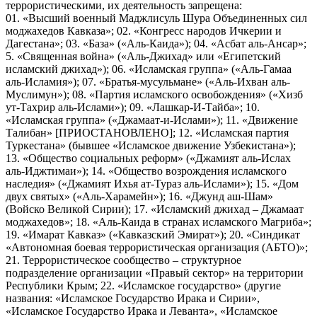
террористическими, их деятельность запрещена:
01. «Высший военный Маджлисуль Шура Объединенных сил
моджахедов Кавказа»; 02. «Конгресс народов Ичкерии и
Дагестана»; 03. «База» («Аль-Каида»); 04. «Асбат аль-Ансар»;
5. «Священная война» («Аль-Джихад» или «Египетский
исламский джихад»); 06. «Исламская группа» («Аль-Гамаа
аль-Исламия»); 07. «Братья-мусульмане» («Аль-Ихван аль-
Муслимун»); 08. «Партия исламского освобождения» («Хизб
ут-Тахрир аль-Ислами»); 09. «Лашкар-И-Тайба»; 10.
«Исламская группа» («Джамаат-и-Ислами»); 11. «Движение
Талибан» [ПРИОСТАНОВЛЕНО]; 12. «Исламская партия
Туркестана» (бывшее «Исламское движение Узбекистана»);
13. «Общество социальных реформ» («Джамият аль-Ислах
аль-Иджтимаи»); 14. «Общество возрождения исламского
наследия» («Джамият Ихья ат-Тураз аль-Ислами»); 15. «Дом
двух святых» («Аль-Харамейн»); 16. «Джунд аш-Шам»
(Войско Великой Сирии); 17. «Исламский джихад – Джамаат
моджахедов»; 18. «Аль-Каида в странах исламского Магриба»;
19. «Имарат Кавказ» («Кавказский Эмират»); 20. «Синдикат
«Автономная боевая террористическая организация (АБТО)»;
21. Террористическое сообщество – структурное
подразделение организации «Правый сектор» на территории
Республики Крым; 22. «Исламское государство» (другие
названия: «Исламское Государство Ирака и Сирии»,
«Исламское Государство Ирака и Леванта», «Исламское