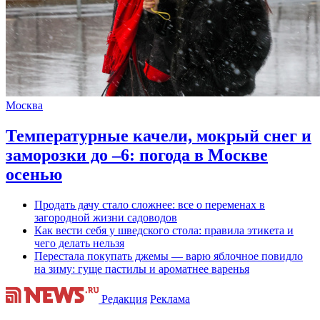
Москва
Температурные качели, мокрый снег и
заморозки до –6: погода в Москве
осенью
Продать дачу стало сложнее: все о переменах в
загородной жизни садоводов
Как вести себя у шведского стола: правила этикета и
чего делать нельзя
Перестала покупать джемы — варю яблочное повидло
на зиму: гуще пастилы и ароматнее варенья
Редакция
Реклама