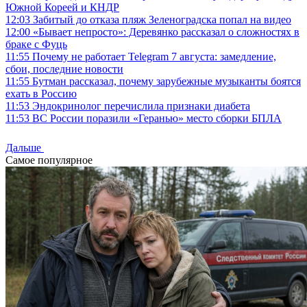
Южной Кореей и КНДР
12:03
Забитый до отказа пляж Зеленоградска попал на видео
12:00
«Бывает непросто»: Деревянко рассказал о сложностях в
браке с Фуць
11:55
Почему не работает Telegram 7 августа: замедление,
сбои, последние новости
11:55
Бутман рассказал, почему зарубежные музыканты боятся
ехать в Россию
11:53
Эндокринолог перечислила признаки диабета
11:53
ВС России поразили «Геранью» место сборки БПЛА
Дальше
Самое популярное