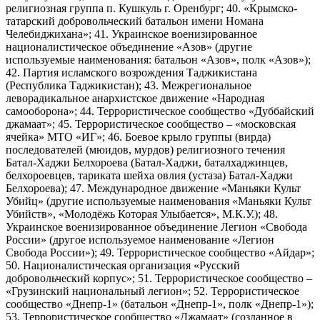
религиозная группа п. Кушкуль г. Оренбург; 40. «Крымско-
татарский добровольческий батальон имени Номана
Челебиджихана»; 41. Украинское военизированное
националистическое объединение «Азов» (другие
используемые наименования: батальон «Азов», полк «Азов»);
42. Партия исламского возрождения Таджикистана
(Республика Таджикистан); 43. Межрегиональное
леворадикальное анархистское движение «Народная
самооборона»; 44. Террористическое сообщество «Дуббайский
джамаат»; 45. Террористическое сообщество – «московская
ячейка» МТО «ИГ»; 46. Боевое крыло группы (вирда)
последователей (мюидов, мурдов) религиозного течения
Батал-Хаджи Белхороева (Батал-Хаджи, баталхаджинцев,
белхороевцев, тариката шейха овлия (устаза) Батал-Хаджи
Белхороева); 47. Международное движение «Маньяки Культ
Убийц» (другие используемые наименования «Маньяки Культ
Убийств», «Молодёжь Которая Улыбается», М.К.У.); 48.
Украинское военизированное объединение Легион «Свобода
России» (другое используемое наименование «Легион
Свобода России»); 49. Террористическое сообщество «Айдар»;
50. Националистическая организация «Русский
добровольческий корпус»; 51. Террористическое сообщество –
«Грузинский национальный легион»; 52. Террористическое
сообщество «Днепр-1» (батальон «Днепр-1», полк «Днепр-1»);
53. Террористическое сообщество «Джамаат» (созданное в