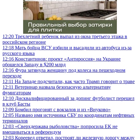
12:20
Трехлетний ребенок выпал из окна третьего этажа в
российском регионе
12:18
Мать бойца ВСУ избили и высадили из автобуса из-за
русского языка
12:16
Константинов: проект «Антироссия» на Украине
обошелся Западу в $200 млрд
12:16
Фура затянула женщину под колеса на пешеходном
переходе
12:11
На Западе подсчитали, как часто Трамп говорит о траве
12:11
Ветеринар назвала безопасную альтернативу
фумигаторам
12:10
Дисквалифицированный за допинг футболист перешел
в клуб Басты
12:09
Бомбил прогонят с вокзалов и из «Внуково»
12:05
Названо имя источника СБУ по координатам нефтяных
терминалов
12:03
«Сверхдержава рыболовства» попросила ЕК не
вмешиваться в референдум
12:03
Кореевед ответил, построят ли железную дорогу между