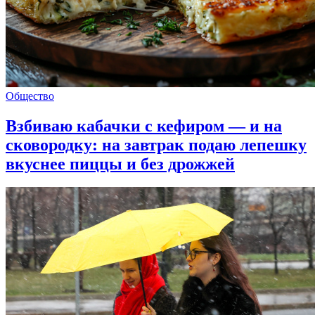
Общество
Взбиваю кабачки с кефиром — и на
сковородку: на завтрак подаю лепешку
вкуснее пиццы и без дрожжей