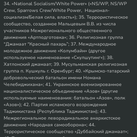
34. «National Socialism/White Power» («NS/WP, NS/WP
Crew, Sparrows Crew/White Power, Национал-
социализм/Белая сила, власть»); 35. Террористическое
сообщество, созданное Мальцевым В.В. из числа
участников Межрегионального общественного
движения «Артподготовка»; 36. Религиозная группа
“Джамаат “Красный пахарь”; 37. Международное
молодежное движение «Колумбайн» (другое
используемое наименование «Скулшутинг»); 38.
Хатлонский джамаат; 39. Мусульманская религиозная
группа п. Кушкуль г. Оренбург; 40. «Крымско-татарский
добровольческий батальон имени Номана
Челебиджихана»; 41. Украинское военизированное
националистическое объединение «Азов» (другие
используемые наименования: батальон «Азов», полк
«Азов»); 42. Партия исламского возрождения
Таджикистана (Республика Таджикистан); 43.
Межрегиональное леворадикальное анархистское
движение «Народная самооборона»; 44.
Террористическое сообщество «Дуббайский джамаат»;