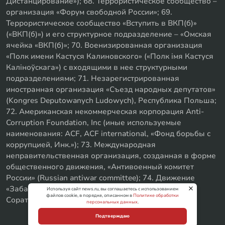
Дистанцирование»); 68. Террористическое сообщество –
организация «Форум свободной России»; 69.
Террористическое сообщество «Вступить в ВКП(б)»
(«ВКП(б)») и его структурное подразделение – «Омская
ячейка «ВКП(б)»; 70. Военизированная организация
«Полк имени Кастуся Калиновского» («Полк iмя Кастуся
Калiноўскага») с входящими в нее структурными
подразделениями; 71. Незарегистрированная
иностранная организация «Съезд народных депутатов»
(Kongres Deputowanych Ludowych), Республика Польша;
72. Американская некоммерческая корпорация Anti-
Corruption Foundation, Inc (иные используемые
наименования: ACF, ACF international, «Фонд борьбы с
коррупцией, Инк.»); 73. Международная
неправительственная организация, созданная в форме
общественного движения, «Антивоенный комитет
России» (Russian antiwar committee); 74. Движение
«Забайкальское левое объединение»; 75. «SxE
Используя сайт news.ru, вы соглашаетесь с использованием
файлов cookie, в порядке, описанном в
Политике обработки
Соратники с Уфы»
персональных данных
.
Подтверждаю