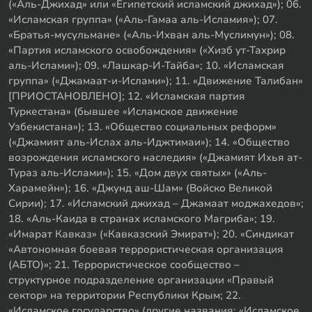
(«Аль-Джихад» или «Египетский исламский джихад»); 06.
«Исламская группа» («Аль-Гамаа аль-Исламия»); 07.
«Братья-мусульмане» («Аль-Ихван аль-Муслимун»); 08.
«Партия исламского освобождения» («Хизб ут-Тахрир
аль-Ислами»); 09. «Лашкар-И-Тайба»; 10. «Исламская
группа» («Джамаат-и-Ислами»); 11. «Движение Талибан»
[ПРИОСТАНОВЛЕНО]; 12. «Исламская партия
Туркестана» (бывшее «Исламское движение
Узбекистана»); 13. «Общество социальных реформ»
(«Джамият аль-Ислах аль-Иджтимаи»); 14. «Общество
возрождения исламского наследия» («Джамият Ихья ат-
Тураз аль-Ислами»); 15. «Дом двух святых» («Аль-
Харамейн»); 16. «Джунд аш-Шам» (Войско Великой
Сирии); 17. «Исламский джихад – Джамаат моджахедов»;
18. «Аль-Каида в странах исламского Магриба»; 19.
«Имарат Кавказ» («Кавказский Эмират»); 20. «Синдикат
«Автономная боевая террористическая организация
(АБТО)»; 21. Террористическое сообщество –
структурное подразделение организации «Правый
сектор» на территории Республики Крым; 22.
«Исламское государство» (другие названия: «Исламское