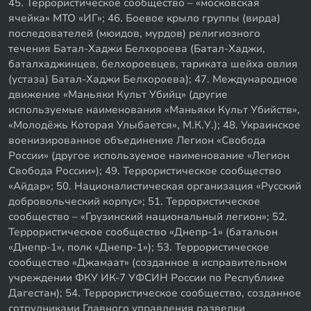
45. Террористическое сообщество – «московская
ячейка» МТО «ИГ»; 46. Боевое крыло группы (вирда)
последователей (мюидов, мурдов) религиозного
течения Батал-Хаджи Белхороева (Батал-Хаджи,
баталхаджинцев, белхороевцев, тариката шейха овлия
(устаза) Батал-Хаджи Белхороева); 47. Международное
движение «Маньяки Культ Убийц» (другие
используемые наименования «Маньяки Культ Убийств»,
«Молодёжь Которая Улыбается», М.К.У.); 48. Украинское
военизированное объединение Легион «Свобода
России» (другое используемое наименование «Легион
Свобода России»); 49. Террористическое сообщество
«Айдар»; 50. Националистическая организация «Русский
добровольческий корпус»; 51. Террористическое
сообщество – «Грузинский национальный легион»; 52.
Террористическое сообщество «Днепр-1» (батальон
«Днепр-1», полк «Днепр-1»); 53. Террористическое
сообщество «Джамаат» (созданное в исправительном
учреждении ФКУ ИК-7 УФСИН России по Республике
Дагестан); 54. Террористическое сообщество, созданное
сотрудниками Главного управления разведки