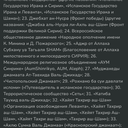
Государство Ирака и Сирии», «Исламское Государство
Ирака и Леванта», «Исламское Государство Ирака и
Шама»); 23. Джебхат ан-Нусра (Фронт победы) (другие
названия: «Джабха аль-Нусра ли-Ахль аш-Шам» (Фронт
поддержки Великой Сирии); 24. Всероссийское
общественное движение «Народное ополчение имени
К. Минина и Д. Пожарского»; 25. «Аджр от Аллаха
Субхану уа Тагьаля SHAM» (Благословение от Аллаха
милоственного и милосердного СИРИЯ); 26.
Международное религиозное объединение «АУМ
Синрике» (AumShinrikyo, AUM, Aleph); 27. «Муджахеды
джамаата Ат-Тавхида Валь-Джихад»; 28.
«Чистопольский Джамаат»; 29. «Рохнамо ба суи давлати
исломи» («Путеводитель в исламское государство»); 30.
Террористическое сообщество «Сеть»; 31. «Катиба
Таухид валь-Джихад»; 32. «Хайят Тахрир аш-Шам»
(«Организация освобождения Леванта», «Хайят Тахрир
аш-Шам», «Хейят Тахрир аш-Шам», «Хейят Тахрир Аш-
Шам», «Хайят Тахри аш-Шам», «Тахрир аш-Шам»); 33.
«Ахлю Сунна Валь Джамаа» («Красноярский джамаат»);