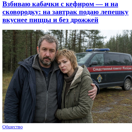
Взбиваю кабачки с кефиром — и на
сковородку: на завтрак подаю лепешку
вкуснее пиццы и без дрожжей
Общество