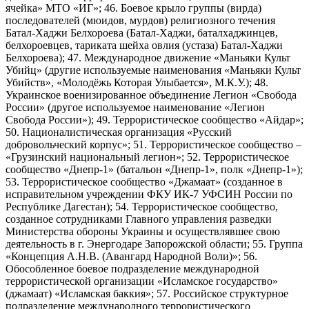
ячейка» МТО «ИГ»; 46. Боевое крыло группы (вирда)
последователей (мюидов, мурдов) религиозного течения
Батал-Хаджи Белхороева (Батал-Хаджи, баталхаджинцев,
белхороевцев, тариката шейха овлия (устаза) Батал-Хаджи
Белхороева); 47. Международное движение «Маньяки Культ
Убийц» (другие используемые наименования «Маньяки Культ
Убийств», «Молодёжь Которая Улыбается», М.К.У.); 48.
Украинское военизированное объединение Легион «Свобода
России» (другое используемое наименование «Легион
Свобода России»); 49. Террористическое сообщество «Айдар»;
50. Националистическая организация «Русский
добровольческий корпус»; 51. Террористическое сообщество –
«Грузинский национальный легион»; 52. Террористическое
сообщество «Днепр-1» (батальон «Днепр-1», полк «Днепр-1»);
53. Террористическое сообщество «Джамаат» (созданное в
исправительном учреждении ФКУ ИК-7 УФСИН России по
Республике Дагестан); 54. Террористическое сообщество,
созданное сотрудниками Главного управления разведки
Министерства обороны Украины и осуществлявшее свою
деятельность в г. Энергодаре Запорожской области; 55. Группа
«Концепция А.Н.В. (Авангард Народной Воли)»; 56.
Обособленное боевое подразделение международной
террористической организации «Исламское государство»
(джамаат) «Исламская баккия»; 57. Российское структурное
подразделение международного террористического