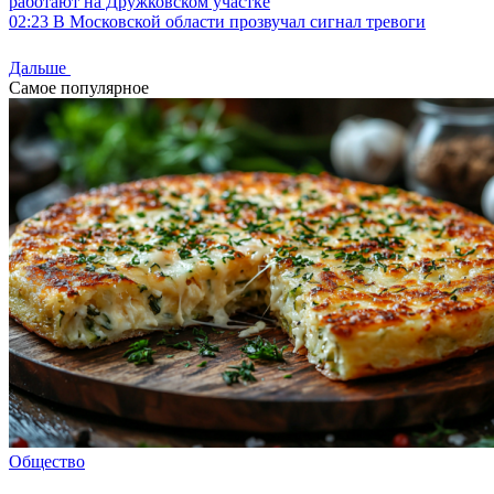
работают на Дружковском участке
02:23
В Московской области прозвучал сигнал тревоги
Дальше
Самое популярное
Общество