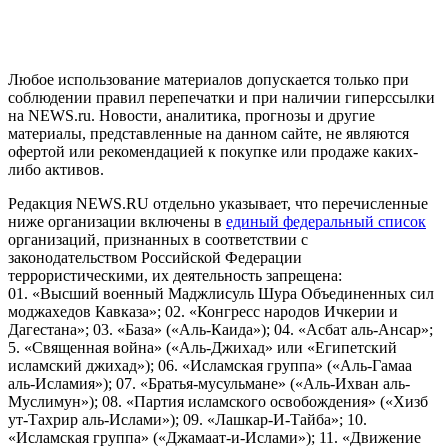
и анализа сведений, относящихся к предпочтениям
пользователей сети "Интернет", находящихся на территории
Российской Федерации)
Любое использование материалов допускается только при
соблюдении правил перепечатки и при наличии гиперссылки
на NEWS.ru. Новости, аналитика, прогнозы и другие
материалы, представленные на данном сайте, не являются
офертой или рекомендацией к покупке или продаже каких-
либо активов.
Редакция NEWS.RU отдельно указывает, что перечисленные
ниже организации включены в
единый федеральный список
организаций, признанных в соответствии с
законодательством Российской Федерации
террористическими, их деятельность запрещена:
01. «Высший военный Маджлисуль Шура Объединенных сил
моджахедов Кавказа»; 02. «Конгресс народов Ичкерии и
Дагестана»; 03. «База» («Аль-Каида»); 04. «Асбат аль-Ансар»;
5. «Священная война» («Аль-Джихад» или «Египетский
исламский джихад»); 06. «Исламская группа» («Аль-Гамаа
аль-Исламия»); 07. «Братья-мусульмане» («Аль-Ихван аль-
Муслимун»); 08. «Партия исламского освобождения» («Хизб
ут-Тахрир аль-Ислами»); 09. «Лашкар-И-Тайба»; 10.
«Исламская группа» («Джамаат-и-Ислами»); 11. «Движение