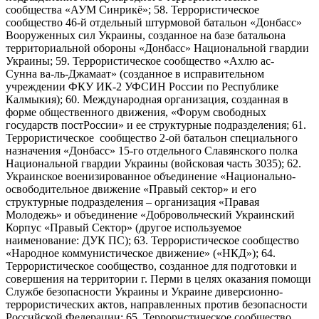
сообщества «АУМ Синрикё»; 58. Террористическое
сообщество 46-й отдельный штурмовой батальон «Донбасс»
Вооруженных сил Украины, созданное на базе батальона
территориальной обороны «Донбасс» Национальной гвардии
Украины; 59. Террористическое сообщество «Ахлю ас-
Сунна ва-ль-Джамаат» (созданное в исправительном
учреждении ФКУ ИК-2 УФСИН России по Республике
Калмыкия); 60. Международная организация, созданная в
форме общественного движения, «Форум свободных
государств постРоссии» и ее структурные подразделения; 61.
Террористическое сообщество 2-ой батальон специального
назначения «Донбасс» 15-го отдельного Славянского полка
Национальной гвардии Украины (войсковая часть 3035); 62.
Украинское военизированное объединение «Национально-
освободительное движение «Правый сектор» и его
структурные подразделения – организация «Правая
Молодежь» и объединение «Добровольческий Украинский
Корпус «Правый Сектор» (другое используемое
наименование: ДУК ПС); 63. Террористическое сообщество
«Народное коммунистическое движение» («НКД»); 64.
Террористическое сообщество, созданное для подготовки и
совершения на территории г. Перми в целях оказания помощи
Службе безопасности Украины и Украине диверсионно-
террористических актов, направленных против безопасности
Российской Федерации; 65. Террористическое сообщество