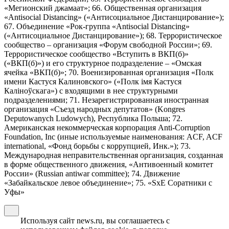
«Мегионский джамаат»; 66. Общественная организация
«Antisocial Distancing» («Антисоциальное Дистанцирование»);
67. Объединение «Рок-группа «Antisocial Distancing»
(«Антисоциальное Дистанцирование»); 68. Террористическое
сообщество – организация «Форум свободной России»; 69.
Террористическое сообщество «Вступить в ВКП(б)»
(«ВКП(б)») и его структурное подразделение – «Омская
ячейка «ВКП(б)»; 70. Военизированная организация «Полк
имени Кастуся Калиновского» («Полк iмя Кастуся
Калiноўскага») с входящими в нее структурными
подразделениями; 71. Незарегистрированная иностранная
организация «Съезд народных депутатов» (Kongres
Deputowanych Ludowych), Республика Польша; 72.
Американская некоммерческая корпорация Anti-Corruption
Foundation, Inc (иные используемые наименования: ACF, ACF
international, «Фонд борьбы с коррупцией, Инк.»); 73.
Международная неправительственная организация, созданная
в форме общественного движения, «Антивоенный комитет
России» (Russian antiwar committee); 74. Движение
«Забайкальское левое объединение»; 75. «SxE Соратники с
Уфы»
Используя сайт news.ru, вы соглашаетесь с