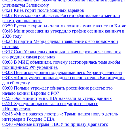
ультиматум Зеленскому
04:21
Киев горит после мощных взрывов
04:07
В нескольких областях России официально отменили
ракетную опасность
03:59
Русские туристы стали «заложниками» таксиста в Китае
03:46
Минпросвещения утвердило график осенних каникул в
2026 году
03:24
В партии Мерца сделали заявление о его возможной
отставке
03:17
Сын Усольцевых раскрыл, какая версия исчезновения
его родных самая реальная
03:08
В МИД объяснили, почему застопорилась тема якобы
похищенных РФ украинцев
03:08
Пентагон уволил поддерживавшего Украину генерала
03:03
«Инструмент пропаганды»: сооснователь «Википедии»
дал ей оценку
03:00
Польша угрожает сбивать российские ракеты: это
начало войны Европы с РФ?
02:55
Экс-министра в США наказали за утечку данных
02:51
Хуснуллин рассказал о ситуации на трассе
«Новороссия»
02:45
«Мне нравятся люстры»: Трамп нашел новую деталь
интерьера в Госдепе США
02:40
«Мясные штурмы»: ВСУ по приказу Драпатого