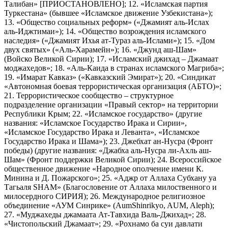
Талибан» [ПРИОСТАНОВЛЕНО]; 12. «Исламская партия
Туркестана» (бывшее «Исламское движение Узбекистана»);
13. «Общество социальных реформ» («Джамият аль-Ислах
аль-Иджтимаи»); 14. «Общество возрождения исламского
наследия» («Джамият Ихья ат-Тураз аль-Ислами»); 15. «Дом
двух святых» («Аль-Харамейн»); 16. «Джунд аш-Шам»
(Войско Великой Сирии); 17. «Исламский джихад – Джамаат
моджахедов»; 18. «Аль-Каида в странах исламского Магриба»;
19. «Имарат Кавказ» («Кавказский Эмират»); 20. «Синдикат
«Автономная боевая террористическая организация (АБТО)»;
21. Террористическое сообщество – структурное
подразделение организации «Правый сектор» на территории
Республики Крым; 22. «Исламское государство» (другие
названия: «Исламское Государство Ирака и Сирии»,
«Исламское Государство Ирака и Леванта», «Исламское
Государство Ирака и Шама»); 23. Джебхат ан-Нусра (Фронт
победы) (другие названия: «Джабха аль-Нусра ли-Ахль аш-
Шам» (Фронт поддержки Великой Сирии); 24. Всероссийское
общественное движение «Народное ополчение имени К.
Минина и Д. Пожарского»; 25. «Аджр от Аллаха Субхану уа
Тагьаля SHAM» (Благословение от Аллаха милоственного и
милосердного СИРИЯ); 26. Международное религиозное
объединение «АУМ Синрике» (AumShinrikyo, AUM, Aleph);
27. «Муджахеды джамаата Ат-Тавхида Валь-Джихад»; 28.
«Чистопольский Джамаат»; 29. «Рохнамо ба суи давлати