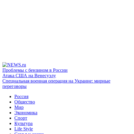
Проблемы с бензином в России
Атака США на Венесуэлу
Специальная военная операция на Украине: мирные
переговоры
Россия
Общество
Мир
Экономика
Спорт
Культура
Life Style