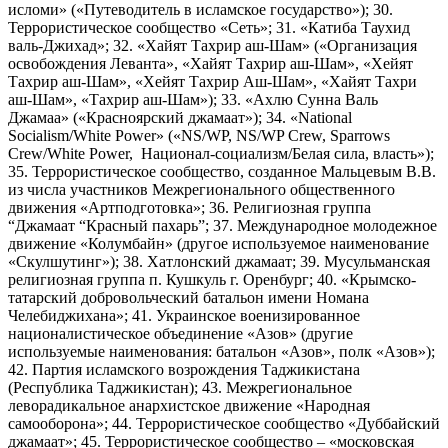
исломи» («Путеводитель в исламское государство»); 30.
Террористическое сообщество «Сеть»; 31. «Катиба Таухид
валь-Джихад»; 32. «Хайят Тахрир аш-Шам» («Организация
освобождения Леванта», «Хайят Тахрир аш-Шам», «Хейят
Тахрир аш-Шам», «Хейят Тахрир Аш-Шам», «Хайят Тахри
аш-Шам», «Тахрир аш-Шам»); 33. «Ахлю Сунна Валь
Джамаа» («Красноярский джамаат»); 34. «National
Socialism/White Power» («NS/WP, NS/WP Crew, Sparrows
Crew/White Power, Национал-социализм/Белая сила, власть»);
35. Террористическое сообщество, созданное Мальцевым В.В.
из числа участников Межрегионального общественного
движения «Артподготовка»; 36. Религиозная группа
“Джамаат “Красный пахарь”; 37. Международное молодежное
движение «Колумбайн» (другое используемое наименование
«Скулшутинг»); 38. Хатлонский джамаат; 39. Мусульманская
религиозная группа п. Кушкуль г. Оренбург; 40. «Крымско-
татарский добровольческий батальон имени Номана
Челебиджихана»; 41. Украинское военизированное
националистическое объединение «Азов» (другие
используемые наименования: батальон «Азов», полк «Азов»);
42. Партия исламского возрождения Таджикистана
(Республика Таджикистан); 43. Межрегиональное
леворадикальное анархистское движение «Народная
самооборона»; 44. Террористическое сообщество «Дуббайский
джамаат»; 45. Террористическое сообщество – «московская