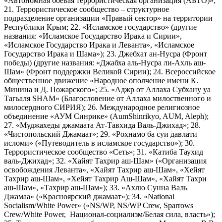
«Автономная боевая террористическая организация (АБТО)»;
21. Террористическое сообщество – структурное
подразделение организации «Правый сектор» на территории
Республики Крым; 22. «Исламское государство» (другие
названия: «Исламское Государство Ирака и Сирии»,
«Исламское Государство Ирака и Леванта», «Исламское
Государство Ирака и Шама»); 23. Джебхат ан-Нусра (Фронт
победы) (другие названия: «Джабха аль-Нусра ли-Ахль аш-
Шам» (Фронт поддержки Великой Сирии); 24. Всероссийское
общественное движение «Народное ополчение имени К.
Минина и Д. Пожарского»; 25. «Аджр от Аллаха Субхану уа
Тагьаля SHAM» (Благословение от Аллаха милоственного и
милосердного СИРИЯ); 26. Международное религиозное
объединение «АУМ Синрике» (AumShinrikyo, AUM, Aleph);
27. «Муджахеды джамаата Ат-Тавхида Валь-Джихад»; 28.
«Чистопольский Джамаат»; 29. «Рохнамо ба суи давлати
исломи» («Путеводитель в исламское государство»); 30.
Террористическое сообщество «Сеть»; 31. «Катиба Таухид
валь-Джихад»; 32. «Хайят Тахрир аш-Шам» («Организация
освобождения Леванта», «Хайят Тахрир аш-Шам», «Хейят
Тахрир аш-Шам», «Хейят Тахрир Аш-Шам», «Хайят Тахри
аш-Шам», «Тахрир аш-Шам»); 33. «Ахлю Сунна Валь
Джамаа» («Красноярский джамаат»); 34. «National
Socialism/White Power» («NS/WP, NS/WP Crew, Sparrows
Crew/White Power, Национал-социализм/Белая сила, власть»);