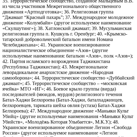
35. Террористическое сообщество, созданное Мальцевым В.В.
из числа участников Межрегионального общественного
движения «Артподготовка»; 36. Религиозная группа
“Джамаат “Красный пахарь”; 37. Международное молодежное
движение «Колумбайн» (другое используемое наименование
«Скулшутинг»); 38. Хатлонский джамаат; 39. Мусульманская
религиозная группа п. Кушкуль г. Оренбург; 40. «Крымско-
татарский добровольческий батальон имени Номана
Челебиджихана»; 41. Украинское военизированное
националистическое объединение «Азов» (другие
используемые наименования: батальон «Азов», полк «Азов»);
42. Партия исламского возрождения Таджикистана
(Республика Таджикистан); 43. Межрегиональное
леворадикальное анархистское движение «Народная
самооборона»; 44. Террористическое сообщество «Дуббайский
джамаат»; 45. Террористическое сообщество – «московская
ячейка» МТО «ИГ»; 46. Боевое крыло группы (вирда)
последователей (мюидов, мурдов) религиозного течения
Батал-Хаджи Белхороева (Батал-Хаджи, баталхаджинцев,
белхороевцев, тариката шейха овлия (устаза) Батал-Хаджи
Белхороева); 47. Международное движение «Маньяки Культ
Убийц» (другие используемые наименования «Маньяки Культ
Убийств», «Молодёжь Которая Улыбается», М.К.У.); 48.
Украинское военизированное объединение Легион «Свобода
России» (другое используемое наименование «Легион