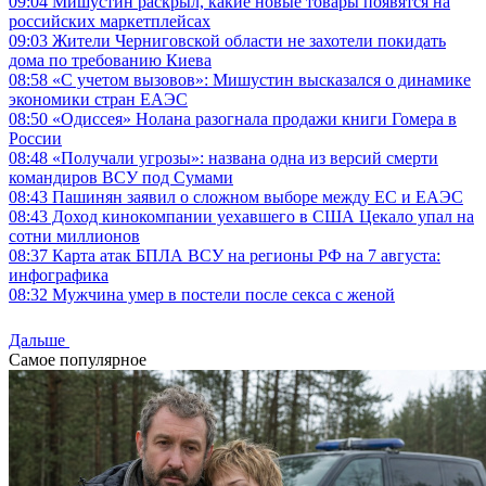
09:04
Мишустин раскрыл, какие новые товары появятся на
российских маркетплейсах
09:03
Жители Черниговской области не захотели покидать
дома по требованию Киева
08:58
«С учетом вызовов»: Мишустин высказался о динамике
экономики стран ЕАЭС
08:50
«Одиссея» Нолана разогнала продажи книги Гомера в
России
08:48
«Получали угрозы»: названа одна из версий смерти
командиров ВСУ под Сумами
08:43
Пашинян заявил о сложном выборе между ЕС и ЕАЭС
08:43
Доход кинокомпании уехавшего в США Цекало упал на
сотни миллионов
08:37
Карта атак БПЛА ВСУ на регионы РФ на 7 августа:
инфографика
08:32
Мужчина умер в постели после секса с женой
Дальше
Самое популярное