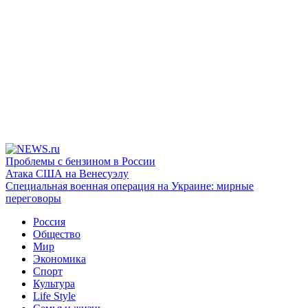
Проблемы с бензином в России
Атака США на Венесуэлу
Специальная военная операция на Украине: мирные
переговоры
Россия
Общество
Мир
Экономика
Спорт
Культура
Life Style