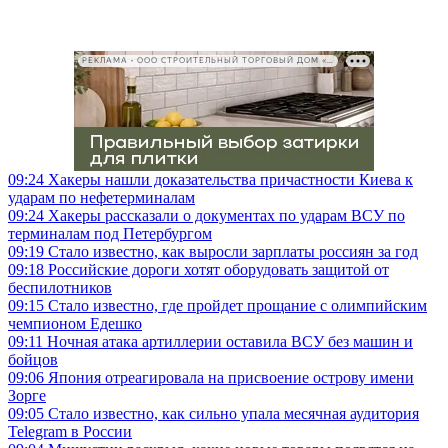
РЕКЛАМА • ООО СТРОИТЕЛЬНЫЙ ТОРГОВЫЙ ДОМ «ПЕТРОВИЧ», ИНН 7802348846
09:24
Хакеры нашли доказательства причастности Киева к
ударам по нефетерминалам
09:24
Хакеры рассказали о документах по ударам ВСУ по
терминалам под Петербургом
09:19
Стало известно, как выросли зарплаты россиян за год
09:18
Российские дороги хотят оборудовать защитой от
беспилотников
09:15
Стало известно, где пройдет прощание с олимпийским
чемпионом Едешко
09:11
Ночная атака артиллерии оставила ВСУ без машин и
бойцов
09:06
Япония отреагировала на присвоение острову имени
Зорге
09:05
Стало известно, как сильно упала месячная аудитория
Telegram в России