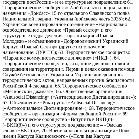
государств постРоссии» и ее структурные подразделения; 61.
Террористическое сообщество 2-ой батальон специального
назначения «Донбасс» 15-го отдельного Славянского полка
Национальной гвардии Украины (войсковая часть 3035); 62.
Украинское военизированное объединение «Национально-
освободительное движение «Правый сектор» и его
структурные подразделения – организация «Правая
Молодежь» и объединение «Добровольческий Украинский
Корпус «Правый Сектор» (другое используемое
наименование: ДУК ПС); 63. Террористическое сообщество
«Народное коммунистическое движение» («НКД»); 64.
Террористическое сообщество, созданное для подготовки и
совершения на территории г. Перми в целях оказания помощи
Службе безопасности Украины и Украине диверсионно-
террористических актов, направленных против безопасности
Российской Федерации; 65. Террористическое сообщество
«Мегионский джамаат»; 66. Общественная организация
«Antisocial Distancing» («Антисоциальное Дистанцирование»);
67. Объединение «Рок-группа «Antisocial Distancing»
(«Антисоциальное Дистанцирование»); 68. Террористическое
сообщество – организация «Форум свободной России»; 69.
Террористическое сообщество «Вступить в ВКП(б)»
(«ВКП(б)») и его структурное подразделение – «Омская
ячейка «ВКП(б)»; 70. Военизированная организация «Полк
имени Кастуся Калиновского» («Полк iмя Кастуся