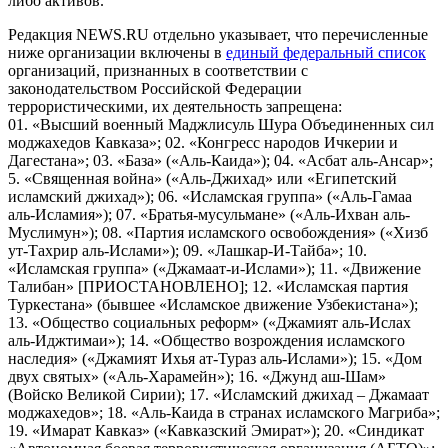
либо активов.
Редакция NEWS.RU отдельно указывает, что перечисленные
ниже организации включены в
единый федеральный список
организаций, признанных в соответствии с
законодательством Российской Федерации
террористическими, их деятельность запрещена:
01. «Высший военный Маджлисуль Шура Объединенных сил
моджахедов Кавказа»; 02. «Конгресс народов Ичкерии и
Дагестана»; 03. «База» («Аль-Каида»); 04. «Асбат аль-Ансар»;
5. «Священная война» («Аль-Джихад» или «Египетский
исламский джихад»); 06. «Исламская группа» («Аль-Гамаа
аль-Исламия»); 07. «Братья-мусульмане» («Аль-Ихван аль-
Муслимун»); 08. «Партия исламского освобождения» («Хизб
ут-Тахрир аль-Ислами»); 09. «Лашкар-И-Тайба»; 10.
«Исламская группа» («Джамаат-и-Ислами»); 11. «Движение
Талибан» [ПРИОСТАНОВЛЕНО]; 12. «Исламская партия
Туркестана» (бывшее «Исламское движение Узбекистана»);
13. «Общество социальных реформ» («Джамият аль-Ислах
аль-Иджтимаи»); 14. «Общество возрождения исламского
наследия» («Джамият Ихья ат-Тураз аль-Ислами»); 15. «Дом
двух святых» («Аль-Харамейн»); 16. «Джунд аш-Шам»
(Войско Великой Сирии); 17. «Исламский джихад – Джамаат
моджахедов»; 18. «Аль-Каида в странах исламского Магриба»;
19. «Имарат Кавказ» («Кавказский Эмират»); 20. «Синдикат