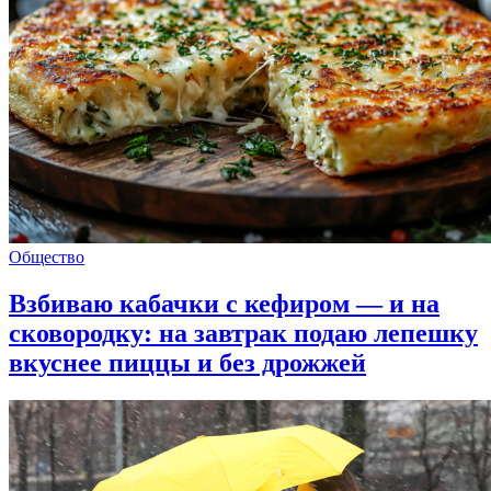
Общество
Взбиваю кабачки с кефиром — и на
сковородку: на завтрак подаю лепешку
вкуснее пиццы и без дрожжей