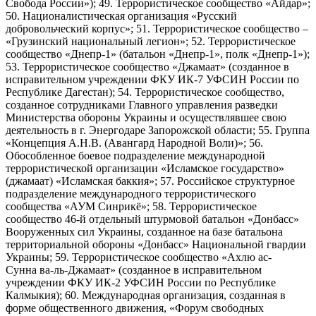
Свобода России»); 49. Террористическое сообщество «Айдар»;
50. Националистическая организация «Русский
добровольческий корпус»; 51. Террористическое сообщество –
«Грузинский национальный легион»; 52. Террористическое
сообщество «Днепр-1» (батальон «Днепр-1», полк «Днепр-1»);
53. Террористическое сообщество «Джамаат» (созданное в
исправительном учреждении ФКУ ИК-7 УФСИН России по
Республике Дагестан); 54. Террористическое сообщество,
созданное сотрудниками Главного управления разведки
Министерства обороны Украины и осуществлявшее свою
деятельность в г. Энергодаре Запорожской области; 55. Группа
«Концепция А.Н.В. (Авангард Народной Воли)»; 56.
Обособленное боевое подразделение международной
террористической организации «Исламское государство»
(джамаат) «Исламская баккия»; 57. Российское структурное
подразделение международного террористического
сообщества «АУМ Синрикё»; 58. Террористическое
сообщество 46-й отдельный штурмовой батальон «Донбасс»
Вооруженных сил Украины, созданное на базе батальона
территориальной обороны «Донбасс» Национальной гвардии
Украины; 59. Террористическое сообщество «Ахлю ас-
Сунна ва-ль-Джамаат» (созданное в исправительном
учреждении ФКУ ИК-2 УФСИН России по Республике
Калмыкия); 60. Международная организация, созданная в
форме общественного движения, «Форум свободных