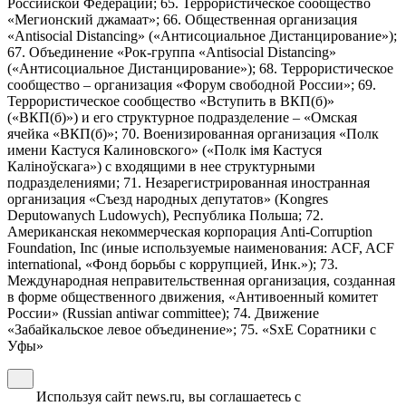
Российской Федерации; 65. Террористическое сообщество
«Мегионский джамаат»; 66. Общественная организация
«Antisocial Distancing» («Антисоциальное Дистанцирование»);
67. Объединение «Рок-группа «Antisocial Distancing»
(«Антисоциальное Дистанцирование»); 68. Террористическое
сообщество – организация «Форум свободной России»; 69.
Террористическое сообщество «Вступить в ВКП(б)»
(«ВКП(б)») и его структурное подразделение – «Омская
ячейка «ВКП(б)»; 70. Военизированная организация «Полк
имени Кастуся Калиновского» («Полк iмя Кастуся
Калiноўскага») с входящими в нее структурными
подразделениями; 71. Незарегистрированная иностранная
организация «Съезд народных депутатов» (Kongres
Deputowanych Ludowych), Республика Польша; 72.
Американская некоммерческая корпорация Anti-Corruption
Foundation, Inc (иные используемые наименования: ACF, ACF
international, «Фонд борьбы с коррупцией, Инк.»); 73.
Международная неправительственная организация, созданная
в форме общественного движения, «Антивоенный комитет
России» (Russian antiwar committee); 74. Движение
«Забайкальское левое объединение»; 75. «SxE Соратники с
Уфы»
Используя сайт news.ru, вы соглашаетесь с