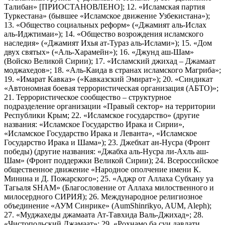
Талибан» [ПРИОСТАНОВЛЕНО]; 12. «Исламская партия
Туркестана» (бывшее «Исламское движение Узбекистана»);
13. «Общество социальных реформ» («Джамият аль-Ислах
аль-Иджтимаи»); 14. «Общество возрождения исламского
наследия» («Джамият Ихья ат-Тураз аль-Ислами»); 15. «Дом
двух святых» («Аль-Харамейн»); 16. «Джунд аш-Шам»
(Войско Великой Сирии); 17. «Исламский джихад – Джамаат
моджахедов»; 18. «Аль-Каида в странах исламского Магриба»;
19. «Имарат Кавказ» («Кавказский Эмират»); 20. «Синдикат
«Автономная боевая террористическая организация (АБТО)»;
21. Террористическое сообщество – структурное
подразделение организации «Правый сектор» на территории
Республики Крым; 22. «Исламское государство» (другие
названия: «Исламское Государство Ирака и Сирии»,
«Исламское Государство Ирака и Леванта», «Исламское
Государство Ирака и Шама»); 23. Джебхат ан-Нусра (Фронт
победы) (другие названия: «Джабха аль-Нусра ли-Ахль аш-
Шам» (Фронт поддержки Великой Сирии); 24. Всероссийское
общественное движение «Народное ополчение имени К.
Минина и Д. Пожарского»; 25. «Аджр от Аллаха Субхану уа
Тагьаля SHAM» (Благословение от Аллаха милоственного и
милосердного СИРИЯ); 26. Международное религиозное
объединение «АУМ Синрике» (AumShinrikyo, AUM, Aleph);
27. «Муджахеды джамаата Ат-Тавхида Валь-Джихад»; 28.
«Чистопольский Джамаат»; 29. «Рохнамо ба суи давлати