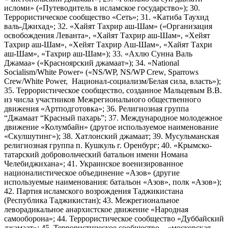
исломи» («Путеводитель в исламское государство»); 30.
Террористическое сообщество «Сеть»; 31. «Катиба Таухид
валь-Джихад»; 32. «Хайят Тахрир аш-Шам» («Организация
освобождения Леванта», «Хайят Тахрир аш-Шам», «Хейят
Тахрир аш-Шам», «Хейят Тахрир Аш-Шам», «Хайят Тахри
аш-Шам», «Тахрир аш-Шам»); 33. «Ахлю Сунна Валь
Джамаа» («Красноярский джамаат»); 34. «National
Socialism/White Power» («NS/WP, NS/WP Crew, Sparrows
Crew/White Power, Национал-социализм/Белая сила, власть»);
35. Террористическое сообщество, созданное Мальцевым В.В.
из числа участников Межрегионального общественного
движения «Артподготовка»; 36. Религиозная группа
“Джамаат “Красный пахарь”; 37. Международное молодежное
движение «Колумбайн» (другое используемое наименование
«Скулшутинг»); 38. Хатлонский джамаат; 39. Мусульманская
религиозная группа п. Кушкуль г. Оренбург; 40. «Крымско-
татарский добровольческий батальон имени Номана
Челебиджихана»; 41. Украинское военизированное
националистическое объединение «Азов» (другие
используемые наименования: батальон «Азов», полк «Азов»);
42. Партия исламского возрождения Таджикистана
(Республика Таджикистан); 43. Межрегиональное
леворадикальное анархистское движение «Народная
самооборона»; 44. Террористическое сообщество «Дуббайский
джамаат»; 45. Террористическое сообщество – «московская