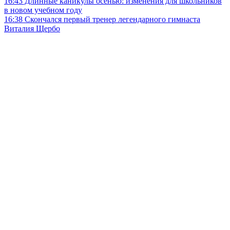
16:43
Длинные каникулы осенью: изменения для школьников
в новом учебном году
16:38
Скончался первый тренер легендарного гимнаста
Виталия Щербо