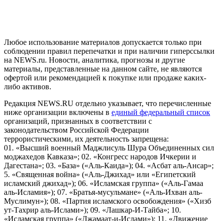
и анализа сведений, относящихся к предпочтениям
пользователей сети "Интернет", находящихся на территории
Российской Федерации)
Любое использование материалов допускается только при
соблюдении правил перепечатки и при наличии гиперссылки
на NEWS.ru. Новости, аналитика, прогнозы и другие
материалы, представленные на данном сайте, не являются
офертой или рекомендацией к покупке или продаже каких-
либо активов.
Редакция NEWS.RU отдельно указывает, что перечисленные
ниже организации включены в
единый федеральный список
организаций, признанных в соответствии с
законодательством Российской Федерации
террористическими, их деятельность запрещена:
01. «Высший военный Маджлисуль Шура Объединенных сил
моджахедов Кавказа»; 02. «Конгресс народов Ичкерии и
Дагестана»; 03. «База» («Аль-Каида»); 04. «Асбат аль-Ансар»;
5. «Священная война» («Аль-Джихад» или «Египетский
исламский джихад»); 06. «Исламская группа» («Аль-Гамаа
аль-Исламия»); 07. «Братья-мусульмане» («Аль-Ихван аль-
Муслимун»); 08. «Партия исламского освобождения» («Хизб
ут-Тахрир аль-Ислами»); 09. «Лашкар-И-Тайба»; 10.
«Исламская группа» («Джамаат-и-Ислами»); 11. «Движение