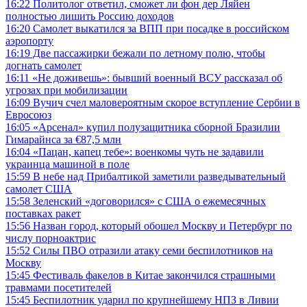
16:22
Политолог ответил, сможет ли фон дер Ляйен
полностью лишить Россию доходов
16:20
Самолет выкатился за ВПП при посадке в российском
аэропорту
16:19
Две пассажирки бежали по летному полю, чтобы
догнать самолет
16:11
«Не доживешь»: бывший военный ВСУ рассказал об
угрозах при мобилизации
16:09
Вучич счел маловероятным скорое вступление Сербии в
Евросоюз
16:05
«Арсенал» купил полузащитника сборной Бразилии
Гимарайнса за €87,5 млн
16:04
«Пацан, капец тебе»: военкомы чуть не задавили
украинца машиной в поле
15:59
В небе над Прибалтикой заметили разведывательный
самолет США
15:58
Зеленский «договорился» с США о ежемесячных
поставках ракет
15:56
Назван город, который обошел Москву и Петербург по
числу порноактрис
15:52
Силы ПВО отразили атаку семи беспилотников на
Москву
15:45
Фестиваль факелов в Китае закончился страшными
травмами посетителей
15:45
Беспилотник ударил по крупнейшему НПЗ в Ливии