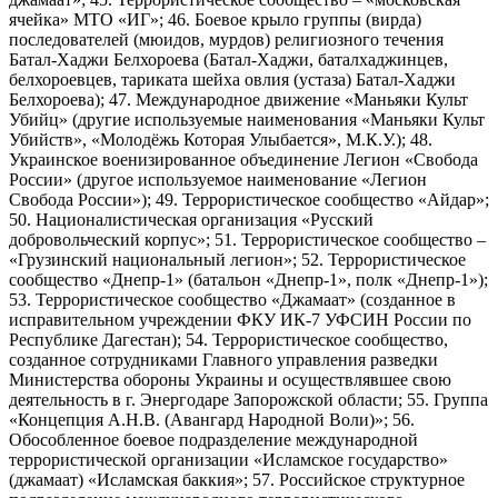
ячейка» МТО «ИГ»; 46. Боевое крыло группы (вирда)
последователей (мюидов, мурдов) религиозного течения
Батал-Хаджи Белхороева (Батал-Хаджи, баталхаджинцев,
белхороевцев, тариката шейха овлия (устаза) Батал-Хаджи
Белхороева); 47. Международное движение «Маньяки Культ
Убийц» (другие используемые наименования «Маньяки Культ
Убийств», «Молодёжь Которая Улыбается», М.К.У.); 48.
Украинское военизированное объединение Легион «Свобода
России» (другое используемое наименование «Легион
Свобода России»); 49. Террористическое сообщество «Айдар»;
50. Националистическая организация «Русский
добровольческий корпус»; 51. Террористическое сообщество –
«Грузинский национальный легион»; 52. Террористическое
сообщество «Днепр-1» (батальон «Днепр-1», полк «Днепр-1»);
53. Террористическое сообщество «Джамаат» (созданное в
исправительном учреждении ФКУ ИК-7 УФСИН России по
Республике Дагестан); 54. Террористическое сообщество,
созданное сотрудниками Главного управления разведки
Министерства обороны Украины и осуществлявшее свою
деятельность в г. Энергодаре Запорожской области; 55. Группа
«Концепция А.Н.В. (Авангард Народной Воли)»; 56.
Обособленное боевое подразделение международной
террористической организации «Исламское государство»
(джамаат) «Исламская баккия»; 57. Российское структурное