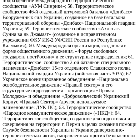
подразделение международного террористического
сообщества «АУМ Синрикё»; 58. Террористическое
сообщество 46-й отдельный штурмовой батальон «Донбасс»
Вооруженных сил Украины, созданное на базе батальона
территориальной обороны «Донбасс» Национальной гвардии
Украины; 59. Террористическое сообщество «Ахлю ас-
Сунна ва-ль-Джамаат» (созданное в исправительном
учреждении ФКУ ИК-2 УФСИН России по Республике
Калмыкия); 60. Международная организация, созданная в
форме общественного движения, «Форум свободных
государств постРоссии» и ее структурные подразделения; 61.
Террористическое сообщество 2-ой батальон специального
назначения «Донбасс» 15-го отдельного Славянского полка
Национальной гвардии Украины (войсковая часть 3035); 62.
Украинское военизированное объединение «Национально-
освободительное движение «Правый сектор» и его
структурные подразделения – организация «Правая
Молодежь» и объединение «Добровольческий Украинский
Корпус «Правый Сектор» (другое используемое
наименование: ДУК ПС); 63. Террористическое сообщество
«Народное коммунистическое движение» («НКД»); 64.
Террористическое сообщество, созданное для подготовки и
совершения на территории г. Перми в целях оказания помощи
Службе безопасности Украины и Украине диверсионно-
террористических актов, направленных против безопасности