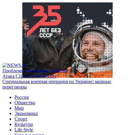
Проблемы с бензином в России
Атака США на Венесуэлу
Специальная военная операция на Украине: мирные
переговоры
Россия
Общество
Мир
Экономика
Спорт
Культура
Life Style