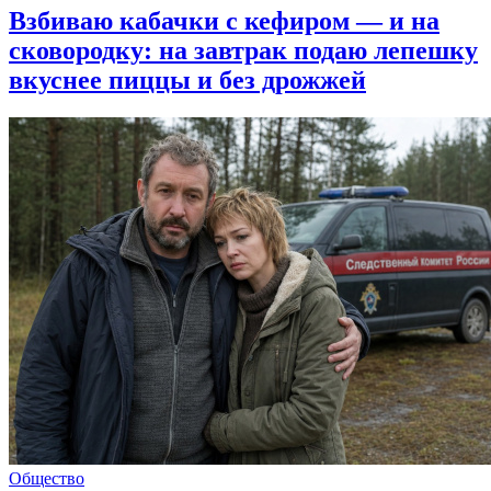
Взбиваю кабачки с кефиром — и на
сковородку: на завтрак подаю лепешку
вкуснее пиццы и без дрожжей
Общество