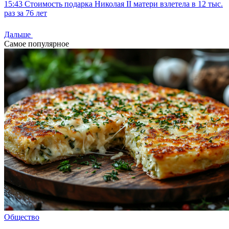
15:43
Стоимость подарка Николая II матери взлетела в 12 тыс.
раз за 76 лет
Дальше
Самое популярное
Общество