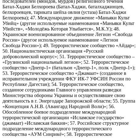
последователей (мюидов, мурдов) религиозного течения
Батал-Хаджи Белхороева (Батал-Хаджи, баталхаджинцев,
белхороевцев, тариката шейха овлия (устаза) Батал-Хаджи
Белхороева); 47. Международное движение «Маньяки Культ
Убийц» (другие используемые наименования «Маньяки Культ
Убийств», «Молодёжь Которая Улыбается», М.К.У.); 48.
Украинское военизированное объединение Легион «Свобода
России» (другое используемое наименование «Легион
Свобода России»); 49. Террористическое сообщество «Айдар»;
50. Националистическая организация «Русский
добровольческий корпус»; 51. Террористическое сообщество –
«Грузинский национальный легион»; 52. Террористическое
сообщество «Днепр-1» (батальон «Днепр-1», полк «Днепр-1»);
53. Террористическое сообщество «Джамаат» (созданное в
исправительном учреждении ФКУ ИК-7 УФСИН России по
Республике Дагестан); 54. Террористическое сообщество,
созданное сотрудниками Главного управления разведки
Министерства обороны Украины и осуществлявшее свою
деятельность в г. Энергодаре Запорожской области; 55. Группа
«Концепция А.Н.В. (Авангард Народной Воли)»; 56.
Обособленное боевое подразделение международной
террористической организации «Исламское государство»
(джамаат) «Исламская баккия»; 57. Российское структурное
подразделение международного террористического
сообщества «АУМ Синрикё»; 58. Террористическое