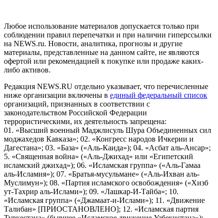
пользователей сети "Интернет", находящихся на территории
Российской Федерации)
Любое использование материалов допускается только при
соблюдении правил перепечатки и при наличии гиперссылки
на NEWS.ru. Новости, аналитика, прогнозы и другие
материалы, представленные на данном сайте, не являются
офертой или рекомендацией к покупке или продаже каких-
либо активов.
Редакция NEWS.RU отдельно указывает, что перечисленные
ниже организации включены в
единый федеральный список
организаций, признанных в соответствии с
законодательством Российской Федерации
террористическими, их деятельность запрещена:
01. «Высший военный Маджлисуль Шура Объединенных сил
моджахедов Кавказа»; 02. «Конгресс народов Ичкерии и
Дагестана»; 03. «База» («Аль-Каида»); 04. «Асбат аль-Ансар»;
5. «Священная война» («Аль-Джихад» или «Египетский
исламский джихад»); 06. «Исламская группа» («Аль-Гамаа
аль-Исламия»); 07. «Братья-мусульмане» («Аль-Ихван аль-
Муслимун»); 08. «Партия исламского освобождения» («Хизб
ут-Тахрир аль-Ислами»); 09. «Лашкар-И-Тайба»; 10.
«Исламская группа» («Джамаат-и-Ислами»); 11. «Движение
Талибан» [ПРИОСТАНОВЛЕНО]; 12. «Исламская партия
Туркестана» (бывшее «Исламское движение Узбекистана»);