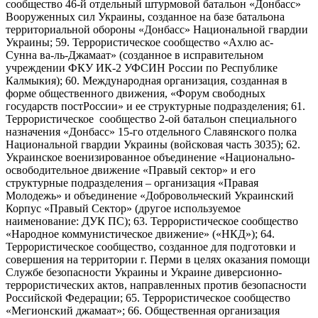
сообщество 46-й отдельный штурмовой батальон «Донбасс»
Вооруженных сил Украины, созданное на базе батальона
территориальной обороны «Донбасс» Национальной гвардии
Украины; 59. Террористическое сообщество «Ахлю ас-
Сунна ва-ль-Джамаат» (созданное в исправительном
учреждении ФКУ ИК-2 УФСИН России по Республике
Калмыкия); 60. Международная организация, созданная в
форме общественного движения, «Форум свободных
государств постРоссии» и ее структурные подразделения; 61.
Террористическое сообщество 2-ой батальон специального
назначения «Донбасс» 15-го отдельного Славянского полка
Национальной гвардии Украины (войсковая часть 3035); 62.
Украинское военизированное объединение «Национально-
освободительное движение «Правый сектор» и его
структурные подразделения – организация «Правая
Молодежь» и объединение «Добровольческий Украинский
Корпус «Правый Сектор» (другое используемое
наименование: ДУК ПС); 63. Террористическое сообщество
«Народное коммунистическое движение» («НКД»); 64.
Террористическое сообщество, созданное для подготовки и
совершения на территории г. Перми в целях оказания помощи
Службе безопасности Украины и Украине диверсионно-
террористических актов, направленных против безопасности
Российской Федерации; 65. Террористическое сообщество
«Мегионский джамаат»; 66. Общественная организация