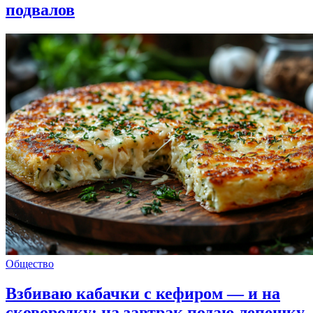
подвалов
Общество
Взбиваю кабачки с кефиром — и на
сковородку: на завтрак подаю лепешку