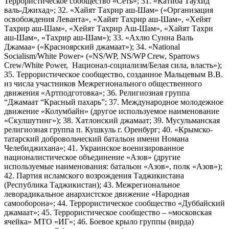
Террористическое сообщество «Сеть»; 31. «Катиба Таухид
валь-Джихад»; 32. «Хайят Тахрир аш-Шам» («Организация
освобождения Леванта», «Хайят Тахрир аш-Шам», «Хейят
Тахрир аш-Шам», «Хейят Тахрир Аш-Шам», «Хайят Тахри
аш-Шам», «Тахрир аш-Шам»); 33. «Ахлю Сунна Валь
Джамаа» («Красноярский джамаат»); 34. «National
Socialism/White Power» («NS/WP, NS/WP Crew, Sparrows
Crew/White Power, Национал-социализм/Белая сила, власть»);
35. Террористическое сообщество, созданное Мальцевым В.В.
из числа участников Межрегионального общественного
движения «Артподготовка»; 36. Религиозная группа
“Джамаат “Красный пахарь”; 37. Международное молодежное
движение «Колумбайн» (другое используемое наименование
«Скулшутинг»); 38. Хатлонский джамаат; 39. Мусульманская
религиозная группа п. Кушкуль г. Оренбург; 40. «Крымско-
татарский добровольческий батальон имени Номана
Челебиджихана»; 41. Украинское военизированное
националистическое объединение «Азов» (другие
используемые наименования: батальон «Азов», полк «Азов»);
42. Партия исламского возрождения Таджикистана
(Республика Таджикистан); 43. Межрегиональное
леворадикальное анархистское движение «Народная
самооборона»; 44. Террористическое сообщество «Дуббайский
джамаат»; 45. Террористическое сообщество – «московская
ячейка» МТО «ИГ»; 46. Боевое крыло группы (вирда)