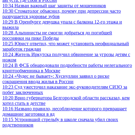
августа: где сбои в России
10:34
Назван важный шаг защиты от мошенников
10:30
Стоматолог объяснил, почему при депрессии часто
разрушается здоровье зубов
10:29
В Оренбурге девушка упала с балкона 12-го этажа и
выжила
10:28
Альпинисты не смогли добраться до погибшей
россиянки на пике Победы
10:25
Юрист ответил, что может установить неофициальный
заработок граждан
10:24
Житель Иркутска получил обвинение за угрозы детям с
ножом
10:24
В ФСБ обнародовали подробности работы нелегального
криптообменника в Москве
10:24
«Чудес не бывает»: Хуснуллин заявил о риске
сокращения ввода жилья в России
10:23
Суд ужесточил наказание экс-руководителям СИЗО за
побег заключенных
10:20
Врио губернатора Белгородской области рассказал, кем
хотел стать в детстве
10:16
Названо правило, несоблюдение которого превращает
домашние заготовки в яд
10:15
Устроивший стрельбу в школе сначала убил своих
родственников