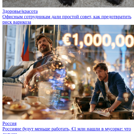
Здоровье/красота
Офисным сотрудникам дали простой совет, как предотвратить
риск варикоза
Россия
Россияне будут меньше работать, €1 млн нашли в мусорке: что