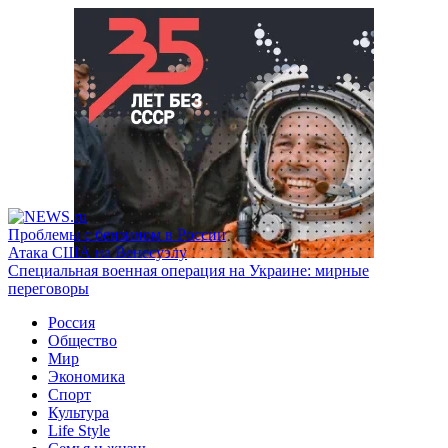
Проблемы с бензином в России
Атака США на Венесуэлу
Специальная военная операция на Украине: мирные
переговоры
Россия
Общество
Мир
Экономика
Спорт
Культура
Life Style