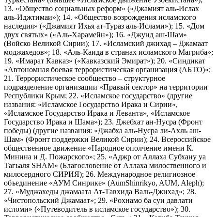
13. «Общество социальных реформ» («Джамият аль-Ислах
аль-Иджтимаи»); 14. «Общество возрождения исламского
наследия» («Джамият Ихья ат-Тураз аль-Ислами»); 15. «Дом
двух святых» («Аль-Харамейн»); 16. «Джунд аш-Шам»
(Войско Великой Сирии); 17. «Исламский джихад – Джамаат
моджахедов»; 18. «Аль-Каида в странах исламского Магриба»;
19. «Имарат Кавказ» («Кавказский Эмират»); 20. «Синдикат
«Автономная боевая террористическая организация (АБТО)»;
21. Террористическое сообщество – структурное
подразделение организации «Правый сектор» на территории
Республики Крым; 22. «Исламское государство» (другие
названия: «Исламское Государство Ирака и Сирии»,
«Исламское Государство Ирака и Леванта», «Исламское
Государство Ирака и Шама»); 23. Джебхат ан-Нусра (Фронт
победы) (другие названия: «Джабха аль-Нусра ли-Ахль аш-
Шам» (Фронт поддержки Великой Сирии); 24. Всероссийское
общественное движение «Народное ополчение имени К.
Минина и Д. Пожарского»; 25. «Аджр от Аллаха Субхану уа
Тагьаля SHAM» (Благословение от Аллаха милоственного и
милосердного СИРИЯ); 26. Международное религиозное
объединение «АУМ Синрике» (AumShinrikyo, AUM, Aleph);
27. «Муджахеды джамаата Ат-Тавхида Валь-Джихад»; 28.
«Чистопольский Джамаат»; 29. «Рохнамо ба суи давлати
исломи» («Путеводитель в исламское государство»); 30.