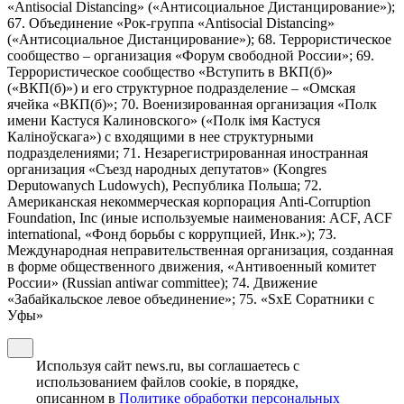
«Antisocial Distancing» («Антисоциальное Дистанцирование»);
67. Объединение «Рок-группа «Antisocial Distancing»
(«Антисоциальное Дистанцирование»); 68. Террористическое
сообщество – организация «Форум свободной России»; 69.
Террористическое сообщество «Вступить в ВКП(б)»
(«ВКП(б)») и его структурное подразделение – «Омская
ячейка «ВКП(б)»; 70. Военизированная организация «Полк
имени Кастуся Калиновского» («Полк iмя Кастуся
Калiноўскага») с входящими в нее структурными
подразделениями; 71. Незарегистрированная иностранная
организация «Съезд народных депутатов» (Kongres
Deputowanych Ludowych), Республика Польша; 72.
Американская некоммерческая корпорация Anti-Corruption
Foundation, Inc (иные используемые наименования: ACF, ACF
international, «Фонд борьбы с коррупцией, Инк.»); 73.
Международная неправительственная организация, созданная
в форме общественного движения, «Антивоенный комитет
России» (Russian antiwar committee); 74. Движение
«Забайкальское левое объединение»; 75. «SxE Соратники с
Уфы»
Используя сайт news.ru, вы соглашаетесь с
использованием файлов cookie, в порядке,
описанном в
Политике обработки персональных