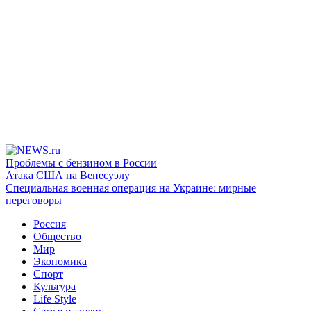
Проблемы с бензином в России
Атака США на Венесуэлу
Специальная военная операция на Украине: мирные
переговоры
Россия
Общество
Мир
Экономика
Спорт
Культура
Life Style