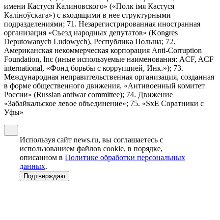
имени Кастуся Калиновского» («Полк iмя Кастуся
Калiноўскага») с входящими в нее структурными
подразделениями; 71. Незарегистрированная иностранная
организация «Съезд народных депутатов» (Kongres
Deputowanych Ludowych), Республика Польша; 72.
Американская некоммерческая корпорация Anti-Corruption
Foundation, Inc (иные используемые наименования: ACF, ACF
international, «Фонд борьбы с коррупцией, Инк.»); 73.
Международная неправительственная организация, созданная
в форме общественного движения, «Антивоенный комитет
России» (Russian antiwar committee); 74. Движение
«Забайкальское левое объединение»; 75. «SxE Соратники с
Уфы»
Используя сайт news.ru, вы соглашаетесь с
использованием файлов cookie, в порядке,
описанном в
Политике обработки персональных
данных
.
Подтверждаю