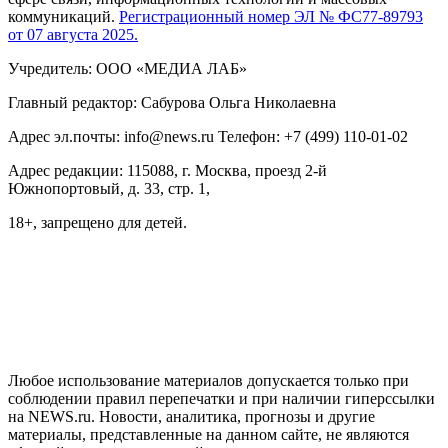
коммуникаций.
Регистрационный номер ЭЛ № ФС77-89793
от 07 августа 2025.
Учредитель: ООО «МЕДИА ЛАБ»
Главный редактор: Сабурова Ольга Николаевна
Адрес эл.почты: info@news.ru Телефон: +7 (499) 110-01-02
Адрес редакции: 115088, г. Москва, проезд 2-й
Южнопортовый, д. 33, стр. 1,
18+, запрещено для детей.
На информационном ресурсе NEWS.RU применяются
рекомендательные технологии (информационные технологии
предоставления информации на основе сбора, систематизации
и анализа сведений, относящихся к предпочтениям
пользователей сети "Интернет", находящихся на территории
Российской Федерации)
Любое использование материалов допускается только при
соблюдении правил перепечатки и при наличии гиперссылки
на NEWS.ru. Новости, аналитика, прогнозы и другие
материалы, представленные на данном сайте, не являются