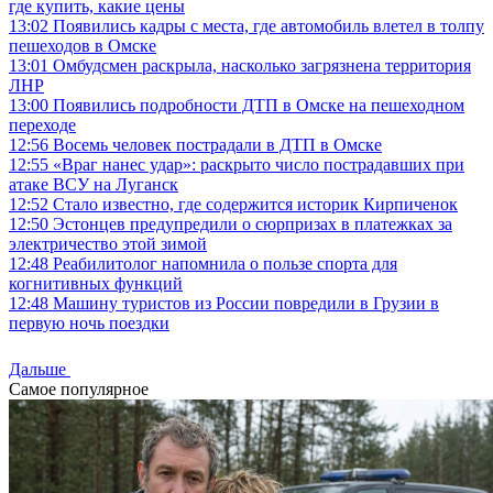
где купить, какие цены
13:02
Появились кадры с места, где автомобиль влетел в толпу
пешеходов в Омске
13:01
Омбудсмен раскрыла, насколько загрязнена территория
ЛНР
13:00
Появились подробности ДТП в Омске на пешеходном
переходе
12:56
Восемь человек пострадали в ДТП в Омске
12:55
«Враг нанес удар»: раскрыто число пострадавших при
атаке ВСУ на Луганск
12:52
Стало известно, где содержится историк Кирпиченок
12:50
Эстонцев предупредили о сюрпризах в платежках за
электричество этой зимой
12:48
Реабилитолог напомнила о пользе спорта для
когнитивных функций
12:48
Машину туристов из России повредили в Грузии в
первую ночь поездки
Дальше
Самое популярное