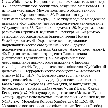
Crew/White Power, Национал-социализм/Белая сила, власть»);
35. Террористическое сообщество, созданное Мальцевым В.В.
из числа участников Межрегионального общественного
движения «Артподготовка»; 36. Религиозная группа
“Джамаат “Красный пахарь”; 37. Международное молодежное
движение «Колумбайн» (другое используемое наименование
«Скулшутинг»); 38. Хатлонский джамаат; 39. Мусульманская
религиозная группа п. Кушкуль г. Оренбург; 40. «Крымско-
татарский добровольческий батальон имени Номана
Челебиджихана»; 41. Украинское военизированное
националистическое объединение «Азов» (другие
используемые наименования: батальон «Азов», полк «Азов»);
42. Партия исламского возрождения Таджикистана
(Республика Таджикистан); 43. Межрегиональное
леворадикальное анархистское движение «Народная
самооборона»; 44. Террористическое сообщество «Дуббайский
джамаат»; 45. Террористическое сообщество – «московская
ячейка» МТО «ИГ»; 46. Боевое крыло группы (вирда)
последователей (мюидов, мурдов) религиозного течения
Батал-Хаджи Белхороева (Батал-Хаджи, баталхаджинцев,
белхороевцев, тариката шейха овлия (устаза) Батал-Хаджи
Белхороева); 47. Международное движение «Маньяки Культ
Убийц» (другие используемые наименования «Маньяки Культ
Убийств», «Молодёжь Которая Улыбается», М.К.У.); 48.
Украинское военизированное объединение Легион «Свобода