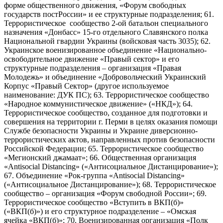
форме общественного движения, «Форум свободных
государств постРоссии» и ее структурные подразделения; 61.
Террористическое сообщество 2-ой батальон специального
назначения «Донбасс» 15-го отдельного Славянского полка
Национальной гвардии Украины (войсковая часть 3035); 62.
Украинское военизированное объединение «Национально-
освободительное движение «Правый сектор» и его
структурные подразделения – организация «Правая
Молодежь» и объединение «Добровольческий Украинский
Корпус «Правый Сектор» (другое используемое
наименование: ДУК ПС); 63. Террористическое сообщество
«Народное коммунистическое движение» («НКД»); 64.
Террористическое сообщество, созданное для подготовки и
совершения на территории г. Перми в целях оказания помощи
Службе безопасности Украины и Украине диверсионно-
террористических актов, направленных против безопасности
Российской Федерации; 65. Террористическое сообщество
«Мегионский джамаат»; 66. Общественная организация
«Antisocial Distancing» («Антисоциальное Дистанцирование»);
67. Объединение «Рок-группа «Antisocial Distancing»
(«Антисоциальное Дистанцирование»); 68. Террористическое
сообщество – организация «Форум свободной России»; 69.
Террористическое сообщество «Вступить в ВКП(б)»
(«ВКП(б)») и его структурное подразделение – «Омская
ячейка «ВКП(б)»; 70. Военизированная организация «Полк