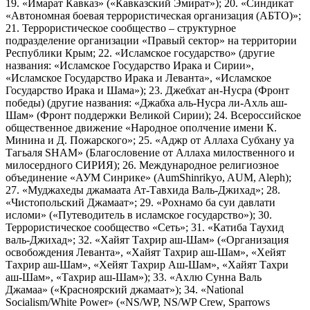
19. «Имарат Кавказ» («Кавказский Эмират»); 20. «Синдикат
«Автономная боевая террористическая организация (АБТО)»;
21. Террористическое сообщество – структурное
подразделение организации «Правый сектор» на территории
Республики Крым; 22. «Исламское государство» (другие
названия: «Исламское Государство Ирака и Сирии»,
«Исламское Государство Ирака и Леванта», «Исламское
Государство Ирака и Шама»); 23. Джебхат ан-Нусра (Фронт
победы) (другие названия: «Джабха аль-Нусра ли-Ахль аш-
Шам» (Фронт поддержки Великой Сирии); 24. Всероссийское
общественное движение «Народное ополчение имени К.
Минина и Д. Пожарского»; 25. «Аджр от Аллаха Субхану уа
Тагьаля SHAM» (Благословение от Аллаха милоственного и
милосердного СИРИЯ); 26. Международное религиозное
объединение «АУМ Синрике» (AumShinrikyo, AUM, Aleph);
27. «Муджахеды джамаата Ат-Тавхида Валь-Джихад»; 28.
«Чистопольский Джамаат»; 29. «Рохнамо ба суи давлати
исломи» («Путеводитель в исламское государство»); 30.
Террористическое сообщество «Сеть»; 31. «Катиба Таухид
валь-Джихад»; 32. «Хайят Тахрир аш-Шам» («Организация
освобождения Леванта», «Хайят Тахрир аш-Шам», «Хейят
Тахрир аш-Шам», «Хейят Тахрир Аш-Шам», «Хайят Тахри
аш-Шам», «Тахрир аш-Шам»); 33. «Ахлю Сунна Валь
Джамаа» («Красноярский джамаат»); 34. «National
Socialism/White Power» («NS/WP, NS/WP Crew, Sparrows