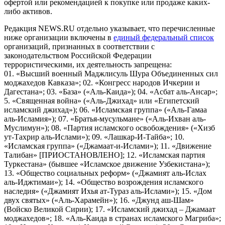
офертой или рекомендацией к покупке или продаже каких-
либо активов.
Редакция NEWS.RU отдельно указывает, что перечисленные
ниже организации включены в
единый федеральный список
организаций, признанных в соответствии с
законодательством Российской Федерации
террористическими, их деятельность запрещена:
01. «Высший военный Маджлисуль Шура Объединенных сил
моджахедов Кавказа»; 02. «Конгресс народов Ичкерии и
Дагестана»; 03. «База» («Аль-Каида»); 04. «Асбат аль-Ансар»;
5. «Священная война» («Аль-Джихад» или «Египетский
исламский джихад»); 06. «Исламская группа» («Аль-Гамаа
аль-Исламия»); 07. «Братья-мусульмане» («Аль-Ихван аль-
Муслимун»); 08. «Партия исламского освобождения» («Хизб
ут-Тахрир аль-Ислами»); 09. «Лашкар-И-Тайба»; 10.
«Исламская группа» («Джамаат-и-Ислами»); 11. «Движение
Талибан» [ПРИОСТАНОВЛЕНО]; 12. «Исламская партия
Туркестана» (бывшее «Исламское движение Узбекистана»);
13. «Общество социальных реформ» («Джамият аль-Ислах
аль-Иджтимаи»); 14. «Общество возрождения исламского
наследия» («Джамият Ихья ат-Тураз аль-Ислами»); 15. «Дом
двух святых» («Аль-Харамейн»); 16. «Джунд аш-Шам»
(Войско Великой Сирии); 17. «Исламский джихад – Джамаат
моджахедов»; 18. «Аль-Каида в странах исламского Магриба»;