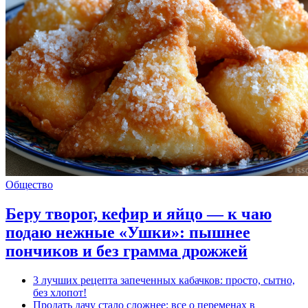
Общество
Беру творог, кефир и яйцо — к чаю
подаю нежные «Ушки»: пышнее
пончиков и без грамма дрожжей
3 лучших рецепта запеченных кабачков: просто, сытно,
без хлопот!
Продать дачу стало сложнее: все о переменах в