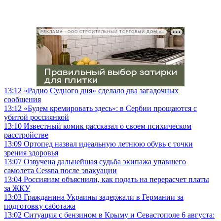
РЕКЛАМА • ООО СТРОИТЕЛЬНЫЙ ТОРГОВЫЙ ДОМ «ПЕТРОВИЧ», ИНН 7802348846
13:12
«Радио Судного дня» сделало два загадочных
сообщения
13:12
«Будем кремировать здесь»: в Сербии прощаются с
убитой россиянкой
13:10
Известный комик рассказал о своем психическом
расстройстве
13:09
Ортопед назвал идеальную летнюю обувь с точки
зрения здоровья
13:07
Озвучена дальнейшая судьба экипажа упавшего
самолета Cessna после эвакуации
13:04
Россиянам объяснили, как подать на перерасчет платы
за ЖКУ
13:03
Гражданина Украины задержали в Германии за
подготовку саботажа
13:02
Ситуация с бензином в Крыму и Севастополе 6 августа: