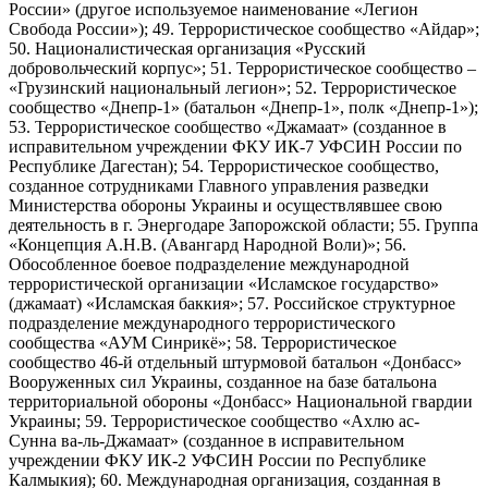
России» (другое используемое наименование «Легион
Свобода России»); 49. Террористическое сообщество «Айдар»;
50. Националистическая организация «Русский
добровольческий корпус»; 51. Террористическое сообщество –
«Грузинский национальный легион»; 52. Террористическое
сообщество «Днепр-1» (батальон «Днепр-1», полк «Днепр-1»);
53. Террористическое сообщество «Джамаат» (созданное в
исправительном учреждении ФКУ ИК-7 УФСИН России по
Республике Дагестан); 54. Террористическое сообщество,
созданное сотрудниками Главного управления разведки
Министерства обороны Украины и осуществлявшее свою
деятельность в г. Энергодаре Запорожской области; 55. Группа
«Концепция А.Н.В. (Авангард Народной Воли)»; 56.
Обособленное боевое подразделение международной
террористической организации «Исламское государство»
(джамаат) «Исламская баккия»; 57. Российское структурное
подразделение международного террористического
сообщества «АУМ Синрикё»; 58. Террористическое
сообщество 46-й отдельный штурмовой батальон «Донбасс»
Вооруженных сил Украины, созданное на базе батальона
территориальной обороны «Донбасс» Национальной гвардии
Украины; 59. Террористическое сообщество «Ахлю ас-
Сунна ва-ль-Джамаат» (созданное в исправительном
учреждении ФКУ ИК-2 УФСИН России по Республике
Калмыкия); 60. Международная организация, созданная в