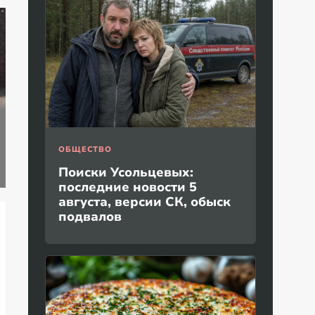
Пенсионерам 1951
«Это конец всего»:
—1971 года
Захарова
АБ
рождения
прокомментировал
от
ОБЩЕСТВО
рассказали о новой
а фестиваль в
во
Поиски Усольцевых:
выплате
Юрмале
их
последние новости 5
августа, версии СК, обыск
подвалов