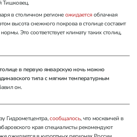
й Тишковец.
нваря в столичном регионе
ожидается
облачная
 этом высота снежного покрова в столице составит
 нормы. Это соответствует климату таких столиц,
столице в первую январскую ночь можно
ндинавского типа с мягким температурным
бавил он.
зу Гидрометцентра,
сообщалось
, что москвичей в
Хабаровского края специалисты рекомендуют
кже ожидается в курортных регионах России.