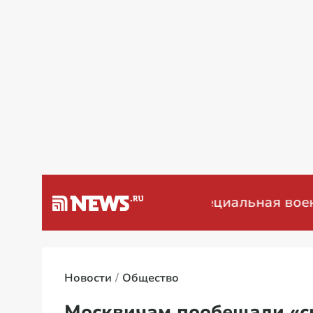
а Венесуэлу
Специальная военная оп
Новости
Общество
Москвичам пообещали «с