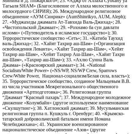
Минина и Д. Пожарского»; 25. «Аджр от Аллаха Субхану уа
Тагьаля SHAM» (Благословение от Аллаха милоственного и
милосердного СИРИЯ); 26. Международное религиозное
объединение «АУМ Синрике» (AumShinrikyo, AUM, Aleph);
27. «Муджахеды джамаата Ат-Тавхида Валь-Джихад»; 28.
«Чистопольский Джамаат»; 29. «Рохнамо ба суи давлати
исломи» («Путеводитель в исламское государство»); 30.
Террористическое сообщество «Сеть»; 31. «Катиба Таухид
валь-Джихад»; 32. «Хайят Тахрир аш-Шам» («Организация
освобождения Леванта», «Хайят Тахрир аш-Шам», «Хейят
Тахрир аш-Шам», «Хейят Тахрир Аш-Шам», «Хайят Тахри
аш-Шам», «Тахрир аш-Шам»); 33. «Ахлю Сунна Валь
Джамаа» («Красноярский джамаат»); 34. «National
Socialism/White Power» («NS/WP, NS/WP Crew, Sparrows
Crew/White Power, Национал-социализм/Белая сила, власть»);
35. Террористическое сообщество, созданное Мальцевым В.В.
из числа участников Межрегионального общественного
движения «Артподготовка»; 36. Религиозная группа
“Джамаат “Красный пахарь”; 37. Международное молодежное
движение «Колумбайн» (другое используемое наименование
«Скулшутинг»); 38. Хатлонский джамаат; 39. Мусульманская
религиозная группа п. Кушкуль г. Оренбург; 40. «Крымско-
татарский добровольческий батальон имени Номана
Челебиджихана»; 41. Украинское военизированное
националистическое объединение «Азов» (другие