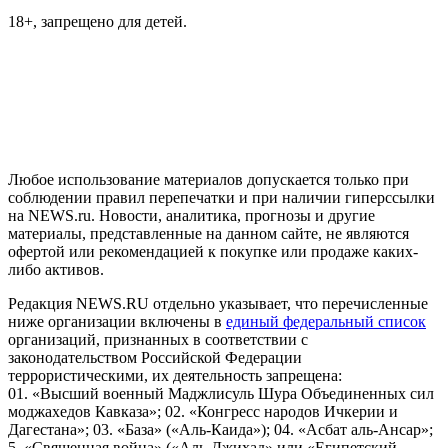
18+, запрещено для детей.
На информационном ресурсе NEWS.RU применяются
рекомендательные технологии (информационные технологии
предоставления информации на основе сбора, систематизации
и анализа сведений, относящихся к предпочтениям
пользователей сети "Интернет", находящихся на территории
Российской Федерации)
Любое использование материалов допускается только при
соблюдении правил перепечатки и при наличии гиперссылки
на NEWS.ru. Новости, аналитика, прогнозы и другие
материалы, представленные на данном сайте, не являются
офертой или рекомендацией к покупке или продаже каких-
либо активов.
Редакция NEWS.RU отдельно указывает, что перечисленные
ниже организации включены в
единый федеральный список
организаций, признанных в соответствии с
законодательством Российской Федерации
террористическими, их деятельность запрещена:
01. «Высший военный Маджлисуль Шура Объединенных сил
моджахедов Кавказа»; 02. «Конгресс народов Ичкерии и
Дагестана»; 03. «База» («Аль-Каида»); 04. «Асбат аль-Ансар»;
5. «Священная война» («Аль-Джихад» или «Египетский