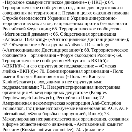
«Народное коммунистическое движение» («НКД»); 64.
Террористическое сообщество, созданное для подготовки и
совершения на территории г. Перми в целях оказания помощи
Службе безопасности Украины и Украине диверсионно-
террористических актов, направленных против безопасности
Российской Федерации; 65. Террористическое сообщество
«Мегионский джамаат»; 66. Общественная организация
«Antisocial Distancing» («Антисоциальное Дистанцирование»);
67. Объединение «Рок-группа «Antisocial Distancing»
(«Антисоциальное Дистанцирование»); 68. Террористическое
сообщество – организация «Форум свободной России»; 69.
Террористическое сообщество «Вступить в ВКП(б)»
(«ВКП(б)») и его структурное подразделение – «Омская
ячейка «ВКП(б)»; 70. Военизированная организация «Полк
имени Кастуся Калиновского» («Полк iмя Кастуся
Калiноўскага») с входящими в нее структурными
подразделениями; 71. Незарегистрированная иностранная
организация «Съезд народных депутатов» (Kongres
Deputowanych Ludowych), Республика Польша; 72.
Американская некоммерческая корпорация Anti-Corruption
Foundation, Inc (иные используемые наименования: ACF, ACF
international, «Фонд борьбы с коррупцией, Инк.»); 73.
Международная неправительственная организация, созданная
в форме общественного движения, «Антивоенный комитет
России» (Russian antiwar committee); 74. Движение