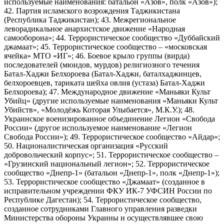
используемые наименования: батальон «Азов», полк «Азов»);
42. Партия исламского возрождения Таджикистана
(Республика Таджикистан); 43. Межрегиональное
леворадикальное анархистское движение «Народная
самооборона»; 44. Террористическое сообщество «Дуббайский
джамаат»; 45. Террористическое сообщество – «московская
ячейка» МТО «ИГ»; 46. Боевое крыло группы (вирда)
последователей (мюидов, мурдов) религиозного течения
Батал-Хаджи Белхороева (Батал-Хаджи, баталхаджинцев,
белхороевцев, тариката шейха овлия (устаза) Батал-Хаджи
Белхороева); 47. Международное движение «Маньяки Культ
Убийц» (другие используемые наименования «Маньяки Культ
Убийств», «Молодёжь Которая Улыбается», М.К.У.); 48.
Украинское военизированное объединение Легион «Свобода
России» (другое используемое наименование «Легион
Свобода России»); 49. Террористическое сообщество «Айдар»;
50. Националистическая организация «Русский
добровольческий корпус»; 51. Террористическое сообщество –
«Грузинский национальный легион»; 52. Террористическое
сообщество «Днепр-1» (батальон «Днепр-1», полк «Днепр-1»);
53. Террористическое сообщество «Джамаат» (созданное в
исправительном учреждении ФКУ ИК-7 УФСИН России по
Республике Дагестан); 54. Террористическое сообщество,
созданное сотрудниками Главного управления разведки
Министерства обороны Украины и осуществлявшее свою