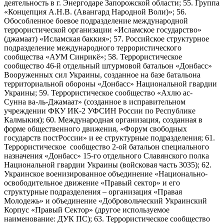
деятельность в г. Энергодаре Запорожской области; 55. Группа
«Концепция А.Н.В. (Авангард Народной Воли)»; 56.
Обособленное боевое подразделение международной
террористической организации «Исламское государство»
(джамаат) «Исламская баккия»; 57. Российское структурное
подразделение международного террористического
сообщества «АУМ Синрикё»; 58. Террористическое
сообщество 46-й отдельный штурмовой батальон «Донбасс»
Вооруженных сил Украины, созданное на базе батальона
территориальной обороны «Донбасс» Национальной гвардии
Украины; 59. Террористическое сообщество «Ахлю ас-
Сунна ва-ль-Джамаат» (созданное в исправительном
учреждении ФКУ ИК-2 УФСИН России по Республике
Калмыкия); 60. Международная организация, созданная в
форме общественного движения, «Форум свободных
государств постРоссии» и ее структурные подразделения; 61.
Террористическое сообщество 2-ой батальон специального
назначения «Донбасс» 15-го отдельного Славянского полка
Национальной гвардии Украины (войсковая часть 3035); 62.
Украинское военизированное объединение «Национально-
освободительное движение «Правый сектор» и его
структурные подразделения – организация «Правая
Молодежь» и объединение «Добровольческий Украинский
Корпус «Правый Сектор» (другое используемое
наименование: ДУК ПС); 63. Террористическое сообщество