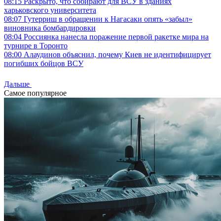
08:15
Раскрыто, что собирают для ВСУ в зданиях
харьковского университета
08:07
Гутерриш в обращении к Нагасаки опять «забыл»
виновника бомбардировки
08:04
Россиянка нанесла поражение первой ракетке мира на
турнире в Торонто
08:00
Алаудинов объяснил, почему Киев не идентифицирует
погибших бойцов ВСУ
Дальше
Самое популярное