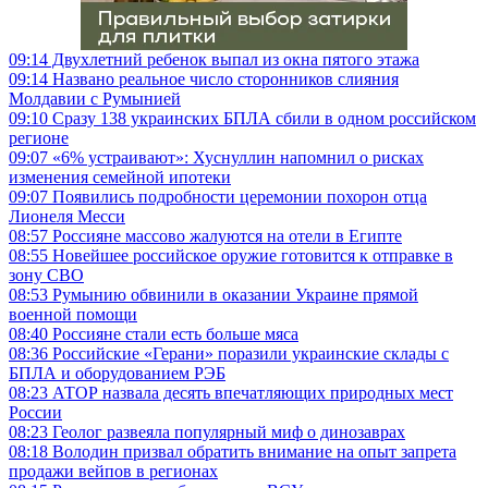
09:14
Двухлетний ребенок выпал из окна пятого этажа
09:14
Названо реальное число сторонников слияния
Молдавии с Румынией
09:10
Сразу 138 украинских БПЛА сбили в одном российском
регионе
09:07
«6% устраивают»: Хуснуллин напомнил о рисках
изменения семейной ипотеки
09:07
Появились подробности церемонии похорон отца
Лионеля Месси
08:57
Россияне массово жалуются на отели в Египте
08:55
Новейшее российское оружие готовится к отправке в
зону СВО
08:53
Румынию обвинили в оказании Украине прямой
военной помощи
08:40
Россияне стали есть больше мяса
08:36
Российские «Герани» поразили украинские склады с
БПЛА и оборудованием РЭБ
08:23
АТОР назвала десять впечатляющих природных мест
России
08:23
Геолог развеяла популярный миф о динозаврах
08:18
Володин призвал обратить внимание на опыт запрета
продажи вейпов в регионах