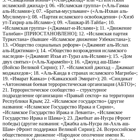
исламский джихад»); 06. «Исламская группа» («Аль-Гамаа
аль-Исламия»); 07. «Братья-мусульмане» («Аль-Ихван аль-
Муслимун»); 08. «Партия исламского освобождения» («Хизб
ут-Тахрир аль-Ислами»); 09. «Лашкар-И-Тайба»; 10.
«Исламская группа» («Джамаат-и-Ислами»); 11. «Движение
Талибан» [ПРИОСТАНОВЛЕНО]; 12. «Исламская партия
Туркестана» (бывшее «Исламское движение Узбекистана»);
13. «Общество социальных реформ» («Джамият аль-Ислах
аль-Иджтимаи»); 14. «Общество возрождения исламского
наследия» («Джамият Ихья ат-Тураз аль-Ислами»); 15. «Дом
двух святых» («Аль-Харамейн»); 16. «Джунд аш-Шам»
(Войско Великой Сирии); 17. «Исламский джихад – Джамаат
моджахедов»; 18. «Аль-Каида в странах исламского Магриба»;
19. «Имарат Кавказ» («Кавказский Эмират»); 20. «Синдикат
«Автономная боевая террористическая организация (АБТО)»;
21. Террористическое сообщество – структурное
подразделение организации «Правый сектор» на территории
Республики Крым; 22. «Исламское государство» (другие
названия: «Исламское Государство Ирака и Сирии»,
«Исламское Государство Ирака и Леванта», «Исламское
Государство Ирака и Шама»); 23. Джебхат ан-Нусра (Фронт
победы) (другие названия: «Джабха аль-Нусра ли-Ахль аш-
Шам» (Фронт поддержки Великой Сирии); 24. Всероссийское
общественное движение «Народное ополчение имени К.