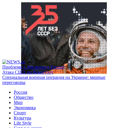
Проблемы с бензином в России
Атака США на Венесуэлу
Специальная военная операция на Украине: мирные
переговоры
Россия
Общество
Мир
Экономика
Спорт
Культура
Life Style