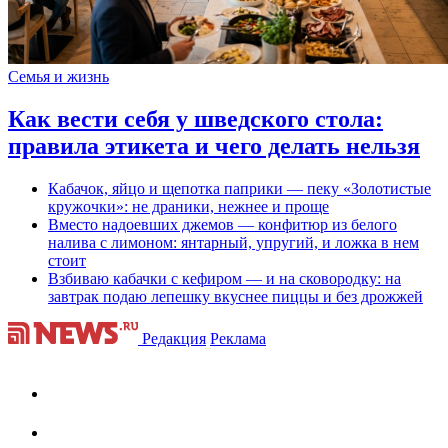
Семья и жизнь
Как вести себя у шведского стола:
правила этикета и чего делать нельзя
Кабачок, яйцо и щепотка паприки — пеку «Золотистые
кружочки»: не драники, нежнее и проще
Вместо надоевших джемов — конфитюр из белого
налива с лимоном: янтарный, упругий, и ложка в нем
стоит
Взбиваю кабачки с кефиром — и на сковородку: на
завтрак подаю лепешку вкуснее пиццы и без дрожжей
Редакция
Реклама