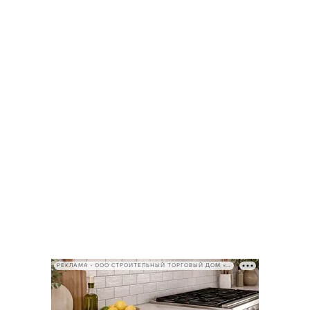
РЕКЛАМА • ООО СТРОИТЕЛЬНЫЙ ТОРГОВЫЙ ДОМ «ПЕТРОВИЧ», ИНН 7802348846