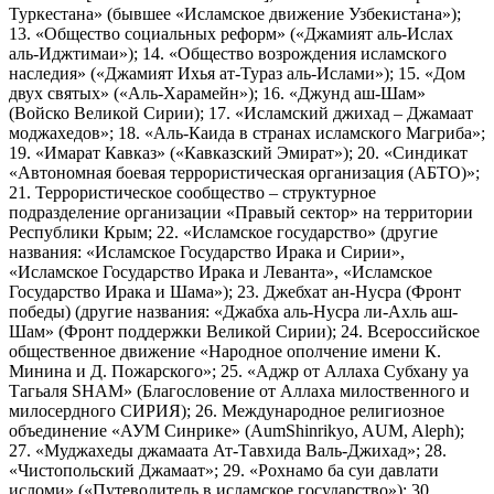
Туркестана» (бывшее «Исламское движение Узбекистана»);
13. «Общество социальных реформ» («Джамият аль-Ислах
аль-Иджтимаи»); 14. «Общество возрождения исламского
наследия» («Джамият Ихья ат-Тураз аль-Ислами»); 15. «Дом
двух святых» («Аль-Харамейн»); 16. «Джунд аш-Шам»
(Войско Великой Сирии); 17. «Исламский джихад – Джамаат
моджахедов»; 18. «Аль-Каида в странах исламского Магриба»;
19. «Имарат Кавказ» («Кавказский Эмират»); 20. «Синдикат
«Автономная боевая террористическая организация (АБТО)»;
21. Террористическое сообщество – структурное
подразделение организации «Правый сектор» на территории
Республики Крым; 22. «Исламское государство» (другие
названия: «Исламское Государство Ирака и Сирии»,
«Исламское Государство Ирака и Леванта», «Исламское
Государство Ирака и Шама»); 23. Джебхат ан-Нусра (Фронт
победы) (другие названия: «Джабха аль-Нусра ли-Ахль аш-
Шам» (Фронт поддержки Великой Сирии); 24. Всероссийское
общественное движение «Народное ополчение имени К.
Минина и Д. Пожарского»; 25. «Аджр от Аллаха Субхану уа
Тагьаля SHAM» (Благословение от Аллаха милоственного и
милосердного СИРИЯ); 26. Международное религиозное
объединение «АУМ Синрике» (AumShinrikyo, AUM, Aleph);
27. «Муджахеды джамаата Ат-Тавхида Валь-Джихад»; 28.
«Чистопольский Джамаат»; 29. «Рохнамо ба суи давлати
исломи» («Путеводитель в исламское государство»); 30.