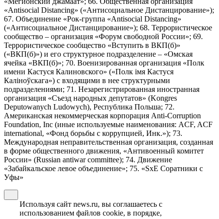
«Мегионский джамаат»; 66. Общественная организация
«Antisocial Distancing» («Антисоциальное Дистанцирование»);
67. Объединение «Рок-группа «Antisocial Distancing»
(«Антисоциальное Дистанцирование»); 68. Террористическое
сообщество – организация «Форум свободной России»; 69.
Террористическое сообщество «Вступить в ВКП(б)»
(«ВКП(б)») и его структурное подразделение – «Омская
ячейка «ВКП(б)»; 70. Военизированная организация «Полк
имени Кастуся Калиновского» («Полк iмя Кастуся
Калiноўскага») с входящими в нее структурными
подразделениями; 71. Незарегистрированная иностранная
организация «Съезд народных депутатов» (Kongres
Deputowanych Ludowych), Республика Польша; 72.
Американская некоммерческая корпорация Anti-Corruption
Foundation, Inc (иные используемые наименования: ACF, ACF
international, «Фонд борьбы с коррупцией, Инк.»); 73.
Международная неправительственная организация, созданная
в форме общественного движения, «Антивоенный комитет
России» (Russian antiwar committee); 74. Движение
«Забайкальское левое объединение»; 75. «SxE Соратники с
Уфы»
Используя сайт news.ru, вы соглашаетесь с
использованием файлов cookie, в порядке,