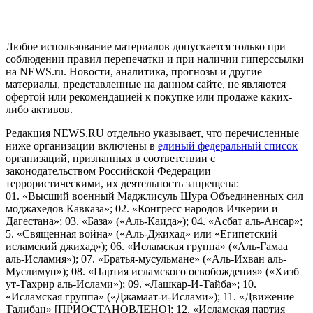
пользователей сети "Интернет", находящихся на территории
Российской Федерации)
Любое использование материалов допускается только при
соблюдении правил перепечатки и при наличии гиперссылки
на NEWS.ru. Новости, аналитика, прогнозы и другие
материалы, представленные на данном сайте, не являются
офертой или рекомендацией к покупке или продаже каких-
либо активов.
Редакция NEWS.RU отдельно указывает, что перечисленные
ниже организации включены в
единый федеральный список
организаций, признанных в соответствии с
законодательством Российской Федерации
террористическими, их деятельность запрещена:
01. «Высший военный Маджлисуль Шура Объединенных сил
моджахедов Кавказа»; 02. «Конгресс народов Ичкерии и
Дагестана»; 03. «База» («Аль-Каида»); 04. «Асбат аль-Ансар»;
5. «Священная война» («Аль-Джихад» или «Египетский
исламский джихад»); 06. «Исламская группа» («Аль-Гамаа
аль-Исламия»); 07. «Братья-мусульмане» («Аль-Ихван аль-
Муслимун»); 08. «Партия исламского освобождения» («Хизб
ут-Тахрир аль-Ислами»); 09. «Лашкар-И-Тайба»; 10.
«Исламская группа» («Джамаат-и-Ислами»); 11. «Движение
Талибан» [ПРИОСТАНОВЛЕНО]; 12. «Исламская партия