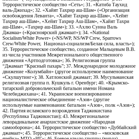
Террористическое сообщество «Сеть»; 31. «Катиба Таухид
валь-Джихад»; 32. «Хайят Тахрир аш-Шам» («Организация
освобождения Леванта», «Хайят Тахрир аш-Шам», «Хейят
Тахрир аш-Шам», «Хейят Тахрир Аш-Шам», «Хайят Тахри
аш-Шам», «Тахрир аш-Шам»); 33. «Ахлю Сунна Валь
Джамаа» («Красноярский джамаат»); 34. «National
Socialism/White Power» («NS/WP, NS/WP Crew, Sparrows
Crew/White Power, Национал-социализм/Белая сила, власть»);
35. Террористическое сообщество, созданное Мальцевым В.В.
из числа участников Межрегионального общественного
движения «Артподготовка»; 36. Религиозная группа
“Джамаат “Красный пахарь”; 37. Международное молодежное
движение «Колумбайн» (другое используемое наименование
«Скулшутинг»); 38. Хатлонский джамаат; 39. Мусульманская
религиозная группа п. Кушкуль г. Оренбург; 40. «Крымско-
татарский добровольческий батальон имени Номана
Челебиджихана»; 41. Украинское военизированное
националистическое объединение «Азов» (другие
используемые наименования: батальон «Азов», полк «Азов»);
42. Партия исламского возрождения Таджикистана
(Республика Таджикистан); 43. Межрегиональное
леворадикальное анархистское движение «Народная
самооборона»; 44. Террористическое сообщество «Дуббайский
джамаат»; 45. Террористическое сообщество – «московская
ячейка» МТО «ИГ»; 46. Боевое крыло группы (вирда)