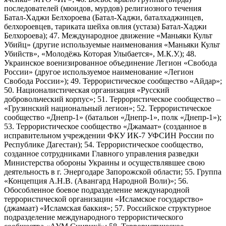
последователей (мюидов, мурдов) религиозного течения
Батал-Хаджи Белхороева (Батал-Хаджи, баталхаджинцев,
белхороевцев, тариката шейха овлия (устаза) Батал-Хаджи
Белхороева); 47. Международное движение «Маньяки Культ
Убийц» (другие используемые наименования «Маньяки Культ
Убийств», «Молодёжь Которая Улыбается», М.К.У.); 48.
Украинское военизированное объединение Легион «Свобода
России» (другое используемое наименование «Легион
Свобода России»); 49. Террористическое сообщество «Айдар»;
50. Националистическая организация «Русский
добровольческий корпус»; 51. Террористическое сообщество –
«Грузинский национальный легион»; 52. Террористическое
сообщество «Днепр-1» (батальон «Днепр-1», полк «Днепр-1»);
53. Террористическое сообщество «Джамаат» (созданное в
исправительном учреждении ФКУ ИК-7 УФСИН России по
Республике Дагестан); 54. Террористическое сообщество,
созданное сотрудниками Главного управления разведки
Министерства обороны Украины и осуществлявшее свою
деятельность в г. Энергодаре Запорожской области; 55. Группа
«Концепция А.Н.В. (Авангард Народной Воли)»; 56.
Обособленное боевое подразделение международной
террористической организации «Исламское государство»
(джамаат) «Исламская баккия»; 57. Российское структурное
подразделение международного террористического