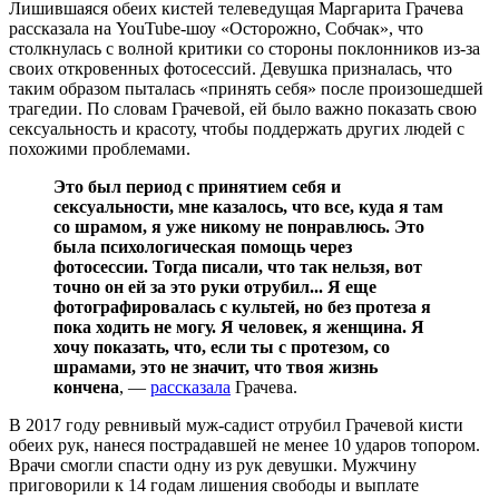
Лишившаяся обеих кистей телеведущая Маргарита Грачева
рассказала на YouTube-шоу «Осторожно, Собчак», что
столкнулась с волной критики со стороны поклонников из-за
своих откровенных фотосессий. Девушка призналась, что
таким образом пыталась «принять себя» после произошедшей
трагедии. По словам Грачевой, ей было важно показать свою
сексуальность и красоту, чтобы поддержать других людей с
похожими проблемами.
Это был период с принятием себя и
сексуальности, мне казалось, что все, куда я там
со шрамом, я уже никому не понравлюсь. Это
была психологическая помощь через
фотосессии. Тогда писали, что так нельзя, вот
точно он ей за это руки отрубил... Я еще
фотографировалась с культей, но без протеза я
пока ходить не могу. Я человек, я женщина. Я
хочу показать, что, если ты с протезом, со
шрамами, это не значит, что твоя жизнь
кончена
, —
рассказала
Грачева.
В 2017 году ревнивый муж-садист отрубил Грачевой кисти
обеих рук, нанеся пострадавшей не менее 10 ударов топором.
Врачи смогли спасти одну из рук девушки. Мужчину
приговорили к 14 годам лишения свободы и выплате