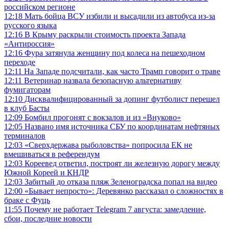
российском регионе
12:18
Мать бойца ВСУ избили и высадили из автобуса из-за
русского языка
12:16
В Крыму раскрыли стоимость проекта Запада
«Антироссия»
12:16
Фура затянула женщину под колеса на пешеходном
переходе
12:11
На Западе подсчитали, как часто Трамп говорит о траве
12:11
Ветеринар назвала безопасную альтернативу
фумигаторам
12:10
Дисквалифицированный за допинг футболист перешел
в клуб Басты
12:09
Бомбил прогонят с вокзалов и из «Внуково»
12:05
Названо имя источника СБУ по координатам нефтяных
терминалов
12:03
«Сверхдержава рыболовства» попросила ЕК не
вмешиваться в референдум
12:03
Кореевед ответил, построят ли железную дорогу между
Южной Кореей и КНДР
12:03
Забитый до отказа пляж Зеленоградска попал на видео
12:00
«Бывает непросто»: Деревянко рассказал о сложностях в
браке с Фуць
11:55
Почему не работает Telegram 7 августа: замедление,
сбои, последние новости