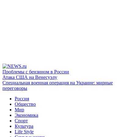
Проблемы с бензином в России
Атака США на Венесуэлу
Специальная военная операция на Украине: мирные
переговоры
Россия
Общество
Мир
Экономика
Спорт
Культура
Life Style