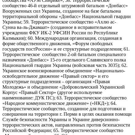
сообщества «АУМ Синрикё»; 58. Террористическое
сообщество 46-й отдельный штурмовой батальон «Донбасс»
Вооруженных сил Украины, созданное на базе батальона
территориальной обороны «Донбасс» Национальной гвардии
Украины; 59. Террористическое сообщество «Ахлю ас-
Сунна ва-ль-Джамаат» (созданное в исправительном
учреждении ФКУ ИК-2 УФСИН России по Республике
Калмыкия); 60. Международная организация, созданная в
форме общественного движения, «Форум свободных
государств постРоссии» и ее структурные подразделения; 61.
Террористическое сообщество 2-ой батальон специального
назначения «Донбасс» 15-го отдельного Славянского полка
Национальной гвардии Украины (войсковая часть 3035); 62.
Украинское военизированное объединение «Национально-
освободительное движение «Правый сектор» и его
структурные подразделения – организация «Правая
Молодежь» и объединение «Добровольческий Украинский
Корпус «Правый Сектор» (другое используемое
наименование: ДУК ПС); 63. Террористическое сообщество
«Народное коммунистическое движение» («НКД»); 64.
Террористическое сообщество, созданное для подготовки и
совершения на территории г. Перми в целях оказания помощи
Службе безопасности Украины и Украине диверсионно-
террористических актов, направленных против безопасности
Российской Федерации; 65. Террористическое сообщество