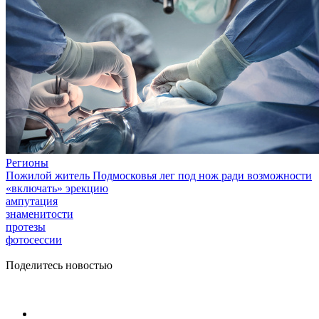
Регионы
Пожилой житель Подмосковья лег под нож ради возможности
«включать» эрекцию
ампутация
знаменитости
протезы
фотосессии
Поделитесь новостью