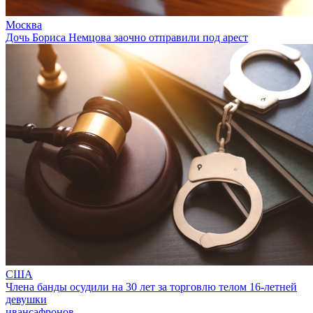
Москва
Дочь Бориса Немцова заочно отправили под арест
США
Члена банды осудили на 30 лет за торговлю телом 16-летней
девушки
ивансафронов