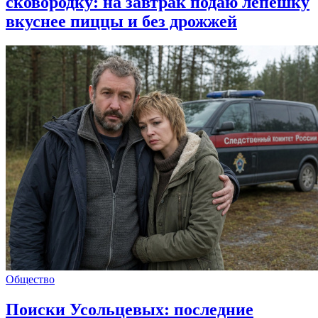
сковородку: на завтрак подаю лепешку
вкуснее пиццы и без дрожжей
Общество
Поиски Усольцевых: последние