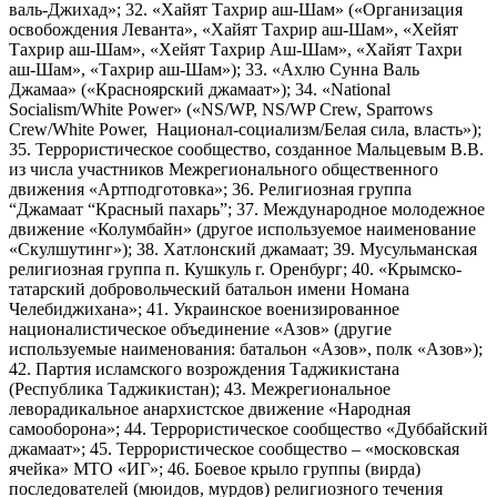
валь-Джихад»; 32. «Хайят Тахрир аш-Шам» («Организация
освобождения Леванта», «Хайят Тахрир аш-Шам», «Хейят
Тахрир аш-Шам», «Хейят Тахрир Аш-Шам», «Хайят Тахри
аш-Шам», «Тахрир аш-Шам»); 33. «Ахлю Сунна Валь
Джамаа» («Красноярский джамаат»); 34. «National
Socialism/White Power» («NS/WP, NS/WP Crew, Sparrows
Crew/White Power, Национал-социализм/Белая сила, власть»);
35. Террористическое сообщество, созданное Мальцевым В.В.
из числа участников Межрегионального общественного
движения «Артподготовка»; 36. Религиозная группа
“Джамаат “Красный пахарь”; 37. Международное молодежное
движение «Колумбайн» (другое используемое наименование
«Скулшутинг»); 38. Хатлонский джамаат; 39. Мусульманская
религиозная группа п. Кушкуль г. Оренбург; 40. «Крымско-
татарский добровольческий батальон имени Номана
Челебиджихана»; 41. Украинское военизированное
националистическое объединение «Азов» (другие
используемые наименования: батальон «Азов», полк «Азов»);
42. Партия исламского возрождения Таджикистана
(Республика Таджикистан); 43. Межрегиональное
леворадикальное анархистское движение «Народная
самооборона»; 44. Террористическое сообщество «Дуббайский
джамаат»; 45. Террористическое сообщество – «московская
ячейка» МТО «ИГ»; 46. Боевое крыло группы (вирда)
последователей (мюидов, мурдов) религиозного течения