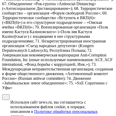
67. Объединение «Рок-группа «Antisocial Distancing»
(«Антисоциальное Дистанцирование»); 68. Террористическое
сообщество – организация «Форум свободной России»; 69.
Террористическое сообщество «Вступить в ВКП(б)»
(«ВКП(б)») и его структурное подразделение – «Омская
ячейка «ВКП(б)»; 70. Военизированная организация «Полк
имени Кастуся Калиновского» («Полк iмя Кастуся
Калiноўскага») с входящими в нее структурными
подразделениями; 71. Незарегистрированная иностранная
организация «Съезд народных депутатов» (Kongres
Deputowanych Ludowych), Республика Польша; 72.
Американская некоммерческая корпорация Anti-Corruption
Foundation, Inc (иные используемые наименования: ACF, ACF
international, «Фонд борьбы с коррупцией, Инк.»); 73.
Международная неправительственная организация, созданная
в форме общественного движения, «Антивоенный комитет
России» (Russian antiwar committee); 74. Движение
«Забайкальское левое объединение»; 75. «SxE Соратники с
Уфы»
Используя сайт news.ru, вы соглашаетесь с
использованием файлов cookie, в порядке,
описанном в
Политике обработки персональных