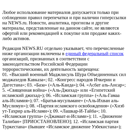
Российской Федерации)
Любое использование материалов допускается только при
соблюдении правил перепечатки и при наличии гиперссылки
на NEWS.ru. Новости, аналитика, прогнозы и другие
материалы, представленные на данном сайте, не являются
офертой или рекомендацией к покупке или продаже каких-
либо активов.
Редакция NEWS.RU отдельно указывает, что перечисленные
ниже организации включены в
единый федеральный список
организаций, признанных в соответствии с
законодательством Российской Федерации
террористическими, их деятельность запрещена:
01. «Высший военный Маджлисуль Шура Объединенных сил
моджахедов Кавказа»; 02. «Конгресс народов Ичкерии и
Дагестана»; 03. «База» («Аль-Каида»); 04. «Асбат аль-Ансар»;
5. «Священная война» («Аль-Джихад» или «Египетский
исламский джихад»); 06. «Исламская группа» («Аль-Гамаа
аль-Исламия»); 07. «Братья-мусульмане» («Аль-Ихван аль-
Муслимун»); 08. «Партия исламского освобождения» («Хизб
ут-Тахрир аль-Ислами»); 09. «Лашкар-И-Тайба»; 10.
«Исламская группа» («Джамаат-и-Ислами»); 11. «Движение
Талибан» [ПРИОСТАНОВЛЕНО]; 12. «Исламская партия
Туркестана» (бывшее «Исламское движение Узбекистана»);