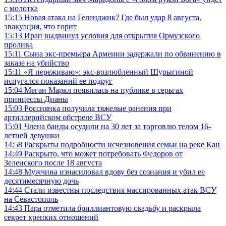
с молотка
15:15
Новая атака на Геленджик? Где был удар 8 августа,
эвакуация, что горит
15:13
Иран выдвинул условия для открытия Ормузского
пролива
15:11
Сына экс-премьера Армении задержали по обвинению в
заказе на убийство
15:11
«Я переживаю»: экс-возлюбленный Шурыгиной
испугался показаний ее подруг
15:04
Меган Маркл появилась на публике в серьгах
принцессы Дианы
15:03
Россиянка получила тяжелые ранения при
артиллерийском обстреле ВСУ
15:01
Члена банды осудили на 30 лет за торговлю телом 16-
летней девушки
14:58
Раскрыты подробности исчезновения семьи на реке Кан
14:49
Раскрыто, что может потребовать Федоров от
Зеленского после 18 августа
14:48
Мужчина изнасиловал вдову без сознания и убил ее
десятимесячную дочь
14:44
Стали известны последствия массированных атак ВСУ
на Севастополь
14:43
Пара отметила бриллиантовую свадьбу и раскрыла
секрет крепких отношений