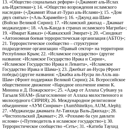
13. «Общество социальных реформ» («Джамият аль-Ислах
аль-Иджтимаи»); 14. «Общество возрождения исламского
наследия» («Джамият Ихья ат-Тураз аль-Ислами»); 15. «Дом
двух святых» («Аль-Харамейн»); 16. «Джунд аш-Шам»
(Войско Великой Сирии); 17. «Исламский джихад – Джамаат
моджахедов»; 18. «Аль-Каида в странах исламского Магриба»;
19. «Имарат Кавказ» («Кавказский Эмират»); 20. «Синдикат
«Автономная боевая террористическая организация (АБТО)»;
21. Террористическое сообщество – структурное
подразделение организации «Правый сектор» на территории
Республики Крым; 22. «Исламское государство» (другие
названия: «Исламское Государство Ирака и Сирии»,
«Исламское Государство Ирака и Леванта», «Исламское
Государство Ирака и Шама»); 23. Джебхат ан-Нусра (Фронт
победы) (другие названия: «Джабха аль-Нусра ли-Ахль аш-
Шам» (Фронт поддержки Великой Сирии); 24. Всероссийское
общественное движение «Народное ополчение имени К.
Минина и Д. Пожарского»; 25. «Аджр от Аллаха Субхану уа
Тагьаля SHAM» (Благословение от Аллаха милоственного и
милосердного СИРИЯ); 26. Международное религиозное
объединение «АУМ Синрике» (AumShinrikyo, AUM, Aleph);
27. «Муджахеды джамаата Ат-Тавхида Валь-Джихад»; 28.
«Чистопольский Джамаат»; 29. «Рохнамо ба суи давлати
исломи» («Путеводитель в исламское государство»); 30.
Террористическое сообщество «Сеть»; 31. «Катиба Таухид