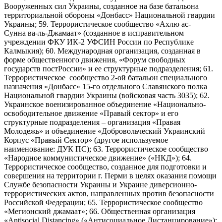
Вооруженных сил Украины, созданное на базе батальона
территориальной обороны «Донбасс» Национальной гвардии
Украины; 59. Террористическое сообщество «Ахлю ас-
Сунна ва-ль-Джамаат» (созданное в исправительном
учреждении ФКУ ИК-2 УФСИН России по Республике
Калмыкия); 60. Международная организация, созданная в
форме общественного движения, «Форум свободных
государств постРоссии» и ее структурные подразделения; 61.
Террористическое сообщество 2-ой батальон специального
назначения «Донбасс» 15-го отдельного Славянского полка
Национальной гвардии Украины (войсковая часть 3035); 62.
Украинское военизированное объединение «Национально-
освободительное движение «Правый сектор» и его
структурные подразделения – организация «Правая
Молодежь» и объединение «Добровольческий Украинский
Корпус «Правый Сектор» (другое используемое
наименование: ДУК ПС); 63. Террористическое сообщество
«Народное коммунистическое движение» («НКД»); 64.
Террористическое сообщество, созданное для подготовки и
совершения на территории г. Перми в целях оказания помощи
Службе безопасности Украины и Украине диверсионно-
террористических актов, направленных против безопасности
Российской Федерации; 65. Террористическое сообщество
«Мегионский джамаат»; 66. Общественная организация
«Antisocial Distancing» («Антисоциальное Дистанцирование»);