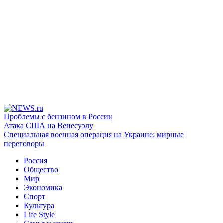
Проблемы с бензином в России
Атака США на Венесуэлу
Специальная военная операция на Украине: мирные
переговоры
Россия
Общество
Мир
Экономика
Спорт
Культура
Life Style