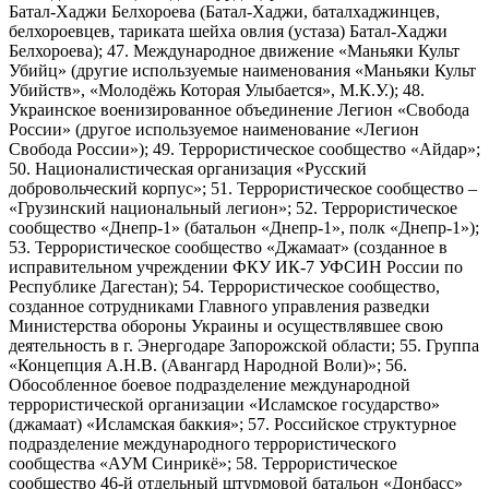
Батал-Хаджи Белхороева (Батал-Хаджи, баталхаджинцев,
белхороевцев, тариката шейха овлия (устаза) Батал-Хаджи
Белхороева); 47. Международное движение «Маньяки Культ
Убийц» (другие используемые наименования «Маньяки Культ
Убийств», «Молодёжь Которая Улыбается», М.К.У.); 48.
Украинское военизированное объединение Легион «Свобода
России» (другое используемое наименование «Легион
Свобода России»); 49. Террористическое сообщество «Айдар»;
50. Националистическая организация «Русский
добровольческий корпус»; 51. Террористическое сообщество –
«Грузинский национальный легион»; 52. Террористическое
сообщество «Днепр-1» (батальон «Днепр-1», полк «Днепр-1»);
53. Террористическое сообщество «Джамаат» (созданное в
исправительном учреждении ФКУ ИК-7 УФСИН России по
Республике Дагестан); 54. Террористическое сообщество,
созданное сотрудниками Главного управления разведки
Министерства обороны Украины и осуществлявшее свою
деятельность в г. Энергодаре Запорожской области; 55. Группа
«Концепция А.Н.В. (Авангард Народной Воли)»; 56.
Обособленное боевое подразделение международной
террористической организации «Исламское государство»
(джамаат) «Исламская баккия»; 57. Российское структурное
подразделение международного террористического
сообщества «АУМ Синрикё»; 58. Террористическое
сообщество 46-й отдельный штурмовой батальон «Донбасс»