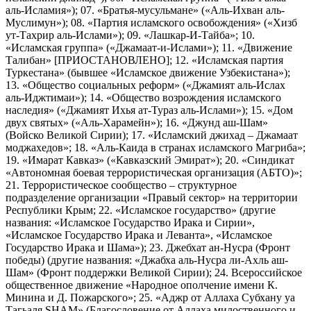
аль-Исламия»); 07. «Братья-мусульмане» («Аль-Ихван аль-
Муслимун»); 08. «Партия исламского освобождения» («Хизб
ут-Тахрир аль-Ислами»); 09. «Лашкар-И-Тайба»; 10.
«Исламская группа» («Джамаат-и-Ислами»); 11. «Движение
Талибан» [ПРИОСТАНОВЛЕНО]; 12. «Исламская партия
Туркестана» (бывшее «Исламское движение Узбекистана»);
13. «Общество социальных реформ» («Джамият аль-Ислах
аль-Иджтимаи»); 14. «Общество возрождения исламского
наследия» («Джамият Ихья ат-Тураз аль-Ислами»); 15. «Дом
двух святых» («Аль-Харамейн»); 16. «Джунд аш-Шам»
(Войско Великой Сирии); 17. «Исламский джихад – Джамаат
моджахедов»; 18. «Аль-Каида в странах исламского Магриба»;
19. «Имарат Кавказ» («Кавказский Эмират»); 20. «Синдикат
«Автономная боевая террористическая организация (АБТО)»;
21. Террористическое сообщество – структурное
подразделение организации «Правый сектор» на территории
Республики Крым; 22. «Исламское государство» (другие
названия: «Исламское Государство Ирака и Сирии»,
«Исламское Государство Ирака и Леванта», «Исламское
Государство Ирака и Шама»); 23. Джебхат ан-Нусра (Фронт
победы) (другие названия: «Джабха аль-Нусра ли-Ахль аш-
Шам» (Фронт поддержки Великой Сирии); 24. Всероссийское
общественное движение «Народное ополчение имени К.
Минина и Д. Пожарского»; 25. «Аджр от Аллаха Субхану уа
Тагьаля SHAM» (Благословение от Аллаха милоственного и