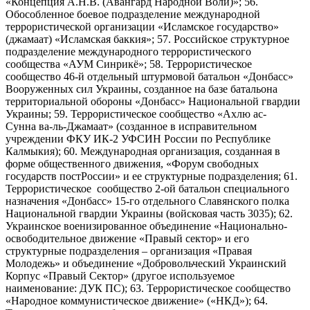
«Концепция А.Н.В. (Авангард Народной Воли)»; 56.
Обособленное боевое подразделение международной
террористической организации «Исламское государство»
(джамаат) «Исламская баккия»; 57. Российское структурное
подразделение международного террористического
сообщества «АУМ Синрикё»; 58. Террористическое
сообщество 46-й отдельный штурмовой батальон «Донбасс»
Вооруженных сил Украины, созданное на базе батальона
территориальной обороны «Донбасс» Национальной гвардии
Украины; 59. Террористическое сообщество «Ахлю ас-
Сунна ва-ль-Джамаат» (созданное в исправительном
учреждении ФКУ ИК-2 УФСИН России по Республике
Калмыкия); 60. Международная организация, созданная в
форме общественного движения, «Форум свободных
государств постРоссии» и ее структурные подразделения; 61.
Террористическое сообщество 2-ой батальон специального
назначения «Донбасс» 15-го отдельного Славянского полка
Национальной гвардии Украины (войсковая часть 3035); 62.
Украинское военизированное объединение «Национально-
освободительное движение «Правый сектор» и его
структурные подразделения – организация «Правая
Молодежь» и объединение «Добровольческий Украинский
Корпус «Правый Сектор» (другое используемое
наименование: ДУК ПС); 63. Террористическое сообщество
«Народное коммунистическое движение» («НКД»); 64.