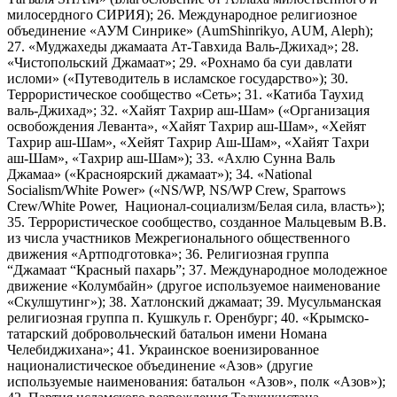
милосердного СИРИЯ); 26. Международное религиозное
объединение «АУМ Синрике» (AumShinrikyo, AUM, Aleph);
27. «Муджахеды джамаата Ат-Тавхида Валь-Джихад»; 28.
«Чистопольский Джамаат»; 29. «Рохнамо ба суи давлати
исломи» («Путеводитель в исламское государство»); 30.
Террористическое сообщество «Сеть»; 31. «Катиба Таухид
валь-Джихад»; 32. «Хайят Тахрир аш-Шам» («Организация
освобождения Леванта», «Хайят Тахрир аш-Шам», «Хейят
Тахрир аш-Шам», «Хейят Тахрир Аш-Шам», «Хайят Тахри
аш-Шам», «Тахрир аш-Шам»); 33. «Ахлю Сунна Валь
Джамаа» («Красноярский джамаат»); 34. «National
Socialism/White Power» («NS/WP, NS/WP Crew, Sparrows
Crew/White Power, Национал-социализм/Белая сила, власть»);
35. Террористическое сообщество, созданное Мальцевым В.В.
из числа участников Межрегионального общественного
движения «Артподготовка»; 36. Религиозная группа
“Джамаат “Красный пахарь”; 37. Международное молодежное
движение «Колумбайн» (другое используемое наименование
«Скулшутинг»); 38. Хатлонский джамаат; 39. Мусульманская
религиозная группа п. Кушкуль г. Оренбург; 40. «Крымско-
татарский добровольческий батальон имени Номана
Челебиджихана»; 41. Украинское военизированное
националистическое объединение «Азов» (другие
используемые наименования: батальон «Азов», полк «Азов»);