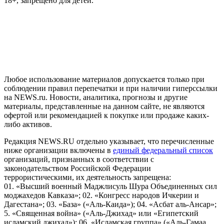
18+, запрещено для детей.
На информационном ресурсе NEWS.RU применяются
рекомендательные технологии (информационные технологии
предоставления информации на основе сбора, систематизации
и анализа сведений, относящихся к предпочтениям
пользователей сети "Интернет", находящихся на территории
Российской Федерации)
Любое использование материалов допускается только при
соблюдении правил перепечатки и при наличии гиперссылки
на NEWS.ru. Новости, аналитика, прогнозы и другие
материалы, представленные на данном сайте, не являются
офертой или рекомендацией к покупке или продаже каких-
либо активов.
Редакция NEWS.RU отдельно указывает, что перечисленные
ниже организации включены в
единый федеральный список
организаций, признанных в соответствии с
законодательством Российской Федерации
террористическими, их деятельность запрещена:
01. «Высший военный Маджлисуль Шура Объединенных сил
моджахедов Кавказа»; 02. «Конгресс народов Ичкерии и
Дагестана»; 03. «База» («Аль-Каида»); 04. «Асбат аль-Ансар»;
5. «Священная война» («Аль-Джихад» или «Египетский
исламский джихад»); 06. «Исламская группа» («Аль-Гамаа