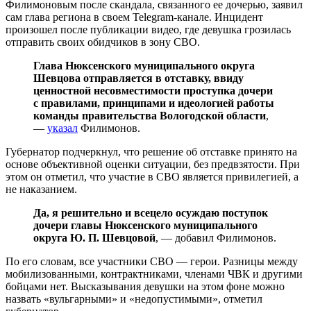
Филимоновым после скандала, связанного ее дочерью, заявил
сам глава региона в своем Telegram-канале. Инцидент
произошел после публикации видео, где девушка грозилась
отправить своих обидчиков в зону СВО.
Глава Нюксенского муниципального округа
Шевцова отправляется в отставку, ввиду
ценностной несовместимости проступка дочери
с правилами, принципами и идеологией работы
команды правительства Вологодской области
,
—
указал
Филимонов.
Губернатор подчеркнул, что решение об отставке принято на
основе объективной оценки ситуации, без предвзятости. При
этом он отметил, что участие в СВО является привилегией, а
не наказанием.
Да, я решительно и всецело осуждаю поступок
дочери главы Нюксенского муниципального
округа Ю. П. Шевцовой
, — добавил Филимонов.
По его словам, все участники СВО — герои. Разницы между
мобилизованными, контрактниками, членами ЧВК и другими
бойцами нет. Высказывания девушки на этом фоне можно
назвать «вульгарными» и «недопустимыми», отметил