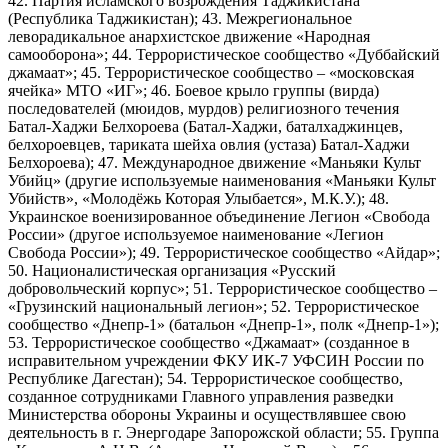
42. Партия исламского возрождения Таджикистана
(Республика Таджикистан); 43. Межрегиональное
леворадикальное анархистское движение «Народная
самооборона»; 44. Террористическое сообщество «Дуббайский
джамаат»; 45. Террористическое сообщество – «московская
ячейка» МТО «ИГ»; 46. Боевое крыло группы (вирда)
последователей (мюидов, мурдов) религиозного течения
Батал-Хаджи Белхороева (Батал-Хаджи, баталхаджинцев,
белхороевцев, тариката шейха овлия (устаза) Батал-Хаджи
Белхороева); 47. Международное движение «Маньяки Культ
Убийц» (другие используемые наименования «Маньяки Культ
Убийств», «Молодёжь Которая Улыбается», М.К.У.); 48.
Украинское военизированное объединение Легион «Свобода
России» (другое используемое наименование «Легион
Свобода России»); 49. Террористическое сообщество «Айдар»;
50. Националистическая организация «Русский
добровольческий корпус»; 51. Террористическое сообщество –
«Грузинский национальный легион»; 52. Террористическое
сообщество «Днепр-1» (батальон «Днепр-1», полк «Днепр-1»);
53. Террористическое сообщество «Джамаат» (созданное в
исправительном учреждении ФКУ ИК-7 УФСИН России по
Республике Дагестан); 54. Террористическое сообщество,
созданное сотрудниками Главного управления разведки
Министерства обороны Украины и осуществлявшее свою
деятельность в г. Энергодаре Запорожской области; 55. Группа