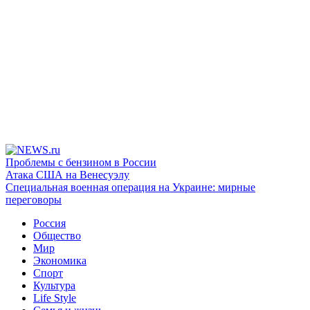
Проблемы с бензином в России
Атака США на Венесуэлу
Специальная военная операция на Украине: мирные
переговоры
Россия
Общество
Мир
Экономика
Спорт
Культура
Life Style