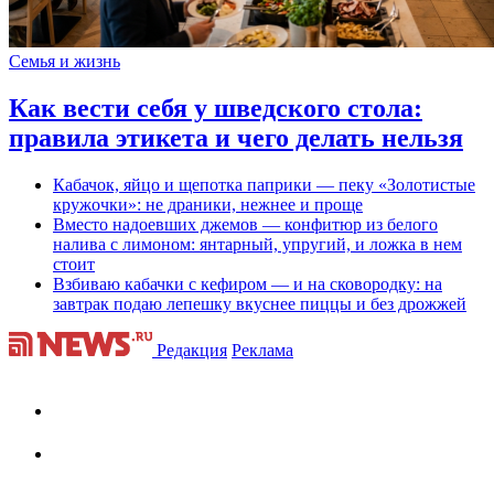
Семья и жизнь
Как вести себя у шведского стола:
правила этикета и чего делать нельзя
Кабачок, яйцо и щепотка паприки — пеку «Золотистые
кружочки»: не драники, нежнее и проще
Вместо надоевших джемов — конфитюр из белого
налива с лимоном: янтарный, упругий, и ложка в нем
стоит
Взбиваю кабачки с кефиром — и на сковородку: на
завтрак подаю лепешку вкуснее пиццы и без дрожжей
Редакция
Реклама