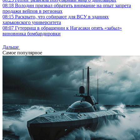
08:18
Володин призвал обратить внимание на опыт запрета
продажи вейпов в регионах
08:15
Раскрыто, что собирают для ВСУ в зданиях
харьковского университета
08:07
Гутерриш в обращении к Нагасаки опять «забыл»
виновника бомбардировки
Дальше
Самое популярное