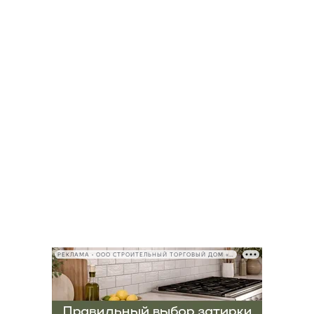
РЕКЛАМА • ООО СТРОИТЕЛЬНЫЙ ТОРГОВЫЙ ДОМ «ПЕТРОВИЧ», ИНН 7802348846