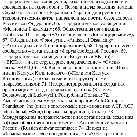
Террористическое сообщество, созданное для подготовки и
совершения на территории г. Перми в целях оказания помощи
Службе безопасности Украины и Украине диверсионно-
террористических актов, направленных против безопасности
Российской Федерации; 65. Террористическое сообщество
«Мегионский джамаат»; 66. Общественная организация
«Antisocial Distancing» («Антисоциальное Дистанцирование»);
67. Объединение «Рок-группа «Antisocial Distancing»
(«Антисоциальное Дистанцирование»); 68. Террористическое
сообщество – организация «Форум свободной России»; 69.
Террористическое сообщество «Вступить в ВКП(б)»
(«ВКП(б)») и его структурное подразделение – «Омская
ячейка «ВКП(б)»; 70. Военизированная организация «Полк
имени Кастуся Калиновского» («Полк iмя Кастуся
Калiноўскага») с входящими в нее структурными
подразделениями; 71. Незарегистрированная иностранная
организация «Съезд народных депутатов» (Kongres
Deputowanych Ludowych), Республика Польша; 72.
Американская некоммерческая корпорация Anti-Corruption
Foundation, Inc (иные используемые наименования: ACF, ACF
international, «Фонд борьбы с коррупцией, Инк.»); 73.
Международная неправительственная организация, созданная
в форме общественного движения, «Антивоенный комитет
России» (Russian antiwar committee); 74. Движение
«Забайкальское левое объединение»; 75. «SxE Соратники с