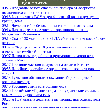
09:26
Продавцы золота спасли пенсионера от аферистов,
позарившихся на его деньги
09:16
Беспилотник ВСУ задел башенный кран и рухнул на
крышу дома
09:14
Двухлетний ребенок выпал из окна пятого этажа
09:14
Названо реальное число сторонников слияния
Молдавии с Румынией
09:10
Сразу 138 украинских БПЛА сбили в одном российском
регионе
09:07
«6% устраивают»: Хуснуллин напомнил о рисках
изменения семейной ипотеки
09:07
Появились подробности церемонии похорон отца
Лионеля Месси
08:57
Россияне массово жалуются на отели в Египте
08:55
Новейшее российское оружие готовится к отправке в
зону СВО
08:53
Румынию обвинили в оказании Украине прямой
военной помощи
08:40
Россияне стали есть больше мяса
08:36
Российские «Герани» поразили украинские склады с
БПЛА и оборудованием РЭБ
08:23
АТОР назвала десять впечатляющих природных мест
России
08:23
Геолог развеяла популярный миф о динозаврах