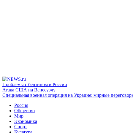
Проблемы с бензином в России
Атака США на Венесуэлу
Специальная военная операция на Украине: мирные переговор
Россия
Общество
Мир
Экономика
Спорт
Культура