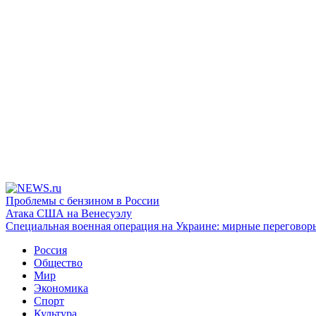
Проблемы с бензином в России
Атака США на Венесуэлу
Специальная военная операция на Украине: мирные переговор
Россия
Общество
Мир
Экономика
Спорт
Культура