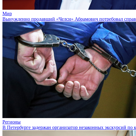
Мир
Вынужденно продавший «Челси» Абрамович потребовал спра
Регионы
В Петербурге задержан организатор незаконных экскурсий по