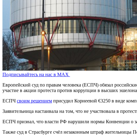
Подписывайтесь на нас в MAX
Европейский суд по правам человека (ЕСПЧ) обязал российские
участие в акции протеста против коррупции в высших эшелона
ЕСПЧ
своим решением
присудил Корнеевой €3250 в виде компе
Заявительница настаивала на том, что не участвовала в протес
ЕСПЧ признал, что власти РФ нарушили нормы Конвенции о защ
Также суд в Страсбурге счёл незаконным штраф жительницы П